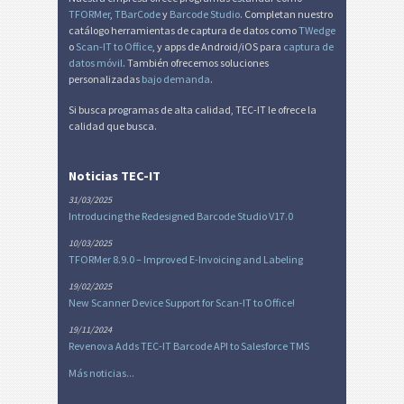
TFORMer
,
TBarCode
y
Barcode Studio
. Completan nuestro
catálogo herramientas de captura de datos como
TWedge
o
Scan-IT to Office
, y apps de Android/iOS para
captura de
datos móvil
. También ofrecemos soluciones
personalizadas
bajo demanda
.
Si busca programas de alta calidad, TEC-IT le ofrece la
calidad que busca.
Noticias TEC-IT
31/03/2025
Introducing the Redesigned Barcode Studio V17.0
10/03/2025
TFORMer 8.9.0 – Improved E-Invoicing and Labeling
19/02/2025
New Scanner Device Support for Scan-IT to Office!
19/11/2024
Revenova Adds TEC-IT Barcode API to Salesforce TMS
Más noticias...