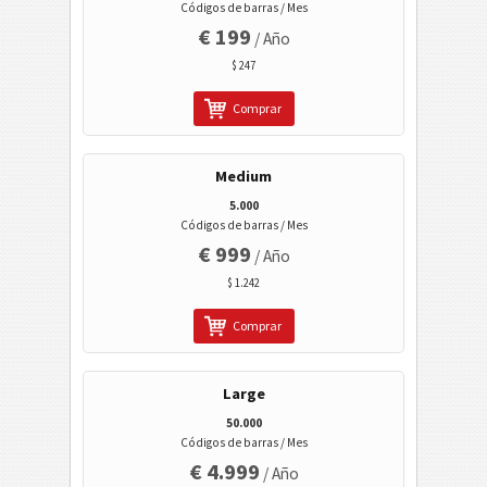
Códigos 2D
Códigos de barras / Mes
€ 199
/ Año
Códigos GS1 2D
$ 247
Comprar
Banca electrónica / SEPA
Medium
Mobile Tagging
5.000
Códigos de barras / Mes
Códigos de sanidad
€ 999
/ Año
$ 1.242
Códigos ISBN
Comprar
Tarjetas de visita
Large
Eventos
50.000
Códigos de barras / Mes
€ 4.999
/ Año
Código Wi-Fi