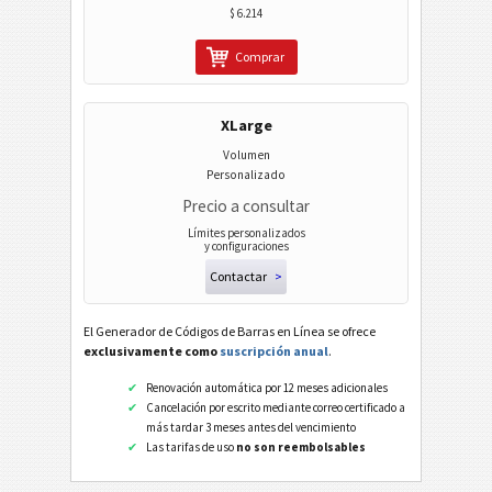
$ 6.214
Comprar
XLarge
Volumen
Personalizado
Precio a consultar
Límites personalizados
y configuraciones
Contactar
>
El Generador de Códigos de Barras en Línea se ofrece
exclusivamente como
suscripción anual
.
Renovación automática por 12 meses adicionales
Cancelación por escrito mediante correo certificado a
más tardar 3 meses antes del vencimiento
Las tarifas de uso
no son reembolsables