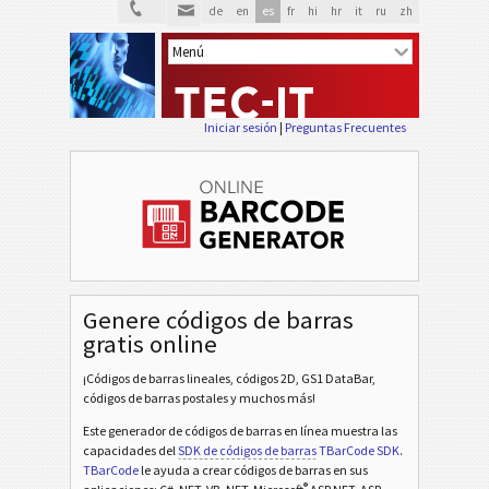
de
en
es
fr
hi
hr
it
ru
zh
Iniciar sesión
|
Preguntas Frecuentes
Genere códigos de barras
gratis online
¡Códigos de barras lineales, códigos 2D, GS1 DataBar,
códigos de barras postales y muchos más!
Este generador de códigos de barras en línea muestra las
capacidades del
SDK de códigos de barras
TBarCode SDK
.
TBarCode
le ayuda a crear códigos de barras en sus
®