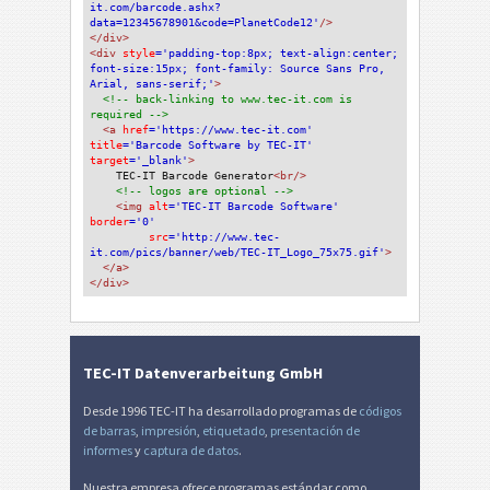
it.com/barcode.ashx?
data=12345678901&code=PlanetCode12'
/>
</div>
<div 
style
='padding-top:8px; text-align:center; 
font-size:15px; font-family: Source Sans Pro, 
Arial, sans-serif;'
>
<!-- back-linking to www.tec-it.com is 
required -->
<a 
href
='https://www.tec-it.com'
title
='Barcode Software by TEC-IT'
target
='_blank'
>
TEC-IT Barcode Generator
<br/>
<!-- logos are optional -->
<img 
alt
='TEC-IT Barcode Software'
border
='0'
src
='http://www.tec-
it.com/pics/banner/web/TEC-IT_Logo_75x75.gif'
>
</a>
</div>
TEC-IT Datenverarbeitung GmbH
Desde 1996 TEC-IT ha desarrollado programas de
códigos
de barras
,
impresión
,
etiquetado
,
presentación de
informes
y
captura de datos
.
Nuestra empresa ofrece programas estándar como