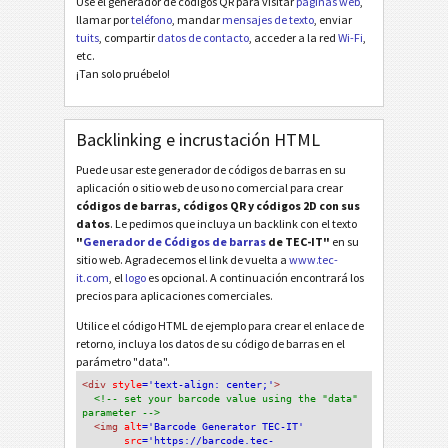
Use el generador de códigos QR para visitar
páginas web
,
llamar por
teléfono
, mandar
mensajes de texto
, enviar
tuits
, compartir
datos de contacto
, acceder a la red
Wi-Fi
,
etc.
¡Tan solo pruébelo!
Backlinking e incrustación HTML
Puede usar este generador de códigos de barras en su
aplicación o sitio web de uso no comercial para crear
códigos de barras, códigos QR y códigos 2D con sus
datos
. Le pedimos que incluya un backlink con el texto
"
Generador de Códigos de barras
de TEC-IT"
en su
sitio web. Agradecemos el link de vuelta a
www.tec-
it.com
, el
logo
es opcional. A continuación encontrará los
precios para aplicaciones comerciales.
Utilice el código HTML de ejemplo para crear el enlace de
retorno, incluya los datos de su código de barras en el
parámetro "data".
<div
 style
='text-align: center;'
>
<!-- set your barcode value using the "data" 
parameter -->
<img
 alt
='Barcode Generator TEC-IT'
src
='https://barcode.tec-