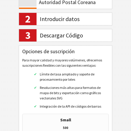
Autoridad Postal Coreana
Planet Code 12
2
Introducir datos
Royal Mail 4-State
Royal Mail Mailmark 4-State
3
Descargar Código
Royal Mail Mailmark 2D
USPS PostNet 5
Opciones de suscripción
USPS PostNet 9
Para mayor calidad y mayores volúmenes, ofrecemos
suscripciones flexibles con las siguientes ventajas:
USPS PostNet 11
Límite de tasa ampliado y soporte de
USPS IM Package
procesamiento por lotes
Resoluciones más altas para formatos de
UPU S10
mapa de bits y exportación como gráficos
vectoriales SVG
GS1 DataBar
Integración de la API de códigos de barras
EAN / UPC
Small
500