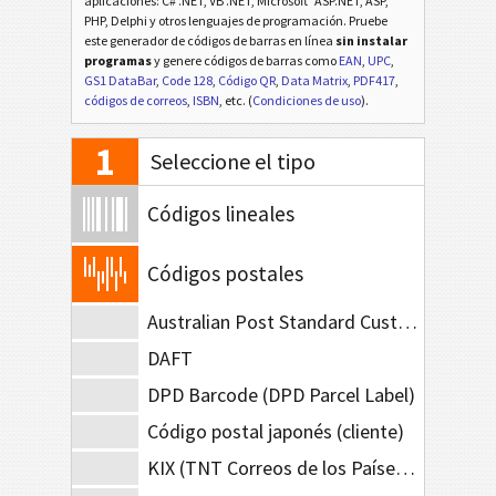
aplicaciones: C# .NET, VB .NET, Microsoft
ASP.NET, ASP,
PHP, Delphi y otros lenguajes de programación. Pruebe
este generador de códigos de barras en línea
sin instalar
programas
y genere códigos de barras como
EAN
,
UPC
,
GS1 DataBar
,
Code 128
,
Código QR
,
Data Matrix
,
PDF417
,
códigos de correos
,
ISBN
, etc. (
Condiciones de uso
).
1
Seleccione el tipo
Códigos lineales
Códigos postales
Australian Post Standard Customer
DAFT
DPD Barcode (DPD Parcel Label)
Código postal japonés (cliente)
KIX (TNT Correos de los Países Bajos)