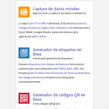
Captura de datos móviles
App escáner y captura de datos a distancia
La app
Scan-IT to Office
(Android, iOS) envia
los datos y
códigos de barras capturados a distancia
en tiempo real a
Excel, Word, Google Sheets, bases de datos u otra
aplicación de
PC
o
Mac
.
Generador de etiquetas en
línea
Generador gratuito de etiquetas
Genere
etiquetas con códigos de barras
y formularios
industriales como etiquetas
VDA 4902
,
AIAG
,
MAT
, etc.
Pruebe
gratis la demo del Generador en línea de etiquetas
de códigos de barras
e imprima sus etiquetas
inmediatamente.
Generador de códigos QR en
línea
Cree códigos QR gratis