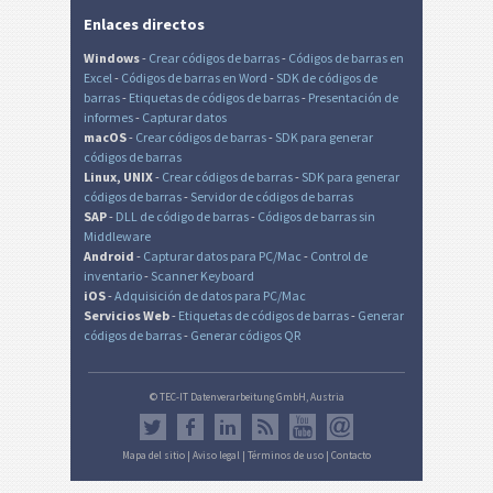
Enlaces directos
Windows
-
Crear códigos de barras
-
Códigos de barras en
Excel
-
Códigos de barras en Word
-
SDK de códigos de
barras
-
Etiquetas de códigos de barras
-
Presentación de
informes
-
Capturar datos
macOS
-
Crear códigos de barras
-
SDK para generar
códigos de barras
Linux, UNIX
-
Crear códigos de barras
-
SDK para generar
códigos de barras
-
Servidor de códigos de barras
SAP
-
DLL de código de barras
-
Códigos de barras sin
Middleware
Android
-
Capturar datos para PC/Mac
-
Control de
inventario
-
Scanner Keyboard
iOS
-
Adquisición de datos para PC/Mac
Servicios Web
-
Etiquetas de códigos de barras
-
Generar
códigos de barras
-
Generar códigos QR
© TEC-IT Datenverarbeitung GmbH, Austria
Mapa del sitio
|
Aviso legal
|
Términos de uso
|
Contacto