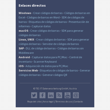
Enlaces directos
Windows
-
Crear códigos de barras
-
Códigos de barras en
Excel
-
Códigos de barras en Word
-
SDK de códigos de
barras
-
Etiquetas de códigos de barras
-
Presentación de
informes
-
Capturar datos
macOS
-
Crear códigos de barras
-
SDK para generar
códigos de barras
Linux, UNIX
-
Crear códigos de barras
-
SDK para generar
códigos de barras
-
Servidor de códigos de barras
SAP
-
DLL de código de barras
-
Códigos de barras sin
Middleware
Android
-
Capturar datos para PC/Mac
-
Control de
inventario
-
Scanner Keyboard
iOS
-
Adquisición de datos para PC/Mac
Servicios Web
-
Etiquetas de códigos de barras
-
Generar
códigos de barras
-
Generar códigos QR
© TEC-IT Datenverarbeitung GmbH, Austria
Mapa del sitio
|
Aviso legal
|
Términos de uso
|
Contacto