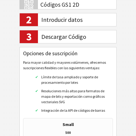
Códigos GS1 2D
2
Introducir datos
Banca electrónica / SEPA
3
Descargar Código
Mobile Tagging
Opciones de suscripción
Códigos de sanidad
Para mayor calidad y mayores volúmenes, ofrecemos
suscripciones flexibles con las siguientes ventajas:
Códigos ISBN
Límite de tasa ampliado y soporte de
procesamiento por lotes
Tarjetas de visita
Resoluciones más altas para formatos de
mapa de bits y exportación como gráficos
Eventos
vectoriales SVG
Integración de la API de códigos de barras
Código Wi-Fi
Small
Código QR
500