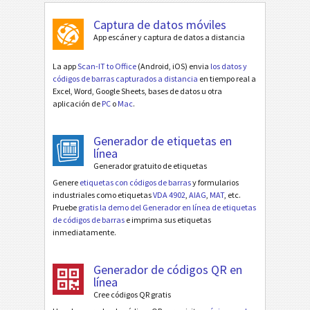
Captura de datos móviles
App escáner y captura de datos a distancia
La app
Scan-IT to Office
(Android, iOS) envia
los datos y
códigos de barras capturados a distancia
en tiempo real a
Excel, Word, Google Sheets, bases de datos u otra
aplicación de
PC
o
Mac
.
Generador de etiquetas en
línea
Generador gratuito de etiquetas
Genere
etiquetas con códigos de barras
y formularios
industriales como etiquetas
VDA 4902
,
AIAG
,
MAT
, etc.
Pruebe
gratis la demo del Generador en línea de etiquetas
de códigos de barras
e imprima sus etiquetas
inmediatamente.
Generador de códigos QR en
línea
Cree códigos QR gratis