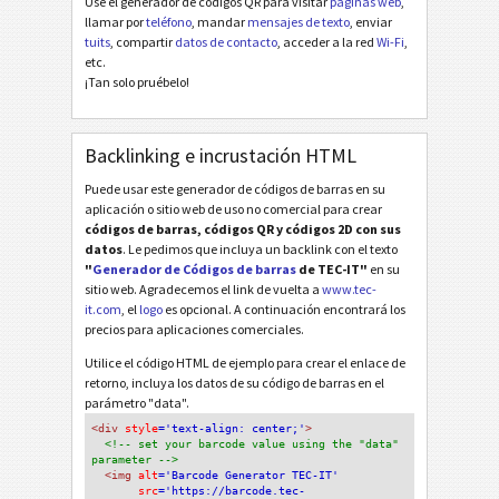
Use el generador de códigos QR para visitar
páginas web
,
llamar por
teléfono
, mandar
mensajes de texto
, enviar
tuits
, compartir
datos de contacto
, acceder a la red
Wi-Fi
,
etc.
¡Tan solo pruébelo!
Backlinking e incrustación HTML
Puede usar este generador de códigos de barras en su
aplicación o sitio web de uso no comercial para crear
códigos de barras, códigos QR y códigos 2D con sus
datos
. Le pedimos que incluya un backlink con el texto
"
Generador de Códigos de barras
de TEC-IT"
en su
sitio web. Agradecemos el link de vuelta a
www.tec-
it.com
, el
logo
es opcional. A continuación encontrará los
precios para aplicaciones comerciales.
Utilice el código HTML de ejemplo para crear el enlace de
retorno, incluya los datos de su código de barras en el
parámetro "data".
<div
 style
='text-align: center;'
>
<!-- set your barcode value using the "data" 
parameter -->
<img
 alt
='Barcode Generator TEC-IT'
src
='https://barcode.tec-