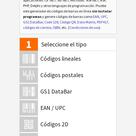
aplicaciones: C# .NET, VB .NET, Microsoft
ASP.NET, ASP,
PHP, Delphi y otros lenguajes de programación. Pruebe
este generador de códigos de barras en línea
sin instalar
programas
y genere códigos de barras como
EAN
,
UPC
,
GS1 DataBar
,
Code 128
,
Código QR
,
Data Matrix
,
PDF417
,
códigos de correos
,
ISBN
, etc. (
Condiciones de uso
).
1
Seleccione el tipo
Códigos lineales
Códigos postales
GS1 DataBar
EAN / UPC
Códigos 2D