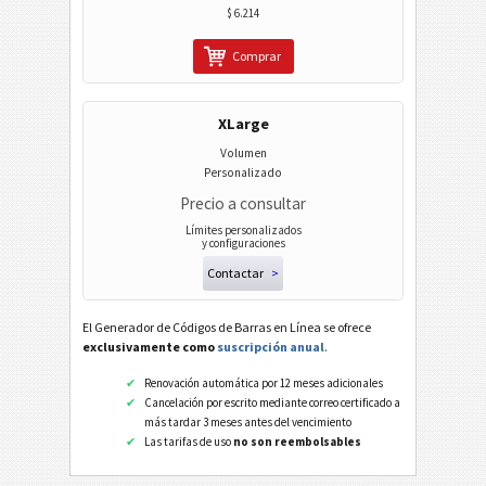
$ 6.214
Comprar
XLarge
Volumen
Personalizado
Precio a consultar
Límites personalizados
y configuraciones
Contactar
>
El Generador de Códigos de Barras en Línea se ofrece
exclusivamente como
suscripción anual
.
Renovación automática por 12 meses adicionales
Cancelación por escrito mediante correo certificado a
más tardar 3 meses antes del vencimiento
Las tarifas de uso
no son reembolsables