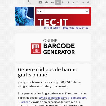
de
en
es
fr
hi
hr
it
ru
zh
Iniciar sesión
|
Preguntas Frecuentes
Genere códigos de barras
gratis online
¡Códigos de barras lineales, códigos 2D, GS1 DataBar,
códigos de barras postales y muchos más!
Este generador de códigos de barras en línea muestra las
capacidades del
SDK de códigos de barras
TBarCode SDK
.
TBarCode
le ayuda a crear códigos de barras en sus
®