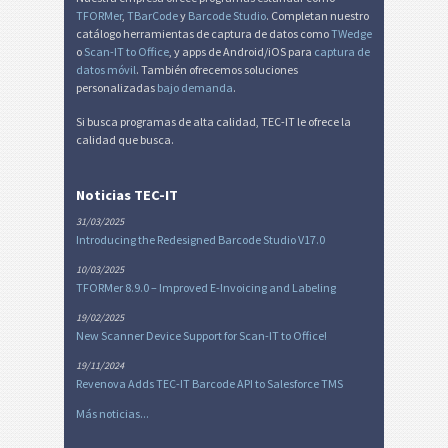
TFORMer
,
TBarCode
y
Barcode Studio
. Completan nuestro
catálogo herramientas de captura de datos como
TWedge
o
Scan-IT to Office
, y apps de Android/iOS para
captura de
datos móvil
. También ofrecemos soluciones
personalizadas
bajo demanda
.
Si busca programas de alta calidad, TEC-IT le ofrece la
calidad que busca.
Noticias TEC-IT
31/03/2025
Introducing the Redesigned Barcode Studio V17.0
10/03/2025
TFORMer 8.9.0 – Improved E-Invoicing and Labeling
19/02/2025
New Scanner Device Support for Scan-IT to Office!
19/11/2024
Revenova Adds TEC-IT Barcode API to Salesforce TMS
Más noticias...