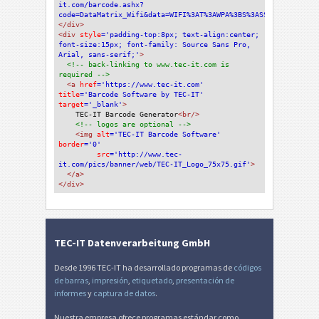
it.com/barcode.ashx?
code=DataMatrix_Wifi&data=WIFI%3AT%3AWPA%3BS%3ASSID%3BP%3A%3B
</div>
<div 
style
='padding-top:8px; text-align:center; 
font-size:15px; font-family: Source Sans Pro, 
Arial, sans-serif;'
>
<!-- back-linking to www.tec-it.com is 
required -->
<a 
href
='https://www.tec-it.com'
title
='Barcode Software by TEC-IT'
target
='_blank'
>
TEC-IT Barcode Generator
<br/>
<!-- logos are optional -->
<img 
alt
='TEC-IT Barcode Software'
border
='0'
src
='http://www.tec-
it.com/pics/banner/web/TEC-IT_Logo_75x75.gif'
>
</a>
</div>
TEC-IT Datenverarbeitung GmbH
Desde 1996 TEC-IT ha desarrollado programas de
códigos
de barras
,
impresión
,
etiquetado
,
presentación de
informes
y
captura de datos
.
Nuestra empresa ofrece programas estándar como