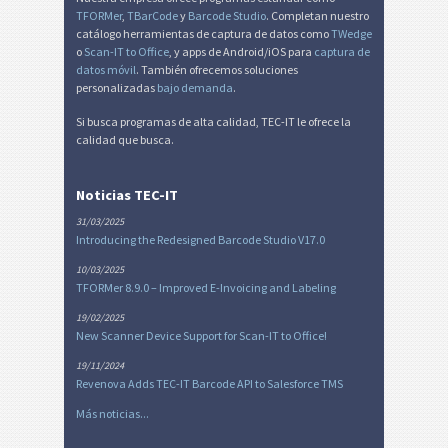
TFORMer
,
TBarCode
y
Barcode Studio
. Completan nuestro
catálogo herramientas de captura de datos como
TWedge
o
Scan-IT to Office
, y apps de Android/iOS para
captura de
datos móvil
. También ofrecemos soluciones
personalizadas
bajo demanda
.
Si busca programas de alta calidad, TEC-IT le ofrece la
calidad que busca.
Noticias TEC-IT
31/03/2025
Introducing the Redesigned Barcode Studio V17.0
10/03/2025
TFORMer 8.9.0 – Improved E-Invoicing and Labeling
19/02/2025
New Scanner Device Support for Scan-IT to Office!
19/11/2024
Revenova Adds TEC-IT Barcode API to Salesforce TMS
Más noticias...