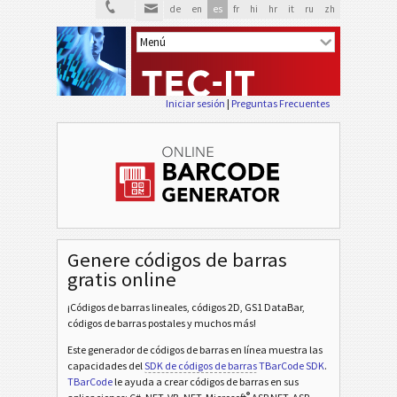
de
en
es
fr
hi
hr
it
ru
zh
Iniciar sesión
|
Preguntas Frecuentes
Genere códigos de barras
gratis online
¡Códigos de barras lineales, códigos 2D, GS1 DataBar,
códigos de barras postales y muchos más!
Este generador de códigos de barras en línea muestra las
capacidades del
SDK de códigos de barras
TBarCode SDK
.
TBarCode
le ayuda a crear códigos de barras en sus
®