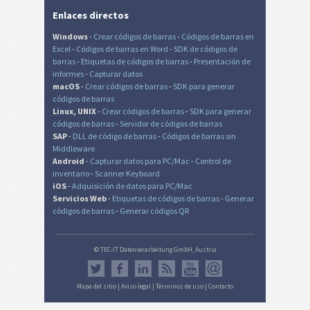
Enlaces directos
Windows
-
Crear códigos de barras
-
Códigos de barras en
Excel
-
Códigos de barras en Word
-
SDK de códigos de
barras
-
Etiquetas de códigos de barras
-
Presentación de
informes
-
Capturar datos
macOS
-
Crear códigos de barras
-
SDK para generar
códigos de barras
Linux, UNIX
-
Crear códigos de barras
-
SDK para generar
códigos de barras
-
Servidor de códigos de barras
SAP
-
DLL de código de barras
-
Códigos de barras sin
Middleware
Android
-
Capturar datos para PC/Mac
-
Control de
inventario
-
Scanner Keyboard
iOS
-
Adquisición de datos para PC/Mac
Servicios Web
-
Etiquetas de códigos de barras
-
Generar
códigos de barras
-
Generar códigos QR
© TEC-IT Datenverarbeitung GmbH, Austria
Mapa del sitio
|
Aviso legal
|
Términos de uso
|
Contacto