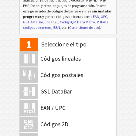
aplicaciones: C# .NET, VB .NET, Microsoft
ASP.NET, ASP,
PHP, Delphi y otros lenguajes de programación. Pruebe
este generador de códigos de barras en línea
sin instalar
programas
y genere códigos de barras como
EAN
,
UPC
,
GS1 DataBar
,
Code 128
,
Código QR
,
Data Matrix
,
PDF417
,
códigos de correos
,
ISBN
, etc. (
Condiciones de uso
).
1
Seleccione el tipo
Códigos lineales
Códigos postales
GS1 DataBar
EAN / UPC
Códigos 2D