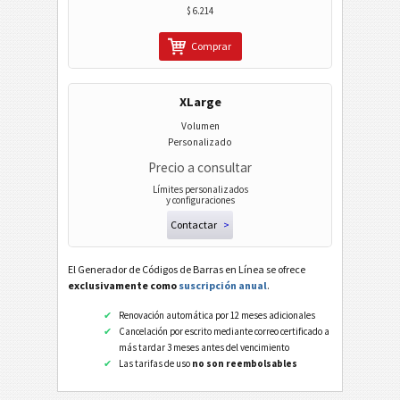
$ 6.214
Comprar
XLarge
Volumen
Personalizado
Precio a consultar
Límites personalizados
y configuraciones
Contactar
>
El Generador de Códigos de Barras en Línea se ofrece
exclusivamente como
suscripción anual
.
Renovación automática por 12 meses adicionales
Cancelación por escrito mediante correo certificado a
más tardar 3 meses antes del vencimiento
Las tarifas de uso
no son reembolsables