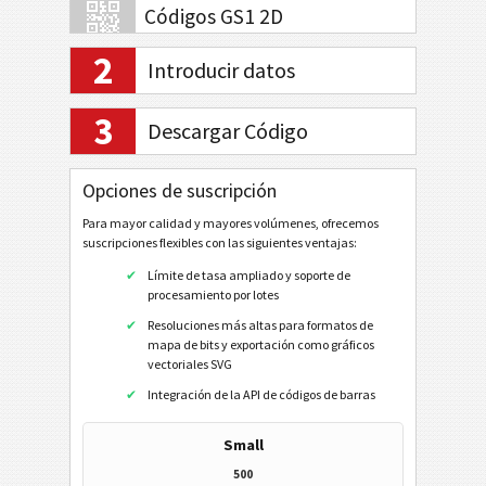
Códigos GS1 2D
2
Introducir datos
Banca electrónica / SEPA
3
Descargar Código
Mobile Tagging
Opciones de suscripción
Códigos de sanidad
Para mayor calidad y mayores volúmenes, ofrecemos
suscripciones flexibles con las siguientes ventajas:
Códigos ISBN
Límite de tasa ampliado y soporte de
procesamiento por lotes
Tarjetas de visita
Resoluciones más altas para formatos de
mapa de bits y exportación como gráficos
Eventos
vectoriales SVG
Integración de la API de códigos de barras
Código QR
Small
Data Matrix
500