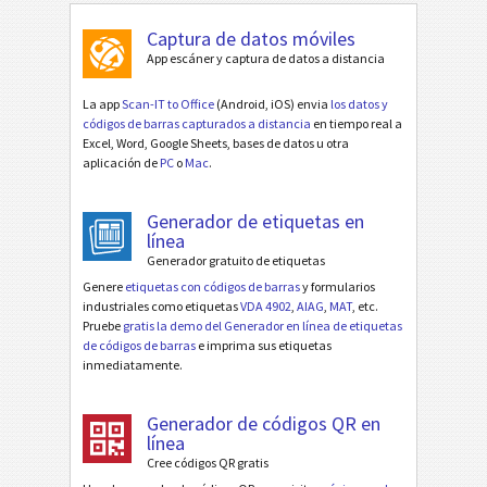
Captura de datos móviles
App escáner y captura de datos a distancia
La app
Scan-IT to Office
(Android, iOS) envia
los datos y
códigos de barras capturados a distancia
en tiempo real a
Excel, Word, Google Sheets, bases de datos u otra
aplicación de
PC
o
Mac
.
Generador de etiquetas en
línea
Generador gratuito de etiquetas
Genere
etiquetas con códigos de barras
y formularios
industriales como etiquetas
VDA 4902
,
AIAG
,
MAT
, etc.
Pruebe
gratis la demo del Generador en línea de etiquetas
de códigos de barras
e imprima sus etiquetas
inmediatamente.
Generador de códigos QR en
línea
Cree códigos QR gratis