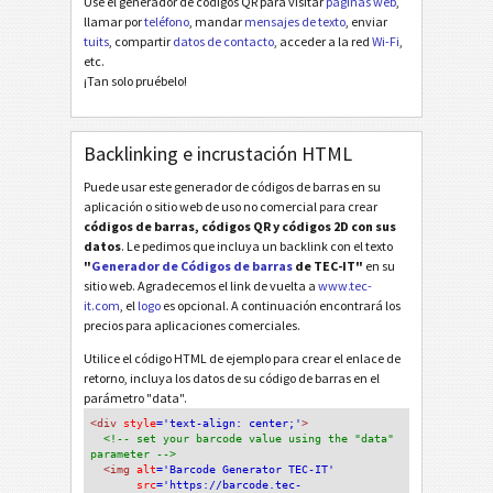
Use el generador de códigos QR para visitar
páginas web
,
llamar por
teléfono
, mandar
mensajes de texto
, enviar
tuits
, compartir
datos de contacto
, acceder a la red
Wi-Fi
,
etc.
¡Tan solo pruébelo!
Backlinking e incrustación HTML
Puede usar este generador de códigos de barras en su
aplicación o sitio web de uso no comercial para crear
códigos de barras, códigos QR y códigos 2D con sus
datos
. Le pedimos que incluya un backlink con el texto
"
Generador de Códigos de barras
de TEC-IT"
en su
sitio web. Agradecemos el link de vuelta a
www.tec-
it.com
, el
logo
es opcional. A continuación encontrará los
precios para aplicaciones comerciales.
Utilice el código HTML de ejemplo para crear el enlace de
retorno, incluya los datos de su código de barras en el
parámetro "data".
<div
 style
='text-align: center;'
>
<!-- set your barcode value using the "data" 
parameter -->
<img
 alt
='Barcode Generator TEC-IT'
src
='https://barcode.tec-