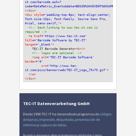
it.com/barcode.ashx?
code=DataMatrix_Events&data=BEGIN%3AVEVENT%0ASUMMARY%3AEvento
</div>
<div 
style
='padding-top:8px; text-align:center; 
font-size:15px; font-family: Source Sans Pro, 
Arial, sans-serif;'
>
<!-- back-linking to www.tec-it.com is 
required -->
<a 
href
='https://www.tec-it.com'
title
='Barcode Software by TEC-IT'
target
='_blank'
>
TEC-IT Barcode Generator
<br/>
<!-- logos are optional -->
<img 
alt
='TEC-IT Barcode Software'
border
='0'
src
='http://www.tec-
it.com/pics/banner/web/TEC-IT_Logo_75x75.gif'
>
</a>
</div>
TEC-IT Datenverarbeitung GmbH
Desde 1996 TEC-IT ha desarrollado programas de
códigos
de barras
,
impresión
,
etiquetado
,
presentación de
informes
y
captura de datos
.
Nuestra empresa ofrece programas estándar como