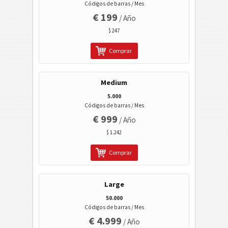
Códigos de barras / Mes
Códigos de sanidad
€ 199
/ Año
$ 247
Códigos ISBN
Comprar
Tarjetas de visita
Medium
Eventos
5.000
Códigos de barras / Mes
€ 999
/ Año
Código Wi-Fi
$ 1.242
Comprar
Large
50.000
Códigos de barras / Mes
€ 4.999
/ Año