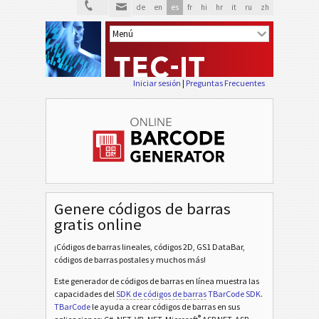
de
en
es
fr
hi
hr
it
ru
zh
Iniciar sesión
|
Preguntas Frecuentes
Genere códigos de barras
gratis online
¡Códigos de barras lineales, códigos 2D, GS1 DataBar,
códigos de barras postales y muchos más!
Este generador de códigos de barras en línea muestra las
capacidades del
SDK de códigos de barras
TBarCode SDK
.
TBarCode
le ayuda a crear códigos de barras en sus
®