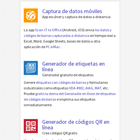
Captura de datos móviles
App escáner y captura de datos a distancia
La app
Scan-IT to Office
(Android, iOS) envia
los datos y
códigos de barras capturados a distancia
en tiempo real a
Excel, Word, Google Sheets, bases de datos u otra
aplicación de
PC
o
Mac
.
Generador de etiquetas en
línea
Generador gratuito de etiquetas
Genere
etiquetas con códigos de barras
y formularios
industriales como etiquetas
VDA 4902
,
AIAG
,
MAT
, etc.
Pruebe
gratis la demo del Generador en línea de etiquetas
de códigos de barras
e imprima sus etiquetas
inmediatamente.
Generador de códigos QR en
línea
Cree códigos QR gratis