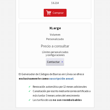
$ 6.214
Comprar
XLarge
Volumen
Personalizado
Precio a consultar
Límites personalizados
y configuraciones
Contactar
>
El Generador de Códigos de Barras en Línea se ofrece
exclusivamente como
suscripción anual
.
Renovación automática por 12 meses adicionales
Cancelación por escrito mediante correo certificado a
más tardar 3 meses antes del vencimiento
Las tarifas de uso
no son reembolsables