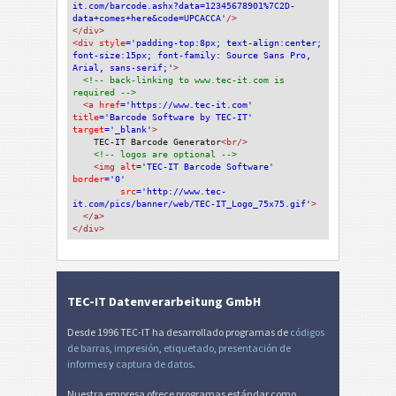
it.com/barcode.ashx?data=12345678901%7C2D-
data+comes+here&code=UPCACCA'
/>
</div>
<div 
style
='padding-top:8px; text-align:center; 
font-size:15px; font-family: Source Sans Pro, 
Arial, sans-serif;'
>
<!-- back-linking to www.tec-it.com is 
required -->
<a 
href
='https://www.tec-it.com'
title
='Barcode Software by TEC-IT'
target
='_blank'
>
TEC-IT Barcode Generator
<br/>
<!-- logos are optional -->
<img 
alt
='TEC-IT Barcode Software'
border
='0'
src
='http://www.tec-
it.com/pics/banner/web/TEC-IT_Logo_75x75.gif'
>
</a>
</div>
TEC-IT Datenverarbeitung GmbH
Desde 1996 TEC-IT ha desarrollado programas de
códigos
de barras
,
impresión
,
etiquetado
,
presentación de
informes
y
captura de datos
.
Nuestra empresa ofrece programas estándar como