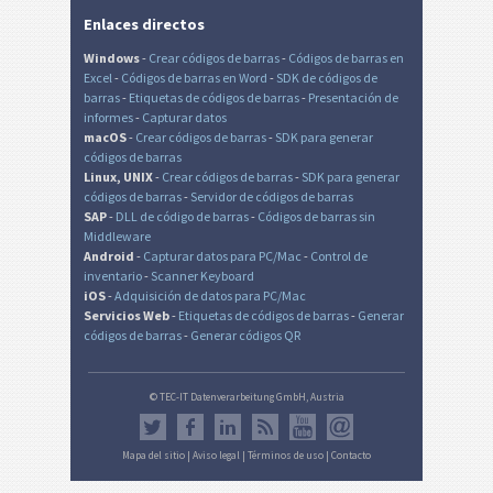
Enlaces directos
Windows
-
Crear códigos de barras
-
Códigos de barras en
Excel
-
Códigos de barras en Word
-
SDK de códigos de
barras
-
Etiquetas de códigos de barras
-
Presentación de
informes
-
Capturar datos
macOS
-
Crear códigos de barras
-
SDK para generar
códigos de barras
Linux, UNIX
-
Crear códigos de barras
-
SDK para generar
códigos de barras
-
Servidor de códigos de barras
SAP
-
DLL de código de barras
-
Códigos de barras sin
Middleware
Android
-
Capturar datos para PC/Mac
-
Control de
inventario
-
Scanner Keyboard
iOS
-
Adquisición de datos para PC/Mac
Servicios Web
-
Etiquetas de códigos de barras
-
Generar
códigos de barras
-
Generar códigos QR
© TEC-IT Datenverarbeitung GmbH, Austria
Mapa del sitio
|
Aviso legal
|
Términos de uso
|
Contacto