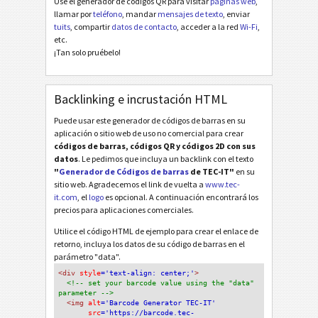
Use el generador de códigos QR para visitar
páginas web
,
llamar por
teléfono
, mandar
mensajes de texto
, enviar
tuits
, compartir
datos de contacto
, acceder a la red
Wi-Fi
,
etc.
¡Tan solo pruébelo!
Backlinking e incrustación HTML
Puede usar este generador de códigos de barras en su
aplicación o sitio web de uso no comercial para crear
códigos de barras, códigos QR y códigos 2D con sus
datos
. Le pedimos que incluya un backlink con el texto
"
Generador de Códigos de barras
de TEC-IT"
en su
sitio web. Agradecemos el link de vuelta a
www.tec-
it.com
, el
logo
es opcional. A continuación encontrará los
precios para aplicaciones comerciales.
Utilice el código HTML de ejemplo para crear el enlace de
retorno, incluya los datos de su código de barras en el
parámetro "data".
<div
 style
='text-align: center;'
>
<!-- set your barcode value using the "data" 
parameter -->
<img
 alt
='Barcode Generator TEC-IT'
src
='https://barcode.tec-