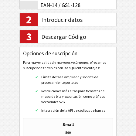
EAN-14 / GS1-128
EAN-8 Compuesto
2
Introducir datos
EAN-13 Compuesto
3
UPC-A
Descargar Código
UPC-E
Opciones de suscripción
UPC-A Compuesto
Para mayor calidad y mayores volúmenes, ofrecemos
UPC-E Compuesto
suscripciones flexibles con las siguientes ventajas:
Códigos 2D
Límite de tasa ampliado y soporte de
procesamiento por lotes
Resoluciones más altas para formatos de
Códigos GS1 2D
mapa de bits y exportación como gráficos
vectoriales SVG
Banca electrónica / SEPA
Integración de la API de códigos de barras
Small
Mobile Tagging
500