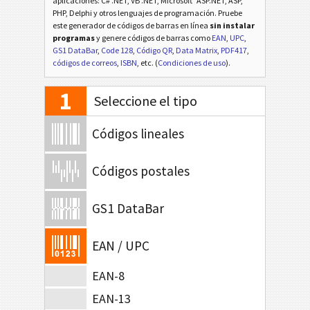
aplicaciones: C# .NET, VB .NET, Microsoft
ASP.NET, ASP,
PHP, Delphi y otros lenguajes de programación. Pruebe
este generador de códigos de barras en línea
sin instalar
programas
y genere códigos de barras como
EAN
,
UPC
,
GS1 DataBar
,
Code 128
,
Código QR
,
Data Matrix
,
PDF417
,
códigos de correos
,
ISBN
, etc. (
Condiciones de uso
).
1
Seleccione el tipo
Códigos lineales
Códigos postales
GS1 DataBar
EAN / UPC
EAN-8
EAN-13