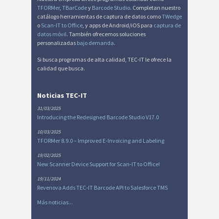
TFORMer
,
TBarCode
y
Barcode Studio
. Completan nuestro
catálogo herramientas de captura de datos como
TWedge
o
Scan-IT to Office
, y apps de Android/iOS para
captura de
datos móvil
. También ofrecemos soluciones
personalizadas
bajo demanda
.
Si busca programas de alta calidad, TEC-IT le ofrece la
calidad que busca.
Noticias TEC-IT
31/03/2025
Introducing the Redesigned Barcode Studio V17.0
10/03/2025
TFORMer 8.9.0 – Improved E-Invoicing and Labeling
19/02/2025
New Scanner Device Support for Scan-IT to Office!
19/11/2024
Revenova Adds TEC-IT Barcode API to Salesforce TMS
Más noticias...