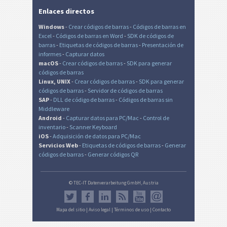
Enlaces directos
Windows
-
Crear códigos de barras
-
Códigos de barras en
Excel
-
Códigos de barras en Word
-
SDK de códigos de
barras
-
Etiquetas de códigos de barras
-
Presentación de
informes
-
Capturar datos
macOS
-
Crear códigos de barras
-
SDK para generar
códigos de barras
Linux, UNIX
-
Crear códigos de barras
-
SDK para generar
códigos de barras
-
Servidor de códigos de barras
SAP
-
DLL de código de barras
-
Códigos de barras sin
Middleware
Android
-
Capturar datos para PC/Mac
-
Control de
inventario
-
Scanner Keyboard
iOS
-
Adquisición de datos para PC/Mac
Servicios Web
-
Etiquetas de códigos de barras
-
Generar
códigos de barras
-
Generar códigos QR
© TEC-IT Datenverarbeitung GmbH, Austria
Mapa del sitio
|
Aviso legal
|
Términos de uso
|
Contacto