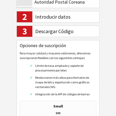
Autoridad Postal Coreana
Planet Code 12
2
Introducir datos
Royal Mail 4-State
Royal Mail Mailmark 4-State
3
Descargar Código
Royal Mail Mailmark 2D
USPS PostNet 5
Opciones de suscripción
USPS PostNet 9
Para mayor calidad y mayores volúmenes, ofrecemos
suscripciones flexibles con las siguientes ventajas:
USPS PostNet 11
Límite de tasa ampliado y soporte de
USPS IM Package
procesamiento por lotes
Resoluciones más altas para formatos de
UPU S10
mapa de bits y exportación como gráficos
vectoriales SVG
GS1 DataBar
Integración de la API de códigos de barras
EAN / UPC
Small
500