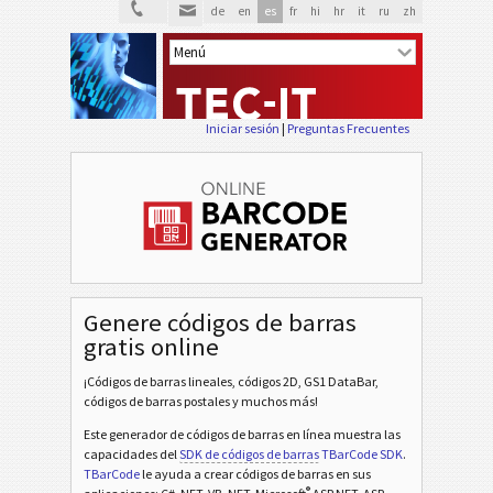
de
en
es
fr
hi
hr
it
ru
zh
Iniciar sesión
|
Preguntas Frecuentes
Genere códigos de barras
gratis online
¡Códigos de barras lineales, códigos 2D, GS1 DataBar,
códigos de barras postales y muchos más!
Este generador de códigos de barras en línea muestra las
capacidades del
SDK de códigos de barras
TBarCode SDK
.
TBarCode
le ayuda a crear códigos de barras en sus
®