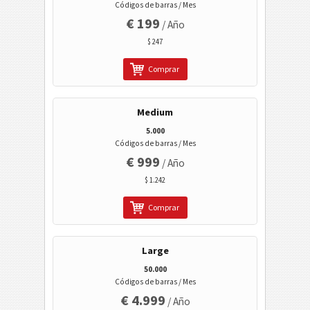
Códigos 2D
Códigos de barras / Mes
€ 199
/ Año
Códigos GS1 2D
$ 247
Comprar
Banca electrónica / SEPA
Medium
Mobile Tagging
5.000
Códigos de barras / Mes
Códigos de sanidad
€ 999
/ Año
$ 1.242
Códigos ISBN
Comprar
Tarjetas de visita
Large
Eventos
50.000
Códigos de barras / Mes
€ 4.999
/ Año
Código Wi-Fi