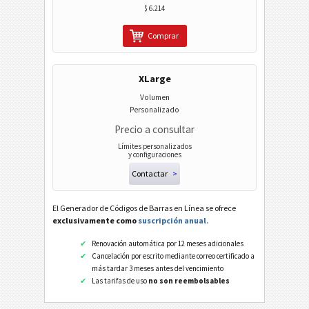
$ 6.214
Comprar
XLarge
Volumen
Personalizado
Precio a consultar
Límites personalizados
y configuraciones
Contactar
>
El Generador de Códigos de Barras en Línea se ofrece
exclusivamente como
suscripción anual
.
Renovación automática por 12 meses adicionales
Cancelación por escrito mediante correo certificado a
más tardar 3 meses antes del vencimiento
Las tarifas de uso
no son reembolsables