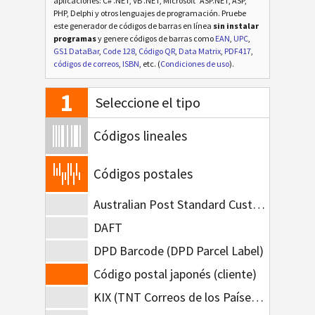
aplicaciones: C# .NET, VB .NET, Microsoft
ASP.NET, ASP,
PHP, Delphi y otros lenguajes de programación. Pruebe
este generador de códigos de barras en línea
sin instalar
programas
y genere códigos de barras como
EAN
,
UPC
,
GS1 DataBar
,
Code 128
,
Código QR
,
Data Matrix
,
PDF417
,
códigos de correos
,
ISBN
, etc. (
Condiciones de uso
).
1
Seleccione el tipo
Códigos lineales
Códigos postales
Australian Post Standard Customer
DAFT
DPD Barcode (DPD Parcel Label)
Código postal japonés (cliente)
KIX (TNT Correos de los Países Bajos)