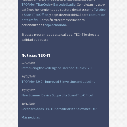
TFORMer
,
TBarCode
y
Barcode Studio
. Completan nuestro
catálogo herramientas de captura de datos como
TWedge
o
Scan-IT to Office
, y apps de Android/iOS para
captura de
datos móvil
. También ofrecemos soluciones
personalizadas
bajo demanda
.
Si busca programas de alta calidad, TEC-IT le ofrece la
calidad que busca.
Noticias TEC-IT
31/03/2025
Introducing the Redesigned Barcode Studio V17.0
10/03/2025
TFORMer 8.9.0 – Improved E-Invoicing and Labeling
19/02/2025
New Scanner Device Support for Scan-IT to Office!
19/11/2024
Revenova Adds TEC-IT Barcode API to Salesforce TMS
Más noticias...