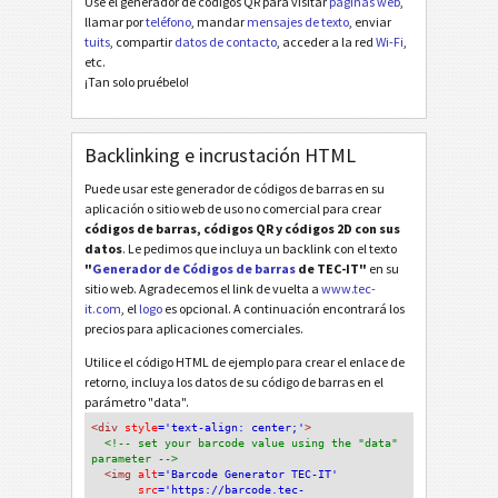
Use el generador de códigos QR para visitar
páginas web
,
llamar por
teléfono
, mandar
mensajes de texto
, enviar
tuits
, compartir
datos de contacto
, acceder a la red
Wi-Fi
,
etc.
¡Tan solo pruébelo!
Backlinking e incrustación HTML
Puede usar este generador de códigos de barras en su
aplicación o sitio web de uso no comercial para crear
códigos de barras, códigos QR y códigos 2D con sus
datos
. Le pedimos que incluya un backlink con el texto
"
Generador de Códigos de barras
de TEC-IT"
en su
sitio web. Agradecemos el link de vuelta a
www.tec-
it.com
, el
logo
es opcional. A continuación encontrará los
precios para aplicaciones comerciales.
Utilice el código HTML de ejemplo para crear el enlace de
retorno, incluya los datos de su código de barras en el
parámetro "data".
<div
 style
='text-align: center;'
>
<!-- set your barcode value using the "data" 
parameter -->
<img
 alt
='Barcode Generator TEC-IT'
src
='https://barcode.tec-