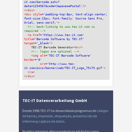
it.com/barcode.ashx?
data=1234567&code=JapanesePostal'
/>
</div>
<div 
style
='padding-top:8px; text-align:center; 
font-size:15px; font-family: Source Sans Pro, 
Arial, sans-serif;'
>
<!-- back-linking to www.tec-it.com is 
required -->
<a 
href
='https://www.tec-it.com'
title
='Barcode Software by TEC-IT'
target
='_blank'
>
TEC-IT Barcode Generator
<br/>
<!-- logos are optional -->
<img 
alt
='TEC-IT Barcode Software'
border
='0'
src
='http://www.tec-
it.com/pics/banner/web/TEC-IT_Logo_75x75.gif'
>
</a>
</div>
TEC-IT Datenverarbeitung GmbH
Desde 1996 TEC-IT ha desarrollado programas de
códigos
de barras
,
impresión
,
etiquetado
,
presentación de
informes
y
captura de datos
.
Nuestra empresa ofrece programas estándar como