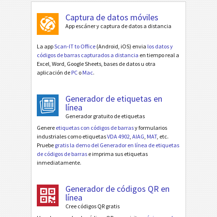
Captura de datos móviles
App escáner y captura de datos a distancia
La app
Scan-IT to Office
(Android, iOS) envia
los datos y
códigos de barras capturados a distancia
en tiempo real a
Excel, Word, Google Sheets, bases de datos u otra
aplicación de
PC
o
Mac
.
Generador de etiquetas en
línea
Generador gratuito de etiquetas
Genere
etiquetas con códigos de barras
y formularios
industriales como etiquetas
VDA 4902
,
AIAG
,
MAT
, etc.
Pruebe
gratis la demo del Generador en línea de etiquetas
de códigos de barras
e imprima sus etiquetas
inmediatamente.
Generador de códigos QR en
línea
Cree códigos QR gratis