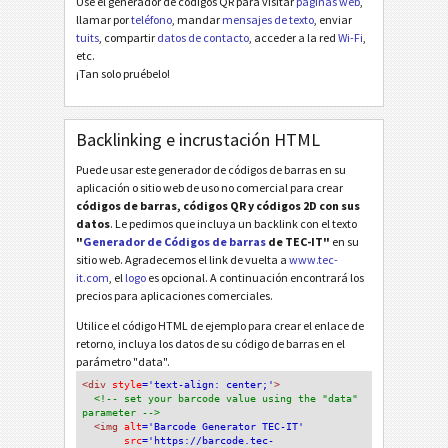
Use el generador de códigos QR para visitar
páginas web
,
llamar por
teléfono
, mandar
mensajes de texto
, enviar
tuits
, compartir
datos de contacto
, acceder a la red
Wi-Fi
,
etc.
¡Tan solo pruébelo!
Backlinking e incrustación HTML
Puede usar este generador de códigos de barras en su
aplicación o sitio web de uso no comercial para crear
códigos de barras, códigos QR y códigos 2D con sus
datos
. Le pedimos que incluya un backlink con el texto
"
Generador de Códigos de barras
de TEC-IT"
en su
sitio web. Agradecemos el link de vuelta a
www.tec-
it.com
, el
logo
es opcional. A continuación encontrará los
precios para aplicaciones comerciales.
Utilice el código HTML de ejemplo para crear el enlace de
retorno, incluya los datos de su código de barras en el
parámetro "data".
<div
 style
='text-align: center;'
>
<!-- set your barcode value using the "data" 
parameter -->
<img
 alt
='Barcode Generator TEC-IT'
src
='https://barcode.tec-