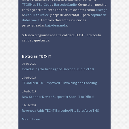
TFORMer
,
TBarCode
y
Barcode Studio
. Completan nuestro
catálogo herramientas de captura de datos como
TWedge
o
Scan-IT to Office
, y apps de Android/iOS para
captura de
datos móvil
. También ofrecemos soluciones
personalizadas
bajo demanda
.
Si busca programas de alta calidad, TEC-IT le ofrece la
calidad que busca.
Noticias TEC-IT
31/03/2025
Introducing the Redesigned Barcode Studio V17.0
10/03/2025
TFORMer 8.9.0 – Improved E-Invoicing and Labeling
19/02/2025
New Scanner Device Support for Scan-IT to Office!
19/11/2024
Revenova Adds TEC-IT Barcode API to Salesforce TMS
Más noticias...