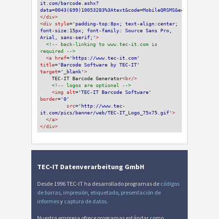
it.com/barcode.ashx?
data=0043(699)10053283%3Atext&code=MobileQRSMS&eclevel=L'
/>
</div>
<div 
style
='padding-top:8px; text-align:center; 
font-size:15px; font-family: Source Sans Pro, 
Arial, sans-serif;'
>
<!-- back-linking to www.tec-it.com is 
required -->
<a 
href
='https://www.tec-it.com'
title
='Barcode Software by TEC-IT'
target
='_blank'
>
TEC-IT Barcode Generator
<br/>
<!-- logos are optional -->
<img 
alt
='TEC-IT Barcode Software'
border
='0'
src
='http://www.tec-
it.com/pics/banner/web/TEC-IT_Logo_75x75.gif'
>
</a>
</div>
TEC-IT Datenverarbeitung GmbH
Desde 1996 TEC-IT ha desarrollado programas de
códigos
de barras
,
impresión
,
etiquetado
,
presentación de
informes
y
captura de datos
.
Nuestra empresa ofrece programas estándar como