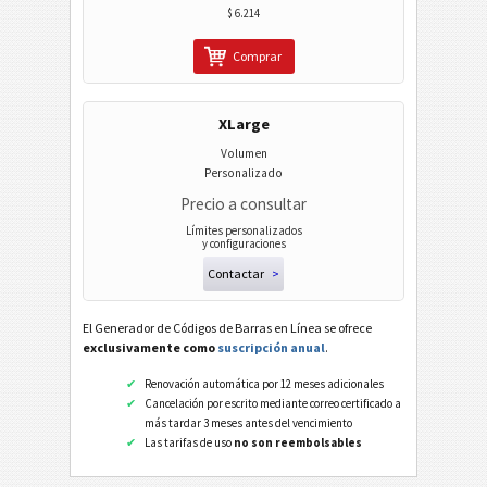
$ 6.214
Código Wi-Fi
Comprar
XLarge
Volumen
Personalizado
Precio a consultar
Límites personalizados
y configuraciones
Contactar
>
El Generador de Códigos de Barras en Línea se ofrece
exclusivamente como
suscripción anual
.
Renovación automática por 12 meses adicionales
Cancelación por escrito mediante correo certificado a
más tardar 3 meses antes del vencimiento
Las tarifas de uso
no son reembolsables