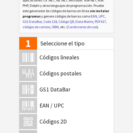
aplicaciones: C# .NET, VB .NET, Microsoft
ASP.NET, ASP,
PHP, Delphi y otros lenguajes de programación. Pruebe
este generador de códigos de barras en línea
sin instalar
programas
y genere códigos de barras como
EAN
,
UPC
,
GS1 DataBar
,
Code 128
,
Código QR
,
Data Matrix
,
PDF417
,
códigos de correos
,
ISBN
, etc. (
Condiciones de uso
).
1
Seleccione el tipo
Códigos lineales
Códigos postales
GS1 DataBar
EAN / UPC
Códigos 2D