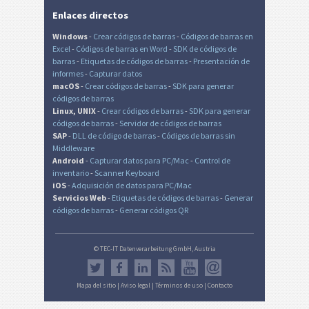
Enlaces directos
Windows
-
Crear códigos de barras
-
Códigos de barras en
Excel
-
Códigos de barras en Word
-
SDK de códigos de
barras
-
Etiquetas de códigos de barras
-
Presentación de
informes
-
Capturar datos
macOS
-
Crear códigos de barras
-
SDK para generar
códigos de barras
Linux, UNIX
-
Crear códigos de barras
-
SDK para generar
códigos de barras
-
Servidor de códigos de barras
SAP
-
DLL de código de barras
-
Códigos de barras sin
Middleware
Android
-
Capturar datos para PC/Mac
-
Control de
inventario
-
Scanner Keyboard
iOS
-
Adquisición de datos para PC/Mac
Servicios Web
-
Etiquetas de códigos de barras
-
Generar
códigos de barras
-
Generar códigos QR
© TEC-IT Datenverarbeitung GmbH, Austria
Mapa del sitio
|
Aviso legal
|
Términos de uso
|
Contacto