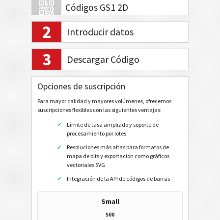
Códigos GS1 2D
2
Introducir datos
Banca electrónica / SEPA
3
Descargar Código
Mobile Tagging
Código QR
Opciones de suscripción
Código QR (móviles)
Para mayor calidad y mayores volúmenes, ofrecemos
suscripciones flexibles con las siguientes ventajas:
URL
Límite de tasa ampliado y soporte de
Marcar un número de teléfono
procesamiento por lotes
Enviar un SMS
Resoluciones más altas para formatos de
mapa de bits y exportación como gráficos
Perfil de Twitter
vectoriales SVG
Tweet de Twitter
Integración de la API de códigos de barras
Perfil de Facebook
Small
Me Gusta de Facebook
500