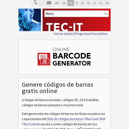
de
en
es
fr
hi
hr
it
ru
zh
Iniciar sesión
|
Preguntas Frecuentes
Genere códigos de barras
gratis online
¡Códigos de barras lineales, códigos 2D, GS1 DataBar,
códigos de barras postales y muchos más!
Este generador de códigos de barras en línea muestra las
capacidades del
SDK de códigos de barras
TBarCode SDK
.
TBarCode
le ayuda a crear códigos de barras en sus
®