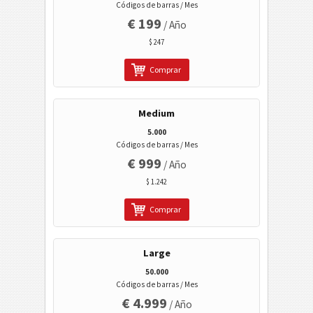
Códigos de barras / Mes
Perfil LinkedIn de usuario
€ 199
/ Año
Perfil LinkedIn de empresa
$ 247
Compartir LinkedIn
Comprar
Buscar editorial en Google Play
Buscar paquete en Google Play
Medium
Data Matrix
5.000
Códigos de barras / Mes
Aztec
€ 999
/ Año
Códigos de sanidad
$ 1.242
Comprar
Códigos ISBN
Tarjetas de visita
Large
50.000
Códigos de barras / Mes
Eventos
€ 4.999
/ Año