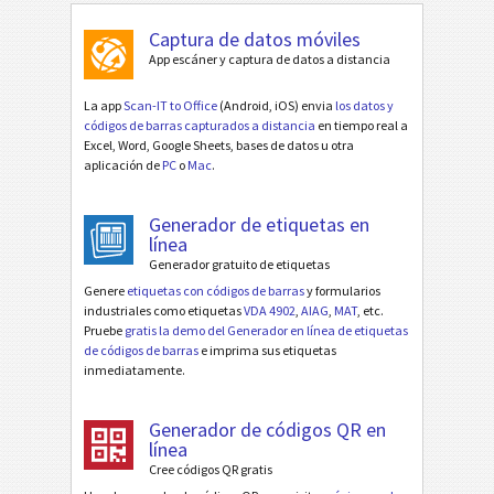
Captura de datos móviles
App escáner y captura de datos a distancia
La app
Scan-IT to Office
(Android, iOS) envia
los datos y
códigos de barras capturados a distancia
en tiempo real a
Excel, Word, Google Sheets, bases de datos u otra
aplicación de
PC
o
Mac
.
Generador de etiquetas en
línea
Generador gratuito de etiquetas
Genere
etiquetas con códigos de barras
y formularios
industriales como etiquetas
VDA 4902
,
AIAG
,
MAT
, etc.
Pruebe
gratis la demo del Generador en línea de etiquetas
de códigos de barras
e imprima sus etiquetas
inmediatamente.
Generador de códigos QR en
línea
Cree códigos QR gratis