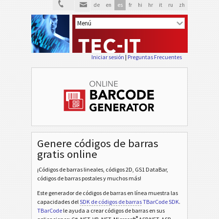
de
en
es
fr
hi
hr
it
ru
zh
Iniciar sesión
|
Preguntas Frecuentes
Genere códigos de barras
gratis online
¡Códigos de barras lineales, códigos 2D, GS1 DataBar,
códigos de barras postales y muchos más!
Este generador de códigos de barras en línea muestra las
capacidades del
SDK de códigos de barras
TBarCode SDK
.
TBarCode
le ayuda a crear códigos de barras en sus
®