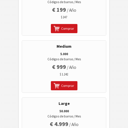
Códigos de barras / Mes
€ 199
/ Año
Banca electrónica / SEPA
$ 247
Mobile Tagging
Comprar
Códigos de sanidad
Medium
5.000
Códigos ISBN
Códigos de barras / Mes
€ 999
/ Año
$ 1.242
Tarjetas de visita
Comprar
Eventos
Large
Código Wi-Fi
50.000
Códigos de barras / Mes
€ 4.999
/ Año