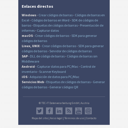
Enlaces directos
Windows
-
Crear códigos de barras
-
Códigos de barras en
Excel
-
Códigos de barras en Word
-
SDK de códigos de
barras
-
Etiquetas de códigos de barras
-
Presentación de
informes
-
Capturar datos
macOS
-
Crear códigos de barras
-
SDK para generar
códigos de barras
Linux, UNIX
-
Crear códigos de barras
-
SDK para generar
códigos de barras
-
Servidor de códigos de barras
SAP
-
DLL de código de barras
-
Códigos de barras sin
Middleware
Android
-
Capturar datos para PC/Mac
-
Control de
inventario
-
Scanner Keyboard
iOS
-
Adquisición de datos para PC/Mac
Servicios Web
-
Etiquetas de códigos de barras
-
Generar
códigos de barras
-
Generar códigos QR
© TEC-IT Datenverarbeitung GmbH, Austria
Mapa del sitio
|
Aviso legal
|
Términos de uso
|
Contacto