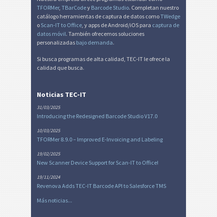
TFORMer
,
TBarCode
y
Barcode Studio
. Completan nuestro
catálogo herramientas de captura de datos como
TWedge
o
Scan-IT to Office
, y apps de Android/iOS para
captura de
datos móvil
. También ofrecemos soluciones
personalizadas
bajo demanda
.
Si busca programas de alta calidad, TEC-IT le ofrece la
calidad que busca.
Noticias TEC-IT
31/03/2025
Introducing the Redesigned Barcode Studio V17.0
10/03/2025
TFORMer 8.9.0 – Improved E-Invoicing and Labeling
19/02/2025
New Scanner Device Support for Scan-IT to Office!
19/11/2024
Revenova Adds TEC-IT Barcode API to Salesforce TMS
Más noticias...