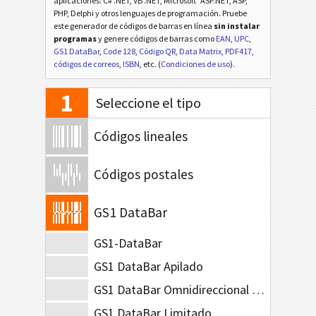
aplicaciones: C# .NET, VB .NET, Microsoft
ASP.NET, ASP,
PHP, Delphi y otros lenguajes de programación. Pruebe
este generador de códigos de barras en línea
sin instalar
programas
y genere códigos de barras como
EAN
,
UPC
,
GS1 DataBar
,
Code 128
,
Código QR
,
Data Matrix
,
PDF417
,
códigos de correos
,
ISBN
, etc. (
Condiciones de uso
).
1
Seleccione el tipo
Códigos lineales
Códigos postales
GS1 DataBar
GS1-DataBar
GS1 DataBar Apilado
GS1 DataBar Omnidireccional Apilado
GS1 DataBar Limitado