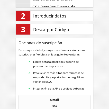
GS1 DataBar Expandido
2
GS1 DataBar Expandido Apilado
Introducir datos
GS1-128 Compuesto
3
Descargar Código
GS1 DataBar Compuesto
GS1 DataBar Apilado Compuesto
Opciones de suscripción
GS1 DataBar Omnidireccional Apilado Compuesto
Para mayor calidad y mayores volúmenes, ofrecemos
GS1 DataBar Limitado Compuesto
suscripciones flexibles con las siguientes ventajas:
Límite de tasa ampliado y soporte de
GS1 DataBar Expandido Compuesto
procesamiento por lotes
GS1 DataBar Expandido Apilado Compuesto
Resoluciones más altas para formatos de
mapa de bits y exportación como gráficos
EAN / UPC
vectoriales SVG
Integración de la API de códigos de barras
Códigos 2D
Small
500
Códigos GS1 2D