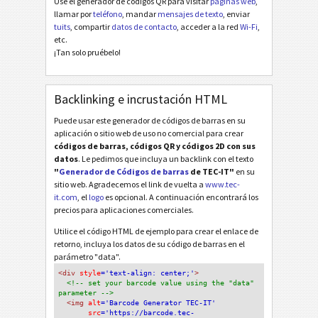
Use el generador de códigos QR para visitar
páginas web
,
llamar por
teléfono
, mandar
mensajes de texto
, enviar
tuits
, compartir
datos de contacto
, acceder a la red
Wi-Fi
,
etc.
¡Tan solo pruébelo!
Backlinking e incrustación HTML
Puede usar este generador de códigos de barras en su
aplicación o sitio web de uso no comercial para crear
códigos de barras, códigos QR y códigos 2D con sus
datos
. Le pedimos que incluya un backlink con el texto
"
Generador de Códigos de barras
de TEC-IT"
en su
sitio web. Agradecemos el link de vuelta a
www.tec-
it.com
, el
logo
es opcional. A continuación encontrará los
precios para aplicaciones comerciales.
Utilice el código HTML de ejemplo para crear el enlace de
retorno, incluya los datos de su código de barras en el
parámetro "data".
<div
 style
='text-align: center;'
>
<!-- set your barcode value using the "data" 
parameter -->
<img
 alt
='Barcode Generator TEC-IT'
src
='https://barcode.tec-