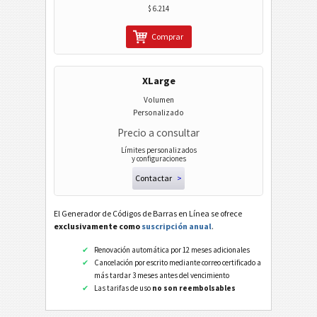
$ 6.214
Comprar
XLarge
Volumen
Personalizado
Precio a consultar
Límites personalizados
y configuraciones
Contactar
>
El Generador de Códigos de Barras en Línea se ofrece
exclusivamente como
suscripción anual
.
Renovación automática por 12 meses adicionales
Cancelación por escrito mediante correo certificado a
más tardar 3 meses antes del vencimiento
Las tarifas de uso
no son reembolsables