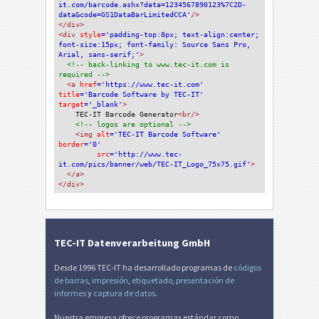
it.com/barcode.ashx?data=1234567890123%7C2D-
data&code=GS1DataBarLimitedCCA'
/>
</div>
<div 
style
='padding-top:8px; text-align:center; 
font-size:15px; font-family: Source Sans Pro, 
Arial, sans-serif;'
>
<!-- back-linking to www.tec-it.com is 
required -->
<a 
href
='https://www.tec-it.com'
title
='Barcode Software by TEC-IT'
target
='_blank'
>
TEC-IT Barcode Generator
<br/>
<!-- logos are optional -->
<img 
alt
='TEC-IT Barcode Software'
border
='0'
src
='http://www.tec-
it.com/pics/banner/web/TEC-IT_Logo_75x75.gif'
>
</a>
</div>
TEC-IT Datenverarbeitung GmbH
Desde 1996 TEC-IT ha desarrollado programas de
códigos
de barras
,
impresión
,
etiquetado
,
presentación de
informes
y
captura de datos
.
Nuestra empresa ofrece programas estándar como