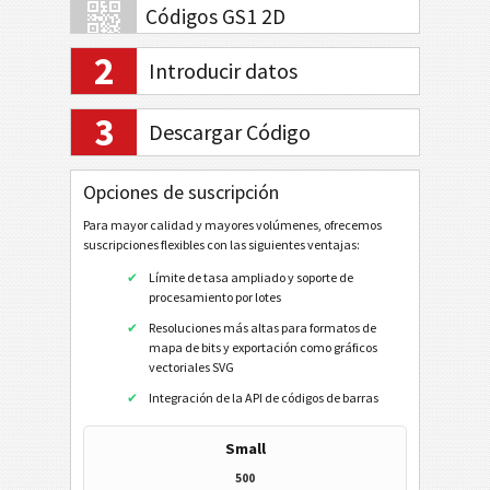
Códigos GS1 2D
2
Introducir datos
Banca electrónica / SEPA
3
Descargar Código
Mobile Tagging
Opciones de suscripción
Códigos de sanidad
Para mayor calidad y mayores volúmenes, ofrecemos
suscripciones flexibles con las siguientes ventajas:
Códigos ISBN
Límite de tasa ampliado y soporte de
procesamiento por lotes
Tarjetas de visita
Resoluciones más altas para formatos de
mapa de bits y exportación como gráficos
Eventos
vectoriales SVG
Integración de la API de códigos de barras
Código QR
Small
Data Matrix
500