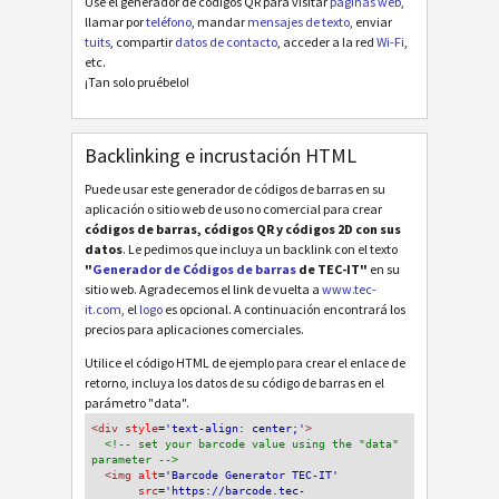
Use el generador de códigos QR para visitar
páginas web
,
llamar por
teléfono
, mandar
mensajes de texto
, enviar
tuits
, compartir
datos de contacto
, acceder a la red
Wi-Fi
,
etc.
¡Tan solo pruébelo!
Backlinking e incrustación HTML
Puede usar este generador de códigos de barras en su
aplicación o sitio web de uso no comercial para crear
códigos de barras, códigos QR y códigos 2D con sus
datos
. Le pedimos que incluya un backlink con el texto
"
Generador de Códigos de barras
de TEC-IT"
en su
sitio web. Agradecemos el link de vuelta a
www.tec-
it.com
, el
logo
es opcional. A continuación encontrará los
precios para aplicaciones comerciales.
Utilice el código HTML de ejemplo para crear el enlace de
retorno, incluya los datos de su código de barras en el
parámetro "data".
<div
 style
='text-align: center;'
>
<!-- set your barcode value using the "data" 
parameter -->
<img
 alt
='Barcode Generator TEC-IT'
src
='https://barcode.tec-