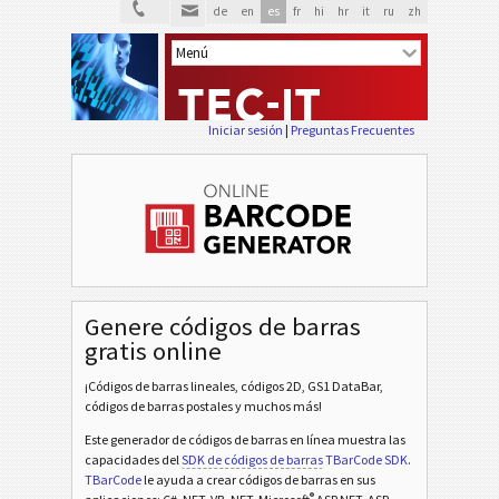
de
en
es
fr
hi
hr
it
ru
zh
Iniciar sesión
|
Preguntas Frecuentes
Genere códigos de barras
gratis online
¡Códigos de barras lineales, códigos 2D, GS1 DataBar,
códigos de barras postales y muchos más!
Este generador de códigos de barras en línea muestra las
capacidades del
SDK de códigos de barras
TBarCode SDK
.
TBarCode
le ayuda a crear códigos de barras en sus
®