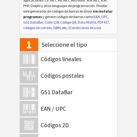
aplicaciones: C# .NET, VB .NET, Microsoft
ASP.NET, ASP,
PHP, Delphi y otros lenguajes de programación. Pruebe
este generador de códigos de barras en línea
sin instalar
programas
y genere códigos de barras como
EAN
,
UPC
,
GS1 DataBar
,
Code 128
,
Código QR
,
Data Matrix
,
PDF417
,
códigos de correos
,
ISBN
, etc. (
Condiciones de uso
).
1
Seleccione el tipo
Códigos lineales
Códigos postales
GS1 DataBar
EAN / UPC
Códigos 2D