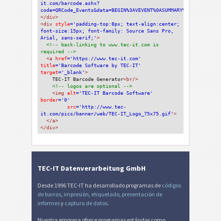
it.com/barcode.ashx?
code=QRCode_Events&data=BEGIN%3AVEVENT%0ASUMMARY%3AEvento%0AL
</div>
<div 
style
='padding-top:8px; text-align:center; 
font-size:15px; font-family: Source Sans Pro, 
Arial, sans-serif;'
>
<!-- back-linking to www.tec-it.com is 
required -->
<a 
href
='https://www.tec-it.com'
title
='Barcode Software by TEC-IT'
target
='_blank'
>
TEC-IT Barcode Generator
<br/>
<!-- logos are optional -->
<img 
alt
='TEC-IT Barcode Software'
border
='0'
src
='http://www.tec-
it.com/pics/banner/web/TEC-IT_Logo_75x75.gif'
>
</a>
</div>
TEC-IT Datenverarbeitung GmbH
Desde 1996 TEC-IT ha desarrollado programas de
códigos
de barras
,
impresión
,
etiquetado
,
presentación de
informes
y
captura de datos
.
Nuestra empresa ofrece programas estándar como