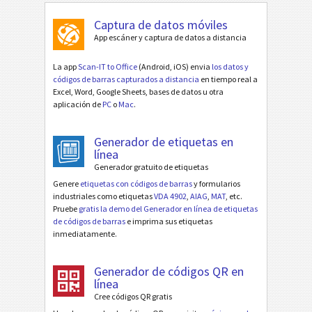
Captura de datos móviles
App escáner y captura de datos a distancia
La app
Scan-IT to Office
(Android, iOS) envia
los datos y
códigos de barras capturados a distancia
en tiempo real a
Excel, Word, Google Sheets, bases de datos u otra
aplicación de
PC
o
Mac
.
Generador de etiquetas en
línea
Generador gratuito de etiquetas
Genere
etiquetas con códigos de barras
y formularios
industriales como etiquetas
VDA 4902
,
AIAG
,
MAT
, etc.
Pruebe
gratis la demo del Generador en línea de etiquetas
de códigos de barras
e imprima sus etiquetas
inmediatamente.
Generador de códigos QR en
línea
Cree códigos QR gratis