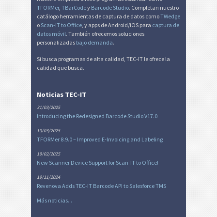
TFORMer
,
TBarCode
y
Barcode Studio
. Completan nuestro
catálogo herramientas de captura de datos como
TWedge
o
Scan-IT to Office
, y apps de Android/iOS para
captura de
datos móvil
. También ofrecemos soluciones
personalizadas
bajo demanda
.
Si busca programas de alta calidad, TEC-IT le ofrece la
calidad que busca.
Noticias TEC-IT
31/03/2025
Introducing the Redesigned Barcode Studio V17.0
10/03/2025
TFORMer 8.9.0 – Improved E-Invoicing and Labeling
19/02/2025
New Scanner Device Support for Scan-IT to Office!
19/11/2024
Revenova Adds TEC-IT Barcode API to Salesforce TMS
Más noticias...