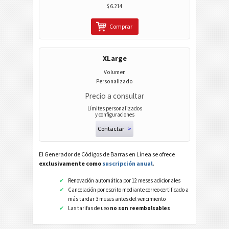
$ 6.214
Comprar
XLarge
Volumen
Personalizado
Precio a consultar
Límites personalizados
y configuraciones
Contactar
>
El Generador de Códigos de Barras en Línea se ofrece
exclusivamente como
suscripción anual
.
Renovación automática por 12 meses adicionales
Cancelación por escrito mediante correo certificado a
más tardar 3 meses antes del vencimiento
Las tarifas de uso
no son reembolsables