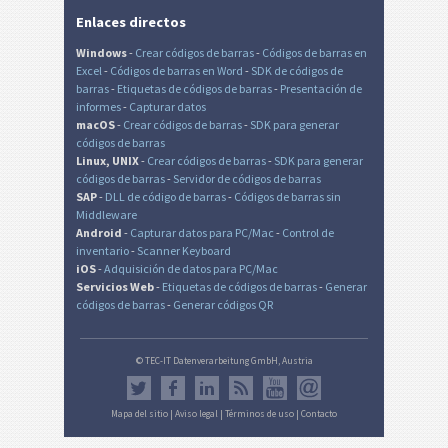
Enlaces directos
Windows
-
Crear códigos de barras
-
Códigos de barras en
Excel
-
Códigos de barras en Word
-
SDK de códigos de
barras
-
Etiquetas de códigos de barras
-
Presentación de
informes
-
Capturar datos
macOS
-
Crear códigos de barras
-
SDK para generar
códigos de barras
Linux, UNIX
-
Crear códigos de barras
-
SDK para generar
códigos de barras
-
Servidor de códigos de barras
SAP
-
DLL de código de barras
-
Códigos de barras sin
Middleware
Android
-
Capturar datos para PC/Mac
-
Control de
inventario
-
Scanner Keyboard
iOS
-
Adquisición de datos para PC/Mac
Servicios Web
-
Etiquetas de códigos de barras
-
Generar
códigos de barras
-
Generar códigos QR
© TEC-IT Datenverarbeitung GmbH, Austria
Mapa del sitio
|
Aviso legal
|
Términos de uso
|
Contacto