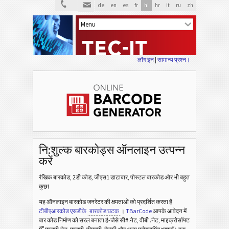
de
en
es
fr
hi
hr
it
ru
zh
लॉग इन
|
सामान्य प्रश्न।
नि:शुल्क बारकोड्स ऑनलाइन उत्पन्न
करें
रैखिक बारकोड, 2डी कोड, जीएस1 डाटाबार, पोस्टल बारकोड और भी बहुत
कुछ!
यह ऑनलाइन बारकोड जनरेटर की क्षमताओं को प्रदर्शित करता है
टीबीएआरकोड एसडीके
बारकोड घटक
।
TBarCode
आपके आवेदन में
बार कोड निर्माण को सरल बनाता है-जैसे सी#.नेट, वीबी .नेट, माइक्रोसॉफ्ट
®