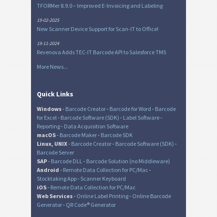
TFORMer 8.9.0 – Improved E-Invoicing and Labeling
19-02-2025
New Scanner Device Support for Scan-IT to Office!
19-11-2024
Revenova Adds TEC-IT Barcode API to Salesforce TMS
More News...
Quick Links
Windows
-
Barcode Creator
-
Barcode for Word
-
Barcode
for Excel
-
Barcode Software (SDK)
-
Label Software
-
Reporting
-
Data Acquisition Software
macOS
-
Barcode Maker
-
Barcode SDK
Linux, UNIX
-
Barcode Creator
-
Barcode Software (SDK)
-
Barcode Server
SAP
-
Barcode DLL
-
Barcode Solution (no Middleware)
Android
-
Remote Data Collection for PC/Mac
-
Stocktaking App
-
Scanner Keyboard
iOS
-
Remote Data Collection for PC/Mac
Web Services
-
Online Label Printing
-
Online Barcode
Generator
-
QR Code® Generator