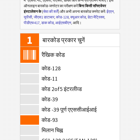
में
एएसपी.नेट, एएसपी, पीएचपी, डेल्फ़ी और अन्य प्रोग्रामिंग भाषाएँ। इस
ऑनलाइन बारकोड-जनरेटर का परीक्षण करें
बिना किसी सॉफ्टवेयर
इंस्टालेशन के
(
सेवा की शर्तें
) और अभी अपना बारकोड जनरेट करें:
ईएएन
,
यूपीसी
,
जीएस1 डाटाबार
,
कोड-128
,
क्यूआर कोड
,
डेटा मैट्रिक्स
,
पीडीएफ417
,
डाक कोड
,
आईएसबीएन
, आदि।
1
बारकोड प्रकार चुनें
रैखिक कोड
कोड-128
कोड-11
कोड 2of5 इंटरलीव्ड
कोड-39
कोड -39 पूर्ण एएससीआईआई
कोड-93
मिलान चिह्न