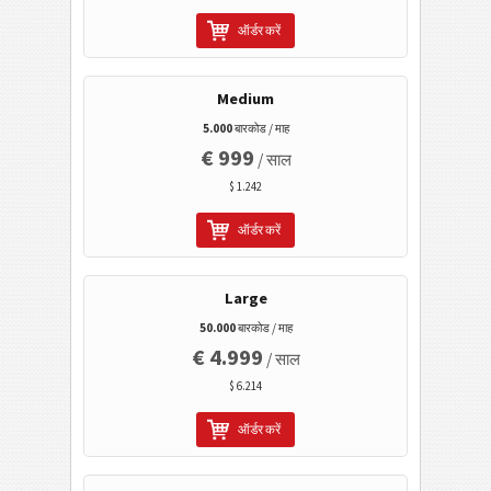
ऑर्डर करें
मोबाइल टैगिंग
Medium
स्वास्थ्य सेवा
5.000
बारकोड / माह
€ 999
/ साल
आईएसबीएन कोड
$ 1.242
ऑर्डर करें
बिजनेस कार्ड
कैलेंडर कोड
Large
50.000
बारकोड / माह
वाई-फाई बारकोड
€ 4.999
/ साल
$ 6.214
ऑर्डर करें