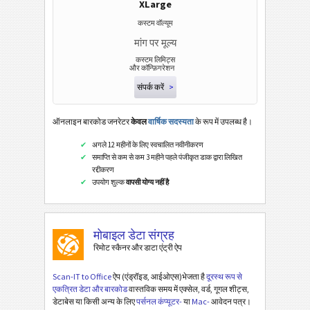
XLarge
कस्टम वॉल्यूम
मांग पर मूल्य
कस्टम लिमिट्स
और कॉन्फ़िगरेशन
संपर्क करें
>
ऑनलाइन बारकोड जनरेटर
केवल
वार्षिक सदस्यता
के रूप में उपलब्ध है।
अगले 12 महीनों के लिए स्वचालित नवीनीकरण
समाप्ति से कम से कम 3 महीने पहले पंजीकृत डाक द्वारा लिखित
रद्दीकरण
उपयोग शुल्क
वापसी योग्य नहीं है
मोबाइल डेटा संग्रह
रिमोट स्कैनर और डाटा एंट्री ऐप
Scan-IT to Office
ऐप (एंड्रॉइड, आईओएस)भेजता है
दूरस्थ रूप से
एकत्रित डेटा और बारकोड
वास्तविक समय में एक्सेल, वर्ड, गूगल शीट्स,
डेटाबेस या किसी अन्य के लिए
पर्सनल कंप्यूटर-
या
Mac-
आवेदन पत्र।