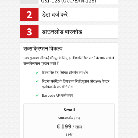
GS1-128 (UCC/EAN-128)
एमएसआई
2
डेटा दर्ज करें
फार्माकोड सिंगल ट्रैक
3
फार्माकोड टू लेन
डाउनलोड बारकोड
टेलीपेन अल्फा
सब्सक्रिप्शन विकल्प
पोस्टल कोड
उच्च गुणवत्ता और बड़े वॉल्यूम के लिए, हम निम्नलिखित लाभों के साथ लचीले
सब्सक्रिप्शन प्रदान करते हैं:
जीएस1 डाटाबार
विस्तारित रेट-लिमिट और बैच समर्थन
बिटमैप फ़ॉर्मेट के लिए उच्च रिज़ॉल्यूशन और SVG वेक्टर
ईएएन / यूपीसी
ग्राफ़िक के रूप में निर्यात
Barcode API एकीकरण
2डी बारकोड
Small
500
बारकोड / माह
जीएस1 2डी बारकोड
€ 199
/ साल
$ 247
इलेक्ट्रॉनिक बैंकिंग/एसईपीए