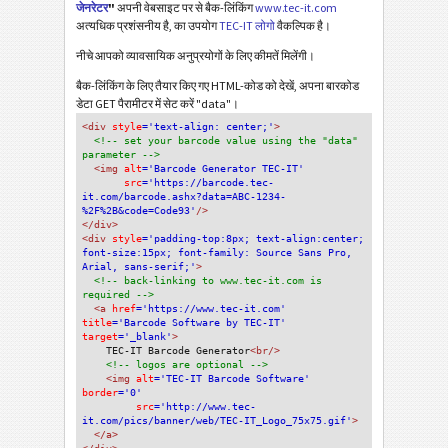
जेनरेटर
"
अपनी वेबसाइट पर से बैक-लिंकिंग
www.tec-it.com
अत्यधिक प्रशंसनीय है, का उपयोग
TEC-IT लोगो
वैकल्पिक है।
नीचे आपको व्यावसायिक अनुप्रयोगों के लिए कीमतें मिलेंगी।
बैक-लिंकिंग के लिए तैयार किए गए HTML-कोड को देखें, अपना बारकोड
डेटा GET पैरामीटर में सेट करें "data"।
<div
 style
='text-align: center;'
>
<!-- set your barcode value using the "data" 
parameter -->
<img
 alt
='Barcode Generator TEC-IT'
src
='https://barcode.tec-
it.com/barcode.ashx?data=ABC-1234-
%2F%2B&code=Code93'
/>
</div>
<div 
style
='padding-top:8px; text-align:center; 
font-size:15px; font-family: Source Sans Pro, 
Arial, sans-serif;'
>
<!-- back-linking to www.tec-it.com is 
required -->
<a 
href
='https://www.tec-it.com'
title
='Barcode Software by TEC-IT'
target
='_blank'
>
TEC-IT Barcode Generator
<br/>
<!-- logos are optional -->
<img 
alt
='TEC-IT Barcode Software'
border
='0'
src
='http://www.tec-
it.com/pics/banner/web/TEC-IT_Logo_75x75.gif'
>
</a>