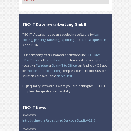
</div>
TEC-IT Datenverarbeitung GmbH
TEC-IT, Austria, has been developing software for
bar-
coding
,
printing
,
labeling
,
reporting
and
data acquisition
since 1996.
Our company offers standard software like
TFORMer
,
TBarCode
and
Barcode Studio
. Universal data acquisition
tools like
TWedge
or
Scan-IT to Office
, an Android/iOS app
for
mobile data collection
, complete our portfolio. Custom
solutions are available
on request
.
High quality software is what you are looking for — TEC-IT
supplies this quality successfully.
TEC-IT News
31-03-2025
Introducing the Redesigned Barcode Studio V17.0
10-03-2025