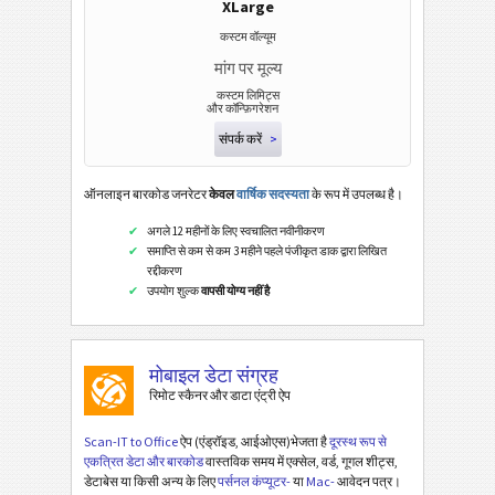
XLarge
लिंक्डइन यूजर प्रोफाइल
कस्टम वॉल्यूम
लिंक्डइन कंपनी प्रोफाइल
मांग पर मूल्य
लिंक्डइन शेयर
कस्टम लिमिट्स
और कॉन्फ़िगरेशन
गूगल प्ले निर्माता सर्च
संपर्क करें
>
गूगल प्ले पैकेज सर्च
डाटा मैट्रिक्स
ऑनलाइन बारकोड जनरेटर
केवल
वार्षिक सदस्यता
के रूप में उपलब्ध है।
एज़्टेक
अगले 12 महीनों के लिए स्वचालित नवीनीकरण
समाप्ति से कम से कम 3 महीने पहले पंजीकृत डाक द्वारा लिखित
रद्दीकरण
स्वास्थ्य सेवा
उपयोग शुल्क
वापसी योग्य नहीं है
आईएसबीएन कोड
मोबाइल डेटा संग्रह
बिजनेस कार्ड
रिमोट स्कैनर और डाटा एंट्री ऐप
Scan-IT to Office
ऐप (एंड्रॉइड, आईओएस)भेजता है
दूरस्थ रूप से
कैलेंडर कोड
एकत्रित डेटा और बारकोड
वास्तविक समय में एक्सेल, वर्ड, गूगल शीट्स,
डेटाबेस या किसी अन्य के लिए
पर्सनल कंप्यूटर-
या
Mac-
आवेदन पत्र।