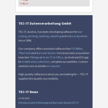
</a>
</div>
TEC-IT Datenverarbeitung GmbH
TEC-IT, Austria, has been developing software for
bar-
coding
,
printing
,
labeling
,
reporting
and
data acquisition
since 1996.
Our company offers standard software like
TFORMer
,
TBarCode
and
Barcode Studio
. Universal data acquisition
tools like
TWedge
or
Scan-IT to Office
, an Android/iOS app
for
mobile data collection
, complete our portfolio. Custom
solutions are available
on request
.
High quality software is what you are looking for — TEC-IT
supplies this quality successfully.
TEC-IT News
31-03-2025
Introducing the Redesigned Barcode Studio V17.0