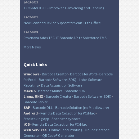
10-03-2025
TFORMer 8.9.0 – Improved E-Invoicing and Labeling
19-02-2025
New Scanner Device Support for Scan-IT to Office!
19-11-2024
Revenova Adds TEC-IT Barcode API to Salesforce TMS
More News...
Quick Links
Windows
-
Barcode Creator
-
Barcode for Word
-
Barcode
for Excel
-
Barcode Software (SDK)
-
Label Software
-
Reporting
-
Data Acquisition Software
macOS
-
Barcode Maker
-
Barcode SDK
Linux, UNIX
-
Barcode Creator
-
Barcode Software (SDK)
-
Barcode Server
SAP
-
Barcode DLL
-
Barcode Solution (no Middleware)
Android
-
Remote Data Collection for PC/Mac
-
Stocktaking App
-
Scanner Keyboard
iOS
-
Remote Data Collection for PC/Mac
Web Services
-
Online Label Printing
-
Online Barcode
Generator
-
QR Code® Generator