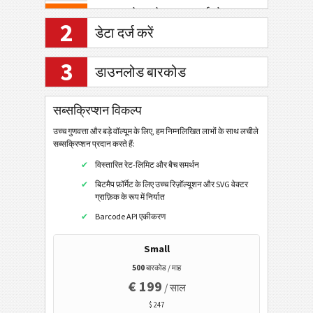
क्यूआर कोड (मोबाइल/स्मार्टफोन)
2
डेटा दर्ज करें
डेटा मैट्रिक्स
एज़्टेक कोड
3
डाउनलोड बारकोड
कोडब्लॉक एफ
मैक्सीकोड
सब्सक्रिप्शन विकल्प
माइक्रोपीडीएफ417
उच्च गुणवत्ता और बड़े वॉल्यूम के लिए, हम निम्नलिखित लाभों के साथ लचीले
सब्सक्रिप्शन प्रदान करते हैं:
पीडीएफ417
विस्तारित रेट-लिमिट और बैच समर्थन
माइक्रो क्यूआर कोड
बिटमैप फ़ॉर्मेट के लिए उच्च रिज़ॉल्यूशन और SVG वेक्टर
हैन्क्सिन
ग्राफ़िक के रूप में निर्यात
Barcode API एकीकरण
डॉट कोड
रॉयल मेल मेलमार्क 2डी
Small
एनटीआईएन कोड
500
बारकोड / माह
€ 199
/ साल
पीपीएन कोड
$ 247