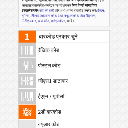
में
एएसपी.नेट, एएसपी, पीएचपी, डेल्फ़ी और अन्य प्रोग्रामिंग भाषाएँ। इस
ऑनलाइन बारकोड-जनरेटर का परीक्षण करें
बिना किसी सॉफ्टवेयर
इंस्टालेशन के
(
सेवा की शर्तें
) और अभी अपना बारकोड जनरेट करें:
ईएएन
,
यूपीसी
,
जीएस1 डाटाबार
,
कोड-128
,
क्यूआर कोड
,
डेटा मैट्रिक्स
,
पीडीएफ417
,
डाक कोड
,
आईएसबीएन
, आदि।
1
बारकोड प्रकार चुनें
रैखिक कोड
पोस्टल कोड
जीएस1 डाटाबार
ईएएन / यूपीसी
2डी बारकोड
क्यूआर कोड