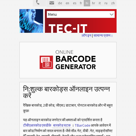
de
en
es
fr
hi
hr
it
ru
zh
लॉग इन
|
सामान्य प्रश्न।
नि:शुल्क बारकोड्स ऑनलाइन उत्पन्न
करें
रैखिक बारकोड, 2डी कोड, जीएस1 डाटाबार, पोस्टल बारकोड और भी बहुत
कुछ!
यह ऑनलाइन बारकोड जनरेटर की क्षमताओं को प्रदर्शित करता है
टीबीएआरकोड एसडीके
बारकोड घटक
।
TBarCode
आपके आवेदन में
बार कोड निर्माण को सरल बनाता है-जैसे सी#.नेट, वीबी .नेट, माइक्रोसॉफ्ट
®