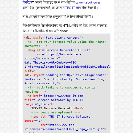
जेनरेटर
"
अपनी वेबसाइट पर से बैक-लिंकिंग
www.tec-it.com
अत्यधिक प्रशंसनीय है, का उपयोग
TEC-IT लोगो
वैकल्पिक है।
नीचे आपको व्यावसायिक अनुप्रयोगों के लिए कीमतें मिलेंगी।
बैक-लिंकिंग के लिए तैयार किए गए HTML-कोड को देखें, अपना बारकोड
डेटा GET पैरामीटर में सेट करें "data"।
<div
 style
='text-align: center;'
>
<!-- set your barcode value using the "data" 
parameter -->
<img
 alt
='Barcode Generator TEC-IT'
src
='https://barcode.tec-
it.com/barcode.ashx?
data=This+is+a+QR+Code+by+TEC-
IT+for+mobile+applications&code=MobileQRCode&eclevel=L'
/>
</div>
<div 
style
='padding-top:8px; text-align:center; 
font-size:15px; font-family: Source Sans Pro, 
Arial, sans-serif;'
>
<!-- back-linking to www.tec-it.com is 
required -->
<a 
href
='https://www.tec-it.com'
title
='Barcode Software by TEC-IT'
target
='_blank'
>
TEC-IT Barcode Generator
<br/>
<!-- logos are optional -->
<img 
alt
='TEC-IT Barcode Software'
border
='0'
src
='http://www.tec-
it.com/pics/banner/web/TEC-IT_Logo_75x75.gif'
>