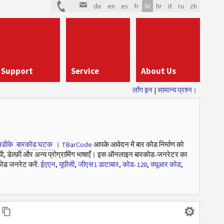
de
en
es
fr
hi
hr
it
ru
zh
Support
Service
About Us
लॉग इन
|
सामान्य प्रश्न।
डीके
बारकोड घटक
।
TBarCode
आपके आवेदन में बार कोड निर्माण को
ी, डेल्फ़ी और अन्य प्रोग्रामिंग भाषाएँ। इस ऑनलाइन बारकोड-जनरेटर का
ोड जनरेट करें:
ईएएन
,
यूपीसी
,
जीएस1 डाटाबार
,
कोड-128
,
क्यूआर कोड
,