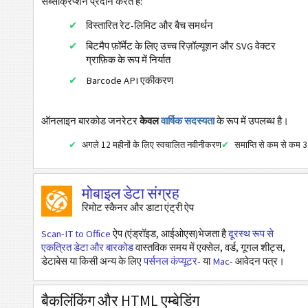
सब्सक्रिप्शन प्रदान करते हैं:
जीएस1 डाटाबार लिमिटेड समग्र
विस्तारित रेट-लिमिट और बैच समर्थन
जीएस1 डाटाबार विस्तारित समग्र
बिटमैप फ़ॉर्मेट के लिए उच्च रिज़ॉल्यूशन और SVG वेक्टर
जीएस1 डाटाबार विस्तारित स्टैक्ड समग्र
ग्राफ़िक के रूप में निर्यात
Barcode API एकीकरण
ईएएन / यूपीसी
2डी बारकोड
ऑनलाइन बारकोड जनरेटर
केवल
वार्षिक सदस्यता
के रूप में उपलब्ध है।
अगले 12 महीनों के लिए स्वचालित नवीनीकरण
समाप्ति से कम से कम 3 
जीएस1 2डी बारकोड
मोबाइल डेटा संग्रह
इलेक्ट्रॉनिक बैंकिंग/एसईपीए
रिमोट स्कैनर और डाटा एंट्री ऐप
मोबाइल टैगिंग
Scan-IT to Office
ऐप (एंड्रॉइड, आईओएस)भेजता है
दूरस्थ रूप से
एकत्रित डेटा और बारकोड
वास्तविक समय में एक्सेल, वर्ड, गूगल शीट्स,
डेटाबेस या किसी अन्य के लिए
पर्सनल कंप्यूटर-
या
Mac-
आवेदन पत्र।
स्वास्थ्य सेवा
बैकलिंकिंग और HTML एम्बेडिंग
आईएसबीएन कोड