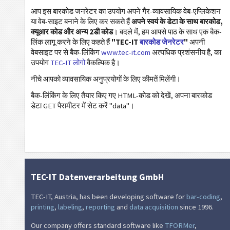
आप इस बारकोड जनरेटर का उपयोग अपने गैर-व्यावसायिक वेब-एप्लिकेशन
या वेब-साइट बनाने के लिए कर सकते हैं
अपने स्वयं के डेटा के साथ बारकोड,
बिजनेस कार्ड
क्यूआर कोड और अन्य 2डी कोड
। बदले में, हम आपसे पाठ के साथ एक बैक-
लिंक लागू करने के लिए कहते हैं
"TEC-IT
बारकोड जेनरेटर
"
अपनी
कैलेंडर कोड
वेबसाइट पर से बैक-लिंकिंग
www.tec-it.com
अत्यधिक प्रशंसनीय है, का
उपयोग
TEC-IT लोगो
वैकल्पिक है।
नीचे आपको व्यावसायिक अनुप्रयोगों के लिए कीमतें मिलेंगी।
वाई-फाई बारकोड
बैक-लिंकिंग के लिए तैयार किए गए HTML-कोड को देखें, अपना बारकोड
डेटा GET पैरामीटर में सेट करें "data"।
TEC-IT Datenverarbeitung GmbH
TEC-IT, Austria, has been developing software for
bar-coding
,
printing
,
labeling
,
reporting
and
data acquisition
since 1996.
Our company offers standard software like
TFORMer
,