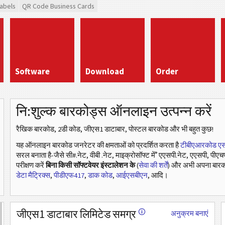
abels
QR Code Business Cards
Software
Download
Order
नि:शुल्क बारकोड्स ऑनलाइन उत्पन्न करें
रैखिक बारकोड, 2डी कोड, जीएस1 डाटाबार, पोस्टल बारकोड और भी बहुत कुछ!
यह ऑनलाइन बारकोड जनरेटर की क्षमताओं को प्रदर्शित करता है
टीबीएआरकोड एस
®
सरल बनाता है-जैसे सी#.नेट, वीबी .नेट, माइक्रोसॉफ्ट में
एएसपी.नेट, एएसपी, पीएचप
परीक्षण करें
बिना किसी सॉफ्टवेयर इंस्टालेशन के
(
सेवा की शर्तें
) और अभी अपना बारक
डेटा मैट्रिक्स
,
पीडीएफ417
,
डाक कोड
,
आईएसबीएन
, आदि।
जीएस1 डाटाबार लिमिटेड समग्र
🛈
अनुक्रम बनाएं