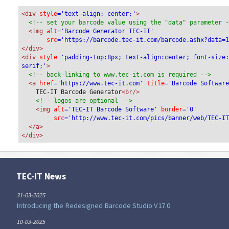
<div
 style
='text-align: center;'
>
<!-- set your barcode value using the "data" parameter 
<img
 alt
='Barcode Generator TEC-IT'
src
='https://barcode.tec-it.com/barcode.ashx?data=
</div>
<div 
style
='padding-top:8px; text-align:center; font-size
serif;'
>
<!-- back-linking to www.tec-it.com is required -->
<a 
href
='https://www.tec-it.com'
 title
='Barcode Softwar
TEC-IT Barcode Generator
<br/>
<!-- logos are optional -->
<img 
alt
='TEC-IT Barcode Software'
 border
='0'
src
='http://www.tec-it.com/pics/banner/web/TEC-I
</a>
</div>
TEC-IT News
31-03-2025
Introducing the Redesigned Barcode Studio V17.0
10-03-2025