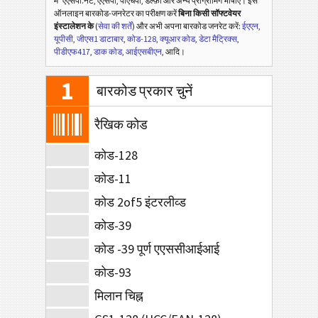
में
एएसपी.नेट, एएसपी, पीएचपी, डेल्फ़ी और अन्य प्रोग्रामिंग भाषाएँ। इस
ऑनलाइन बारकोड-जनरेटर का परीक्षण करें
बिना किसी सॉफ्टवेयर
इंस्टालेशन के
(
सेवा की शर्तें
) और अभी अपना बारकोड जनरेट करें:
ईएएन
,
यूपीसी
,
जीएस1 डाटाबार
,
कोड-128
,
क्यूआर कोड
,
डेटा मैट्रिक्स
,
पीडीएफ417
,
डाक कोड
,
आईएसबीएन
, आदि।
1
बारकोड प्रकार चुनें
रैखिक कोड
कोड-128
कोड-11
कोड 2of5 इंटरलीव्ड
कोड-39
कोड -39 पूर्ण एएससीआईआई
कोड-93
मिलान चिह्न