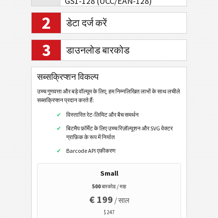
GS1-128 (UCC/EAN-128)
एमएसआई
2
डेटा दर्ज करें
फार्माकोड सिंगल ट्रैक
3
फार्माकोड टू लेन
डाउनलोड बारकोड
टेलीपेन अल्फा
सब्सक्रिप्शन विकल्प
पोस्टल कोड
उच्च गुणवत्ता और बड़े वॉल्यूम के लिए, हम निम्नलिखित लाभों के साथ लचीले
सब्सक्रिप्शन प्रदान करते हैं:
जीएस1 डाटाबार
विस्तारित रेट-लिमिट और बैच समर्थन
बिटमैप फ़ॉर्मेट के लिए उच्च रिज़ॉल्यूशन और SVG वेक्टर
ईएएन / यूपीसी
ग्राफ़िक के रूप में निर्यात
Barcode API एकीकरण
2डी बारकोड
Small
500
बारकोड / माह
जीएस1 2डी बारकोड
€ 199
/ साल
$ 247
इलेक्ट्रॉनिक बैंकिंग/एसईपीए