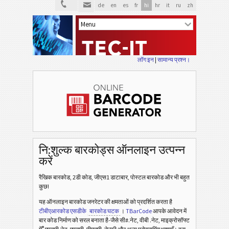
de
en
es
fr
hi
hr
it
ru
zh
लॉग इन
|
सामान्य प्रश्न।
नि:शुल्क बारकोड्स ऑनलाइन उत्पन्न
करें
रैखिक बारकोड, 2डी कोड, जीएस1 डाटाबार, पोस्टल बारकोड और भी बहुत
कुछ!
यह ऑनलाइन बारकोड जनरेटर की क्षमताओं को प्रदर्शित करता है
टीबीएआरकोड एसडीके
बारकोड घटक
।
TBarCode
आपके आवेदन में
बार कोड निर्माण को सरल बनाता है-जैसे सी#.नेट, वीबी .नेट, माइक्रोसॉफ्ट
®