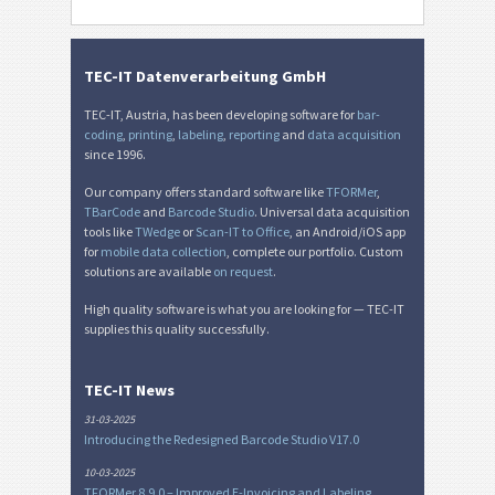
TEC-IT Datenverarbeitung GmbH
TEC-IT, Austria, has been developing software for
bar-
coding
,
printing
,
labeling
,
reporting
and
data acquisition
since 1996.
Our company offers standard software like
TFORMer
,
TBarCode
and
Barcode Studio
. Universal data acquisition
tools like
TWedge
or
Scan-IT to Office
, an Android/iOS app
for
mobile data collection
, complete our portfolio. Custom
solutions are available
on request
.
High quality software is what you are looking for — TEC-IT
supplies this quality successfully.
TEC-IT News
31-03-2025
Introducing the Redesigned Barcode Studio V17.0
10-03-2025
TFORMer 8.9.0 – Improved E-Invoicing and Labeling