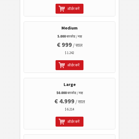
ऑर्डर करें
मोबाइल टैगिंग
Medium
स्वास्थ्य सेवा
5.000
बारकोड / माह
€ 999
/ साल
आईएसबीएन कोड
$ 1.242
ऑर्डर करें
बिजनेस कार्ड
कैलेंडर कोड
Large
50.000
बारकोड / माह
वाई-फाई बारकोड
€ 4.999
/ साल
$ 6.214
ऑर्डर करें