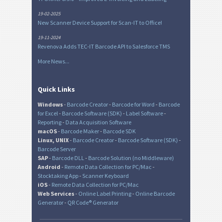
19-02-2025
New Scanner Device Support for Scan-IT to Office!
19-11-2024
Revenova Adds TEC-IT Barcode API to Salesforce TMS
More News...
Quick Links
Windows
-
Barcode Creator
-
Barcode for Word
-
Barcode
for Excel
-
Barcode Software (SDK)
-
Label Software
-
Reporting
-
Data Acquisition Software
macOS
-
Barcode Maker
-
Barcode SDK
Linux, UNIX
-
Barcode Creator
-
Barcode Software (SDK)
-
Barcode Server
SAP
-
Barcode DLL
-
Barcode Solution (no Middleware)
Android
-
Remote Data Collection for PC/Mac
-
Stocktaking App
-
Scanner Keyboard
iOS
-
Remote Data Collection for PC/Mac
Web Services
-
Online Label Printing
-
Online Barcode
Generator
-
QR Code® Generator