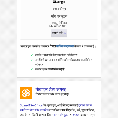
XLarge
कस्टम वॉल्यूम
मांग पर मूल्य
कस्टम लिमिट्स
और कॉन्फ़िगरेशन
संपर्क करें
>
ऑनलाइन बारकोड जनरेटर
केवल
वार्षिक सदस्यता
के रूप में उपलब्ध है।
अगले 12 महीनों के लिए स्वचालित नवीनीकरण
समाप्ति से कम से कम 3 महीने पहले पंजीकृत डाक द्वारा लिखित
रद्दीकरण
उपयोग शुल्क
वापसी योग्य नहीं है
मोबाइल डेटा संग्रह
रिमोट स्कैनर और डाटा एंट्री ऐप
Scan-IT to Office
ऐप (एंड्रॉइड, आईओएस)भेजता है
दूरस्थ रूप से
एकत्रित डेटा और बारकोड
वास्तविक समय में एक्सेल, वर्ड, गूगल शीट्स,
डेटाबेस या किसी अन्य के लिए
पर्सनल कंप्यूटर-
या
Mac-
आवेदन पत्र।