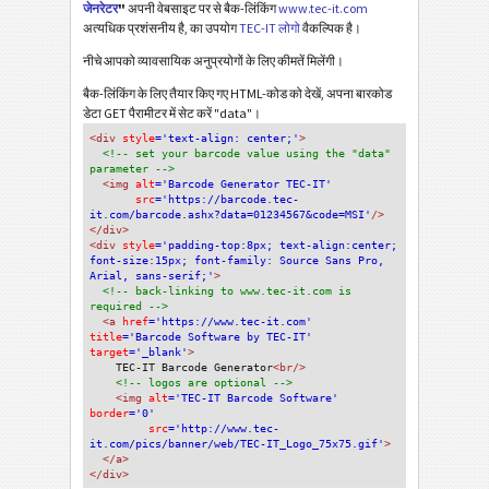
जेनरेटर
"
अपनी वेबसाइट पर से बैक-लिंकिंग
www.tec-it.com
अत्यधिक प्रशंसनीय है, का उपयोग
TEC-IT लोगो
वैकल्पिक है।
नीचे आपको व्यावसायिक अनुप्रयोगों के लिए कीमतें मिलेंगी।
बैक-लिंकिंग के लिए तैयार किए गए HTML-कोड को देखें, अपना बारकोड
डेटा GET पैरामीटर में सेट करें "data"।
<div
 style
='text-align: center;'
>
<!-- set your barcode value using the "data" 
parameter -->
<img
 alt
='Barcode Generator TEC-IT'
src
='https://barcode.tec-
it.com/barcode.ashx?data=01234567&code=MSI'
/>
</div>
<div 
style
='padding-top:8px; text-align:center; 
font-size:15px; font-family: Source Sans Pro, 
Arial, sans-serif;'
>
<!-- back-linking to www.tec-it.com is 
required -->
<a 
href
='https://www.tec-it.com'
title
='Barcode Software by TEC-IT'
target
='_blank'
>
TEC-IT Barcode Generator
<br/>
<!-- logos are optional -->
<img 
alt
='TEC-IT Barcode Software'
border
='0'
src
='http://www.tec-
it.com/pics/banner/web/TEC-IT_Logo_75x75.gif'
>
</a>
</div>