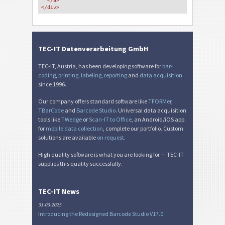
</a>
</div>
TEC-IT Datenverarbeitung GmbH
TEC-IT, Austria, has been developing software for
bar-
coding
,
printing
,
labeling
,
reporting
and
data acquisition
since 1996.
Our company offers standard software like
TFORMer
,
TBarCode
and
Barcode Studio
. Universal data acquisition
tools like
TWedge
or
Scan-IT to Office
, an Android/iOS app
for
mobile data collection
, complete our portfolio. Custom
solutions are available
on request
.
High quality software is what you are looking for — TEC-IT
supplies this quality successfully.
TEC-IT News
31-03-2025
Introducing the Redesigned Barcode Studio V17.0