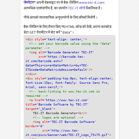
जेनरेटर
"
अपनी वेबसाइट पर से बैक-लिंकिंग
www.tec-it.com
अत्यधिक प्रशंसनीय है, का उपयोग
TEC-IT लोगो
वैकल्पिक है।
नीचे आपको व्यावसायिक अनुप्रयोगों के लिए कीमतें मिलेंगी।
बैक-लिंकिंग के लिए तैयार किए गए HTML-कोड को देखें, अपना बारकोड
डेटा GET पैरामीटर में सेट करें "data"।
<div
 style
='text-align: center;'
>
<!-- set your barcode value using the "data" 
parameter -->
<img
 alt
='Barcode Generator TEC-IT'
src
='https://barcode.tec-
it.com/barcode.ashx?
data=This+is+a+Data+Matrix+by+TEC-
IT&code=DataMatrix&dmsize=Default'
/>
</div>
<div 
style
='padding-top:8px; text-align:center; 
font-size:15px; font-family: Source Sans Pro, 
Arial, sans-serif;'
>
<!-- back-linking to www.tec-it.com is 
required -->
<a 
href
='https://www.tec-it.com'
title
='Barcode Software by TEC-IT'
target
='_blank'
>
TEC-IT Barcode Generator
<br/>
<!-- logos are optional -->
<img 
alt
='TEC-IT Barcode Software'
border
='0'
src
='http://www.tec-
it.com/pics/banner/web/TEC-IT_Logo_75x75.gif'
>