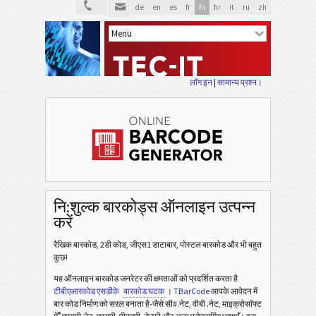
de
en
es
fr
hi
hr
it
ru
zh
लॉग इन
|
सामान्य प्रश्न।
नि:शुल्क बारकोड्स ऑनलाइन उत्पन्न
करें
रैखिक बारकोड, 2डी कोड, जीएस1 डाटाबार, पोस्टल बारकोड और भी बहुत
कुछ!
यह ऑनलाइन बारकोड जनरेटर की क्षमताओं को प्रदर्शित करता है
टीबीएआरकोड एसडीके
बारकोड घटक
।
TBarCode
आपके आवेदन में
बार कोड निर्माण को सरल बनाता है-जैसे सी#.नेट, वीबी .नेट, माइक्रोसॉफ्ट
®