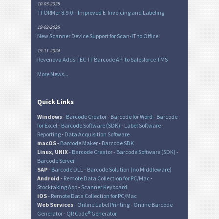
10-03-2025
TFORMer 8.9.0 – Improved E-Invoicing and Labeling
19-02-2025
New Scanner Device Support for Scan-IT to Office!
19-11-2024
Revenova Adds TEC-IT Barcode API to Salesforce TMS
More News...
Quick Links
Windows
-
Barcode Creator
-
Barcode for Word
-
Barcode
for Excel
-
Barcode Software (SDK)
-
Label Software
-
Reporting
-
Data Acquisition Software
macOS
-
Barcode Maker
-
Barcode SDK
Linux, UNIX
-
Barcode Creator
-
Barcode Software (SDK)
-
Barcode Server
SAP
-
Barcode DLL
-
Barcode Solution (no Middleware)
Android
-
Remote Data Collection for PC/Mac
-
Stocktaking App
-
Scanner Keyboard
iOS
-
Remote Data Collection for PC/Mac
Web Services
-
Online Label Printing
-
Online Barcode
Generator
-
QR Code® Generator