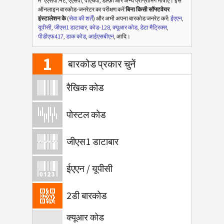
में
एएसपी.नेट, एएसपी, पीएचपी, डेल्फ़ी और अन्य प्रोग्रामिंग भाषाएँ। इस
ऑनलाइन बारकोड-जनरेटर का परीक्षण करें
बिना किसी सॉफ्टवेयर
इंस्टालेशन के
(
सेवा की शर्तें
) और अभी अपना बारकोड जनरेट करें:
ईएएन
,
यूपीसी
,
जीएस1 डाटाबार
,
कोड-128
,
क्यूआर कोड
,
डेटा मैट्रिक्स
,
पीडीएफ417
,
डाक कोड
,
आईएसबीएन
, आदि।
1
बारकोड प्रकार चुनें
रैखिक कोड
पोस्टल कोड
जीएस1 डाटाबार
ईएएन / यूपीसी
2डी बारकोड
क्यूआर कोड