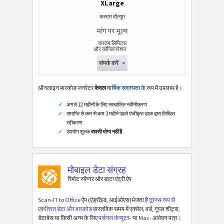
XLarge
कस्टम वॉल्यूम
मांग पर मूल्य
कस्टम लिमिट्स
और कॉन्फ़िगरेशन
संपर्क करें
>
ऑनलाइन बारकोड जनरेटर
केवल
वार्षिक सदस्यता
के रूप में उपलब्ध है।
अगले 12 महीनों के लिए स्वचालित नवीनीकरण
समाप्ति से कम से कम 3 महीने पहले पंजीकृत डाक द्वारा लिखित
रद्दीकरण
उपयोग शुल्क
वापसी योग्य नहीं है
मोबाइल डेटा संग्रह
रिमोट स्कैनर और डाटा एंट्री ऐप
Scan-IT to Office
ऐप (एंड्रॉइड, आईओएस)भेजता है
दूरस्थ रूप से
एकत्रित डेटा और बारकोड
वास्तविक समय में एक्सेल, वर्ड, गूगल शीट्स,
डेटाबेस या किसी अन्य के लिए
पर्सनल कंप्यूटर-
या
Mac-
आवेदन पत्र।