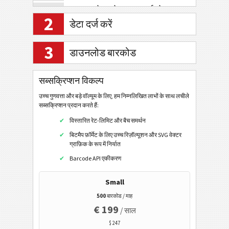
क्यूआर कोड (मोबाइल/स्मार्टफोन)
2
डेटा दर्ज करें
डेटा मैट्रिक्स
एज़्टेक कोड
3
डाउनलोड बारकोड
कोडब्लॉक एफ
मैक्सीकोड
सब्सक्रिप्शन विकल्प
माइक्रोपीडीएफ417
उच्च गुणवत्ता और बड़े वॉल्यूम के लिए, हम निम्नलिखित लाभों के साथ लचीले
सब्सक्रिप्शन प्रदान करते हैं:
पीडीएफ417
विस्तारित रेट-लिमिट और बैच समर्थन
माइक्रो क्यूआर कोड
बिटमैप फ़ॉर्मेट के लिए उच्च रिज़ॉल्यूशन और SVG वेक्टर
हैन्क्सिन
ग्राफ़िक के रूप में निर्यात
Barcode API एकीकरण
डॉट कोड
रॉयल मेल मेलमार्क 2डी
Small
एनटीआईएन कोड
500
बारकोड / माह
€ 199
/ साल
पीपीएन कोड
$ 247