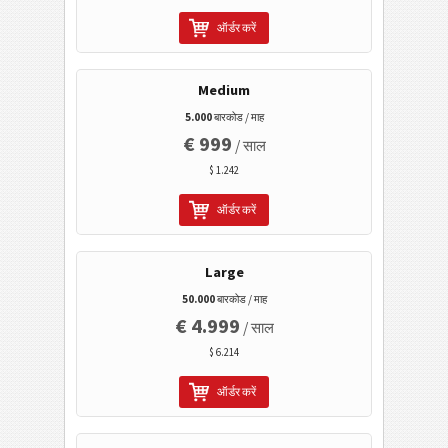
जीएस1 2डी बारकोड
ऑर्डर करें
इलेक्ट्रॉनिक बैंकिंग/एसईपीए
Medium
मोबाइल टैगिंग
5.000
बारकोड / माह
€ 999
/ साल
स्वास्थ्य सेवा
$ 1.242
ऑर्डर करें
आईएसबीएन कोड
Large
बिजनेस कार्ड
50.000
बारकोड / माह
€ 4.999
/ साल
कैलेंडर कोड
$ 6.214
वाई-फाई बारकोड
ऑर्डर करें