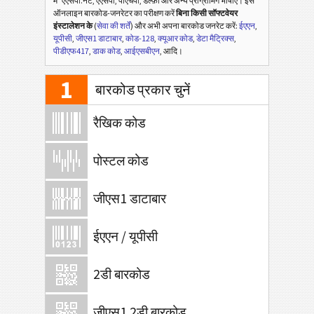
में
एएसपी.नेट, एएसपी, पीएचपी, डेल्फ़ी और अन्य प्रोग्रामिंग भाषाएँ। इस
ऑनलाइन बारकोड-जनरेटर का परीक्षण करें
बिना किसी सॉफ्टवेयर
इंस्टालेशन के
(
सेवा की शर्तें
) और अभी अपना बारकोड जनरेट करें:
ईएएन
,
यूपीसी
,
जीएस1 डाटाबार
,
कोड-128
,
क्यूआर कोड
,
डेटा मैट्रिक्स
,
पीडीएफ417
,
डाक कोड
,
आईएसबीएन
, आदि।
1
बारकोड प्रकार चुनें
रैखिक कोड
पोस्टल कोड
जीएस1 डाटाबार
ईएएन / यूपीसी
2डी बारकोड
जीएस1 2डी बारकोड