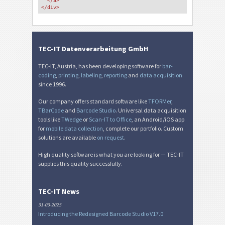
</a>
</div>
TEC-IT Datenverarbeitung GmbH
TEC-IT, Austria, has been developing software for
bar-
coding
,
printing
,
labeling
,
reporting
and
data acquisition
since 1996.
Our company offers standard software like
TFORMer
,
TBarCode
and
Barcode Studio
. Universal data acquisition
tools like
TWedge
or
Scan-IT to Office
, an Android/iOS app
for
mobile data collection
, complete our portfolio. Custom
solutions are available
on request
.
High quality software is what you are looking for — TEC-IT
supplies this quality successfully.
TEC-IT News
31-03-2025
Introducing the Redesigned Barcode Studio V17.0