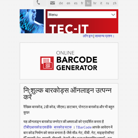
de
en
es
fr
hi
hr
it
ru
zh
लॉग इन
|
सामान्य प्रश्न।
नि:शुल्क बारकोड्स ऑनलाइन उत्पन्न
करें
रैखिक बारकोड, 2डी कोड, जीएस1 डाटाबार, पोस्टल बारकोड और भी बहुत
कुछ!
यह ऑनलाइन बारकोड जनरेटर की क्षमताओं को प्रदर्शित करता है
टीबीएआरकोड एसडीके
बारकोड घटक
।
TBarCode
आपके आवेदन में
बार कोड निर्माण को सरल बनाता है-जैसे सी#.नेट, वीबी .नेट, माइक्रोसॉफ्ट
®