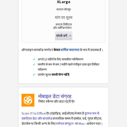
XLarge
कस्टम वॉल्यूम
मांग पर मूल्य
कस्टम लिमिट्स
और कॉन्फ़िगरेशन
संपर्क करें
>
ऑनलाइन बारकोड जनरेटर
केवल
वार्षिक सदस्यता
के रूप में उपलब्ध है।
अगले 12 महीनों के लिए स्वचालित नवीनीकरण
समाप्ति से कम से कम 3 महीने पहले पंजीकृत डाक द्वारा लिखित
रद्दीकरण
उपयोग शुल्क
वापसी योग्य नहीं है
मोबाइल डेटा संग्रह
रिमोट स्कैनर और डाटा एंट्री ऐप
Scan-IT to Office
ऐप (एंड्रॉइड, आईओएस)भेजता है
दूरस्थ रूप से
एकत्रित डेटा और बारकोड
वास्तविक समय में एक्सेल, वर्ड, गूगल शीट्स,
डेटाबेस या किसी अन्य के लिए
पर्सनल कंप्यूटर-
या
Mac-
आवेदन पत्र।