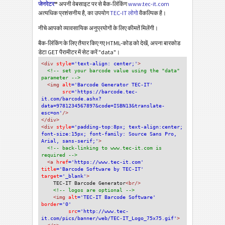
जेनरेटर
"
अपनी वेबसाइट पर से बैक-लिंकिंग
www.tec-it.com
अत्यधिक प्रशंसनीय है, का उपयोग
TEC-IT लोगो
वैकल्पिक है।
नीचे आपको व्यावसायिक अनुप्रयोगों के लिए कीमतें मिलेंगी।
बैक-लिंकिंग के लिए तैयार किए गए HTML-कोड को देखें, अपना बारकोड
डेटा GET पैरामीटर में सेट करें "data"।
<div
 style
='text-align: center;'
>
<!-- set your barcode value using the "data" 
parameter -->
<img
 alt
='Barcode Generator TEC-IT'
src
='https://barcode.tec-
it.com/barcode.ashx?
data=9781234567897&code=ISBN13&translate-
esc=on'
/>
</div>
<div 
style
='padding-top:8px; text-align:center; 
font-size:15px; font-family: Source Sans Pro, 
Arial, sans-serif;'
>
<!-- back-linking to www.tec-it.com is 
required -->
<a 
href
='https://www.tec-it.com'
title
='Barcode Software by TEC-IT'
target
='_blank'
>
TEC-IT Barcode Generator
<br/>
<!-- logos are optional -->
<img 
alt
='TEC-IT Barcode Software'
border
='0'
src
='http://www.tec-
it.com/pics/banner/web/TEC-IT_Logo_75x75.gif'
>