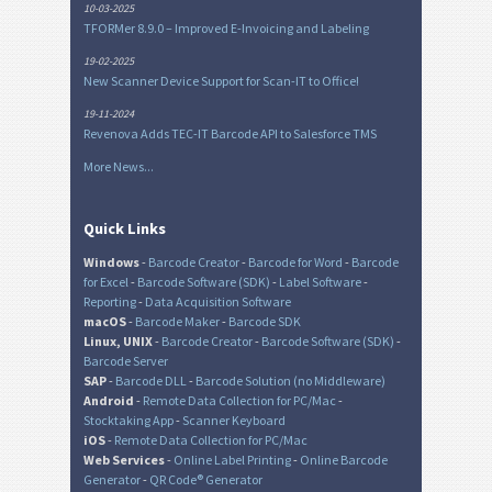
10-03-2025
TFORMer 8.9.0 – Improved E-Invoicing and Labeling
19-02-2025
New Scanner Device Support for Scan-IT to Office!
19-11-2024
Revenova Adds TEC-IT Barcode API to Salesforce TMS
More News...
Quick Links
Windows
-
Barcode Creator
-
Barcode for Word
-
Barcode
for Excel
-
Barcode Software (SDK)
-
Label Software
-
Reporting
-
Data Acquisition Software
macOS
-
Barcode Maker
-
Barcode SDK
Linux, UNIX
-
Barcode Creator
-
Barcode Software (SDK)
-
Barcode Server
SAP
-
Barcode DLL
-
Barcode Solution (no Middleware)
Android
-
Remote Data Collection for PC/Mac
-
Stocktaking App
-
Scanner Keyboard
iOS
-
Remote Data Collection for PC/Mac
Web Services
-
Online Label Printing
-
Online Barcode
Generator
-
QR Code® Generator