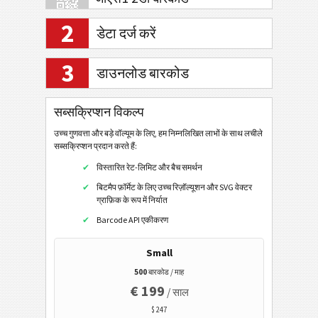
2
डेटा दर्ज करें
इलेक्ट्रॉनिक बैंकिंग/एसईपीए
3
डाउनलोड बारकोड
मोबाइल टैगिंग
सब्सक्रिप्शन विकल्प
स्वास्थ्य सेवा
उच्च गुणवत्ता और बड़े वॉल्यूम के लिए, हम निम्नलिखित लाभों के साथ लचीले
सब्सक्रिप्शन प्रदान करते हैं:
आईएसबीएन कोड
विस्तारित रेट-लिमिट और बैच समर्थन
आईएसबीएन 13
बिटमैप फ़ॉर्मेट के लिए उच्च रिज़ॉल्यूशन और SVG वेक्टर
ग्राफ़िक के रूप में निर्यात
आईएसबीएन 13 + 5 वर्ण
Barcode API एकीकरण
आईएसएमएन
आईएसएसएन
Small
500
बारकोड / माह
आईएसएसएन + 2 अंक
€ 199
/ साल
बिजनेस कार्ड
$ 247