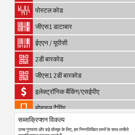
पोस्टल कोड
जीएस1 डाटाबार
ईएएन / यूपीसी
2डी बारकोड
जीएस1 2डी बारकोड
इलेक्ट्रॉनिक बैंकिंग/एसईपीए
मोबाइल टैगिंग
सब्सक्रिप्शन विकल्प
क्यूआर कोड
उच्च गुणवत्ता और बड़े वॉल्यूम के लिए, हम निम्नलिखित लाभों के साथ लचीले
डाटा मैट्रिक्स