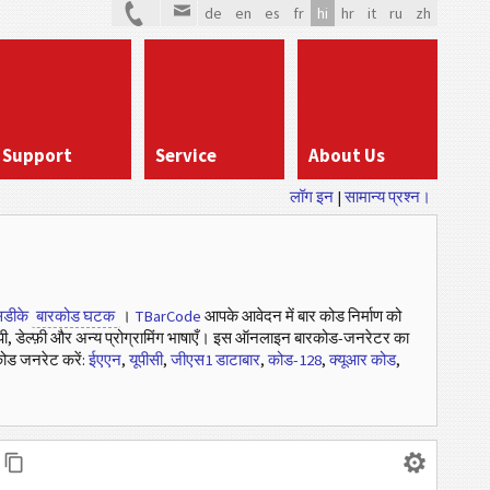
de
en
es
fr
hi
hr
it
ru
zh
Support
Service
About Us
लॉग इन
|
सामान्य प्रश्न।
डीके
बारकोड घटक
।
TBarCode
आपके आवेदन में बार कोड निर्माण को
ी, डेल्फ़ी और अन्य प्रोग्रामिंग भाषाएँ। इस ऑनलाइन बारकोड-जनरेटर का
ोड जनरेट करें:
ईएएन
,
यूपीसी
,
जीएस1 डाटाबार
,
कोड-128
,
क्यूआर कोड
,