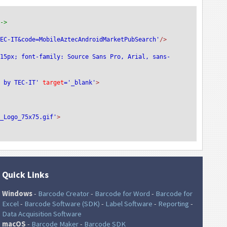
-->
TEC-IT&code=MobileAztecAndroidMarketPubSearch'
/>
:15px; font-family: Source Sans Pro, Arial, sans-
e by TEC-IT'
 target
='_blank'
>
T_Logo_75x75.gif'
>
Quick Links
Windows
-
Barcode Creator
-
Barcode for Word
-
Barcode for
Excel
-
Barcode Software (SDK)
-
Label Software
-
Reporting
-
Data Acquisition Software
macOS
-
Barcode Maker
-
Barcode SDK