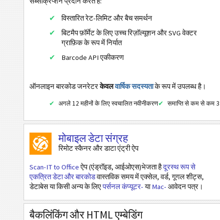
सब्सक्रिप्शन प्रदान करते हैं:
एज़्टेक
विस्तारित रेट-लिमिट और बैच समर्थन
यूआरएल
बिटमैप फ़ॉर्मेट के लिए उच्च रिज़ॉल्यूशन और SVG वेक्टर
फोन नंबर पर कॉल करें
ग्राफ़िक के रूप में निर्यात
Barcode API एकीकरण
एसएमएस भेजें
ट्विटर प्रोफाइल
ऑनलाइन बारकोड जनरेटर
केवल
वार्षिक सदस्यता
के रूप में उपलब्ध है।
ट्विटर ट्वीट
अगले 12 महीनों के लिए स्वचालित नवीनीकरण
समाप्ति से कम से कम 3 
फेसबुक प्रोफाइल
फेसबुक लाइक / लाइक
मोबाइल डेटा संग्रह
लिंक्डइन यूजर प्रोफाइल
रिमोट स्कैनर और डाटा एंट्री ऐप
लिंक्डइन कंपनी प्रोफाइल
Scan-IT to Office
ऐप (एंड्रॉइड, आईओएस)भेजता है
दूरस्थ रूप से
लिंक्डइनसाझा करें
एकत्रित डेटा और बारकोड
वास्तविक समय में एक्सेल, वर्ड, गूगल शीट्स,
डेटाबेस या किसी अन्य के लिए
पर्सनल कंप्यूटर-
या
Mac-
आवेदन पत्र।
गूगल प्ले निर्माता सर्च
गूगल प्ले पैकेज सर्च
बैकलिंकिंग और HTML एम्बेडिंग