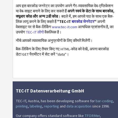
स्वास्थ्य सेवा
आप इस बारकोड जनरेटर का उपयोग अपने गैर-व्यावसायिक वेब-एप्लिकेशन
या वेब-साइट बनाने के लिए कर सकते हैं
अपने स्वयं के डेटा के साथ बारकोड,
आईएसबीएन कोड
क्यूआर कोड और अन्य 2डी कोड
। बदले में, हम आपसे पाठ के साथ एक बैक-
लिंक लागू करने के लिए कहते हैं
"TEC-IT
बारकोड जेनरेटर
"
अपनी
वेबसाइट पर से बैक-लिंकिंग
www.tec-it.com
अत्यधिक प्रशंसनीय है, का
बिजनेस कार्ड
उपयोग
TEC-IT लोगो
वैकल्पिक है।
नीचे आपको व्यावसायिक अनुप्रयोगों के लिए कीमतें मिलेंगी।
कैलेंडर कोड
बैक-लिंकिंग के लिए तैयार किए गए HTML-कोड को देखें, अपना बारकोड
डेटा GET पैरामीटर में सेट करें "data"।
वाई-फाई बारकोड
TEC-IT Datenverarbeitung GmbH
TEC-IT, Austria, has been developing software for
bar-coding
,
printing
,
labeling
,
reporting
and
data acquisition
since 1996.
Our company offers standard software like
TFORMer
,