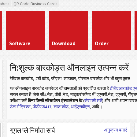
abels
QR Code Business Cards
Software
Download
Order
नि:शुल्क बारकोड्स ऑनलाइन उत्पन्न करें
रैखिक बारकोड, 2डी कोड, जीएस1 डाटाबार, पोस्टल बारकोड और भी बहुत कुछ!
यह ऑनलाइन बारकोड जनरेटर की क्षमताओं को प्रदर्शित करता है
टीबीएआरकोड एस
®
सरल बनाता है-जैसे सी#.नेट, वीबी .नेट, माइक्रोसॉफ्ट में
एएसपी.नेट, एएसपी, पीएचप
परीक्षण करें
बिना किसी सॉफ्टवेयर इंस्टालेशन के
(
सेवा की शर्तें
) और अभी अपना बारक
डेटा मैट्रिक्स
,
पीडीएफ417
,
डाक कोड
,
आईएसबीएन
, आदि।
गूगल प्ले निर्माता सर्च
अनुक्रम बनाएं