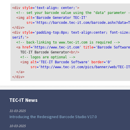
<div
 style
='text-align: center;'
>
<!-- set your barcode value using the "data" parameter 
<img
 alt
='Barcode Generator TEC-IT'
src
='https://barcode.tec-it.com/barcode.ashx?data=
</div>
<div 
style
='padding-top:8px; text-align:center; font-size
serif;'
>
<!-- back-linking to www.tec-it.com is required -->
<a 
href
='https://www.tec-it.com'
 title
='Barcode Softwar
TEC-IT Barcode Generator
<br/>
<!-- logos are optional -->
<img 
alt
='TEC-IT Barcode Software'
 border
='0'
src
='http://www.tec-it.com/pics/banner/web/TEC-I
</a>
</div>
TEC-IT News
31-03-2025
Introducing the Redesigned Barcode Studio V17.0
10-03-2025