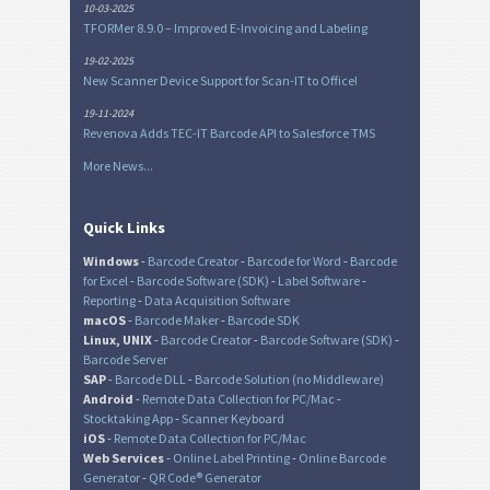
10-03-2025
TFORMer 8.9.0 – Improved E-Invoicing and Labeling
19-02-2025
New Scanner Device Support for Scan-IT to Office!
19-11-2024
Revenova Adds TEC-IT Barcode API to Salesforce TMS
More News...
Quick Links
Windows
-
Barcode Creator
-
Barcode for Word
-
Barcode
for Excel
-
Barcode Software (SDK)
-
Label Software
-
Reporting
-
Data Acquisition Software
macOS
-
Barcode Maker
-
Barcode SDK
Linux, UNIX
-
Barcode Creator
-
Barcode Software (SDK)
-
Barcode Server
SAP
-
Barcode DLL
-
Barcode Solution (no Middleware)
Android
-
Remote Data Collection for PC/Mac
-
Stocktaking App
-
Scanner Keyboard
iOS
-
Remote Data Collection for PC/Mac
Web Services
-
Online Label Printing
-
Online Barcode
Generator
-
QR Code® Generator