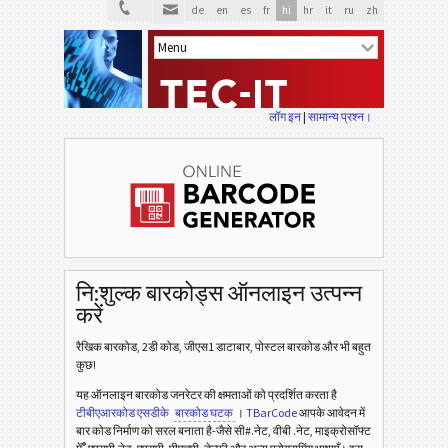
de
en
es
fr
hi
hr
it
ru
zh
लॉग इन
|
सामान्य प्रश्न।
नि:शुल्क बारकोड्स ऑनलाइन उत्पन्न
करें
रैखिक बारकोड, 2डी कोड, जीएस1 डाटाबार, पोस्टल बारकोड और भी बहुत
कुछ!
यह ऑनलाइन बारकोड जनरेटर की क्षमताओं को प्रदर्शित करता है
टीबीएआरकोड एसडीके
बारकोड घटक
।
TBarCode
आपके आवेदन में
बार कोड निर्माण को सरल बनाता है-जैसे सी#.नेट, वीबी .नेट, माइक्रोसॉफ्ट
®