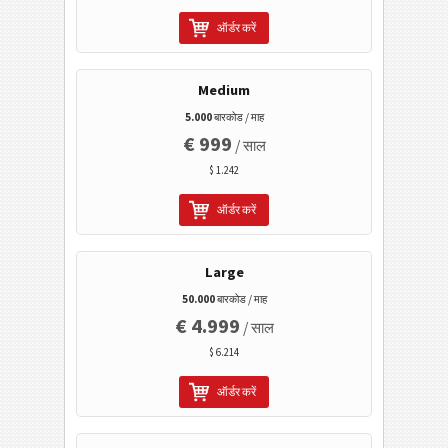
इलेक्ट्रॉनिक बैंकिंग/एसईपीए
ऑर्डर करें
मोबाइल टैगिंग
Medium
5.000
बारकोड / माह
स्वास्थ्य सेवा
€ 999
/ साल
$ 1.242
आईएसबीएन कोड
ऑर्डर करें
बिजनेस कार्ड
Large
कैलेंडर कोड
50.000
बारकोड / माह
€ 4.999
/ साल
वाई-फाई बारकोड
$ 6.214
ऑर्डर करें