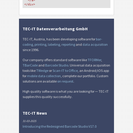
</a>
</div>
TEC-IT Datenverarbeitung GmbH
TEC-IT, Austria, has been developing software for
bar-
coding
,
printing
,
labeling
,
reporting
and
data acquisition
since 1996.
Our company offers standard software like
TFORMer
,
TBarCode
and
Barcode Studio
. Universal data acquisition
tools like
TWedge
or
Scan-IT to Office
, an Android/iOS app
for
mobile data collection
, complete our portfolio. Custom
solutions are available
on request
.
High quality software is what you are looking for — TEC-IT
supplies this quality successfully.
TEC-IT News
31-03-2025
Introducing the Redesigned Barcode Studio V17.0