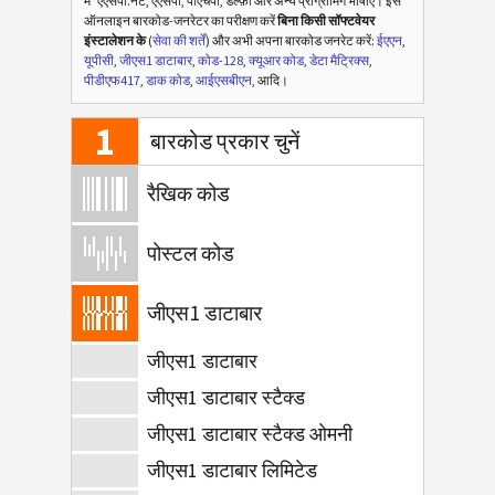
में
एएसपी.नेट, एएसपी, पीएचपी, डेल्फ़ी और अन्य प्रोग्रामिंग भाषाएँ। इस
ऑनलाइन बारकोड-जनरेटर का परीक्षण करें
बिना किसी सॉफ्टवेयर
इंस्टालेशन के
(
सेवा की शर्तें
) और अभी अपना बारकोड जनरेट करें:
ईएएन
,
यूपीसी
,
जीएस1 डाटाबार
,
कोड-128
,
क्यूआर कोड
,
डेटा मैट्रिक्स
,
पीडीएफ417
,
डाक कोड
,
आईएसबीएन
, आदि।
1
बारकोड प्रकार चुनें
रैखिक कोड
पोस्टल कोड
जीएस1 डाटाबार
जीएस1 डाटाबार
जीएस1 डाटाबार स्टैक्ड
जीएस1 डाटाबार स्टैक्ड ओमनी
जीएस1 डाटाबार लिमिटेड