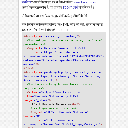
जेनरेटर
"
अपनी वेबसाइट पर से बैक-लिंकिंग
www.tec-it.com
अत्यधिक प्रशंसनीय है, का उपयोग
TEC-IT लोगो
वैकल्पिक है।
नीचे आपको व्यावसायिक अनुप्रयोगों के लिए कीमतें मिलेंगी।
बैक-लिंकिंग के लिए तैयार किए गए HTML-कोड को देखें, अपना बारकोड
डेटा GET पैरामीटर में सेट करें "data"।
<div
 style
='text-align: center;'
>
<!-- set your barcode value using the "data" 
parameter -->
<img
 alt
='Barcode Generator TEC-IT'
src
='https://barcode.tec-
it.com/barcode.ashx?data=0101234567890128%7C2D-
data&code=GS1DataBarExpandedCCA&translate-
esc=on'
/>
</div>
<div 
style
='padding-top:8px; text-align:center; 
font-size:15px; font-family: Source Sans Pro, 
Arial, sans-serif;'
>
<!-- back-linking to www.tec-it.com is 
required -->
<a 
href
='https://www.tec-it.com'
title
='Barcode Software by TEC-IT'
target
='_blank'
>
TEC-IT Barcode Generator
<br/>
<!-- logos are optional -->
<img 
alt
='TEC-IT Barcode Software'
border
='0'
src
='http://www.tec-
it.com/pics/banner/web/TEC-IT_Logo_75x75.gif'
>