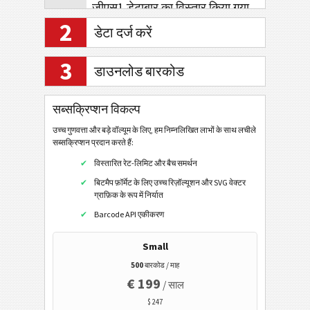
जीएस1 डेटाबार का विस्तार किया गया
2
जीएस1 डेटाबार स्टैक्ड विस्तारित
डेटा दर्ज करें
जीएस1-128 समग्र सहजीवन
3
डाउनलोड बारकोड
जीएस1 डाटाबार कम्पोजिट
जीएस1 डाटाबार स्टैक्ड समग्र
सब्सक्रिप्शन विकल्प
जीएस1 डाटाबार स्टैक्ड ओमनी समग्र
उच्च गुणवत्ता और बड़े वॉल्यूम के लिए, हम निम्नलिखित लाभों के साथ लचीले
जीएस1 डाटाबार लिमिटेड समग्र
सब्सक्रिप्शन प्रदान करते हैं:
विस्तारित रेट-लिमिट और बैच समर्थन
जीएस1 डाटाबार विस्तारित समग्र
बिटमैप फ़ॉर्मेट के लिए उच्च रिज़ॉल्यूशन और SVG वेक्टर
जीएस1 डाटाबार विस्तारित स्टैक्ड समग्र
ग्राफ़िक के रूप में निर्यात
Barcode API एकीकरण
ईएएन / यूपीसी
Small
2डी बारकोड
500
बारकोड / माह
€ 199
/ साल
जीएस1 2डी बारकोड
$ 247