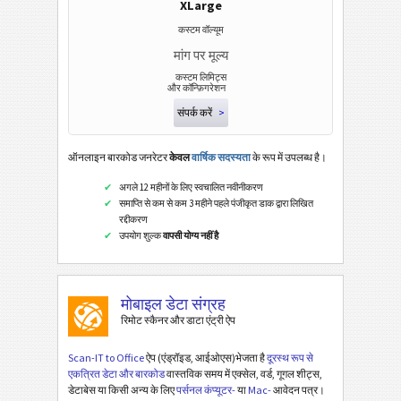
XLarge
कस्टम वॉल्यूम
मांग पर मूल्य
कस्टम लिमिट्स
और कॉन्फ़िगरेशन
संपर्क करें
>
ऑनलाइन बारकोड जनरेटर
केवल
वार्षिक सदस्यता
के रूप में उपलब्ध है।
अगले 12 महीनों के लिए स्वचालित नवीनीकरण
समाप्ति से कम से कम 3 महीने पहले पंजीकृत डाक द्वारा लिखित
रद्दीकरण
उपयोग शुल्क
वापसी योग्य नहीं है
मोबाइल डेटा संग्रह
रिमोट स्कैनर और डाटा एंट्री ऐप
Scan-IT to Office
ऐप (एंड्रॉइड, आईओएस)भेजता है
दूरस्थ रूप से
एकत्रित डेटा और बारकोड
वास्तविक समय में एक्सेल, वर्ड, गूगल शीट्स,
डेटाबेस या किसी अन्य के लिए
पर्सनल कंप्यूटर-
या
Mac-
आवेदन पत्र।