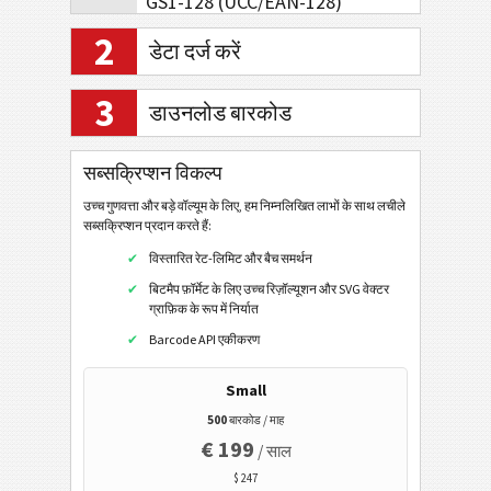
GS1-128 (UCC/EAN-128)
एमएसआई
2
डेटा दर्ज करें
फार्माकोड सिंगल ट्रैक
3
फार्माकोड टू लेन
डाउनलोड बारकोड
टेलीपेन अल्फा
सब्सक्रिप्शन विकल्प
पोस्टल कोड
उच्च गुणवत्ता और बड़े वॉल्यूम के लिए, हम निम्नलिखित लाभों के साथ लचीले
सब्सक्रिप्शन प्रदान करते हैं:
जीएस1 डाटाबार
विस्तारित रेट-लिमिट और बैच समर्थन
बिटमैप फ़ॉर्मेट के लिए उच्च रिज़ॉल्यूशन और SVG वेक्टर
ईएएन / यूपीसी
ग्राफ़िक के रूप में निर्यात
Barcode API एकीकरण
2डी बारकोड
Small
500
बारकोड / माह
जीएस1 2डी बारकोड
€ 199
/ साल
$ 247
इलेक्ट्रॉनिक बैंकिंग/एसईपीए