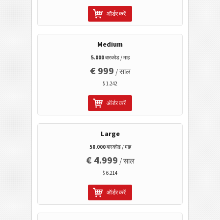
ऑर्डर करें
मोबाइल टैगिंग
Medium
स्वास्थ्य सेवा
5.000
बारकोड / माह
€ 999
/ साल
आईएसबीएन कोड
$ 1.242
ऑर्डर करें
बिजनेस कार्ड
कैलेंडर कोड
Large
50.000
बारकोड / माह
वाई-फाई बारकोड
€ 4.999
/ साल
$ 6.214
ऑर्डर करें