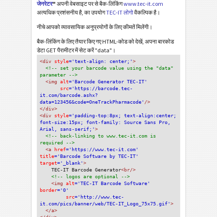
जेनरेटर
"
अपनी वेबसाइट पर से बैक-लिंकिंग
www.tec-it.com
अत्यधिक प्रशंसनीय है, का उपयोग
TEC-IT लोगो
वैकल्पिक है।
नीचे आपको व्यावसायिक अनुप्रयोगों के लिए कीमतें मिलेंगी।
बैक-लिंकिंग के लिए तैयार किए गए HTML-कोड को देखें, अपना बारकोड
डेटा GET पैरामीटर में सेट करें "data"।
<div
 style
='text-align: center;'
>
<!-- set your barcode value using the "data" 
parameter -->
<img
 alt
='Barcode Generator TEC-IT'
src
='https://barcode.tec-
it.com/barcode.ashx?
data=123456&code=OneTrackPharmacode'
/>
</div>
<div 
style
='padding-top:8px; text-align:center; 
font-size:15px; font-family: Source Sans Pro, 
Arial, sans-serif;'
>
<!-- back-linking to www.tec-it.com is 
required -->
<a 
href
='https://www.tec-it.com'
title
='Barcode Software by TEC-IT'
target
='_blank'
>
TEC-IT Barcode Generator
<br/>
<!-- logos are optional -->
<img 
alt
='TEC-IT Barcode Software'
border
='0'
src
='http://www.tec-
it.com/pics/banner/web/TEC-IT_Logo_75x75.gif'
>
</a>