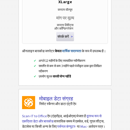
XLarge
कस्टम वॉल्यूम
मांग पर मूल्य
कस्टम लिमिट्स
और कॉन्फ़िगरेशन
संपर्क करें
>
ऑनलाइन बारकोड जनरेटर
केवल
वार्षिक सदस्यता
के रूप में उपलब्ध है।
अगले 12 महीनों के लिए स्वचालित नवीनीकरण
समाप्ति से कम से कम 3 महीने पहले पंजीकृत डाक द्वारा लिखित
रद्दीकरण
उपयोग शुल्क
वापसी योग्य नहीं है
मोबाइल डेटा संग्रह
रिमोट स्कैनर और डाटा एंट्री ऐप
Scan-IT to Office
ऐप (एंड्रॉइड, आईओएस)भेजता है
दूरस्थ रूप से
एकत्रित डेटा और बारकोड
वास्तविक समय में एक्सेल, वर्ड, गूगल शीट्स,
डेटाबेस या किसी अन्य के लिए
पर्सनल कंप्यूटर-
या
Mac-
आवेदन पत्र।