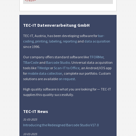
</div>
TEC-IT Datenverarbeitung GmbH
TEC-IT, Austria, has been developing software for
bar-
coding
,
printing
,
labeling
,
reporting
and
data acquisition
since 1996.
Our company offers standard software like
TFORMer
,
TBarCode
and
Barcode Studio
. Universal data acquisition
tools like
TWedge
or
Scan-IT to Office
, an Android/iOS app
for
mobile data collection
, complete our portfolio. Custom
solutions are available
on request
.
High quality software is what you are looking for — TEC-IT
supplies this quality successfully.
TEC-IT News
31-03-2025
Introducing the Redesigned Barcode Studio V17.0
10-03-2025