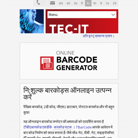
de
en
es
fr
hi
hr
it
ru
zh
लॉग इन
|
सामान्य प्रश्न।
नि:शुल्क बारकोड्स ऑनलाइन उत्पन्न
करें
रैखिक बारकोड, 2डी कोड, जीएस1 डाटाबार, पोस्टल बारकोड और भी बहुत
कुछ!
यह ऑनलाइन बारकोड जनरेटर की क्षमताओं को प्रदर्शित करता है
टीबीएआरकोड एसडीके
बारकोड घटक
।
TBarCode
आपके आवेदन में
बार कोड निर्माण को सरल बनाता है-जैसे सी#.नेट, वीबी .नेट, माइक्रोसॉफ्ट
®