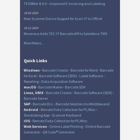
TFORMer 8.9.0 – Improved E-Invoicing and Labeling
19-02-2025
New Scanner Device Support for Scan-IT to Office!
19-11-2024
Revenova Adds TEC-IT Barcode API to Salesforce TMS
More News...
Quick Links
Windows
-
Barcode Creator
-
Barcode for Word
-
Barcode
for Excel
-
Barcode Software (SDK)
-
Label Software
-
Reporting
-
Data Acquisition Software
macOS
-
Barcode Maker
-
Barcode SDK
Linux, UNIX
-
Barcode Creator
-
Barcode Software (SDK)
-
Barcode Server
SAP
-
Barcode DLL
-
Barcode Solution (no Middleware)
Android
-
Remote Data Collection for PC/Mac
-
Stocktaking App
-
Scanner Keyboard
iOS
-
Remote Data Collection for PC/Mac
Web Services
-
Online Label Printing
-
Online Barcode
Generator
-
QR Code® Generator