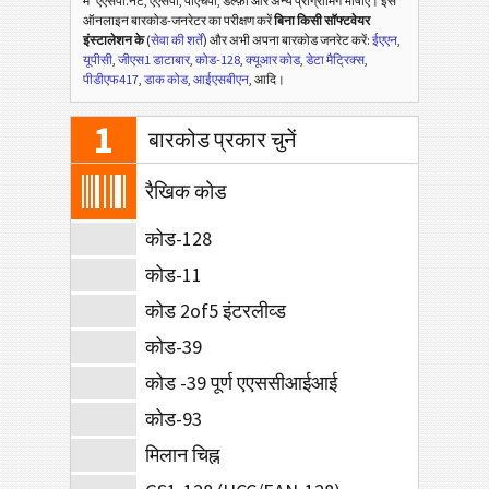
में
एएसपी.नेट, एएसपी, पीएचपी, डेल्फ़ी और अन्य प्रोग्रामिंग भाषाएँ। इस
ऑनलाइन बारकोड-जनरेटर का परीक्षण करें
बिना किसी सॉफ्टवेयर
इंस्टालेशन के
(
सेवा की शर्तें
) और अभी अपना बारकोड जनरेट करें:
ईएएन
,
यूपीसी
,
जीएस1 डाटाबार
,
कोड-128
,
क्यूआर कोड
,
डेटा मैट्रिक्स
,
पीडीएफ417
,
डाक कोड
,
आईएसबीएन
, आदि।
1
बारकोड प्रकार चुनें
रैखिक कोड
कोड-128
कोड-11
कोड 2of5 इंटरलीव्ड
कोड-39
कोड -39 पूर्ण एएससीआईआई
कोड-93
मिलान चिह्न