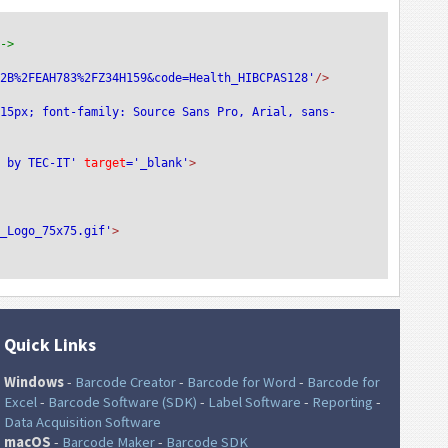
-->
%2B%2FEAH783%2FZ34H159&code=Health_HIBCPAS128'
/>
:15px; font-family: Source Sans Pro, Arial, sans-
e by TEC-IT'
 target
='_blank'
>
T_Logo_75x75.gif'
>
Quick Links
Windows
-
Barcode Creator
-
Barcode for Word
-
Barcode for
Excel
-
Barcode Software (SDK)
-
Label Software
-
Reporting
-
Data Acquisition Software
macOS
-
Barcode Maker
-
Barcode SDK