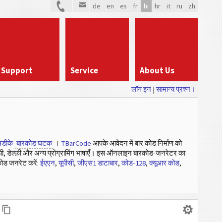
de
en
es
fr
hi
hr
it
ru
zh
Support
Service
About Us
लॉग इन
|
सामान्य प्रश्न।
डीके
बारकोड घटक
।
TBarCode
आपके आवेदन में बार कोड निर्माण को
ी, डेल्फ़ी और अन्य प्रोग्रामिंग भाषाएँ। इस ऑनलाइन बारकोड-जनरेटर का
ोड जनरेट करें:
ईएएन
,
यूपीसी
,
जीएस1 डाटाबार
,
कोड-128
,
क्यूआर कोड
,