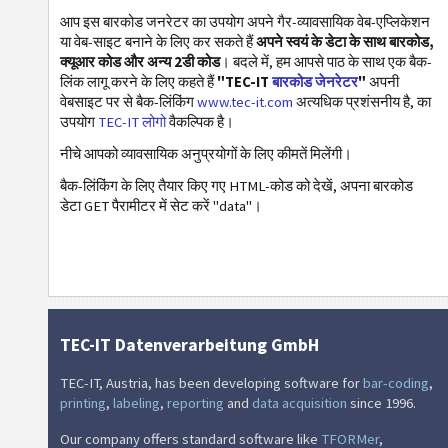
एचआईबीसी पीएएस डेटा मैट्रिक्स
आप इस बारकोड जनरेटर का उपयोग अपने गैर-व्यावसायिक वेब-एप्लिकेशन
या वेब-साइट बनाने के लिए कर सकते हैं
अपने स्वयं के डेटा के साथ बारकोड,
एचआईबीसी पीएएस माइक्रो पीडीएफ417
क्यूआर कोड और अन्य 2डी कोड
। बदले में, हम आपसे पाठ के साथ एक बैक-
लिंक लागू करने के लिए कहते हैं
"TEC-IT
बारकोड जेनरेटर
"
अपनी
एचआईबीसी पास पीडीएफ417
वेबसाइट पर से बैक-लिंकिंग
www.tec-it.com
अत्यधिक प्रशंसनीय है, का
एचआईबीसी पीएएस क्यूआर कोड
उपयोग
TEC-IT लोगो
वैकल्पिक है।
एनटीआईएन (डेटा मैट्रिक्स)
नीचे आपको व्यावसायिक अनुप्रयोगों के लिए कीमतें मिलेंगी।
फार्माकोड वन ट्रैक
बैक-लिंकिंग के लिए तैयार किए गए HTML-कोड को देखें, अपना बारकोड
डेटा GET पैरामीटर में सेट करें "data"।
फार्माकोड टू ट्रैक
पीपीएन (फार्मेसी उत्पाद संख्या)
पीजेडएन7
पीजेडएन8
TEC-IT Datenverarbeitung GmbH
आईएसबीएन कोड
TEC-IT, Austria, has been developing software for
bar-coding
,
printing
,
labeling
,
reporting
and
data acquisition
since 1996.
बिजनेस कार्ड
Our company offers standard software like
TFORMer
,