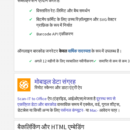
सब्सक्रिप्शन प्रदान करते हैं:
कोड32
विस्तारित रेट-लिमिट और बैच समर्थन
मिलान चिह्न
बिटमैप फ़ॉर्मेट के लिए उच्च रिज़ॉल्यूशन और SVG वेक्टर
एचआईबीसी एलआईसी 128
ग्राफ़िक के रूप में निर्यात
एचआईबीसी एलआईसी 39
Barcode API एकीकरण
एचआईबीसी एलआईसी एज़्टेक
एचआईबीसी एलआईसी कोडाब्लॉक-एफ
ऑनलाइन बारकोड जनरेटर
केवल
वार्षिक सदस्यता
के रूप में उपलब्ध है।
एचआईबीसी एलआईसी डाटा मैट्रिक्स
अगले 12 महीनों के लिए स्वचालित नवीनीकरण
समाप्ति से कम से कम 3 
एचआईबीसी एलआईसी माइक्रो पीडीएफ 417
एचआईबीसी एलआईसी पीडीएफ417
मोबाइल डेटा संग्रह
रिमोट स्कैनर और डाटा एंट्री ऐप
एचआईबीसी एलआईसी क्यूआर कोड
एचआईबीसी पीएएस 128
Scan-IT to Office
ऐप (एंड्रॉइड, आईओएस)भेजता है
दूरस्थ रूप से
एकत्रित डेटा और बारकोड
वास्तविक समय में एक्सेल, वर्ड, गूगल शीट्स,
एचआईबीसी पास 39
डेटाबेस या किसी अन्य के लिए
पर्सनल कंप्यूटर-
या
Mac-
आवेदन पत्र।
एचआईबीसी पास एज़्टेक
बैकलिंकिंग और HTML एम्बेडिंग
एचआईबीसी पीएएस कोडाब्लॉक-एफ