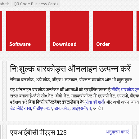
abels
QR Code Business Cards
Software
Download
Order
नि:शुल्क बारकोड्स ऑनलाइन उत्पन्न करें
रैखिक बारकोड, 2डी कोड, जीएस1 डाटाबार, पोस्टल बारकोड और भी बहुत कुछ!
यह ऑनलाइन बारकोड जनरेटर की क्षमताओं को प्रदर्शित करता है
टीबीएआरकोड एस
®
सरल बनाता है-जैसे सी#.नेट, वीबी .नेट, माइक्रोसॉफ्ट में
एएसपी.नेट, एएसपी, पीएचप
परीक्षण करें
बिना किसी सॉफ्टवेयर इंस्टालेशन के
(
सेवा की शर्तें
) और अभी अपना बारक
डेटा मैट्रिक्स
,
पीडीएफ417
,
डाक कोड
,
आईएसबीएन
, आदि।
एचआईबीसी पीएएस 128
अनुक्रम बनाएं