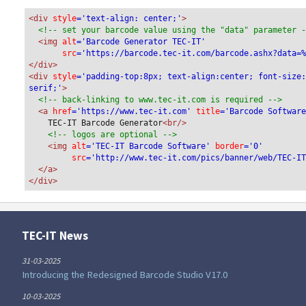
<div
 style
='text-align: center;'
>
<!-- set your barcode value using the "data" parameter 
<img
 alt
='Barcode Generator TEC-IT'
src
='https://barcode.tec-it.com/barcode.ashx?data=
</div>
<div 
style
='padding-top:8px; text-align:center; font-size
serif;'
>
<!-- back-linking to www.tec-it.com is required -->
<a 
href
='https://www.tec-it.com'
 title
='Barcode Softwar
TEC-IT Barcode Generator
<br/>
<!-- logos are optional -->
<img 
alt
='TEC-IT Barcode Software'
 border
='0'
src
='http://www.tec-it.com/pics/banner/web/TEC-I
</a>
</div>
TEC-IT News
31-03-2025
Introducing the Redesigned Barcode Studio V17.0
10-03-2025