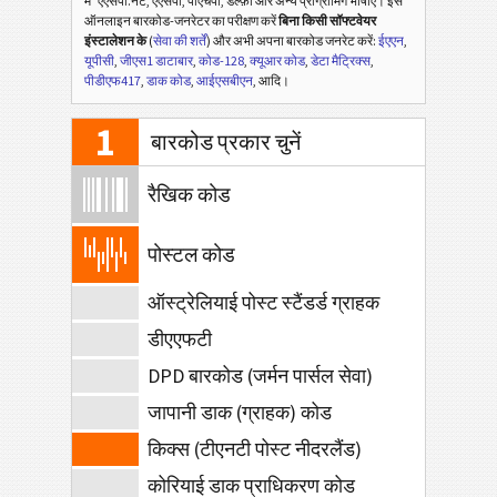
में
एएसपी.नेट, एएसपी, पीएचपी, डेल्फ़ी और अन्य प्रोग्रामिंग भाषाएँ। इस
ऑनलाइन बारकोड-जनरेटर का परीक्षण करें
बिना किसी सॉफ्टवेयर
इंस्टालेशन के
(
सेवा की शर्तें
) और अभी अपना बारकोड जनरेट करें:
ईएएन
,
यूपीसी
,
जीएस1 डाटाबार
,
कोड-128
,
क्यूआर कोड
,
डेटा मैट्रिक्स
,
पीडीएफ417
,
डाक कोड
,
आईएसबीएन
, आदि।
1
बारकोड प्रकार चुनें
रैखिक कोड
पोस्टल कोड
ऑस्ट्रेलियाई पोस्ट स्टैंडर्ड ग्राहक
डीएएफटी
DPD बारकोड (जर्मन पार्सल सेवा)
जापानी डाक (ग्राहक) कोड
किक्स (टीएनटी पोस्ट नीदरलैंड)
कोरियाई डाक प्राधिकरण कोड