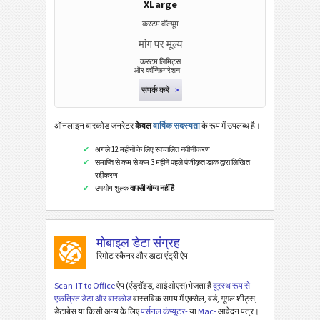
XLarge
कस्टम वॉल्यूम
मांग पर मूल्य
कस्टम लिमिट्स
और कॉन्फ़िगरेशन
संपर्क करें
>
ऑनलाइन बारकोड जनरेटर
केवल
वार्षिक सदस्यता
के रूप में उपलब्ध है।
अगले 12 महीनों के लिए स्वचालित नवीनीकरण
समाप्ति से कम से कम 3 महीने पहले पंजीकृत डाक द्वारा लिखित
रद्दीकरण
उपयोग शुल्क
वापसी योग्य नहीं है
मोबाइल डेटा संग्रह
रिमोट स्कैनर और डाटा एंट्री ऐप
Scan-IT to Office
ऐप (एंड्रॉइड, आईओएस)भेजता है
दूरस्थ रूप से
एकत्रित डेटा और बारकोड
वास्तविक समय में एक्सेल, वर्ड, गूगल शीट्स,
डेटाबेस या किसी अन्य के लिए
पर्सनल कंप्यूटर-
या
Mac-
आवेदन पत्र।