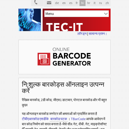
de
en
es
fr
hi
hr
it
ru
zh
लॉग इन
|
सामान्य प्रश्न।
नि:शुल्क बारकोड्स ऑनलाइन उत्पन्न
करें
रैखिक बारकोड, 2डी कोड, जीएस1 डाटाबार, पोस्टल बारकोड और भी बहुत
कुछ!
यह ऑनलाइन बारकोड जनरेटर की क्षमताओं को प्रदर्शित करता है
टीबीएआरकोड एसडीके
बारकोड घटक
।
TBarCode
आपके आवेदन में
बार कोड निर्माण को सरल बनाता है-जैसे सी#.नेट, वीबी .नेट, माइक्रोसॉफ्ट
®