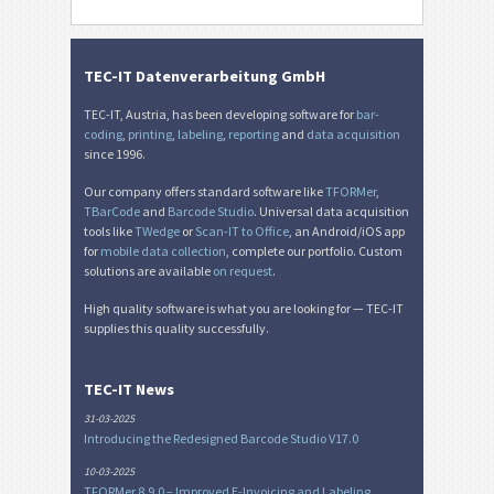
TEC-IT Datenverarbeitung GmbH
TEC-IT, Austria, has been developing software for
bar-
coding
,
printing
,
labeling
,
reporting
and
data acquisition
since 1996.
Our company offers standard software like
TFORMer
,
TBarCode
and
Barcode Studio
. Universal data acquisition
tools like
TWedge
or
Scan-IT to Office
, an Android/iOS app
for
mobile data collection
, complete our portfolio. Custom
solutions are available
on request
.
High quality software is what you are looking for — TEC-IT
supplies this quality successfully.
TEC-IT News
31-03-2025
Introducing the Redesigned Barcode Studio V17.0
10-03-2025
TFORMer 8.9.0 – Improved E-Invoicing and Labeling