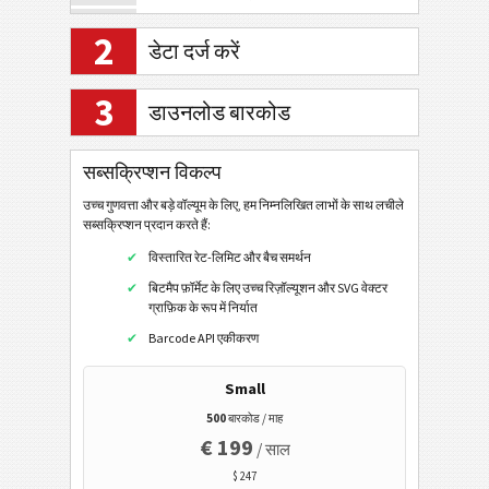
ग्रह कोड 12
2
डेटा दर्ज करें
रॉयल मेल 4 स्टेट
रॉयल मेल मेलमार्क 4-राज्य
3
डाउनलोड बारकोड
रॉयल मेल मेलमार्क 2डी
यूएसपीएस पोस्टनेट 5
सब्सक्रिप्शन विकल्प
यूएसपीएस पोस्टनेट 9
उच्च गुणवत्ता और बड़े वॉल्यूम के लिए, हम निम्नलिखित लाभों के साथ लचीले
सब्सक्रिप्शन प्रदान करते हैं:
यूएसपीएस पोस्टनेट 11
विस्तारित रेट-लिमिट और बैच समर्थन
यूएसपीएस आईएम पैकेज
बिटमैप फ़ॉर्मेट के लिए उच्च रिज़ॉल्यूशन और SVG वेक्टर
ग्राफ़िक के रूप में निर्यात
यूपीयू एस10
Barcode API एकीकरण
जीएस1 डाटाबार
Small
ईएएन / यूपीसी
500
बारकोड / माह
€ 199
/ साल
2डी बारकोड
$ 247