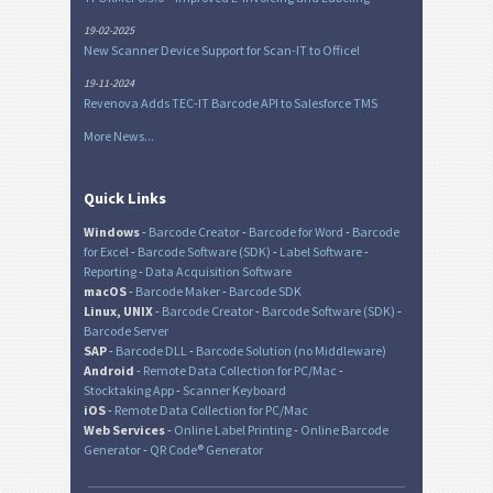
19-02-2025
New Scanner Device Support for Scan-IT to Office!
19-11-2024
Revenova Adds TEC-IT Barcode API to Salesforce TMS
More News...
Quick Links
Windows
-
Barcode Creator
-
Barcode for Word
-
Barcode
for Excel
-
Barcode Software (SDK)
-
Label Software
-
Reporting
-
Data Acquisition Software
macOS
-
Barcode Maker
-
Barcode SDK
Linux, UNIX
-
Barcode Creator
-
Barcode Software (SDK)
-
Barcode Server
SAP
-
Barcode DLL
-
Barcode Solution (no Middleware)
Android
-
Remote Data Collection for PC/Mac
-
Stocktaking App
-
Scanner Keyboard
iOS
-
Remote Data Collection for PC/Mac
Web Services
-
Online Label Printing
-
Online Barcode
Generator
-
QR Code® Generator