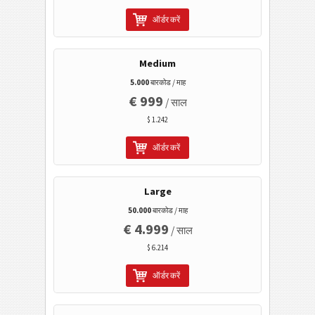
ऑर्डर करें
जीएस1 2डी बारकोड
Medium
इलेक्ट्रॉनिक बैंकिंग/एसईपीए
5.000
बारकोड / माह
€ 999
/ साल
मोबाइल टैगिंग
$ 1.242
स्वास्थ्य सेवा
ऑर्डर करें
आईएसबीएन कोड
Large
50.000
बारकोड / माह
बिजनेस कार्ड
€ 4.999
/ साल
$ 6.214
कैलेंडर कोड
ऑर्डर करें
वाई-फाई बारकोड