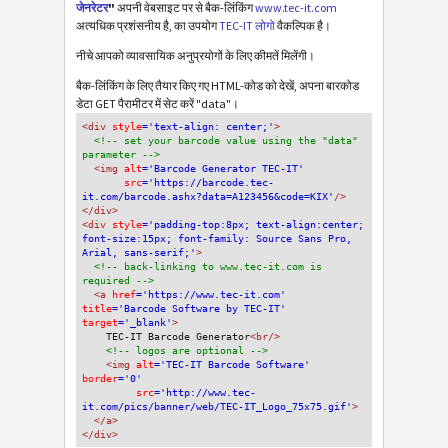
जेनरेटर
"
अपनी वेबसाइट पर से बैक-लिंकिंग
www.tec-it.com
अत्यधिक प्रशंसनीय है, का उपयोग
TEC-IT लोगो
वैकल्पिक है।
नीचे आपको व्यावसायिक अनुप्रयोगों के लिए कीमतें मिलेंगी।
बैक-लिंकिंग के लिए तैयार किए गए HTML-कोड को देखें, अपना बारकोड
डेटा GET पैरामीटर में सेट करें "data"।
<div
 style
='text-align: center;'
>
<!-- set your barcode value using the "data" 
parameter -->
<img
 alt
='Barcode Generator TEC-IT'
src
='https://barcode.tec-
it.com/barcode.ashx?data=A123456&code=KIX'
/>
</div>
<div 
style
='padding-top:8px; text-align:center; 
font-size:15px; font-family: Source Sans Pro, 
Arial, sans-serif;'
>
<!-- back-linking to www.tec-it.com is 
required -->
<a 
href
='https://www.tec-it.com'
title
='Barcode Software by TEC-IT'
target
='_blank'
>
TEC-IT Barcode Generator
<br/>
<!-- logos are optional -->
<img 
alt
='TEC-IT Barcode Software'
border
='0'
src
='http://www.tec-
it.com/pics/banner/web/TEC-IT_Logo_75x75.gif'
>
</a>
</div>