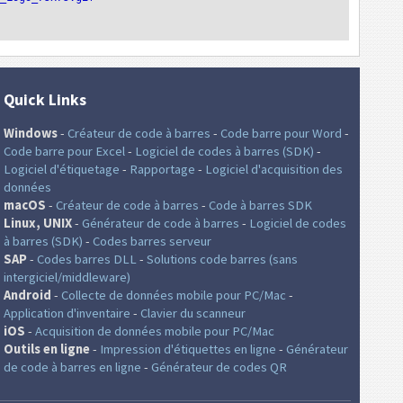
Quick Links
Windows
-
Créateur de code à barres
-
Code barre pour Word
-
Code barre pour Excel
-
Logiciel de codes à barres (SDK)
-
Logiciel d'étiquetage
-
Rapportage
-
Logiciel d'acquisition des
données
macOS
-
Créateur de code à barres
-
Code à barres SDK
Linux, UNIX
-
Générateur de code à barres
-
Logiciel de codes
à barres (SDK)
-
Codes barres serveur
SAP
-
Codes barres DLL
-
Solutions code barres (sans
intergiciel/middleware)
Android
-
Collecte de données mobile pour PC/Mac
-
Application d'inventaire
-
Clavier du scanneur
iOS
-
Acquisition de données mobile pour PC/Mac
Outils en ligne
-
Impression d'étiquettes en ligne
-
Générateur
de code à barres en ligne
-
Générateur de codes QR