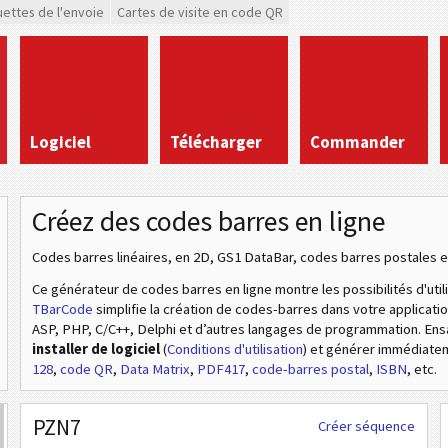
uettes de l'envoie
Cartes de visite en code QR
Logiciel
Télécharger
Commander
Créez des codes barres en ligne
Codes barres linéaires, en 2D, GS1 DataBar, codes barres postales e
Ce générateur de codes barres en ligne montre les possibilités d'util
TBarCode
simplifie la création de codes-barres dans votre applicat
ASP, PHP, C/C++, Delphi et d’autres langages de programmation. En
installer de logiciel
(
Conditions d'utilisation
) et générer immédiat
128
,
code QR
,
Data Matrix
,
PDF417
,
code-barres postal
,
ISBN
, etc.
PZN7
Créer séquence