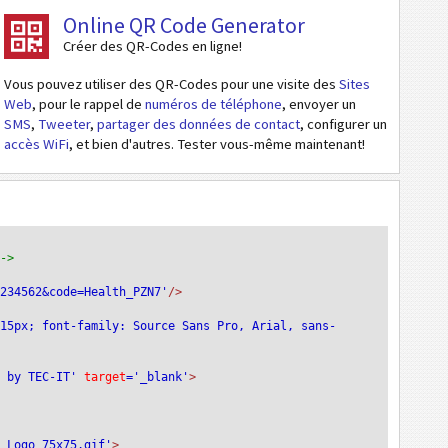
Online QR Code Generator
Créer des QR-Codes en ligne!
Vous pouvez utiliser des QR-Codes pour une visite des
Sites
Web
, pour le rappel de
numéros de téléphone
, envoyer un
SMS
,
Tweeter
,
partager des données de contact
, configurer un
accès WiFi
, et bien d'autres. Tester vous-même maintenant!
-->
1234562&code=Health_PZN7'
/>
:15px; font-family: Source Sans Pro, Arial, sans-
e by TEC-IT'
 target
='_blank'
>
T_Logo_75x75.gif'
>