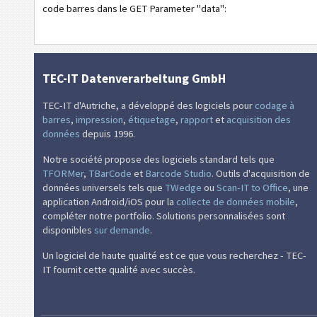
code barres dans le GET Parameter "data":
Codes calendrier
Wi-Fi codes barres
TEC-IT Datenverarbeitung GmbH
TEC-IT d'Autriche, a développé des logiciels pour
codage à
barres
,
impression
,
étiquetage
,
rapport
et
acquisition des
données
depuis 1996.
Notre société propose des logiciels standard tels que
TFORMer
,
TBarCode
et
Barcode Studio
. Outils d'acquisition de
données universels tels que
TWedge
ou
Scan-IT to Office
, une
application Android/iOS pour la
collecte de données mobile
,
compléter notre portfolio. Solutions personnalisées sont
disponibles
sur demande
.
Un logiciel de haute qualité est ce que vous recherchez - TEC-
IT fournit cette qualité avec succès.