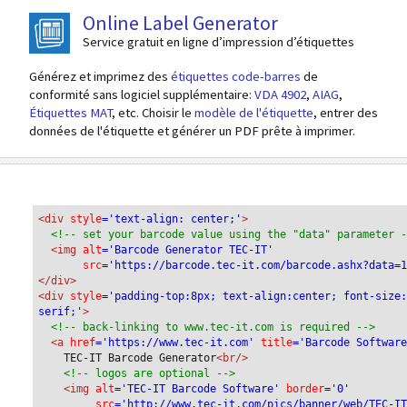
Online Label Generator
Service gratuit en ligne d’impression d’étiquettes
Générez et imprimez des
étiquettes code-barres
de
conformité sans logiciel supplémentaire:
VDA 4902
,
AIAG
,
Étiquettes MAT
, etc. Choisir le
modèle de l'étiquette
, entrer des
données de l'étiquette et générer un PDF prête à imprimer.
<div
 style
='text-align: center;'
>
<!-- set your barcode value using the "data" parameter 
<img
 alt
='Barcode Generator TEC-IT'
src
='https://barcode.tec-it.com/barcode.ashx?data=
</div>
<div 
style
='padding-top:8px; text-align:center; font-size
serif;'
>
<!-- back-linking to www.tec-it.com is required -->
<a 
href
='https://www.tec-it.com'
 title
='Barcode Softwar
TEC-IT Barcode Generator
<br/>
<!-- logos are optional -->
<img 
alt
='TEC-IT Barcode Software'
 border
='0'
src
='http://www.tec-it.com/pics/banner/web/TEC-I