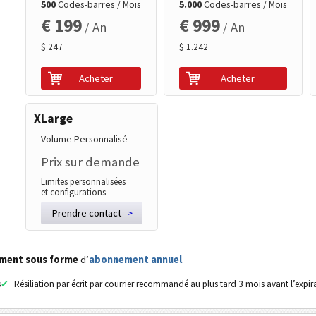
500
Codes-barres / Mois
5.000
Codes-barres / Mois
€ 199
€ 999
/ An
/ An
$ 247
$ 1.242
Acheter
Acheter
XLarge
Volume Personnalisé
Prix sur demande
Limites personnalisées
et configurations
Prendre contact
>
ement sous forme
d’
abonnement annuel
.
s
Résiliation par écrit par courrier recommandé au plus tard 3 mois avant l’expir