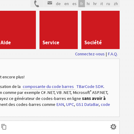
de
en
es
fr
hi
hr
it
ru
zh
Aide
Service
Société
Connectez-vous
|
F.A.Q.
t encore plus!
isation de la
composante du code barres
TBarCode SDK
.
®
ion comme par exemple C# .NET, VB .NET, Microsoft
ASP.NET,
sayez ce générateur de codes-barres en ligne
sans avoir à
ement des codes-barres comme
EAN
,
UPC
,
GS1 DataBar
,
code