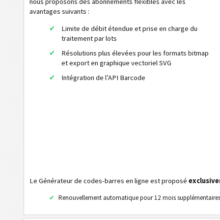
nous proposons des abonnements flexibles avec les
Code32
avantages suivants :
Flattermarken
Limite de débit étendue et prise en charge du
HIBC LIC 128
traitement par lots
HIBC LIC 39
Résolutions plus élevées pour les formats bitmap
et export en graphique vectoriel SVG
HIBC LIC Aztec
Intégration de l’API Barcode
HIBC LIC Codablock-F
HIBC LIC Data Matrix
HIBC LIC Micro PDF 417
HIBC LIC PDF417
HIBC LIC QR-Code
HIBC PAS 128
Le Générateur de codes-barres en ligne est proposé
exclusiv
HIBC PAS 39
Renouvellement automatique pour 12 mois supplémentaire
HIBC PAS Aztec
HIBC PAS Codablock-F