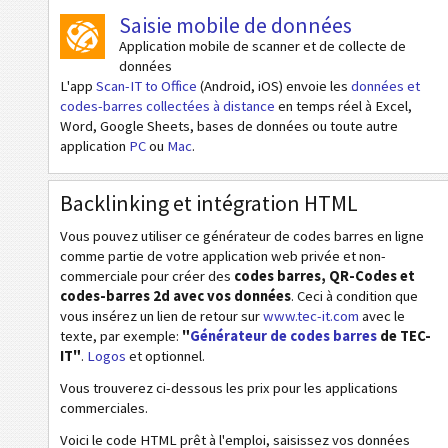
Saisie mobile de données
HIBC PAS Data Matrix
Application mobile de scanner et de collecte de
HIBC PAS Micro PDF417
données
L'app
Scan-IT to Office
(Android, iOS) envoie les
données et
HIBC PAS PDF417
codes-barres collectées à distance
en temps réel à Excel,
HIBC PAS QR-Code
Word, Google Sheets, bases de données ou toute autre
application
PC
ou
Mac
.
NTIN (Data Matrix)
Pharmacode One-Track
Backlinking et intégration HTML
Pharmacode Two-Track
Vous pouvez utiliser ce générateur de codes barres en ligne
PPN (Pharmacy Product Number)
comme partie de votre application web privée et non-
commerciale pour créer des
codes barres, QR-Codes et
PZN7
codes-barres 2d avec vos données
. Ceci à condition que
vous insérez un lien de retour sur
www.tec-it.com
avec le
PZN8
texte, par exemple:
"
Générateur de codes barres
de TEC-
IT"
.
Logos
et optionnel.
Codes ISBN
Vous trouverez ci-dessous les prix pour les applications
commerciales.
Cartes de visite
Voici le code HTML prêt à l'emploi, saisissez vos données