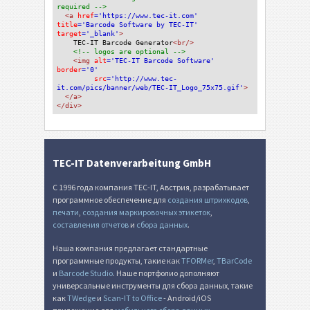
required -->
<a 
href
='https://www.tec-it.com'
title
='Barcode Software by TEC-IT'
target
='_blank'
>
TEC-IT Barcode Generator
<br/>
<!-- logos are optional -->
<img 
alt
='TEC-IT Barcode Software'
border
='0'
src
='http://www.tec-
it.com/pics/banner/web/TEC-IT_Logo_75x75.gif'
>
</a>
</div>
TEC-IT Datenverarbeitung GmbH
С 1996 года компания TEC-IT, Австрия, разрабатывает
программное обеспечение для
создания штрихкодов
,
печати
,
создания маркировочных этикеток
,
составления отчетов
и
сбора данных
.
Наша компания предлагает стандартные
программные продукты, такие как
TFORMer
,
TBarCode
и
Barcode Studio
. Наше портфолио дополняют
универсальные инструменты для сбора данных, такие
как
TWedge
и
Scan-IT to Office
- Android/iOS