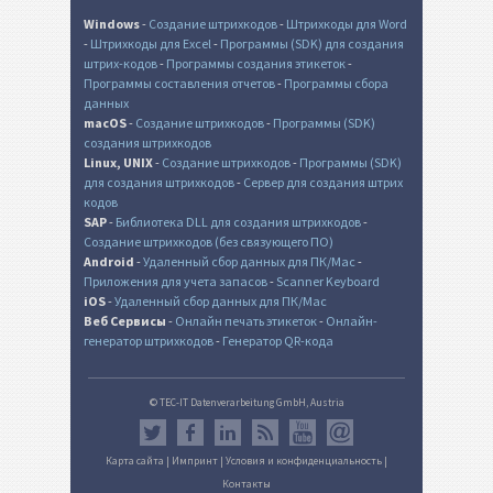
Windows
-
Создание штрихкодов
-
Штрихкоды для Word
-
Штрихкоды для Excel
-
Программы (SDK) для создания
штрих-кодов
-
Программы создания этикеток
-
Программы составления отчетов
-
Программы сбора
данных
macOS
-
Создание штрихкодов
-
Программы (SDK)
создания штрихкодов
Linux, UNIX
-
Создание штрихкодов
-
Программы (SDK)
для создания штрихкодов
-
Сервер для создания штрих
кодов
SAP
-
Библиотека DLL для создания штрихкодов
-
Создание штрихкодов (без связующего ПО)
Android
-
Удаленный сбор данных для ПК/Mac
-
Приложения для учета запасов
-
Scanner Keyboard
iOS
-
Удаленный сбор данных для ПК/Mac
Веб Сервисы
-
Онлайн печать этикеток
-
Онлайн-
генератор штрихкодов
-
Генератор QR-кода
© TEC-IT Datenverarbeitung GmbH, Austria
Карта сайта
|
Импринт
|
Условия и конфиденциальность
|
Контакты