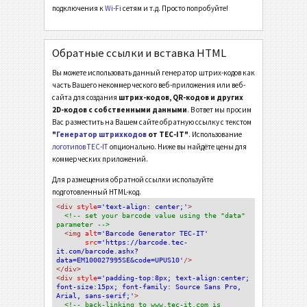
подключения к
Wi-Fi
сетям и т.д. Просто попробуйте!
Обратные ссылки и вставка HTML
Вы можете использовать данный генератор штрих-кодов как
часть Вашего некоммерческого веб-приложения или веб-
сайта для создания
штрих-кодов, QR-кодов и других
2D-кодов с собственными данными
. В ответ мы просим
Вас разместить на Вашем сайте обратную ссылку с текстом
"
Генератор штрихкодов
от TEC-IT"
. Использование
логотипов TEC-IT
опционально. Ниже вы найдёте цены для
коммерческих приложений.
Для размещения обратной ссылки используйте
подготовленный HTML-код.
<div
 style
='text-align: center;'
>
<!-- set your barcode value using the "data" 
parameter -->
<img
 alt
='Barcode Generator TEC-IT'
src
='https://barcode.tec-
it.com/barcode.ashx?
data=EM100027995SE&code=UPUS10'
/>
</div>
<div 
style
='padding-top:8px; text-align:center; 
font-size:15px; font-family: Source Sans Pro, 
Arial, sans-serif;'
>
<!-- back-linking to www.tec-it.com is 