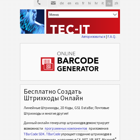
de
en
es
fr
hi
hr
it
ru
zh
Авторизоваться
|
F.A.Q.
Бесплатно Создать
Штрихкоды Онлайн
Линейные Штрихкоды, 2D Коды, GS1 DataBar, Почтовые
Штрихкоды и многие другие!
Данный онлайн генератор штрихкодов демонстрирует
возможности
программных компонентов
приложения
TBarCode SDK
.
TBarCode
упрощает создание штрихкодов в
®
Ваших приложениях, например в C# .NET, VB .NET, Microsoft