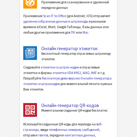
Приложение для сканирования и удаленной
передачи данных
Приложение
Scan-IT to Office
(для Android, iOS) отправляет
удаленно собранные данные и штрихкоды
в реальном
времени в Excel, Word, Google Таблицы, базы данных или
любые другие приложения для
ПК
или
Mac
.
Онлайн генератор этикеток
Бесплатный генератор отраслевых штрихкод-
этикеток
Создавайте
этикетки со штрих-кодом
и отраслевые
этикетки и формы
этикетки VDA 4902
,
AIAG
,
MAT
и т.д.
Попробуйте
бесплатную демо-версию Онлайн-генератора
этикеток со штрихкодом
для моментальной печати нужных
Вам этикеток.
Онлайн-генератор QR-кодов
Моментальное создание QR-кодов бесплатно
Используйте созданные QR-коды для перехода на
веб-
страницы
, ввода
телефонных номеров
,
сообщений
,
отправки
твитов
, передачи
контактных данных
,