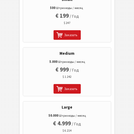
EAN / UPC
500
Штрихкоды / месяц
€ 199
2D Коды
/ Год
$ 247
2D штрих-коды GS1
Заказать
Банк и платежи
Medium
5.000
Штрихкоды / месяц
Мобильный Тэг
€ 999
/ Год
$ 1.242
Коды Здравоохранения
Заказать
ISBN Коды
Large
Визитки
50.000
Штрихкоды / месяц
€ 4.999
/ Год
События
$ 6.214