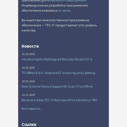
приложение для
мобильного сбора данных
.
Индивидуальная разработка программного
обеспечения возможна
на заказ
.
Вы ищите высококачественное программное
обеспечение — TEC-IT предоставляет этот уровень
качества.
Новости
31.03.2025
Introducing the Redesigned Barcode Studio V17.0
10.03.2025
TFORMer 8.9.0 – Improved E-Invoicing and Labeling
19.02.2025
New Scanner Device Support for Scan-IT to Office!
19.11.2024
Revenova Adds TEC-IT Barcode API to Salesforce TMS
Все новости...
Ссылки