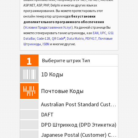
ASP.NET, ASP, PHP, Delphi и многих других языках
программирования. Вы можете протестировать этот
онлайн генератор штрихкодов
без установки
дополнительного программного обеспечения
(
Условия Предоставления Услуг
). На данной странице Вы
можете сгенерировать такие штрихкоды, как
EAN
,
UPC
,
GS1
DataBar
,
Code-128
,
QR Code®
,
Data Matrix
,
PDF417
,
Почтовые
Штрихкоды
,
ISBN
и многие другие.
1
Выберите штрих Тип
1D Коды
Почтовые Коды
Australian Post Standard Customer
DAFT
DPD Штрихкод (DPD Этикетка)
Japanese Postal (Customer) Code