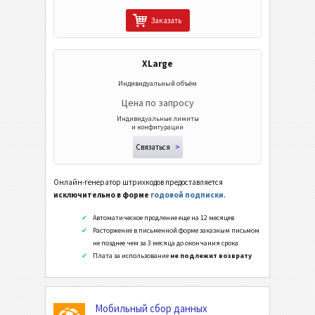
Заказать
Wi-Fi Коды
XLarge
Индивидуальный объём
Цена по запросу
Индивидуальные лимиты
и конфигурации
Связаться
>
Онлайн-генератор штрихкодов предоставляется
исключительно в форме
годовой подписки
.
Автоматическое продление еще на 12 месяцев
Расторжение в письменной форме заказным письмом
не позднее чем за 3 месяца до окончания срока
Плата за использование
не подлежит возврату
Мобильный сбор данных