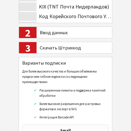
KIX (TNT Почта Нидерландов)
Код Корейского Почтового Управления
Planet Code 12
2
Ввод данных
Royal Mail 4-State
3
Royal Mail Mailmark 4-State
Скачать Штрихкод
Royal Mail Mailmark 2D
Варианты подписки
USPS PostNet 5
Для более высокого качества и больших объёмов мы
USPS PostNet 9
предлагаем гибкие подписки со следующими
преимуществами:
USPS PostNet 11
Расширенные лимиты и поддержка пакетной
USPS IM Package
обработки
UPU S10
Более высокие разрешения для растровых
форматов и экспорт в SVG
GS1 DataBar
Интеграция Barcode API
Small