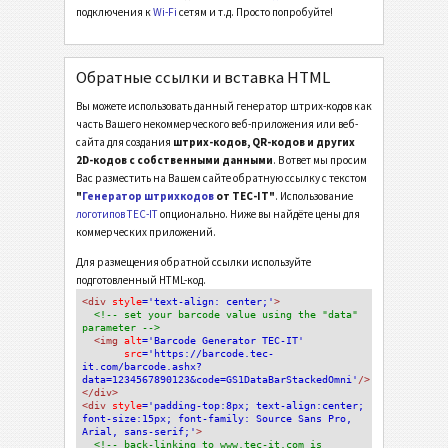
подключения к
Wi-Fi
сетям и т.д. Просто попробуйте!
Обратные ссылки и вставка HTML
Вы можете использовать данный генератор штрих-кодов как
часть Вашего некоммерческого веб-приложения или веб-
сайта для создания
штрих-кодов, QR-кодов и других
2D-кодов с собственными данными
. В ответ мы просим
Вас разместить на Вашем сайте обратную ссылку с текстом
"
Генератор штрихкодов
от TEC-IT"
. Использование
логотипов TEC-IT
опционально. Ниже вы найдёте цены для
коммерческих приложений.
Для размещения обратной ссылки используйте
подготовленный HTML-код.
<div
 style
='text-align: center;'
>
<!-- set your barcode value using the "data" 
parameter -->
<img
 alt
='Barcode Generator TEC-IT'
src
='https://barcode.tec-
it.com/barcode.ashx?
data=1234567890123&code=GS1DataBarStackedOmni'
/>
</div>
<div 
style
='padding-top:8px; text-align:center; 
font-size:15px; font-family: Source Sans Pro, 
Arial, sans-serif;'
>
<!-- back-linking to www.tec-it.com is 