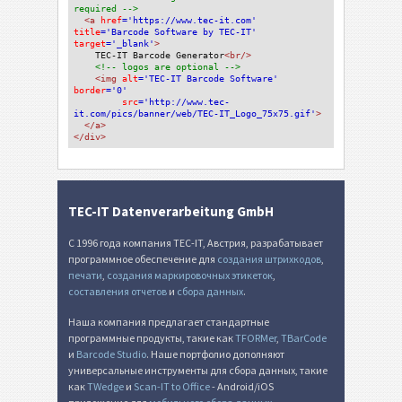
required -->
<a 
href
='https://www.tec-it.com'
title
='Barcode Software by TEC-IT'
target
='_blank'
>
TEC-IT Barcode Generator
<br/>
<!-- logos are optional -->
<img 
alt
='TEC-IT Barcode Software'
border
='0'
src
='http://www.tec-
it.com/pics/banner/web/TEC-IT_Logo_75x75.gif'
>
</a>
</div>
TEC-IT Datenverarbeitung GmbH
С 1996 года компания TEC-IT, Австрия, разрабатывает
программное обеспечение для
создания штрихкодов
,
печати
,
создания маркировочных этикеток
,
составления отчетов
и
сбора данных
.
Наша компания предлагает стандартные
программные продукты, такие как
TFORMer
,
TBarCode
и
Barcode Studio
. Наше портфолио дополняют
универсальные инструменты для сбора данных, такие
как
TWedge
и
Scan-IT to Office
- Android/iOS