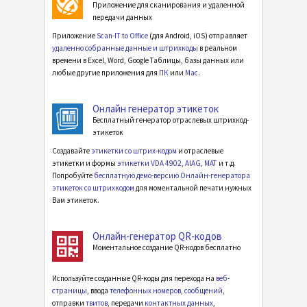
Приложение для сканирования и удаленной
передачи данных
Приложение
Scan-IT to Office
(для Android, iOS) отправляет
удаленно собранные данные и штрихкоды
в реальном
времени в Excel, Word, Google Таблицы, базы данных или
любые другие приложения для
ПК
или
Mac
.
Онлайн генератор этикеток
Бесплатный генератор отраслевых штрихкод-
этикеток
Создавайте
этикетки со штрих-кодом
и отраслевые
этикетки и формы
этикетки VDA 4902
,
AIAG
,
MAT
и т.д.
Попробуйте
бесплатную демо-версию Онлайн-генератора
этикеток со штрихкодом
для моментальной печати нужных
Вам этикеток.
Онлайн-генератор QR-кодов
Моментальное создание QR-кодов бесплатно
Используйте созданные QR-коды для перехода на
веб-
страницы
, ввода
телефонных номеров
,
сообщений
,
отправки
твитов
, передачи
контактных данных
,