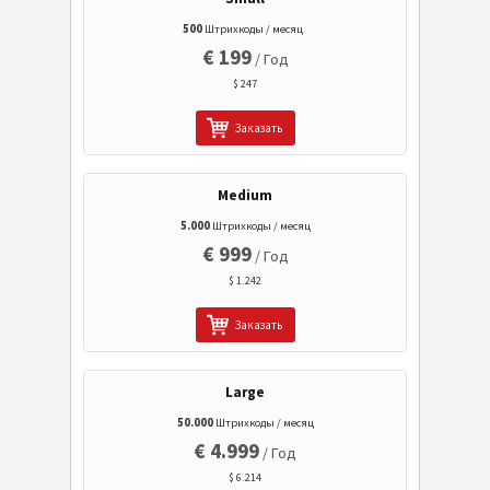
500
Штрихкоды / месяц
2D штрих-коды GS1
€ 199
/ Год
$ 247
Банк и платежи
Заказать
Мобильный Тэг
Medium
Коды Здравоохранения
5.000
Штрихкоды / месяц
€ 999
/ Год
ISBN Коды
$ 1.242
Заказать
Визитки
Large
События
50.000
Штрихкоды / месяц
€ 4.999
/ Год
Wi-Fi Коды
$ 6.214