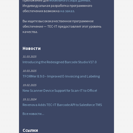
приложение для
мобильного сбора данных
.
Индивидуальная разработка программного
обеспечения возможна
на заказ
.
Вы ищите высококачественное программное
обеспечение — TEC-IT предоставляет этот уровень
качества.
Новости
31.03.2025
Introducing the Redesigned Barcode Studio V17.0
10.03.2025
TFORMer 8.9.0 – Improved E-Invoicing and Labeling
19.02.2025
New Scanner Device Support for Scan-IT to Office!
19.11.2024
Revenova Adds TEC-IT Barcode API to Salesforce TMS
Все новости...
Ссылки