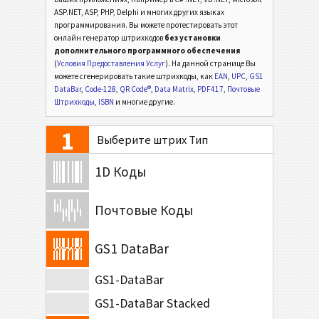
ASP.NET, ASP, PHP, Delphi и многих других языках
программирования. Вы можете протестировать этот
онлайн генератор штрихкодов
без установки
дополнительного программного обеспечения
(
Условия Предоставления Услуг
). На данной странице Вы
можете сгенерировать такие штрихкоды, как
EAN
,
UPC
,
GS1
DataBar
,
Code-128
,
QR Code®
,
Data Matrix
,
PDF417
,
Почтовые
Штрихкоды
,
ISBN
и многие другие.
1
Выберите штрих Тип
1D Коды
Почтовые Коды
GS1 DataBar
GS1-DataBar
GS1-DataBar Stacked