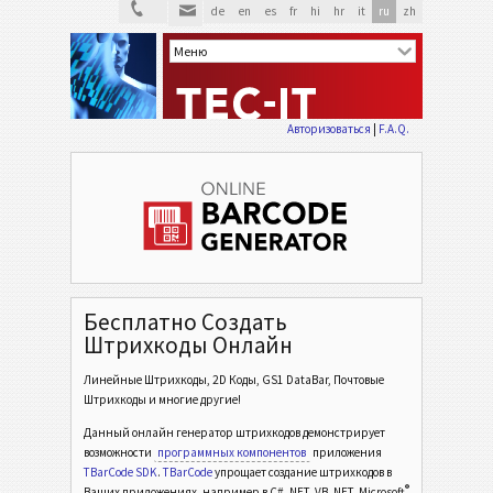
de
en
es
fr
hi
hr
it
ru
zh
Авторизоваться
|
F.A.Q.
Бесплатно Создать
Штрихкоды Онлайн
Линейные Штрихкоды, 2D Коды, GS1 DataBar, Почтовые
Штрихкоды и многие другие!
Данный онлайн генератор штрихкодов демонстрирует
возможности
программных компонентов
приложения
TBarCode SDK
.
TBarCode
упрощает создание штрихкодов в
®
Ваших приложениях, например в C# .NET, VB .NET, Microsoft