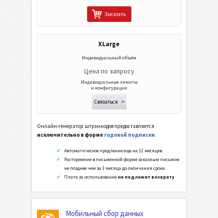
Заказать
XLarge
Индивидуальный объём
Цена по запросу
Индивидуальные лимиты
и конфигурации
Связаться
>
Онлайн-генератор штрихкодов предоставляется
исключительно в форме
годовой подписки
.
Автоматическое продление еще на 12 месяцев
Расторжение в письменной форме заказным письмом
не позднее чем за 3 месяца до окончания срока
Плата за использование
не подлежит возврату
Мобильный сбор данных