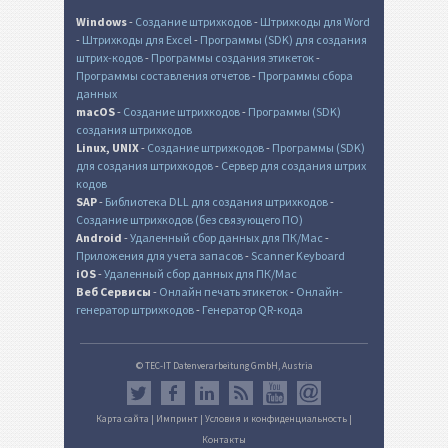
Windows
-
Создание штрихкодов
-
Штрихкоды для Word
-
Штрихкоды для Excel
-
Программы (SDK) для создания
штрих-кодов
-
Программы создания этикеток
-
Программы составления отчетов
-
Программы сбора
данных
macOS
-
Создание штрихкодов
-
Программы (SDK)
создания штрихкодов
Linux, UNIX
-
Создание штрихкодов
-
Программы (SDK)
для создания штрихкодов
-
Сервер для создания штрих
кодов
SAP
-
Библиотека DLL для создания штрихкодов
-
Создание штрихкодов (без связующего ПО)
Android
-
Удаленный сбор данных для ПК/Mac
-
Приложения для учета запасов
-
Scanner Keyboard
iOS
-
Удаленный сбор данных для ПК/Mac
Веб Сервисы
-
Онлайн печать этикеток
-
Онлайн-
генератор штрихкодов
-
Генератор QR-кода
© TEC-IT Datenverarbeitung GmbH, Austria
Карта сайта
|
Импринт
|
Условия и конфиденциальность
|
Контакты