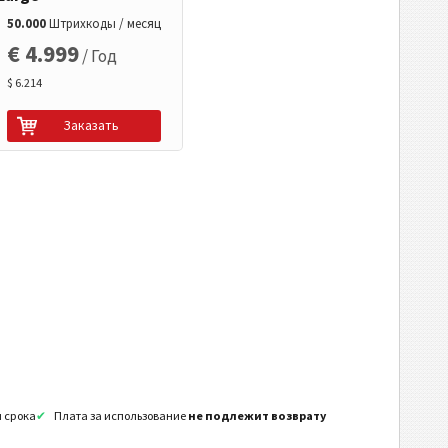
50.000
Штрихкоды / месяц
€ 4.999
/ Год
$ 6.214
Заказать
я срока
Плата за использование
не подлежит возврату