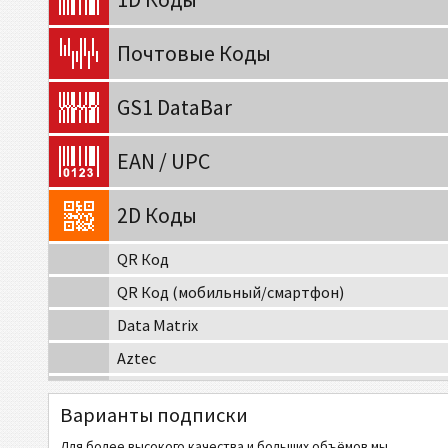
Почтовые Коды
GS1 DataBar
EAN / UPC
2D Коды
QR Код
QR Код (мобильный/смартфон)
Data Matrix
Aztec
Codablock-F
Варианты подписки
MaxiCode
Для более высокого качества и больших объёмов мы