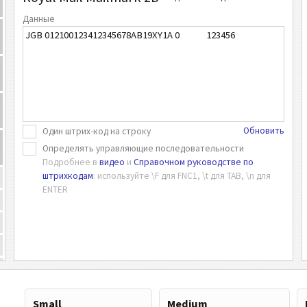
Данные
Обновить
Один штрих-код на строку
Определять управляющие последовательности
Подробнее в
видео
и
Справочном руководстве по
штрихкодам
: используйте \F для FNC1, \t для TAB, \n для
ENTER
Small
Medium