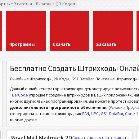
ортные Этикетки
Визитки с QR-Кодом
Программы
Скачать
Заказать
Бесплатно Создать Штрихкоды Онла
Линейные Штрихкоды, 2D Коды, GS1 DataBar, Почтовые Штрихкоды и
Данный онлайн генератор штрихкодов демонстрирует возможност
TBarCode
упрощает создание штрихкодов в Ваших приложениях, напри
многих других языках программирования. Вы можете протестирова
дополнительного программного обеспечения
(
Условия Предос
сгенерировать такие штрихкоды, как
EAN
,
UPC
,
GS1 DataBar
,
Code-1
многие другие.
Royal Mail Mailmark 2D
Создать последовательность