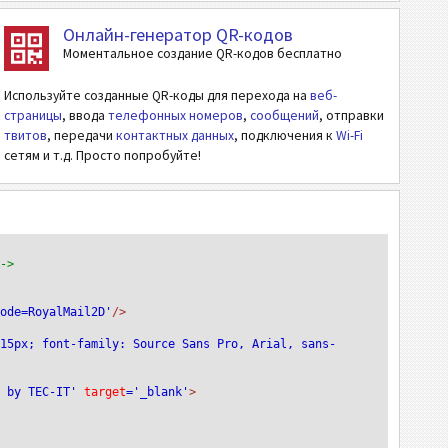
Онлайн-генератор QR-кодов
Моментальное создание QR-кодов бесплатно
Используйте созданные QR-коды для перехода на
веб-
страницы
, ввода
телефонных номеров
,
сообщений
, отправки
твитов
, передачи
контактных данных
, подключения к
Wi-Fi
сетям и т.д. Просто попробуйте!
-->
code=RoyalMail2D'
/>
:15px; font-family: Source Sans Pro, Arial, sans-
e by TEC-IT'
 target
='_blank'
>