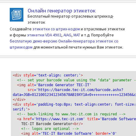
Онлайн генератор этикеток
Бесплатный генератор отраслевых штрихкод-
этикеток
Создавайте
этикетки со штрих-кодом
и отраслевые этикетки
и формы
этикетки VDA 4902
,
AIAG
,
MAT
и т.д. Попробуйте
бесплатную демо-версию Онлайн-генератора этикеток со
штрихкодом
для моментальной печати нужных Вам этикеток.
<div
 style
='text-align: center;'
>
<!-- set your barcode value using the "data" parameter 
<img
 alt
='Barcode Generator TEC-IT'
src
='https://barcode.tec-it.com/barcode.ashx?
data=JGB+012100123412345678AB19XY1A+0+++++++++++++123456&
</div>
<div 
style
='padding-top:8px; text-align:center; font-size
serif;'
>
<!-- back-linking to www.tec-it.com is required -->
<a 
href
='https://www.tec-it.com'
 title
='Barcode Softwar
TEC-IT Barcode Generator
<br/>
<!-- logos are optional -->
<img 
alt
='TEC-IT Barcode Software'
 border
='0'