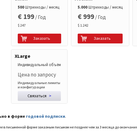
500
Штрихкоды / месяц
5.000
Штрихкоды / месяц
€ 199
€ 999
/ Год
/ Год
$ 247
$ 1.242
Заказать
Заказать
XLarge
Индивидуальный объём
Цена по запросу
Индивидуальные лимиты
и конфигурации
Связаться
>
ьно в форме
годовой подписки
.
е в письменной форме заказным письмом не позднее чем за 3 месяца до окончани