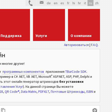
de
en
es
fr
hi
hr
it
ru
zh
Поддержка
Услуги
О компании
Авторизоваться
|
F.A.Q.
йн
 многие другие!
и
программных компонентов
приложения
TBarCode SDK
.
®
мер в C# .NET, VB .NET, Microsoft
ASP.NET, ASP, PHP, Delphi и
ть этот онлайн генератор штрихкодов
без установки
тавления Услуг
). На данной странице Вы можете
28
,
QR Code®
,
Data Matrix
,
PDF417
,
Почтовые Штрихкоды
,
ISBN
и