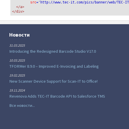
src
='http://www.tec-it.com/pics/banner/web/TEC-I
</a>
</div>
Новости
31.03.2025
Introducing the Redesigned Barcode Studio V17.0
10.03.2025
TFORMer 8.9.0 – Improved E-Invoicing and Labeling
19.02.2025
New Scanner Device Support for Scan-IT to Office!
19.11.2024
Revenova Adds TEC-IT Barcode API to Salesforce TMS
Все новости...