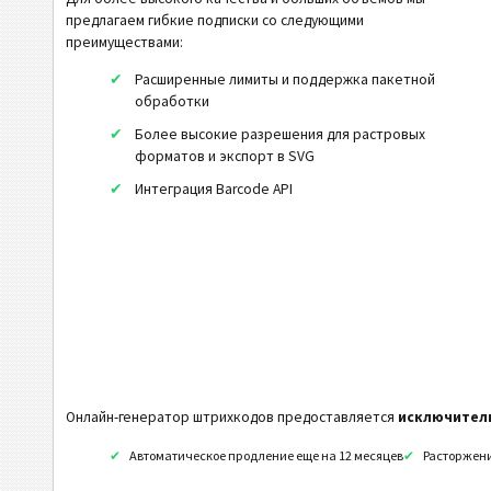
MicroPDF417
предлагаем гибкие подписки со следующими
преимуществами:
PDF417
Расширенные лимиты и поддержка пакетной
Micro QR Код
обработки
Han Xin
Более высокие разрешения для растровых
DotCode
форматов и экспорт в SVG
Интеграция Barcode API
Royal Mail Mailmark 2D
NTIN Код
PPN Код
2D штрих-коды GS1
Банк и платежи
Онлайн-генератор штрихкодов предоставляется
исключител
Мобильный Тэг
Автоматическое продление еще на 12 месяцев
Расторжени
Коды Здравоохранения