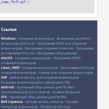
T_Logo_75x75.gif'
>
Ссылки
Windows
-
Создание штрихкодов
-
Штрихкоды для Word
-
Штрихкоды для Excel
-
Программы (SDK) для создания
штрих-кодов
-
Программы создания этикеток
-
Программы
составления отчетов
-
Программы сбора данных
macOS
-
Создание штрихкодов
-
Программы (SDK)
создания штрихкодов
Linux, UNIX
-
Создание штрихкодов
-
Программы (SDK) для
создания штрихкодов
-
Сервер для создания штрих кодов
SAP
-
Библиотека DLL для создания штрихкодов
-
Создание штрихкодов (без связующего ПО)
Android
-
Удаленный сбор данных для ПК/Mac
-
Приложения для учета запасов
-
Scanner Keyboard
iOS
-
Удаленный сбор данных для ПК/Mac
Веб Сервисы
-
Онлайн печать этикеток
-
Онлайн-
генератор штрихкодов
-
Генератор QR-кода