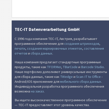
TEC-IT Datenverarbeitung GmbH
С 1996 года компания TEC-IT, Австрия, разрабатывает
программное обеспечение для
создания штрихкодов
,
печати
,
создания маркировочных этикеток
,
составления
отчетов
и
сбора данных
.
Наша компания предлагает стандартные программные
продукты, такие как
TFORMer
,
TBarCode
и
Barcode Studio
.
Наше портфолио дополняют универсальные инструменты
для сбора данных, такие как
TWedge
и
Scan-IT to Office
-
Android/iOS приложение для
мобильного сбора данных
.
Индивидуальная разработка программного обеспечения
возможна
на заказ
.
Вы ищите высококачественное программное обеспечение
— TEC-IT предоставляет этот уровень качества.