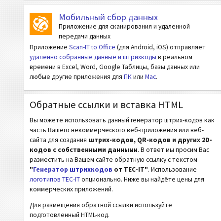
Мобильный сбор данных
ISBN Коды
Приложение для сканирования и удаленной
передачи данных
Приложение
Scan-IT to Office
(для Android, iOS) отправляет
Визитки
удаленно собранные данные и штрихкоды
в реальном
времени в Excel, Word, Google Таблицы, базы данных или
События
любые другие приложения для
ПК
или
Mac
.
Wi-Fi Коды
Обратные ссылки и вставка HTML
Вы можете использовать данный генератор штрих-кодов как
часть Вашего некоммерческого веб-приложения или веб-
сайта для создания
штрих-кодов, QR-кодов и других 2D-
кодов с собственными данными
. В ответ мы просим Вас
разместить на Вашем сайте обратную ссылку с текстом
"
Генератор штрихкодов
от TEC-IT"
. Использование
логотипов TEC-IT
опционально. Ниже вы найдёте цены для
коммерческих приложений.
Для размещения обратной ссылки используйте
подготовленный HTML-код.