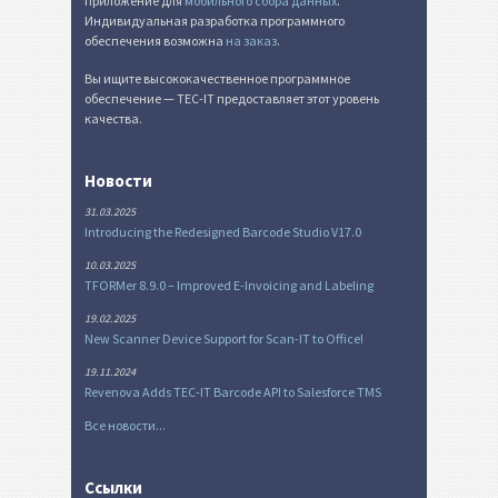
приложение для
мобильного сбора данных
.
Индивидуальная разработка программного
обеспечения возможна
на заказ
.
Вы ищите высококачественное программное
обеспечение — TEC-IT предоставляет этот уровень
качества.
Новости
31.03.2025
Introducing the Redesigned Barcode Studio V17.0
10.03.2025
TFORMer 8.9.0 – Improved E-Invoicing and Labeling
19.02.2025
New Scanner Device Support for Scan-IT to Office!
19.11.2024
Revenova Adds TEC-IT Barcode API to Salesforce TMS
Все новости...
Ссылки