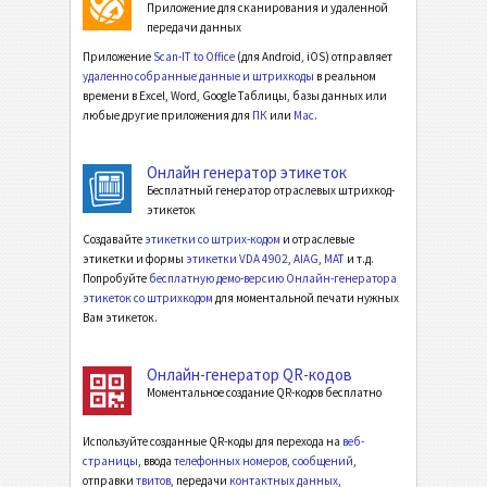
Приложение для сканирования и удаленной
передачи данных
Приложение
Scan-IT to Office
(для Android, iOS) отправляет
удаленно собранные данные и штрихкоды
в реальном
времени в Excel, Word, Google Таблицы, базы данных или
любые другие приложения для
ПК
или
Mac
.
Онлайн генератор этикеток
Бесплатный генератор отраслевых штрихкод-
этикеток
Создавайте
этикетки со штрих-кодом
и отраслевые
этикетки и формы
этикетки VDA 4902
,
AIAG
,
MAT
и т.д.
Попробуйте
бесплатную демо-версию Онлайн-генератора
этикеток со штрихкодом
для моментальной печати нужных
Вам этикеток.
Онлайн-генератор QR-кодов
Моментальное создание QR-кодов бесплатно
Используйте созданные QR-коды для перехода на
веб-
страницы
, ввода
телефонных номеров
,
сообщений
,
отправки
твитов
, передачи
контактных данных
,