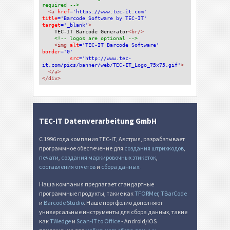
required -->
<a 
href
='https://www.tec-it.com'
title
='Barcode Software by TEC-IT'
target
='_blank'
>
TEC-IT Barcode Generator
<br/>
<!-- logos are optional -->
<img 
alt
='TEC-IT Barcode Software'
border
='0'
src
='http://www.tec-
it.com/pics/banner/web/TEC-IT_Logo_75x75.gif'
>
</a>
</div>
TEC-IT Datenverarbeitung GmbH
С 1996 года компания TEC-IT, Австрия, разрабатывает
программное обеспечение для
создания штрихкодов
,
печати
,
создания маркировочных этикеток
,
составления отчетов
и
сбора данных
.
Наша компания предлагает стандартные
программные продукты, такие как
TFORMer
,
TBarCode
и
Barcode Studio
. Наше портфолио дополняют
универсальные инструменты для сбора данных, такие
как
TWedge
и
Scan-IT to Office
- Android/iOS