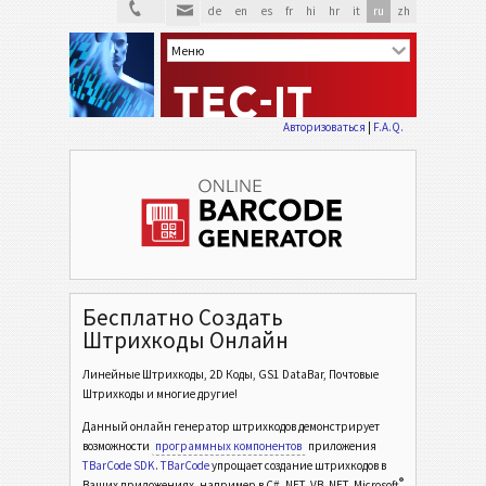
de
en
es
fr
hi
hr
it
ru
zh
Авторизоваться
|
F.A.Q.
Бесплатно Создать
Штрихкоды Онлайн
Линейные Штрихкоды, 2D Коды, GS1 DataBar, Почтовые
Штрихкоды и многие другие!
Данный онлайн генератор штрихкодов демонстрирует
возможности
программных компонентов
приложения
TBarCode SDK
.
TBarCode
упрощает создание штрихкодов в
®
Ваших приложениях, например в C# .NET, VB .NET, Microsoft