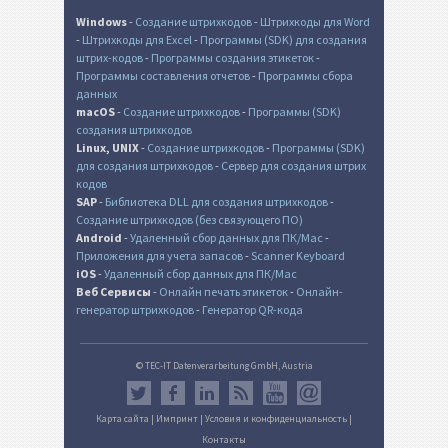
Windows
-
Создание штрихкодов
-
Штрихкоды для Word
-
Штрихкоды для Excel
-
Программы (SDK) для создания
штрих-кодов
-
Программы создания этикеток
-
Программы составления отчетов
-
Программы сбора
данных
macOS
-
Создание штрихкодов
-
Программы (SDK)
создания штрихкодов
Linux, UNIX
-
Создание штрихкодов
-
Программы (SDK)
для создания штрихкодов
-
Сервер для создания штрих
кодов
SAP
-
Библиотека DLL для создания штрихкодов
-
Создание штрихкодов (без связующего ПО)
Android
-
Удаленный сбор данных для ПК/Mac
-
Приложения для учета запасов
-
Scanner Keyboard
iOS
-
Удаленный сбор данных для ПК/Mac
Веб Сервисы
-
Онлайн печать этикеток
-
Онлайн-
генератор штрихкодов
-
Генератор QR-кода
© TEC-IT Datenverarbeitung GmbH, Austria
Карта сайта
|
Импринт
|
Условия и конфиденциальность
|
Контакты