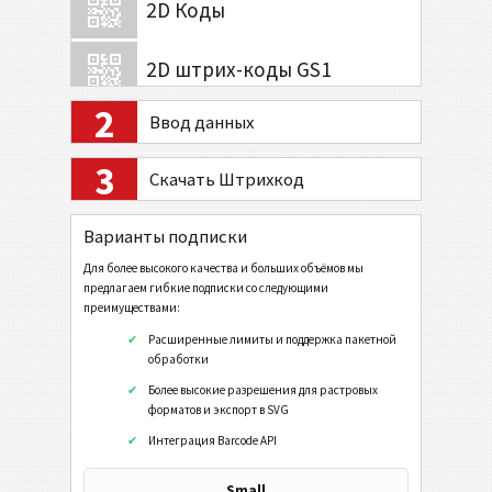
2D Коды
2D штрих-коды GS1
2
Ввод данных
Банк и платежи
3
Скачать Штрихкод
Мобильный Тэг
Варианты подписки
Коды Здравоохранения
Для более высокого качества и больших объёмов мы
предлагаем гибкие подписки со следующими
ISBN Коды
преимуществами:
Расширенные лимиты и поддержка пакетной
обработки
Визитки
Более высокие разрешения для растровых
форматов и экспорт в SVG
События
Интеграция Barcode API
Wi-Fi Коды
Small