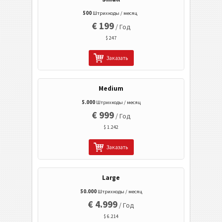
500
Штрихкоды / месяц
QR Код
€ 199
/ Год
Data Matrix
$ 247
Заказать
Medium
5.000
Штрихкоды / месяц
€ 999
/ Год
$ 1.242
Заказать
Large
50.000
Штрихкоды / месяц
€ 4.999
/ Год
$ 6.214