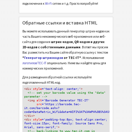
подключения к
Wi-Fi
сетям и т.д. Просто попробуйте!
Обратные ссылки и вставка HTML
Вы можете использовать данный генератор штрих-кодов как
часть Вашего некоммерческого веб-приложения или веб-
сайта для создания
штрих-кодов, QR-кодов и других
2D-кодов с собственными данными
. В ответ мы просим
Вас разместить на Вашем сайте обратную ссылку с текстом
"
Генератор штрихкодов
от TEC-IT"
. Использование
логотипов TEC-IT
опционально. Ниже вы найдёте цены для
коммерческих приложений.
Для размещения обратной ссылки используйте
подготовленный HTML-код.
<div
 style
='text-align: center;'
>
<!-- set your barcode value using the "data" 
parameter -->
<img
 alt
='Barcode Generator TEC-IT'
src
='https://barcode.tec-
it.com/barcode.ashx?
code=DataMatrix_Wifi&data=WIFI%3AT%3AWPA%3BS%3ASSID%3BP%3A%3B
</div>
<div 
style
='padding-top:8px; text-align:center; 
font-size:15px; font-family: Source Sans Pro, 
Arial, sans-serif;'
>
<!-- back-linking to www.tec-it.com is 