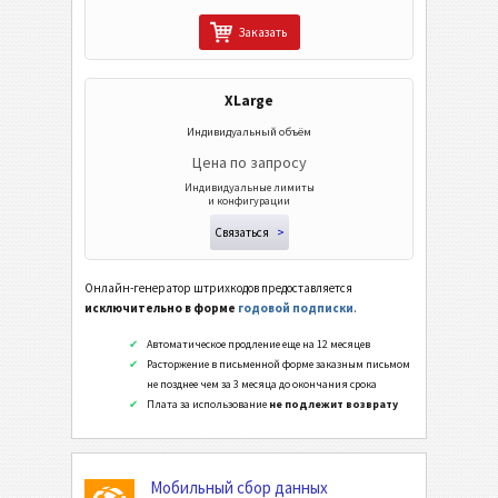
Заказать
XLarge
Индивидуальный объём
Цена по запросу
Индивидуальные лимиты
и конфигурации
Связаться
>
Онлайн-генератор штрихкодов предоставляется
исключительно в форме
годовой подписки
.
Автоматическое продление еще на 12 месяцев
Расторжение в письменной форме заказным письмом
не позднее чем за 3 месяца до окончания срока
Плата за использование
не подлежит возврату
Мобильный сбор данных