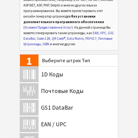
ASP.NET, ASP, PHP, Delphi и многих других языках
программирования. Вы можете протестировать этот
онлайн генератор штрихкодов
без установки
дополнительного программного обеспечения
(
Условия Предоставления Услуг
). На данной странице Вы
можете сгенерировать такие штрихкоды, как
EAN
,
UPC
,
GS1
DataBar
,
Code-128
,
QR Code®
,
Data Matrix
,
PDF417
,
Почтовые
Штрихкоды
,
ISBN
и многие другие.
1
Выберите штрих Тип
1D Коды
Почтовые Коды
GS1 DataBar
EAN / UPC