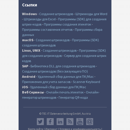
Ссылки
Windows
-
Создание штрихкодов
-
Штрихкоды для Word
-
Штрихкоды для Excel
-
Программы (SDK) для создания
штрих-кодов
-
Программы создания этикеток
-
Программы составления отчетов
-
Программы сбора
данных
macOS
-
Создание штрихкодов
-
Программы (SDK)
создания штрихкодов
Linux, UNIX
-
Создание штрихкодов
-
Программы (SDK)
для создания штрихкодов
-
Сервер для создания штрих
кодов
SAP
-
Библиотека DLL для создания штрихкодов
-
Создание штрихкодов (без связующего ПО)
Android
-
Удаленный сбор данных для ПК/Mac
-
Приложения для учета запасов
-
Scanner Keyboard
iOS
-
Удаленный сбор данных для ПК/Mac
Веб Сервисы
-
Онлайн печать этикеток
-
Онлайн-
генератор штрихкодов
-
Генератор QR-кода
© TEC-IT Datenverarbeitung GmbH, Austria
Карта сайта
|
Импринт
|
Условия и конфиденциальность
|