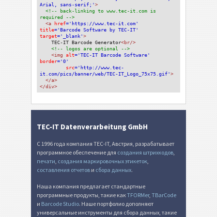
Arial, sans-serif;'
>
<!-- back-linking to www.tec-it.com is 
required -->
<a 
href
='https://www.tec-it.com'
title
='Barcode Software by TEC-IT'
target
='_blank'
>
TEC-IT Barcode Generator
<br/>
<!-- logos are optional -->
<img 
alt
='TEC-IT Barcode Software'
border
='0'
src
='http://www.tec-
it.com/pics/banner/web/TEC-IT_Logo_75x75.gif'
>
</a>
</div>
TEC-IT Datenverarbeitung GmbH
С 1996 года компания TEC-IT, Австрия, разрабатывает
программное обеспечение для
создания штрихкодов
,
печати
,
создания маркировочных этикеток
,
составления отчетов
и
сбора данных
.
Наша компания предлагает стандартные
программные продукты, такие как
TFORMer
,
TBarCode
и
Barcode Studio
. Наше портфолио дополняют
универсальные инструменты для сбора данных, такие