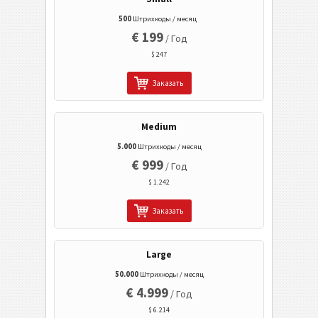
Мобильный Тэг
500
Штрихкоды / месяц
€ 199
/ Год
Коды Здравоохранения
$ 247
Заказать
ISBN Коды
Визитки
Medium
5.000
Штрихкоды / месяц
€ 999
События
/ Год
$ 1.242
Wi-Fi Коды
Заказать
Large
50.000
Штрихкоды / месяц
€ 4.999
/ Год
$ 6.214