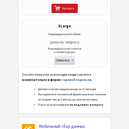
Заказать
XLarge
Индивидуальный объём
Цена по запросу
Индивидуальные лимиты
и конфигурации
Связаться
>
Онлайн-генератор штрихкодов предоставляется
исключительно в форме
годовой подписки
.
Автоматическое продление еще на 12 месяцев
Расторжение в письменной форме заказным письмом
не позднее чем за 3 месяца до окончания срока
Плата за использование
не подлежит возврату
Мобильный сбор данных