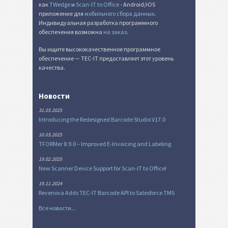
как
TWedge
и
Scan-IT to Office
- Android/iOS
приложение для
мобильного сбора данных
.
Индивидуальная разработка программного
обеспечения возможна
на заказ
.
Вы ищите высококачественное программное
обеспечение — TEC-IT предоставляет этот уровень
качества.
Новости
31.03.2025
Introducing the Redesigned Barcode Studio V17.0
10.03.2025
TFORMer 8.9.0 – Improved E-Invoicing and Labeling
19.02.2025
New Scanner Device Support for Scan-IT to Office!
19.11.2024
Revenova Adds TEC-IT Barcode API to Salesforce TMS
Все новости...