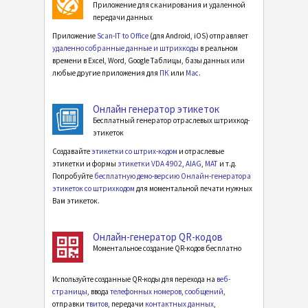
Приложение для сканирования и удаленной
передачи данных
Приложение
Scan-IT to Office
(для Android, iOS) отправляет
удаленно собранные данные и штрихкоды
в реальном
времени в Excel, Word, Google Таблицы, базы данных или
любые другие приложения для
ПК
или
Mac
.
Онлайн генератор этикеток
Бесплатный генератор отраслевых штрихкод-
этикеток
Создавайте
этикетки со штрих-кодом
и отраслевые
этикетки и формы
этикетки VDA 4902
,
AIAG
,
MAT
и т.д.
Попробуйте
бесплатную демо-версию Онлайн-генератора
этикеток со штрихкодом
для моментальной печати нужных
Вам этикеток.
Онлайн-генератор QR-кодов
Моментальное создание QR-кодов бесплатно
Используйте созданные QR-коды для перехода на
веб-
страницы
, ввода
телефонных номеров
,
сообщений
,
отправки
твитов
, передачи
контактных данных
,