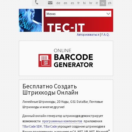
de
en
es
fr
hi
hr
it
ru
zh
Авторизоваться
|
F.A.Q.
Бесплатно Создать
Штрихкоды Онлайн
Линейные Штрихкоды, 2D Коды, GS1 DataBar, Почтовые
Штрихкоды и многие другие!
Данный онлайн генератор штрихкодов демонстрирует
возможности
программных компонентов
приложения
TBarCode SDK
.
TBarCode
упрощает создание штрихкодов в
®
Ваших приложениях, например в C# .NET, VB .NET, Microsoft