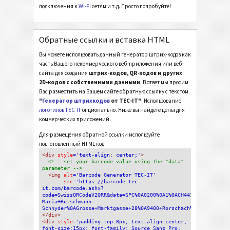
подключения к
Wi-Fi
сетям и т.д. Просто попробуйте!
Обратные ссылки и вставка HTML
Вы можете использовать данный генератор штрих-кодов как
часть Вашего некоммерческого веб-приложения или веб-
сайта для создания
штрих-кодов, QR-кодов и других
2D-кодов с собственными данными
. В ответ мы просим
Вас разместить на Вашем сайте обратную ссылку с текстом
"
Генератор штрихкодов
от TEC-IT"
. Использование
логотипов TEC-IT
опционально. Ниже вы найдёте цены для
коммерческих приложений.
Для размещения обратной ссылки используйте
подготовленный HTML-код.
<div
 style
='text-align: center;'
>
<!-- set your barcode value using the "data" 
parameter -->
<img
 alt
='Barcode Generator TEC-IT'
src
='https://barcode.tec-
it.com/barcode.ashx?
code=SwissQRCodeV2QRR&data=SPC%0A0200%0A1%0ACH443199912300088
Maria+Rutschmann-
Schnyder%0AGrosse+Marktgasse+28%0A9400+Rorschach%0A%0A%0ACH%0
</div>
<div 
style
='padding-top:8px; text-align:center; 
font-size:15px; font-family: Source Sans Pro, 