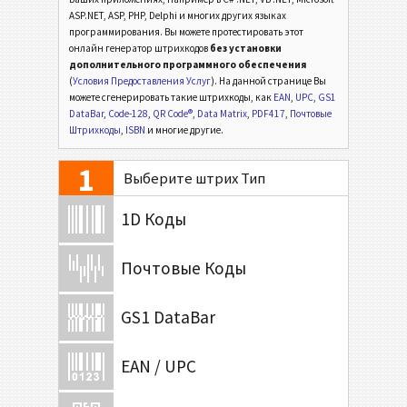
ASP.NET, ASP, PHP, Delphi и многих других языках
программирования. Вы можете протестировать этот
онлайн генератор штрихкодов
без установки
дополнительного программного обеспечения
(
Условия Предоставления Услуг
). На данной странице Вы
можете сгенерировать такие штрихкоды, как
EAN
,
UPC
,
GS1
DataBar
,
Code-128
,
QR Code®
,
Data Matrix
,
PDF417
,
Почтовые
Штрихкоды
,
ISBN
и многие другие.
1
Выберите штрих Тип
1D Коды
Почтовые Коды
GS1 DataBar
EAN / UPC