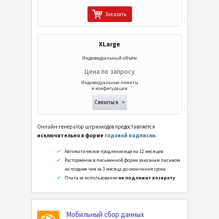
Заказать
XLarge
Индивидуальный объём
Цена по запросу
Индивидуальные лимиты
и конфигурации
Связаться
>
Онлайн-генератор штрихкодов предоставляется
исключительно в форме
годовой подписки
.
Автоматическое продление еще на 12 месяцев
Расторжение в письменной форме заказным письмом
не позднее чем за 3 месяца до окончания срока
Плата за использование
не подлежит возврату
Мобильный сбор данных