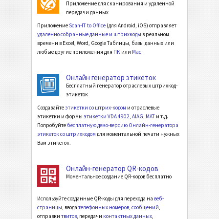
Приложение для сканирования и удаленной
передачи данных
Приложение
Scan-IT to Office
(для Android, iOS) отправляет
удаленно собранные данные и штрихкоды
в реальном
времени в Excel, Word, Google Таблицы, базы данных или
любые другие приложения для
ПК
или
Mac
.
Онлайн генератор этикеток
Бесплатный генератор отраслевых штрихкод-
этикеток
Создавайте
этикетки со штрих-кодом
и отраслевые
этикетки и формы
этикетки VDA 4902
,
AIAG
,
MAT
и т.д.
Попробуйте
бесплатную демо-версию Онлайн-генератора
этикеток со штрихкодом
для моментальной печати нужных
Вам этикеток.
Онлайн-генератор QR-кодов
Моментальное создание QR-кодов бесплатно
Используйте созданные QR-коды для перехода на
веб-
страницы
, ввода
телефонных номеров
,
сообщений
,
отправки
твитов
, передачи
контактных данных
,