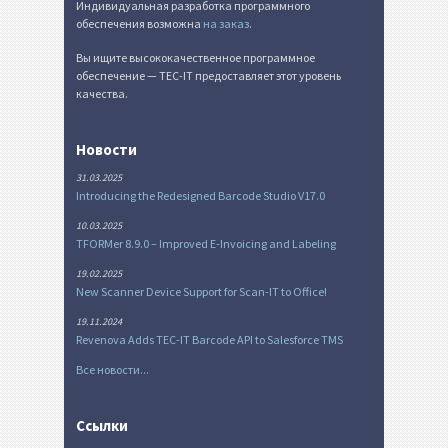
Индивидуальная разработка программного
обеспечения возможна
на заказ
.
Вы ищите высококачественное программное
обеспечение — TEC-IT предоставляет этот уровень
качества.
Новости
31.03.2025
Introducing the Redesigned Barcode Studio V17.0
10.03.2025
TFORMer 8.9.0 – Improved E-Invoicing and Labeling
19.02.2025
New Scanner Device Support for Scan-IT to Office!
19.11.2024
Revenova Adds TEC-IT Barcode API to Salesforce TMS
Все новости...
Ссылки