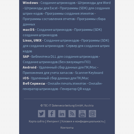
Windows
-
Создание штрихкодов
-
Штрихкоды для Word
-
Штрихкоды для Excel
-
Программы (SDK) для создания
штрих-кодов
-
Программы создания этикеток
-
Программы составления отчетов
-
Программы сбора
данных
macOS
-
Создание штрихкодов
-
Программы (SDK)
создания штрихкодов
Linux, UNIX
-
Создание штрихкодов
-
Программы (SDK)
для создания штрихкодов
-
Сервер для создания штрих
кодов
SAP
-
Библиотека DLL для создания штрихкодов
-
Создание штрихкодов (без связующего ПО)
Android
-
Удаленный сбор данных для ПК/Mac
-
Приложения для учета запасов
-
Scanner Keyboard
iOS
-
Удаленный сбор данных для ПК/Mac
Веб Сервисы
-
Онлайн печать этикеток
-
Онлайн-
генератор штрихкодов
-
Генератор QR-кода
© TEC-IT Datenverarbeitung GmbH, Austria
Карта сайта
|
Импринт
|
Условия и конфиденциальность
|
Контакты