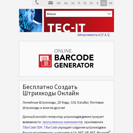
de
en
es
fr
hi
hr
it
ru
zh
Авторизоваться
|
F.A.Q.
Бесплатно Создать
Штрихкоды Онлайн
Линейные Штрихкоды, 2D Коды, GS1 DataBar, Почтовые
Штрихкоды и многие другие!
Данный онлайн генератор штрихкодов демонстрирует
возможности
программных компонентов
приложения
TBarCode SDK
.
TBarCode
упрощает создание штрихкодов в
®
Ваших приложениях, например в C# .NET, VB .NET, Microsoft