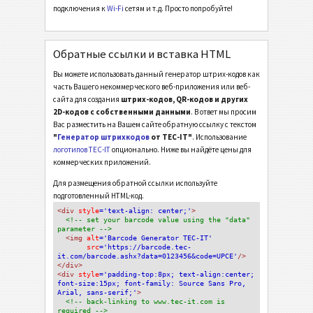
подключения к
Wi-Fi
сетям и т.д. Просто попробуйте!
Обратные ссылки и вставка HTML
Вы можете использовать данный генератор штрих-кодов как
часть Вашего некоммерческого веб-приложения или веб-
сайта для создания
штрих-кодов, QR-кодов и других
2D-кодов с собственными данными
. В ответ мы просим
Вас разместить на Вашем сайте обратную ссылку с текстом
"
Генератор штрихкодов
от TEC-IT"
. Использование
логотипов TEC-IT
опционально. Ниже вы найдёте цены для
коммерческих приложений.
Для размещения обратной ссылки используйте
подготовленный HTML-код.
<div
 style
='text-align: center;'
>
<!-- set your barcode value using the "data" 
parameter -->
<img
 alt
='Barcode Generator TEC-IT'
src
='https://barcode.tec-
it.com/barcode.ashx?data=0123456&code=UPCE'
/>
</div>
<div 
style
='padding-top:8px; text-align:center; 
font-size:15px; font-family: Source Sans Pro, 
Arial, sans-serif;'
>
<!-- back-linking to www.tec-it.com is 
required -->