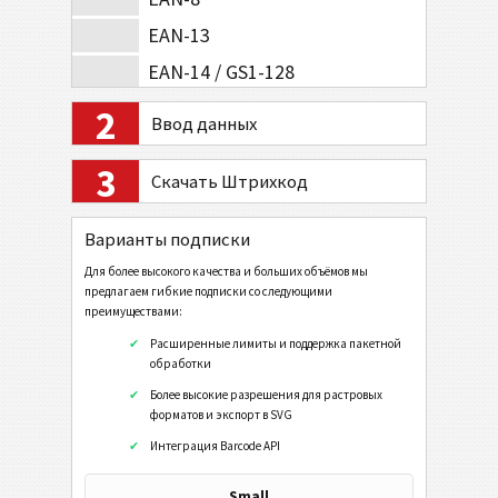
EAN-13
EAN-14 / GS1-128
Композитная Символика EAN-8
2
Ввод данных
Композитная Символика EAN-13
3
UPC-A
Скачать Штрихкод
UPC-E
Варианты подписки
Композитная Символика UPC-A
Для более высокого качества и больших объёмов мы
Композитная Символика UPC-E
предлагаем гибкие подписки со следующими
преимуществами:
2D Коды
Расширенные лимиты и поддержка пакетной
обработки
2D штрих-коды GS1
Более высокие разрешения для растровых
форматов и экспорт в SVG
Интеграция Barcode API
Банк и платежи
Small