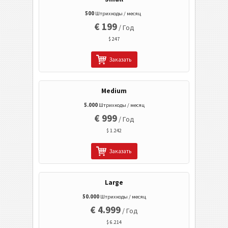
Мобильный Тэг
500
Штрихкоды / месяц
€ 199
/ Год
Коды Здравоохранения
$ 247
Заказать
ISBN Коды
Визитки
Medium
5.000
Штрихкоды / месяц
€ 999
События
/ Год
$ 1.242
Wi-Fi Коды
Заказать
Large
50.000
Штрихкоды / месяц
€ 4.999
/ Год
$ 6.214