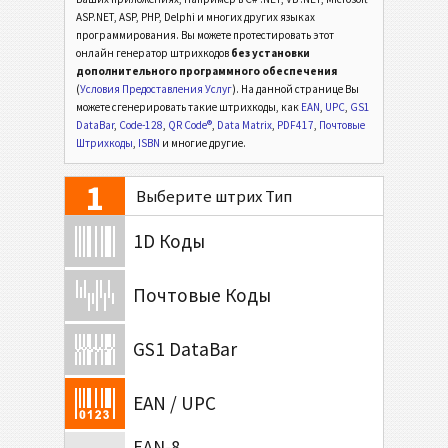
ASP.NET, ASP, PHP, Delphi и многих других языках
программирования. Вы можете протестировать этот
онлайн генератор штрихкодов
без установки
дополнительного программного обеспечения
(
Условия Предоставления Услуг
). На данной странице Вы
можете сгенерировать такие штрихкоды, как
EAN
,
UPC
,
GS1
DataBar
,
Code-128
,
QR Code®
,
Data Matrix
,
PDF417
,
Почтовые
Штрихкоды
,
ISBN
и многие другие.
1
Выберите штрих Тип
1D Коды
Почтовые Коды
GS1 DataBar
EAN / UPC
EAN-8