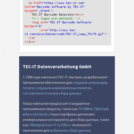
<a 
href
='https://www.tec-it.com'
title
='Barcode Software by TEC-IT'
target
='_blank'
>
TEC-IT Barcode Generator
<br/>
<!-- logos are optional -->
<img 
alt
='TEC-IT Barcode Software'
border
='0'
src
='http://www.tec-
it.com/pics/banner/web/TEC-IT_Logo_75x75.gif'
>
</a>
</div>
TEC-IT Datenverarbeitung GmbH
С 1996 года компания TEC-IT, Австрия, разрабатывает
программное обеспечение для
создания штрихкодов
,
печати
,
создания маркировочных этикеток
,
составления отчетов
и
сбора данных
.
Наша компания предлагает стандартные
программные продукты, такие как
TFORMer
,
TBarCode
и
Barcode Studio
. Наше портфолио дополняют
универсальные инструменты для сбора данных, такие
как
TWedge
и
Scan-IT to Office
- Android/iOS
приложение для
мобильного сбора данных
.