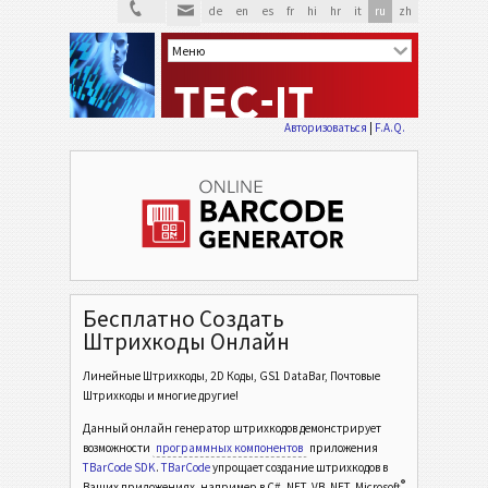
de
en
es
fr
hi
hr
it
ru
zh
Авторизоваться
|
F.A.Q.
Бесплатно Создать
Штрихкоды Онлайн
Линейные Штрихкоды, 2D Коды, GS1 DataBar, Почтовые
Штрихкоды и многие другие!
Данный онлайн генератор штрихкодов демонстрирует
возможности
программных компонентов
приложения
TBarCode SDK
.
TBarCode
упрощает создание штрихкодов в
®
Ваших приложениях, например в C# .NET, VB .NET, Microsoft