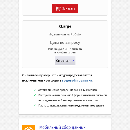
События
Заказать
Wi-Fi Коды
XLarge
Индивидуальный объём
Цена по запросу
Индивидуальные лимиты
и конфигурации
Связаться
>
Онлайн-генератор штрихкодов предоставляется
исключительно в форме
годовой подписки
.
Автоматическое продление еще на 12 месяцев
Расторжение в письменной форме заказным письмом
не позднее чем за 3 месяца до окончания срока
Плата за использование
не подлежит возврату
Мобильный сбор данных