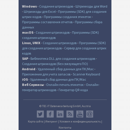
Windows
-
Создание штрихкодов
-
Штрихкоды для Word
-
Штрихкоды для Excel
-
Программы (SDK) для создания
штрих-кодов
-
Программы создания этикеток
-
Программы составления отчетов
-
Программы сбора
данных
macOS
-
Создание штрихкодов
-
Программы (SDK)
создания штрихкодов
Linux, UNIX
-
Создание штрихкодов
-
Программы (SDK)
для создания штрихкодов
-
Сервер для создания штрих
кодов
SAP
-
Библиотека DLL для создания штрихкодов
-
Создание штрихкодов (без связующего ПО)
Android
-
Удаленный сбор данных для ПК/Mac
-
Приложения для учета запасов
-
Scanner Keyboard
iOS
-
Удаленный сбор данных для ПК/Mac
Веб Сервисы
-
Онлайн печать этикеток
-
Онлайн-
генератор штрихкодов
-
Генератор QR-кода
© TEC-IT Datenverarbeitung GmbH, Austria
Карта сайта
|
Импринт
|
Условия и конфиденциальность
|
Контакты