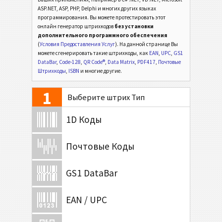
ASP.NET, ASP, PHP, Delphi и многих других языках
программирования. Вы можете протестировать этот
онлайн генератор штрихкодов
без установки
дополнительного программного обеспечения
(
Условия Предоставления Услуг
). На данной странице Вы
можете сгенерировать такие штрихкоды, как
EAN
,
UPC
,
GS1
DataBar
,
Code-128
,
QR Code®
,
Data Matrix
,
PDF417
,
Почтовые
Штрихкоды
,
ISBN
и многие другие.
1
Выберите штрих Тип
1D Коды
Почтовые Коды
GS1 DataBar
EAN / UPC