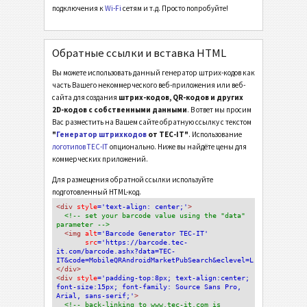
подключения к
Wi-Fi
сетям и т.д. Просто попробуйте!
Обратные ссылки и вставка HTML
Вы можете использовать данный генератор штрих-кодов как
часть Вашего некоммерческого веб-приложения или веб-
сайта для создания
штрих-кодов, QR-кодов и других
2D-кодов с собственными данными
. В ответ мы просим
Вас разместить на Вашем сайте обратную ссылку с текстом
"
Генератор штрихкодов
от TEC-IT"
. Использование
логотипов TEC-IT
опционально. Ниже вы найдёте цены для
коммерческих приложений.
Для размещения обратной ссылки используйте
подготовленный HTML-код.
<div
 style
='text-align: center;'
>
<!-- set your barcode value using the "data" 
parameter -->
<img
 alt
='Barcode Generator TEC-IT'
src
='https://barcode.tec-
it.com/barcode.ashx?data=TEC-
IT&code=MobileQRAndroidMarketPubSearch&eclevel=L'
/>
</div>
<div 
style
='padding-top:8px; text-align:center; 
font-size:15px; font-family: Source Sans Pro, 
Arial, sans-serif;'
>
<!-- back-linking to www.tec-it.com is 