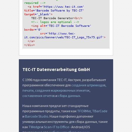
required -->
<a 
href
='https://www.tec-it.com'
title
='Barcode Software by TEC-IT'
target
='_blank'
>
TEC-IT Barcode Generator
<br/>
<!-- logos are optional -->
<img 
alt
='TEC-IT Barcode Software'
border
='0'
src
='http://www.tec-
it.com/pics/banner/web/TEC-IT_Logo_75x75.gif'
>
</a>
</div>
TEC-IT Datenverarbeitung GmbH
С 1996 года компания TEC-IT, Австрия, разрабатывает
программное обеспечение для
создания штрихкодов
,
печати
,
создания маркировочных этикеток
,
составления отчетов
и
сбора данных
.
Наша компания предлагает стандартные
программные продукты, такие как
TFORMer
,
TBarCode
и
Barcode Studio
. Наше портфолио дополняют
универсальные инструменты для сбора данных, такие
как
TWedge
и
Scan-IT to Office
- Android/iOS