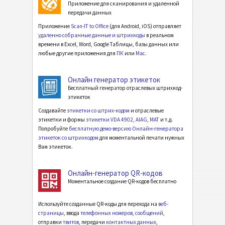
Приложение для сканирования и удаленной
передачи данных
Приложение
Scan-IT to Office
(для Android, iOS) отправляет
удаленно собранные данные и штрихкоды
в реальном
времени в Excel, Word, Google Таблицы, базы данных или
любые другие приложения для
ПК
или
Mac
.
Онлайн генератор этикеток
Бесплатный генератор отраслевых штрихкод-
этикеток
Создавайте
этикетки со штрих-кодом
и отраслевые
этикетки и формы
этикетки VDA 4902
,
AIAG
,
MAT
и т.д.
Попробуйте
бесплатную демо-версию Онлайн-генератора
этикеток со штрихкодом
для моментальной печати нужных
Вам этикеток.
Онлайн-генератор QR-кодов
Моментальное создание QR-кодов бесплатно
Используйте созданные QR-коды для перехода на
веб-
страницы
, ввода
телефонных номеров
,
сообщений
,
отправки
твитов
, передачи
контактных данных
,