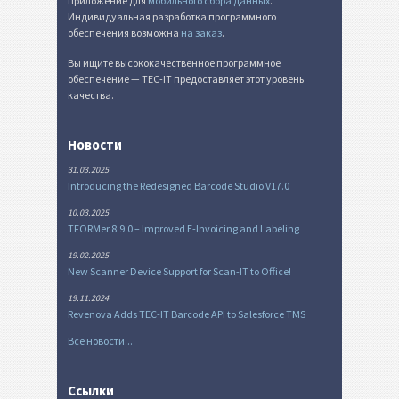
приложение для
мобильного сбора данных
.
Индивидуальная разработка программного
обеспечения возможна
на заказ
.
Вы ищите высококачественное программное
обеспечение — TEC-IT предоставляет этот уровень
качества.
Новости
31.03.2025
Introducing the Redesigned Barcode Studio V17.0
10.03.2025
TFORMer 8.9.0 – Improved E-Invoicing and Labeling
19.02.2025
New Scanner Device Support for Scan-IT to Office!
19.11.2024
Revenova Adds TEC-IT Barcode API to Salesforce TMS
Все новости...
Ссылки