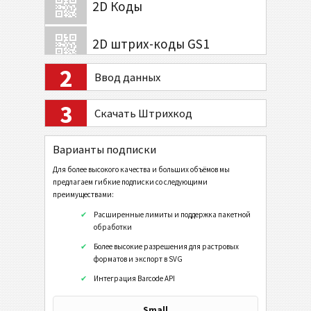
2D Коды
2D штрих-коды GS1
2
Ввод данных
Банк и платежи
3
Скачать Штрихкод
Мобильный Тэг
QR-код
Варианты подписки
QR Код (мобильный/смартфон)
Для более высокого качества и больших объёмов мы
предлагаем гибкие подписки со следующими
URL
преимуществами:
Набрать номер телефона
Расширенные лимиты и поддержка пакетной
обработки
Послать SMS
Более высокие разрешения для растровых
форматов и экспорт в SVG
Профайл в Twitter
Интеграция Barcode API
Twitter Tweet
Профайл в Facebook
Small