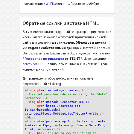
подключения к
Wi-Fi
сетям и т.д. Просто попробуйте!
Обратные ссылки и вставка HTML
Вы можете использовать данный генератор штрих-кодов как
часть Вашего некоммерческого веб-приложения или веб-
сайта для создания
штрих-кодов, QR-кодов и других
2D-кодов с собственными данными
. В ответ мы просим
Вас разместить на Вашем сайте обратную ссылку с текстом
"
Генератор штрихкодов
от TEC-IT"
. Использование
логотипов TEC-IT
опционально. Ниже вы найдёте цены для
коммерческих приложений.
Для размещения обратной ссылки используйте
подготовленный HTML-код.
<div
 style
='text-align: center;'
>
<!-- set your barcode value using the "data" 
parameter -->
<img
 alt
='Barcode Generator TEC-IT'
src
='https://barcode.tec-
it.com/barcode.ashx?
data=tecit&code=MobileAztecTwitterProfile'
/>
</div>
<div 
style
='padding-top:8px; text-align:center; 
font-size:15px; font-family: Source Sans Pro, 
Arial, sans-serif;'
>
<!-- back-linking to www.tec-it.com is 