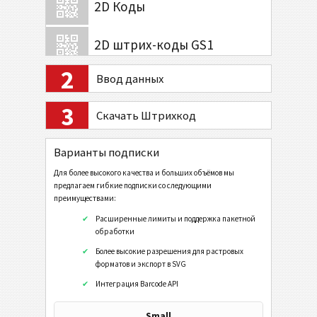
2D Коды
2D штрих-коды GS1
2
Ввод данных
Банк и платежи
3
Скачать Штрихкод
Мобильный Тэг
QR-код
Варианты подписки
Data Matrix
Для более высокого качества и больших объёмов мы
предлагаем гибкие подписки со следующими
Aцтек
преимуществами:
URL
Расширенные лимиты и поддержка пакетной
обработки
Набрать номер телефона
Более высокие разрешения для растровых
форматов и экспорт в SVG
Послать SMS
Интеграция Barcode API
Профайл в Twitter
Twitter Tweet
Small