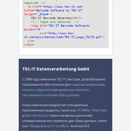
required -->
<a 
href
='https://www.tec-it.com'
title
='Barcode Software by TEC-IT'
target
='_blank'
>
TEC-IT Barcode Generator
<br/>
<!-- logos are optional -->
<img 
alt
='TEC-IT Barcode Software'
border
='0'
src
='http://www.tec-
it.com/pics/banner/web/TEC-IT_Logo_75x75.gif'
>
</a>
</div>
TEC-IT Datenverarbeitung GmbH
С 1996 года компания TEC-IT, Австрия, разрабатывает
программное обеспечение для
создания штрихкодов
,
печати
,
создания маркировочных этикеток
,
составления отчетов
и
сбора данных
.
Наша компания предлагает стандартные
программные продукты, такие как
TFORMer
,
TBarCode
и
Barcode Studio
. Наше портфолио дополняют
универсальные инструменты для сбора данных, такие
как
TWedge
и
Scan-IT to Office
- Android/iOS