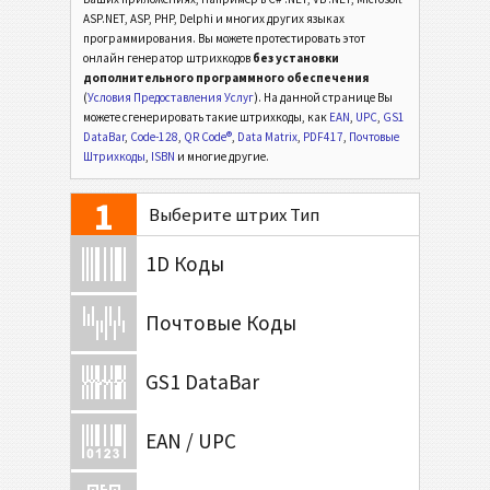
ASP.NET, ASP, PHP, Delphi и многих других языках
программирования. Вы можете протестировать этот
онлайн генератор штрихкодов
без установки
дополнительного программного обеспечения
(
Условия Предоставления Услуг
). На данной странице Вы
можете сгенерировать такие штрихкоды, как
EAN
,
UPC
,
GS1
DataBar
,
Code-128
,
QR Code®
,
Data Matrix
,
PDF417
,
Почтовые
Штрихкоды
,
ISBN
и многие другие.
1
Выберите штрих Тип
1D Коды
Почтовые Коды
GS1 DataBar
EAN / UPC