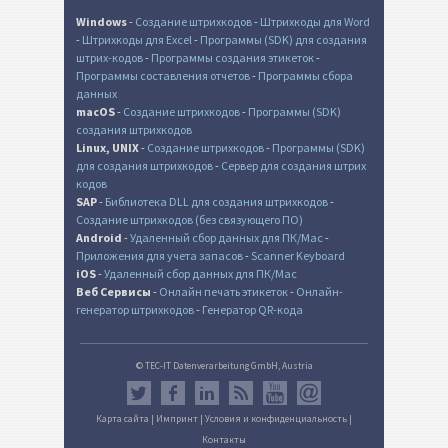
Windows
-
Создание штрихкодов
-
Штрихкоды для Word
-
Штрихкоды для Excel
-
Программы (SDK) для создания
штрих-кодов
-
Программы создания этикеток
-
Программы составления отчетов
-
Программы сбора
данных
macOS
-
Создание штрихкодов
-
Программы (SDK)
создания штрихкодов
Linux, UNIX
-
Создание штрихкодов
-
Программы (SDK)
для создания штрихкодов
-
Сервер для создания штрих
кодов
SAP
-
Библиотека DLL для создания штрихкодов
-
Создание штрихкодов (без связующего ПО)
Android
-
Удаленный сбор данных для ПК/Mac
-
Приложения для учета запасов
-
Scanner Keyboard
iOS
-
Удаленный сбор данных для ПК/Mac
Веб Сервисы
-
Онлайн печать этикеток
-
Онлайн-
генератор штрихкодов
-
Генератор QR-кода
© TEC-IT Datenverarbeitung GmbH, Austria
Карта сайта
|
Импринт
|
Условия и конфиденциальность
|
Контакты