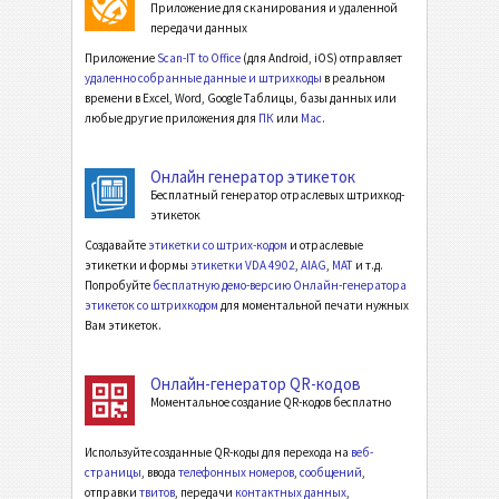
Приложение для сканирования и удаленной
передачи данных
Приложение
Scan-IT to Office
(для Android, iOS) отправляет
удаленно собранные данные и штрихкоды
в реальном
времени в Excel, Word, Google Таблицы, базы данных или
любые другие приложения для
ПК
или
Mac
.
Онлайн генератор этикеток
Бесплатный генератор отраслевых штрихкод-
этикеток
Создавайте
этикетки со штрих-кодом
и отраслевые
этикетки и формы
этикетки VDA 4902
,
AIAG
,
MAT
и т.д.
Попробуйте
бесплатную демо-версию Онлайн-генератора
этикеток со штрихкодом
для моментальной печати нужных
Вам этикеток.
Онлайн-генератор QR-кодов
Моментальное создание QR-кодов бесплатно
Используйте созданные QR-коды для перехода на
веб-
страницы
, ввода
телефонных номеров
,
сообщений
,
отправки
твитов
, передачи
контактных данных
,