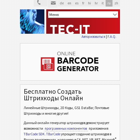
de
en
es
fr
hi
hr
it
ru
zh
Авторизоваться
|
F.A.Q.
Бесплатно Создать
Штрихкоды Онлайн
Линейные Штрихкоды, 2D Коды, GS1 DataBar, Почтовые
Штрихкоды и многие другие!
Данный онлайн генератор штрихкодов демонстрирует
возможности
программных компонентов
приложения
TBarCode SDK
.
TBarCode
упрощает создание штрихкодов в
®
Ваших приложениях, например в C# .NET, VB .NET, Microsoft