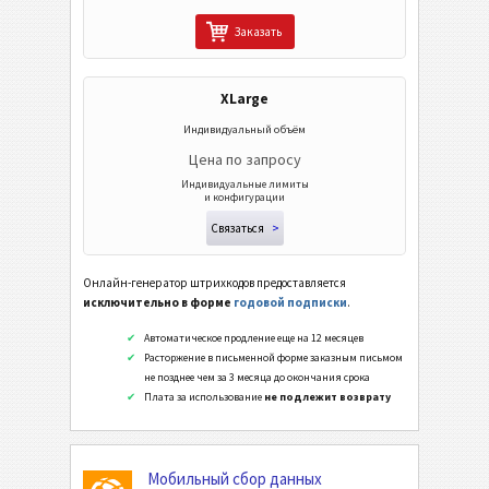
Заказать
Wi-Fi Коды
XLarge
Индивидуальный объём
Цена по запросу
Индивидуальные лимиты
и конфигурации
Связаться
>
Онлайн-генератор штрихкодов предоставляется
исключительно в форме
годовой подписки
.
Автоматическое продление еще на 12 месяцев
Расторжение в письменной форме заказным письмом
не позднее чем за 3 месяца до окончания срока
Плата за использование
не подлежит возврату
Мобильный сбор данных