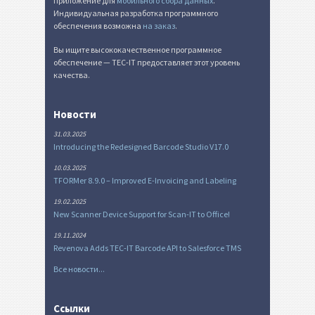
приложение для
мобильного сбора данных
.
Индивидуальная разработка программного
обеспечения возможна
на заказ
.
Вы ищите высококачественное программное
обеспечение — TEC-IT предоставляет этот уровень
качества.
Новости
31.03.2025
Introducing the Redesigned Barcode Studio V17.0
10.03.2025
TFORMer 8.9.0 – Improved E-Invoicing and Labeling
19.02.2025
New Scanner Device Support for Scan-IT to Office!
19.11.2024
Revenova Adds TEC-IT Barcode API to Salesforce TMS
Все новости...
Ссылки