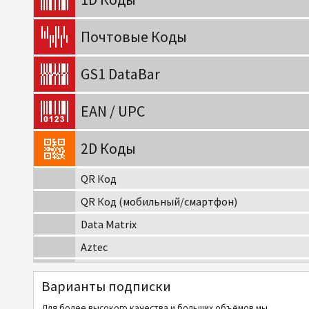
Почтовые Коды
GS1 DataBar
EAN / UPC
2D Коды
QR Код
QR Код (мобильный/смартфон)
Data Matrix
Aztec
Codablock-F
Варианты подписки
MaxiCode
Для более высокого качества и больших объёмов мы