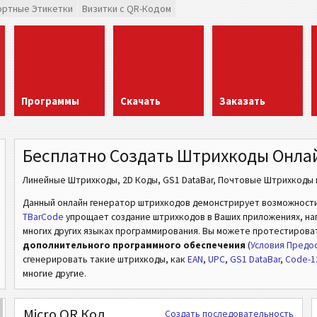
ортные Этикетки
Визитки с QR-Кодом
Программы
Скачать
Заказать
Бесплатно Создать Штрихкоды Онла
Линейные Штрихкоды, 2D Коды, GS1 DataBar, Почтовые Штрихкоды и
Данный онлайн генератор штрихкодов демонстрирует возможност
TBarCode
упрощает создание штрихкодов в Ваших приложениях, напри
многих других языках программирования. Вы можете протестирова
дополнительного программного обеспечения
(
Условия Предос
сгенерировать такие штрихкоды, как
EAN
,
UPC
,
GS1 DataBar
,
Code-1
многие другие.
Micro QR Код
Создать последовательность