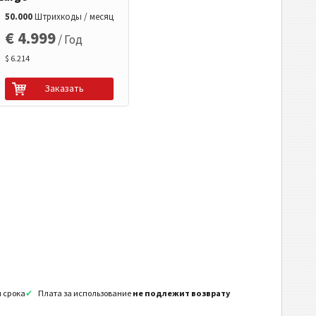
50.000
Штрихкоды / месяц
€ 4.999
/ Год
$ 6.214
Заказать
я срока
Плата за использование
не подлежит возврату