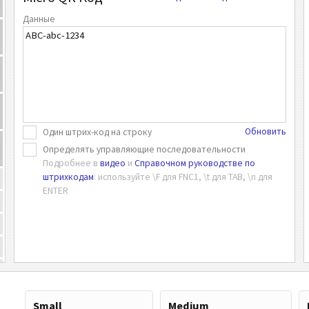
Данные
Обновить
Один штрих-код на строку
Определять управляющие последовательности
Подробнее в
видео
и
Справочном руководстве по
штрихкодам
: используйте \F для FNC1, \t для TAB, \n для
ENTER
Small
Medium