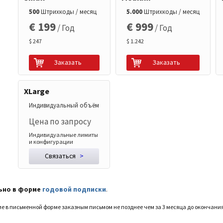
500
Штрихкоды / месяц
5.000
Штрихкоды / месяц
€ 199
€ 999
/ Год
/ Год
$ 247
$ 1.242
Заказать
Заказать
XLarge
Индивидуальный объём
Цена по запросу
Индивидуальные лимиты
и конфигурации
Связаться
>
ьно в форме
годовой подписки
.
е в письменной форме заказным письмом не позднее чем за 3 месяца до окончани