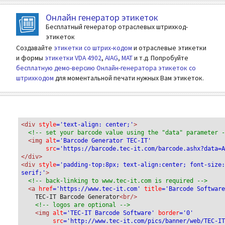
Онлайн генератор этикеток
Бесплатный генератор отраслевых штрихкод-
этикеток
Создавайте
этикетки со штрих-кодом
и отраслевые этикетки
и формы
этикетки VDA 4902
,
AIAG
,
MAT
и т.д. Попробуйте
бесплатную демо-версию Онлайн-генератора этикеток со
штрихкодом
для моментальной печати нужных Вам этикеток.
<div
 style
='text-align: center;'
>
<!-- set your barcode value using the "data" parameter 
<img
 alt
='Barcode Generator TEC-IT'
src
='https://barcode.tec-it.com/barcode.ashx?data=
</div>
<div 
style
='padding-top:8px; text-align:center; font-size
serif;'
>
<!-- back-linking to www.tec-it.com is required -->
<a 
href
='https://www.tec-it.com'
 title
='Barcode Softwar
TEC-IT Barcode Generator
<br/>
<!-- logos are optional -->
<img 
alt
='TEC-IT Barcode Software'
 border
='0'
src
='http://www.tec-it.com/pics/banner/web/TEC-I