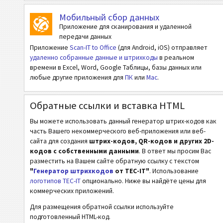
Мобильный сбор данных
ISBN Коды
Приложение для сканирования и удаленной
передачи данных
Приложение
Scan-IT to Office
(для Android, iOS) отправляет
Визитки
удаленно собранные данные и штрихкоды
в реальном
времени в Excel, Word, Google Таблицы, базы данных или
События
любые другие приложения для
ПК
или
Mac
.
Wi-Fi Коды
Обратные ссылки и вставка HTML
Вы можете использовать данный генератор штрих-кодов как
часть Вашего некоммерческого веб-приложения или веб-
сайта для создания
штрих-кодов, QR-кодов и других 2D-
кодов с собственными данными
. В ответ мы просим Вас
разместить на Вашем сайте обратную ссылку с текстом
"
Генератор штрихкодов
от TEC-IT"
. Использование
логотипов TEC-IT
опционально. Ниже вы найдёте цены для
коммерческих приложений.
Для размещения обратной ссылки используйте
подготовленный HTML-код.