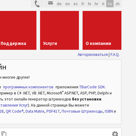
de
en
es
fr
hi
hr
it
ru
zh
Поддержка
Услуги
О компании
Авторизоваться
|
F.A.Q.
йн
 многие другие!
и
программных компонентов
приложения
TBarCode SDK
.
®
мер в C# .NET, VB .NET, Microsoft
ASP.NET, ASP, PHP, Delphi и
ть этот онлайн генератор штрихкодов
без установки
тавления Услуг
). На данной странице Вы можете
28
,
QR Code®
,
Data Matrix
,
PDF417
,
Почтовые Штрихкоды
,
ISBN
и