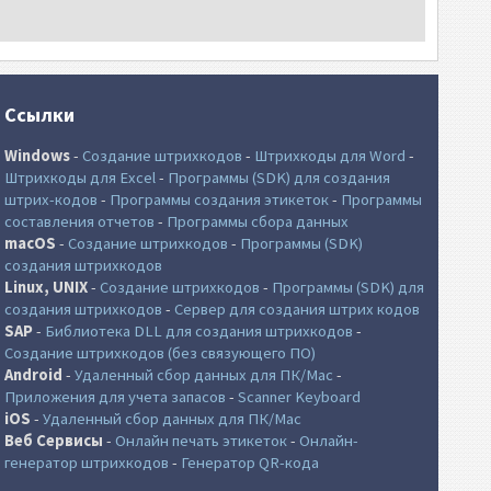
Ссылки
Windows
-
Создание штрихкодов
-
Штрихкоды для Word
-
Штрихкоды для Excel
-
Программы (SDK) для создания
штрих-кодов
-
Программы создания этикеток
-
Программы
составления отчетов
-
Программы сбора данных
macOS
-
Создание штрихкодов
-
Программы (SDK)
создания штрихкодов
Linux, UNIX
-
Создание штрихкодов
-
Программы (SDK) для
создания штрихкодов
-
Сервер для создания штрих кодов
SAP
-
Библиотека DLL для создания штрихкодов
-
Создание штрихкодов (без связующего ПО)
Android
-
Удаленный сбор данных для ПК/Mac
-
Приложения для учета запасов
-
Scanner Keyboard
iOS
-
Удаленный сбор данных для ПК/Mac
Веб Сервисы
-
Онлайн печать этикеток
-
Онлайн-
генератор штрихкодов
-
Генератор QR-кода