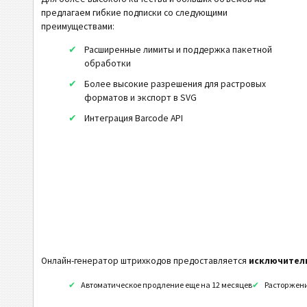
MicroPDF417
предлагаем гибкие подписки со следующими
преимуществами:
PDF417
Расширенные лимиты и поддержка пакетной
Micro QR Код
обработки
Han Xin
Более высокие разрешения для растровых
DotCode
форматов и экспорт в SVG
Интеграция Barcode API
Royal Mail Mailmark 2D
NTIN Код
PPN Код
2D штрих-коды GS1
Банк и платежи
Онлайн-генератор штрихкодов предоставляется
исключител
Мобильный Тэг
Автоматическое продление еще на 12 месяцев
Расторжени
Коды Здравоохранения