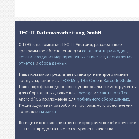
TEC-IT Datenverarbeitung GmbH
С 1996 года компания TEC-IT, Австрия, разрабатывает
программное обеспечение для
создания штрихкодов
,
печати
,
создания маркировочных этикеток
,
составления
отчетов
и
сбора данных
.
Наша компания предлагает стандартные программные
продукты, такие как
TFORMer
,
TBarCode
и
Barcode Studio
.
Наше портфолио дополняют универсальные инструменты
для сбора данных, такие как
TWedge
и
Scan-IT to Office
-
Android/iOS приложение для
мобильного сбора данных
.
Индивидуальная разработка программного обеспечения
возможна
на заказ
.
Вы ищите высококачественное программное обеспечение
— TEC-IT предоставляет этот уровень качества.