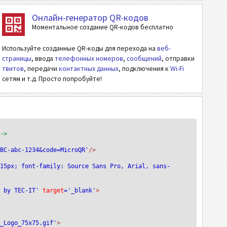
Онлайн-генератор QR-кодов
Моментальное создание QR-кодов бесплатно
Используйте созданные QR-коды для перехода на
веб-
страницы
, ввода
телефонных номеров
,
сообщений
, отправки
твитов
, передачи
контактных данных
, подключения к
Wi-Fi
сетям и т.д. Просто попробуйте!
-->
ABC-abc-1234&code=MicroQR'
/>
:15px; font-family: Source Sans Pro, Arial, sans-
e by TEC-IT'
 target
='_blank'
>
T_Logo_75x75.gif'
>