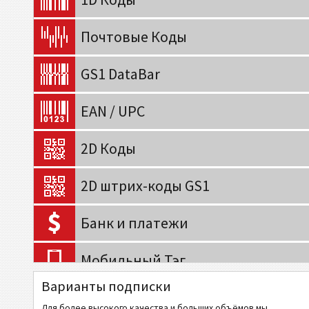
Почтовые Коды
GS1 DataBar
EAN / UPC
2D Коды
2D штрих-коды GS1
Банк и платежи
Мобильный Тэг
Варианты подписки
Коды Здравоохранения
Для более высокого качества и больших объёмов мы