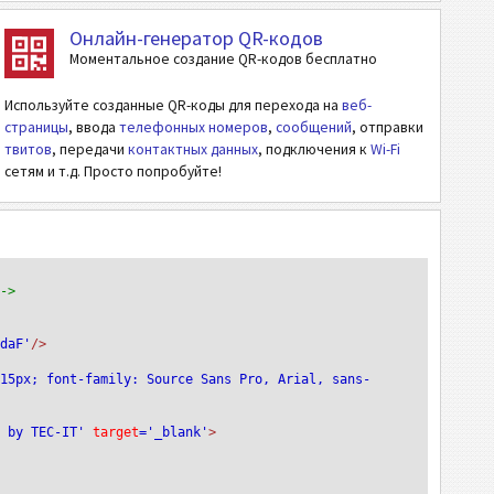
Онлайн-генератор QR-кодов
Моментальное создание QR-кодов бесплатно
Используйте созданные QR-коды для перехода на
веб-
страницы
, ввода
телефонных номеров
,
сообщений
, отправки
твитов
, передачи
контактных данных
, подключения к
Wi-Fi
сетям и т.д. Просто попробуйте!
-->
odaF'
/>
:15px; font-family: Source Sans Pro, Arial, sans-
e by TEC-IT'
 target
='_blank'
>