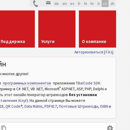
de
en
es
fr
hi
hr
it
ru
zh
Поддержка
Услуги
О компании
Авторизоваться
|
F.A.Q.
йн
 многие другие!
и
программных компонентов
приложения
TBarCode SDK
.
®
мер в C# .NET, VB .NET, Microsoft
ASP.NET, ASP, PHP, Delphi и
ть этот онлайн генератор штрихкодов
без установки
тавления Услуг
). На данной странице Вы можете
28
,
QR Code®
,
Data Matrix
,
PDF417
,
Почтовые Штрихкоды
,
ISBN
и