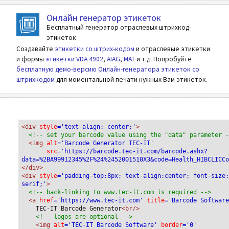
Онлайн генератор этикеток
Бесплатный генератор отраслевых штрихкод-
этикеток
Создавайте
этикетки со штрих-кодом
и отраслевые этикетки
и формы
этикетки VDA 4902
,
AIAG
,
MAT
и т.д. Попробуйте
бесплатную демо-версию Онлайн-генератора этикеток со
штрихкодом
для моментальной печати нужных Вам этикеток.
<div
 style
='text-align: center;'
>
<!-- set your barcode value using the "data" parameter 
<img
 alt
='Barcode Generator TEC-IT'
src
='https://barcode.tec-it.com/barcode.ashx?
data=%2BA99912345%2F%24%2452001510X3&code=Health_HIBCLICC
</div>
<div 
style
='padding-top:8px; text-align:center; font-size
serif;'
>
<!-- back-linking to www.tec-it.com is required -->
<a 
href
='https://www.tec-it.com'
 title
='Barcode Softwar
TEC-IT Barcode Generator
<br/>
<!-- logos are optional -->
<img 
alt
='TEC-IT Barcode Software'
 border
='0'