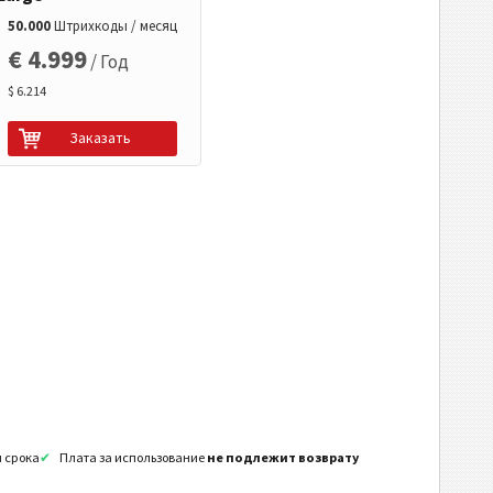
50.000
Штрихкоды / месяц
€ 4.999
/ Год
$ 6.214
Заказать
я срока
Плата за использование
не подлежит возврату