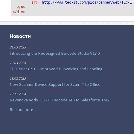
src
='http://www.tec-it.com/pics/banner/web/TEC-I
</a>
</div>
Новости
31.03.2025
Introducing the Redesigned Barcode Studio V17.0
10.03.2025
TFORMer 8.9.0 – Improved E-Invoicing and Labeling
19.02.2025
New Scanner Device Support for Scan-IT to Office!
19.11.2024
Revenova Adds TEC-IT Barcode API to Salesforce TMS
Все новости...