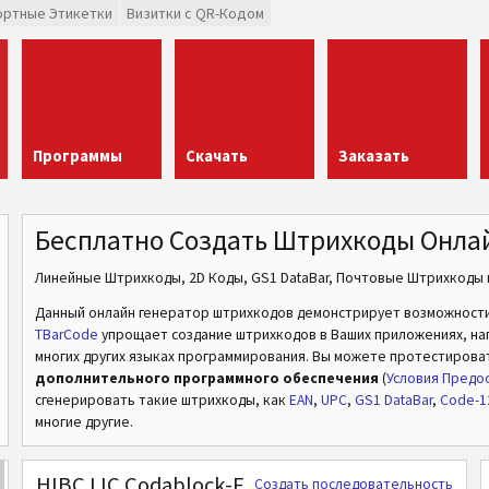
ортные Этикетки
Визитки с QR-Кодом
Программы
Скачать
Заказать
Бесплатно Создать Штрихкоды Онла
Линейные Штрихкоды, 2D Коды, GS1 DataBar, Почтовые Штрихкоды и
Данный онлайн генератор штрихкодов демонстрирует возможност
TBarCode
упрощает создание штрихкодов в Ваших приложениях, напри
многих других языках программирования. Вы можете протестирова
дополнительного программного обеспечения
(
Условия Предос
сгенерировать такие штрихкоды, как
EAN
,
UPC
,
GS1 DataBar
,
Code-1
многие другие.
HIBC LIC Codablock-F
Создать последовательность