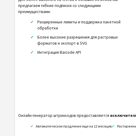
предлагаем гибкие подписки со следующими
Code32
преимуществами:
Flattermarken
Расширенные лимиты и поддержка пакетной
HIBC LIC 128
обработки
Более высокие разрешения для растровых
HIBC LIC 39
форматов и экспорт в SVG
HIBC LIC Aztec
Интеграция Barcode API
HIBC LIC Codablock-F
HIBC LIC Data Matrix
HIBC LIC Micro PDF 417
HIBC LIC PDF417
HIBC LIC QR-Code
HIBC PAS 128
Онлайн-генератор штрихкодов предоставляется
исключител
HIBC PAS 39
Автоматическое продление еще на 12 месяцев
Расторжени
HIBC PAS Aztec