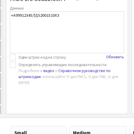
Данные
Обновить
Один штрих-код на строку
Определять управляющие последовательности
Подробнее в
видео
и
Справочном руководстве по
штрихкодам
: используйте \F для FNC1, \t для TAB, \n для
ENTER
Small
Medium