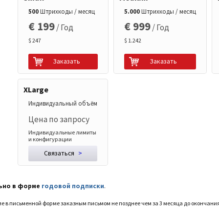
500
Штрихкоды / месяц
5.000
Штрихкоды / месяц
€ 199
€ 999
/ Год
/ Год
$ 247
$ 1.242
Заказать
Заказать
XLarge
Индивидуальный объём
Цена по запросу
Индивидуальные лимиты
и конфигурации
Связаться
>
ьно в форме
годовой подписки
.
е в письменной форме заказным письмом не позднее чем за 3 месяца до окончани