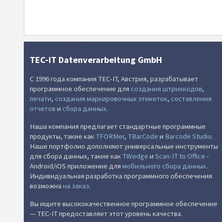
События
Wi-Fi Коды
TEC-IT Datenverarbeitung GmbH
С 1996 года компания TEC-IT, Австрия, разрабатывает
программное обеспечение для
создания штрихкодов
,
печати
,
создания маркировочных этикеток
,
составления
отчетов
и
сбора данных
.
Наша компания предлагает стандартные программные
продукты, такие как
TFORMer
,
TBarCode
и
Barcode Studio
.
Наше портфолио дополняют универсальные инструменты
для сбора данных, такие как
TWedge
и
Scan-IT to Office
-
Android/iOS приложение для
мобильного сбора данных
.
Индивидуальная разработка программного обеспечения
возможна
на заказ
.
Вы ищите высококачественное программное обеспечение
— TEC-IT предоставляет этот уровень качества.