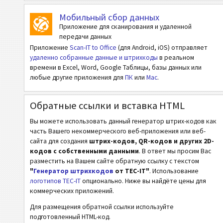
HIBC PAS Codablock-F
Мобильный сбор данных
HIBC PAS Data Matrix
Приложение для сканирования и удаленной
HIBC PAS Micro PDF417
передачи данных
Приложение
Scan-IT to Office
(для Android, iOS) отправляет
HIBC PAS PDF417
удаленно собранные данные и штрихкоды
в реальном
времени в Excel, Word, Google Таблицы, базы данных или
HIBC PAS QR-Code
любые другие приложения для
ПК
или
Mac
.
NTIN (Data Matrix)
Однополосный Фармакод
Обратные ссылки и вставка HTML
Двуполосный Фармакод
Вы можете использовать данный генератор штрих-кодов как
часть Вашего некоммерческого веб-приложения или веб-
PPN (Pharmacy Product Number)
сайта для создания
штрих-кодов, QR-кодов и других 2D-
PZN7
кодов с собственными данными
. В ответ мы просим Вас
разместить на Вашем сайте обратную ссылку с текстом
PZN8
"
Генератор штрихкодов
от TEC-IT"
. Использование
логотипов TEC-IT
опционально. Ниже вы найдёте цены для
ISBN Коды
коммерческих приложений.
Для размещения обратной ссылки используйте
Визитки
подготовленный HTML-код.