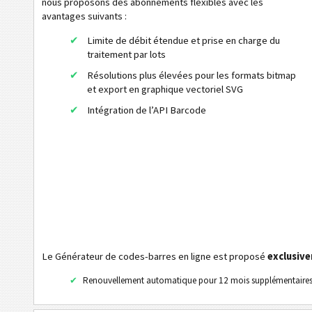
nous proposons des abonnements flexibles avec les
Codes ISBN
avantages suivants :
Limite de débit étendue et prise en charge du
Cartes de visite
traitement par lots
Résolutions plus élevées pour les formats bitmap
Codes calendrier
et export en graphique vectoriel SVG
Intégration de l’API Barcode
QR Code
Data Matrix
Wi-Fi codes barres
Le Générateur de codes-barres en ligne est proposé
exclusiv
Renouvellement automatique pour 12 mois supplémentaire