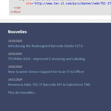
src
='http://www.tec-it.com/pics/banner/web/TEC-I
</a>
</div>
Nouvelles
31/03/2025
Introducing the Redesigned Barcode Studio V17.0
10/03/2025
TFORMer 8.9.0 – Improved E-Invoicing and Labeling
19/02/2025
New Scanner Device Support for Scan-IT to Office!
19/11/2024
Revenova Adds TEC-IT Barcode API to Salesforce TMS
Plus de nouvelles...