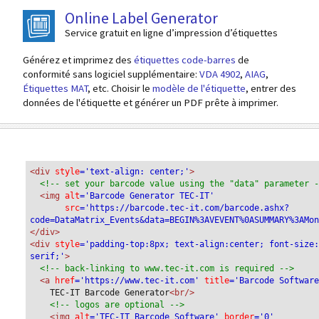
Online Label Generator
Service gratuit en ligne d’impression d’étiquettes
Générez et imprimez des
étiquettes code-barres
de
conformité sans logiciel supplémentaire:
VDA 4902
,
AIAG
,
Étiquettes MAT
, etc. Choisir le
modèle de l'étiquette
, entrer des
données de l'étiquette et générer un PDF prête à imprimer.
<div
 style
='text-align: center;'
>
<!-- set your barcode value using the "data" parameter 
<img
 alt
='Barcode Generator TEC-IT'
src
='https://barcode.tec-it.com/barcode.ashx?
code=DataMatrix_Events&data=BEGIN%3AVEVENT%0ASUMMARY%3AMo
</div>
<div 
style
='padding-top:8px; text-align:center; font-size
serif;'
>
<!-- back-linking to www.tec-it.com is required -->
<a 
href
='https://www.tec-it.com'
 title
='Barcode Softwar
TEC-IT Barcode Generator
<br/>
<!-- logos are optional -->
<img 
alt
='TEC-IT Barcode Software'
 border
='0'