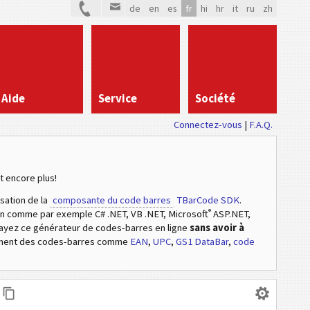
de
en
es
fr
hi
hr
it
ru
zh
Aide
Service
Société
Connectez-vous
|
F.A.Q.
t encore plus!
isation de la
composante du code barres
TBarCode SDK
.
®
ion comme par exemple C# .NET, VB .NET, Microsoft
ASP.NET,
sayez ce générateur de codes-barres en ligne
sans avoir à
ement des codes-barres comme
EAN
,
UPC
,
GS1 DataBar
,
code