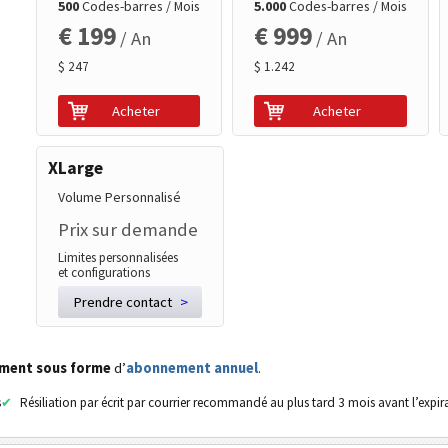
500
Codes-barres / Mois
5.000
Codes-barres / Mois
€ 199
€ 999
/ An
/ An
$ 247
$ 1.242
Acheter
Acheter
XLarge
Volume Personnalisé
Prix sur demande
Limites personnalisées
et configurations
Prendre contact
>
ement sous forme
d’
abonnement annuel
.
s
Résiliation par écrit par courrier recommandé au plus tard 3 mois avant l’expir