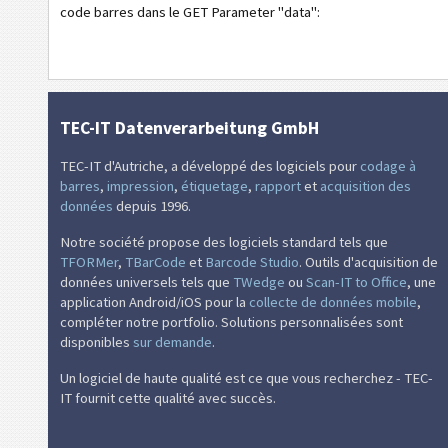
code barres dans le GET Parameter "data":
TEC-IT Datenverarbeitung GmbH
TEC-IT d'Autriche, a développé des logiciels pour
codage à
barres
,
impression
,
étiquetage
,
rapport
et
acquisition des
données
depuis 1996.
Notre société propose des logiciels standard tels que
TFORMer
,
TBarCode
et
Barcode Studio
. Outils d'acquisition de
données universels tels que
TWedge
ou
Scan-IT to Office
, une
application Android/iOS pour la
collecte de données mobile
,
compléter notre portfolio. Solutions personnalisées sont
disponibles
sur demande
.
Un logiciel de haute qualité est ce que vous recherchez - TEC-
IT fournit cette qualité avec succès.