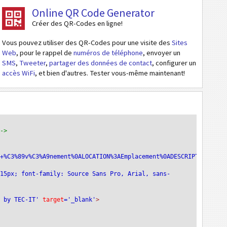
Online QR Code Generator
Créer des QR-Codes en ligne!
Vous pouvez utiliser des QR-Codes pour une visite des
Sites
Web
, pour le rappel de
numéros de téléphone
, envoyer un
SMS
,
Tweeter
,
partager des données de contact
, configurer un
accès WiFi
, et bien d'autres. Tester vous-même maintenant!
-->
n+%C3%89v%C3%A9nement%0ALOCATION%3AEmplacement%0ADESCRIPTION%3AD
:15px; font-family: Source Sans Pro, Arial, sans-
e by TEC-IT'
 target
='_blank'
>