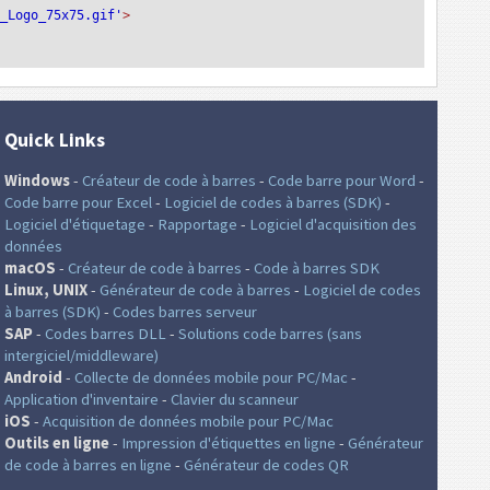
T_Logo_75x75.gif'
>
Quick Links
Windows
-
Créateur de code à barres
-
Code barre pour Word
-
Code barre pour Excel
-
Logiciel de codes à barres (SDK)
-
Logiciel d'étiquetage
-
Rapportage
-
Logiciel d'acquisition des
données
macOS
-
Créateur de code à barres
-
Code à barres SDK
Linux, UNIX
-
Générateur de code à barres
-
Logiciel de codes
à barres (SDK)
-
Codes barres serveur
SAP
-
Codes barres DLL
-
Solutions code barres (sans
intergiciel/middleware)
Android
-
Collecte de données mobile pour PC/Mac
-
Application d'inventaire
-
Clavier du scanneur
iOS
-
Acquisition de données mobile pour PC/Mac
Outils en ligne
-
Impression d'étiquettes en ligne
-
Générateur
de code à barres en ligne
-
Générateur de codes QR