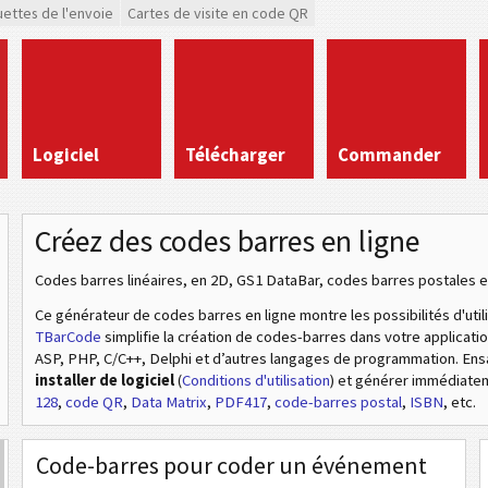
uettes de l'envoie
Cartes de visite en code QR
Logiciel
Télécharger
Commander
Créez des codes barres en ligne
Codes barres linéaires, en 2D, GS1 DataBar, codes barres postales e
Ce générateur de codes barres en ligne montre les possibilités d'util
TBarCode
simplifie la création de codes-barres dans votre applicat
ASP, PHP, C/C++, Delphi et d’autres langages de programmation. En
installer de logiciel
(
Conditions d'utilisation
) et générer immédiat
128
,
code QR
,
Data Matrix
,
PDF417
,
code-barres postal
,
ISBN
, etc.
Code-barres pour coder un événement