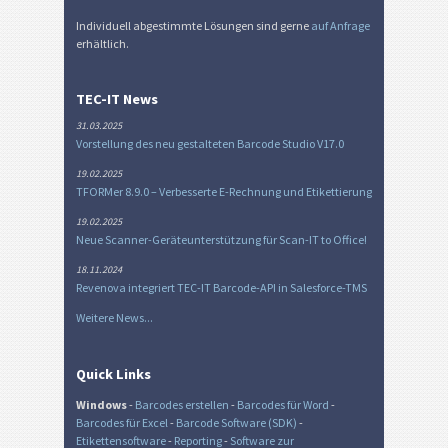
Individuell abgestimmte Lösungen sind gerne
auf Anfrage
erhältlich.
TEC-IT News
31.03.2025
Vorstellung des neu gestalteten Barcode Studio V17.0
19.02.2025
TFORMer 8.9.0 – Verbesserte E-Rechnung und Etikettierung
19.02.2025
Neue Scanner-Geräteunterstützung für Scan-IT to Office!
18.11.2024
Revenova integriert TEC-IT Barcode-API in Salesforce-TMS
Weitere News...
Quick Links
Windows
-
Barcodes erstellen
-
Barcodes für Word
-
Barcodes für Excel
-
Barcode Software (SDK)
-
Etikettensoftware
-
Reporting
-
Software zur