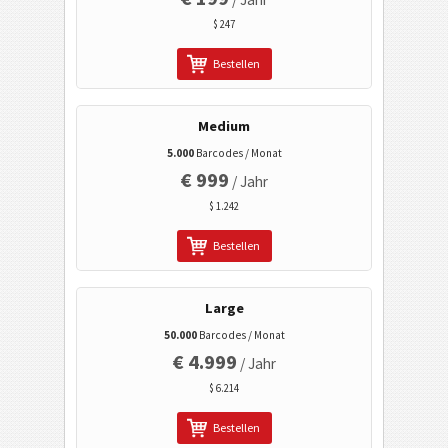
Visitenkarten
$ 247
Kalender Codes
Bestellen
Wi-Fi Barcodes
Medium
5.000
Barcodes / Monat
€ 999
/ Jahr
$ 1.242
Bestellen
Large
50.000
Barcodes / Monat
€ 4.999
/ Jahr
$ 6.214
Bestellen