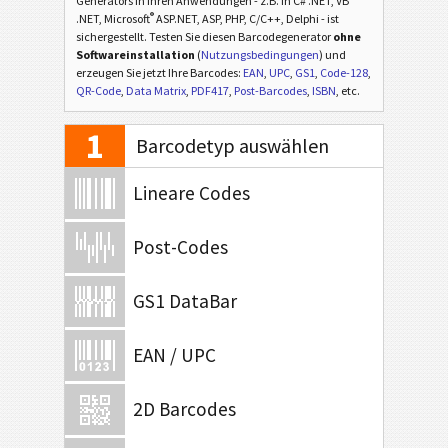
Generators in Ihren Anwendungen - z.B. in C# .NET, VB
®
.NET, Microsoft
ASP.NET, ASP, PHP, C/C++, Delphi - ist
sichergestellt. Testen Sie diesen Barcodegenerator
ohne
Softwareinstallation
(
Nutzungsbedingungen
) und
erzeugen Sie jetzt Ihre Barcodes:
EAN
,
UPC
,
GS1
,
Code-128
,
QR-Code
,
Data Matrix
,
PDF417
,
Post-Barcodes
,
ISBN
, etc.
1
Barcodetyp auswählen
Lineare Codes
Post-Codes
GS1 DataBar
EAN / UPC
2D Barcodes