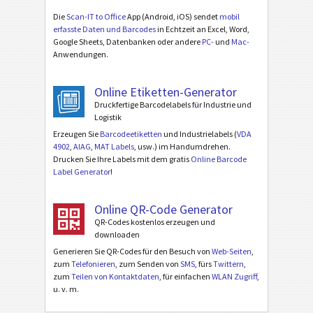
Die
Scan-IT to Office
App (Android, iOS) sendet
mobil
erfasste Daten und Barcodes
in Echtzeit an Excel, Word,
Google Sheets, Datenbanken oder andere
PC-
und
Mac-
Anwendungen.
Online Etiketten-Generator
Druckfertige Barcodelabels für Industrie und
Logistik
Erzeugen Sie
Barcodeetiketten
und Industrielabels (
VDA
4902
,
AIAG
,
MAT Labels
, usw.) im Handumdrehen.
Drucken Sie Ihre Labels mit dem gratis
Online Barcode
Label Generator
!
Online QR-Code Generator
QR-Codes kostenlos erzeugen und
downloaden
Generieren Sie QR-Codes für den Besuch von
Web-Seiten
,
zum
Telefonieren
, zum Senden von
SMS
, fürs
Twittern
,
zum
Teilen von Kontaktdaten
, für einfachen
WLAN Zugriff
,
u. v. m.