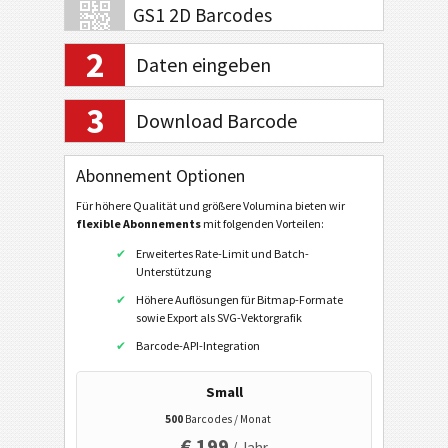
GS1 2D Barcodes
2
Daten eingeben
Electronic Banking / SEPA
3
Download Barcode
Mobile Tagging
Abonnement Optionen
Gesundheitswesen
Für höhere Qualität und größere Volumina bieten wir
flexible Abonnements
mit folgenden Vorteilen:
ISBN Codes
Erweitertes Rate-Limit und Batch-
ISBN 13
Unterstützung
Höhere Auflösungen für Bitmap-Formate
ISBN 13 + 5 Zeichen
sowie Export als SVG-Vektorgrafik
ISMN
Barcode-API-Integration
ISSN
Small
ISSN + 2 Ziffern
500
Barcodes / Monat
€ 199
/ Jahr