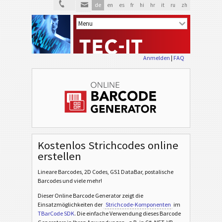
de
en
es
fr
hi
hr
it
ru
zh
Anmelden
|
FAQ
Kostenlos Strichcodes online
erstellen
Lineare Barcodes, 2D Codes, GS1 DataBar, postalische
Barcodes und viele mehr!
Dieser Online Barcode Generator zeigt die
Einsatzmöglichkeiten der
Strichcode-Komponenten
im
TBarCode SDK
. Die einfache Verwendung dieses Barcode