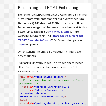
Backlinking und HTML Einbettung
Sie können diesen Online Barcode-Generator als Teil Ihrer
nicht-kommerziellen Webanwendung verwenden, um
Barcodes, QR-Codes und 2D Strichcodes mit Ihren
Daten
zu erzeugen. Wir bedanken uns schon jetzt für das
Setzen eines Backlinks zu
www.tec-it.com
auf Ihrer
Webseite, z. B. mit dem Text
"
Barcode generiert mit
TEC-IT Barcode Software
"
. Die Verwendung unserer
Logos
ist optional.
Untenstehend finden Sie die Preise für kommerzielle
Anwendungen.
Für Backlinking verwenden Sie bitte den angegebenen
HTML-Code, setzen Sie Ihre Barcodedaten im GET
Parameter "data".
<div
 style
='text-align: center;'
>
<!-- set your barcode value using the "data" 
parameter -->
<img
 alt
='Barcode Generator TEC-IT'
src
='https://barcode.tec-
it.com/barcode.ashx?
data=9781234567897&code=ISBN13'
/>
</div>
<div 
style
='padding-top:8px; text-align:center; 