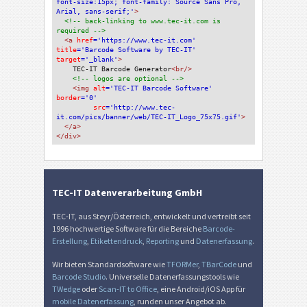
font-size:15px; font-family: Source Sans Pro, 
Arial, sans-serif;'
>
<!-- back-linking to www.tec-it.com is 
required -->
<a 
href
='https://www.tec-it.com'
title
='Barcode Software by TEC-IT'
target
='_blank'
>
TEC-IT Barcode Generator
<br/>
<!-- logos are optional -->
<img 
alt
='TEC-IT Barcode Software'
border
='0'
src
='http://www.tec-
it.com/pics/banner/web/TEC-IT_Logo_75x75.gif'
>
</a>
</div>
TEC-IT Datenverarbeitung GmbH
TEC-IT, aus Steyr/Österreich, entwickelt und vertreibt seit
1996 hochwertige Software für die Bereiche
Barcode-
Erstellung
,
Etikettendruck
,
Reporting
und
Datenerfassung
.
Wir bieten Standardsoftware wie
TFORMer
,
TBarCode
und
Barcode Studio
. Universelle Datenerfassungstools wie
TWedge
oder
Scan-IT to Office
, eine Android/iOS App für
mobile Datenerfassung
, runden unser Angebot ab.