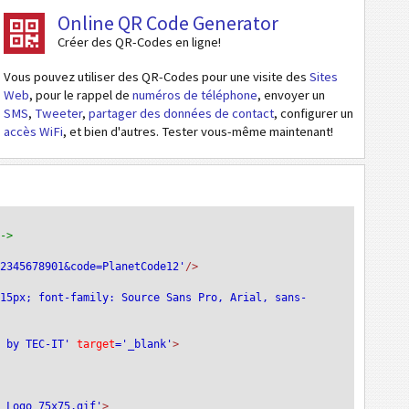
Online QR Code Generator
Créer des QR-Codes en ligne!
Vous pouvez utiliser des QR-Codes pour une visite des
Sites
Web
, pour le rappel de
numéros de téléphone
, envoyer un
SMS
,
Tweeter
,
partager des données de contact
, configurer un
accès WiFi
, et bien d'autres. Tester vous-même maintenant!
-->
12345678901&code=PlanetCode12'
/>
:15px; font-family: Source Sans Pro, Arial, sans-
e by TEC-IT'
 target
='_blank'
>
T_Logo_75x75.gif'
>