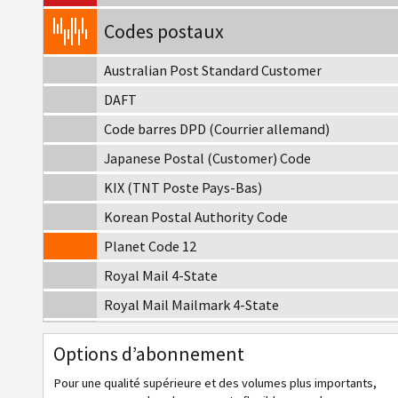
Codes postaux
Australian Post Standard Customer
DAFT
Code barres DPD (Courrier allemand)
Japanese Postal (Customer) Code
KIX (TNT Poste Pays-Bas)
Korean Postal Authority Code
Planet Code 12
Royal Mail 4-State
Royal Mail Mailmark 4-State
Royal Mail Mailmark 2D
Options d’abonnement
USPS PostNet 5
Pour une qualité supérieure et des volumes plus importants,
USPS PostNet 9