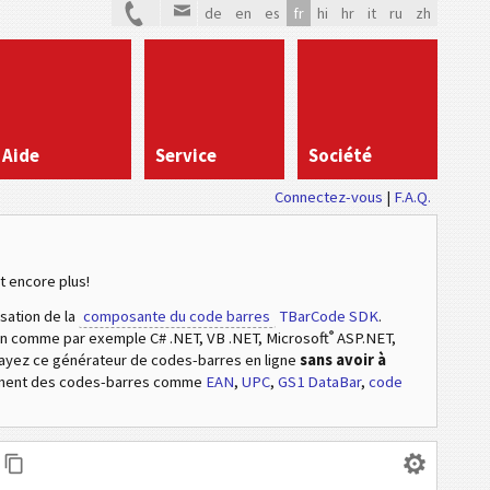
de
en
es
fr
hi
hr
it
ru
zh
Aide
Service
Société
Connectez-vous
|
F.A.Q.
t encore plus!
isation de la
composante du code barres
TBarCode SDK
.
®
ion comme par exemple C# .NET, VB .NET, Microsoft
ASP.NET,
sayez ce générateur de codes-barres en ligne
sans avoir à
ement des codes-barres comme
EAN
,
UPC
,
GS1 DataBar
,
code