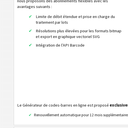
nous proposons des abonnements flexibles avec les
avantages suivants :
USPS PostNet 11
Limite de débit étendue et prise en charge du
USPS IM Package
traitement par lots
UPU S10
Résolutions plus élevées pour les formats bitmap
et export en graphique vectoriel SVG
GS1 DataBar
Intégration de l’API Barcode
EAN / UPC
Codes barres en 2D
Codes à barres 2D GS1
Banque électronique / SEPA
Le Générateur de codes-barres en ligne est proposé
exclusiv
Tagging mobile
Renouvellement automatique pour 12 mois supplémentaire