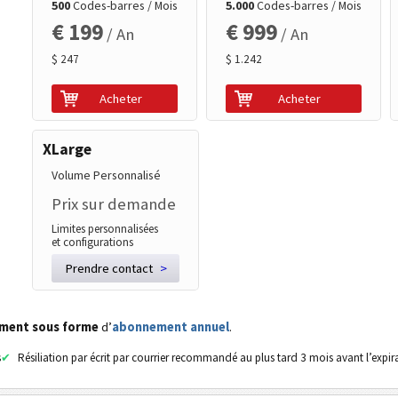
500
Codes-barres / Mois
5.000
Codes-barres / Mois
€ 199
€ 999
/ An
/ An
$ 247
$ 1.242
Acheter
Acheter
XLarge
Volume Personnalisé
Prix sur demande
Limites personnalisées
et configurations
Prendre contact
>
ement sous forme
d’
abonnement annuel
.
s
Résiliation par écrit par courrier recommandé au plus tard 3 mois avant l’expir