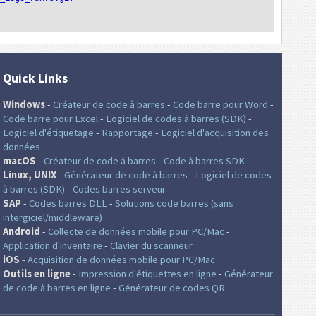
Quick Links
Windows
-
Créateur de code à barres
-
Code barre pour Word
-
Code barre pour Excel
-
Logiciel de codes à barres (SDK)
-
Logiciel d'étiquetage
-
Rapportage
-
Logiciel d'acquisition des
données
macOS
-
Créateur de code à barres
-
Code à barres SDK
Linux, UNIX
-
Générateur de code à barres
-
Logiciel de codes
à barres (SDK)
-
Codes barres serveur
SAP
-
Codes barres DLL
-
Solutions code barres (sans
intergiciel/middleware)
Android
-
Collecte de données mobile pour PC/Mac
-
Application d'inventaire
-
Clavier du scanneur
iOS
-
Acquisition de données mobile pour PC/Mac
Outils en ligne
-
Impression d'étiquettes en ligne
-
Générateur
de code à barres en ligne
-
Générateur de codes QR