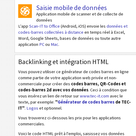
Codes de santé
Saisie mobile de données
Application mobile de scanner et de collecte de
Codes ISBN
données
L'app
Scan-IT to Office
(Android, iOS) envoie les
données et
codes-barres collectées à distance
en temps réel à Excel,
Cartes de visite
Word, Google Sheets, bases de données ou toute autre
application
PC
ou
Mac
.
Codes calendrier
Backlinking et intégration HTML
Wi-Fi codes barres
Vous pouvez utiliser ce générateur de codes barres en ligne
comme partie de votre application web privée et non-
commerciale pour créer des
codes barres, QR-Codes et
codes-barres 2d avec vos données
. Ceci à condition que
vous insérez un lien de retour sur
www.tec-it.com
avec le
texte, par exemple:
"
Générateur de codes barres
de TEC-
IT"
.
Logos
et optionnel.
Vous trouverez ci-dessous les prix pour les applications
commerciales.
Voici le code HTML prêt à l'emploi, saisissez vos données