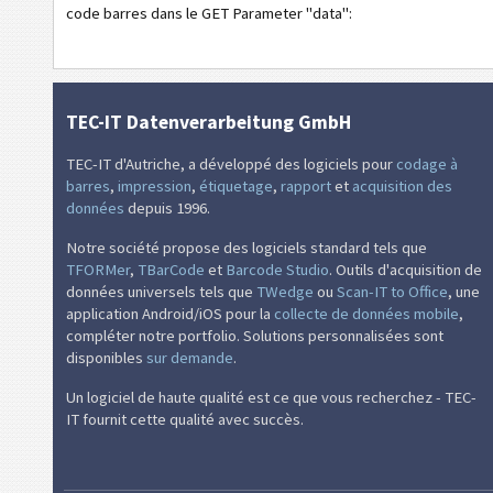
code barres dans le GET Parameter "data":
TEC-IT Datenverarbeitung GmbH
TEC-IT d'Autriche, a développé des logiciels pour
codage à
barres
,
impression
,
étiquetage
,
rapport
et
acquisition des
données
depuis 1996.
Notre société propose des logiciels standard tels que
TFORMer
,
TBarCode
et
Barcode Studio
. Outils d'acquisition de
données universels tels que
TWedge
ou
Scan-IT to Office
, une
application Android/iOS pour la
collecte de données mobile
,
compléter notre portfolio. Solutions personnalisées sont
disponibles
sur demande
.
Un logiciel de haute qualité est ce que vous recherchez - TEC-
IT fournit cette qualité avec succès.