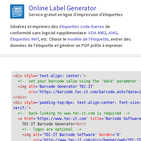
Online Label Generator
Service gratuit en ligne d’impression d’étiquettes
Générez et imprimez des
étiquettes code-barres
de
conformité sans logiciel supplémentaire:
VDA 4902
,
AIAG
,
Étiquettes MAT
, etc. Choisir le
modèle de l'étiquette
, entrer des
données de l'étiquette et générer un PDF prête à imprimer.
<div
 style
='text-align: center;'
>
<!-- set your barcode value using the "data" parameter 
<img
 alt
='Barcode Generator TEC-IT'
src
='https://barcode.tec-it.com/barcode.ashx?data=
</div>
<div 
style
='padding-top:8px; text-align:center; font-size
serif;'
>
<!-- back-linking to www.tec-it.com is required -->
<a 
href
='https://www.tec-it.com'
 title
='Barcode Softwar
TEC-IT Barcode Generator
<br/>
<!-- logos are optional -->
<img 
alt
='TEC-IT Barcode Software'
 border
='0'
src
='http://www.tec-it.com/pics/banner/web/TEC-I