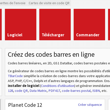
uettes de l'envoie
Cartes de visite en code QR
Logiciel
Télécharger
Commander
Créez des codes barres en ligne
Codes barres linéaires, en 2D, GS1 DataBar, codes barres postales e
Ce générateur de codes barres en ligne montre les possibilités d'util
TBarCode
simplifie la création de codes-barres dans votre applicat
ASP, PHP, C/C++, Delphi et d’autres langages de programmation. En
installer de logiciel
(
Conditions d'utilisation
) et générer immédiat
128
,
code QR
,
Data Matrix
,
PDF417
,
code-barres postal
,
ISBN
, etc.
Planet Code 12
Créer séquence