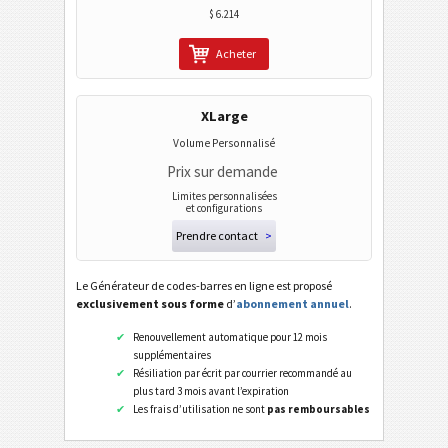
$ 6.214
Acheter
XLarge
Volume Personnalisé
Prix sur demande
Limites personnalisées
et configurations
Prendre contact
>
Le Générateur de codes-barres en ligne est proposé
exclusivement sous forme
d’
abonnement annuel
.
Renouvellement automatique pour 12 mois
supplémentaires
Résiliation par écrit par courrier recommandé au
plus tard 3 mois avant l’expiration
Les frais d’utilisation ne sont
pas remboursables