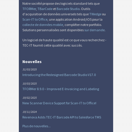
Notre société propose des logiciels standard tels que
TFORMer
,
TBarCode
et
Barcode Studio
. Outils
d'acquisition de données universels tels que
TWedge
ou
Scan-IT to Office
, une application Android/iOS pour la
collecte de données mobile
, compléter notre portfolio.
Solutions personnalisées sont disponibles
sur demande
.
Un logiciel de haute qualité est ce que vous recherchez -
TEC-IT fournit cette qualité avec succès.
Nouvelles
31/03/2025
Introducing the Redesigned Barcode Studio V17.0
10/03/2025
TFORMer 8.9.0 – Improved E-Invoicing and Labeling
19/02/2025
New Scanner Device Support for Scan-IT to Office!
19/11/2024
Revenova Adds TEC-IT Barcode API to Salesforce TMS
Plus de nouvelles...