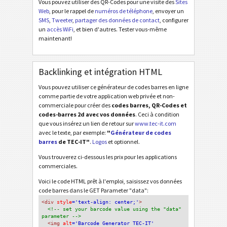
Vous pouvez utiliser des QR-Codes pour une visite des
Sites
Web
, pour le rappel de
numéros de téléphone
, envoyer un
SMS
,
Tweeter
,
partager des données de contact
, configurer
un
accès WiFi
, et bien d'autres. Tester vous-même
maintenant!
Backlinking et intégration HTML
Vous pouvez utiliser ce générateur de codes barres en ligne
comme partie de votre application web privée et non-
commerciale pour créer des
codes barres, QR-Codes et
codes-barres 2d avec vos données
. Ceci à condition
que vous insérez un lien de retour sur
www.tec-it.com
avec le texte, par exemple:
"
Générateur de codes
barres
de TEC-IT"
.
Logos
et optionnel.
Vous trouverez ci-dessous les prix pour les applications
commerciales.
Voici le code HTML prêt à l'emploi, saisissez vos données
code barres dans le GET Parameter "data":
<div
 style
='text-align: center;'
>
<!-- set your barcode value using the "data" 
parameter -->
<img
 alt
='Barcode Generator TEC-IT'