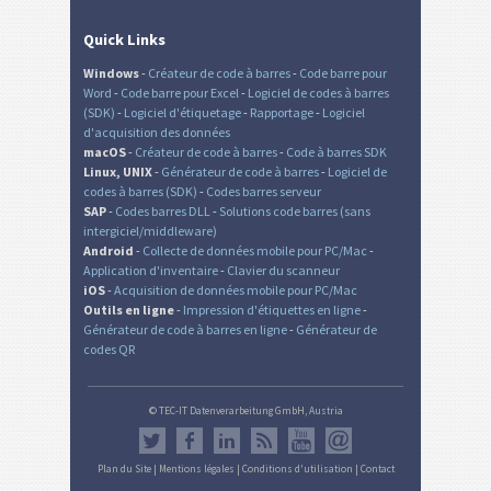
Quick Links
Windows
-
Créateur de code à barres
-
Code barre pour
Word
-
Code barre pour Excel
-
Logiciel de codes à barres
(SDK)
-
Logiciel d'étiquetage
-
Rapportage
-
Logiciel
d'acquisition des données
macOS
-
Créateur de code à barres
-
Code à barres SDK
Linux, UNIX
-
Générateur de code à barres
-
Logiciel de
codes à barres (SDK)
-
Codes barres serveur
SAP
-
Codes barres DLL
-
Solutions code barres (sans
intergiciel/middleware)
Android
-
Collecte de données mobile pour PC/Mac
-
Application d'inventaire
-
Clavier du scanneur
iOS
-
Acquisition de données mobile pour PC/Mac
Outils en ligne
-
Impression d'étiquettes en ligne
-
Générateur de code à barres en ligne
-
Générateur de
codes QR
© TEC-IT Datenverarbeitung GmbH, Austria
Plan du Site
|
Mentions légales
|
Conditions d'utilisation
|
Contact