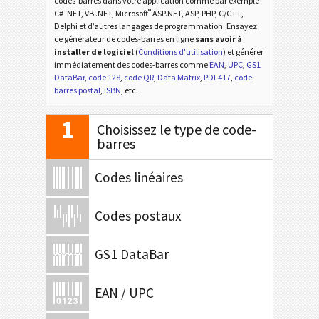
codes-barres dans votre application comme par exemple
®
C# .NET, VB .NET, Microsoft
ASP.NET, ASP, PHP, C/C++,
Delphi et d’autres langages de programmation. Ensayez
ce générateur de codes-barres en ligne
sans avoir à
installer de logiciel
(
Conditions d'utilisation
) et générer
immédiatement des codes-barres comme
EAN
,
UPC
,
GS1
DataBar
,
code 128
,
code QR
,
Data Matrix
,
PDF417
,
code-
barres postal
,
ISBN
, etc.
1
Choisissez le type de code-
barres
Codes linéaires
Codes postaux
GS1 DataBar
EAN / UPC