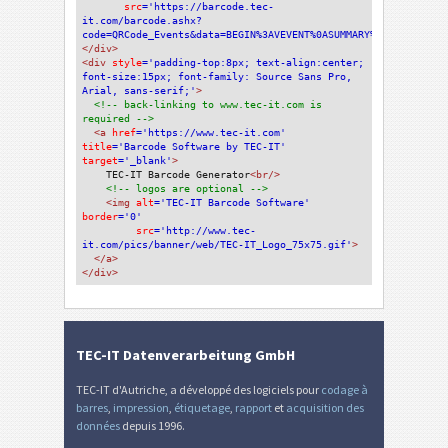
src
='https://barcode.tec-
it.com/barcode.ashx?
code=QRCode_Events&data=BEGIN%3AVEVENT%0ASUMMARY%3AMon+%C3%89
</div>
<div 
style
='padding-top:8px; text-align:center; 
font-size:15px; font-family: Source Sans Pro, 
Arial, sans-serif;'
>
<!-- back-linking to www.tec-it.com is 
required -->
<a 
href
='https://www.tec-it.com'
title
='Barcode Software by TEC-IT'
target
='_blank'
>
TEC-IT Barcode Generator
<br/>
<!-- logos are optional -->
<img 
alt
='TEC-IT Barcode Software'
border
='0'
src
='http://www.tec-
it.com/pics/banner/web/TEC-IT_Logo_75x75.gif'
>
</a>
</div>
TEC-IT Datenverarbeitung GmbH
TEC-IT d'Autriche, a développé des logiciels pour
codage à
barres
,
impression
,
étiquetage
,
rapport
et
acquisition des
données
depuis 1996.