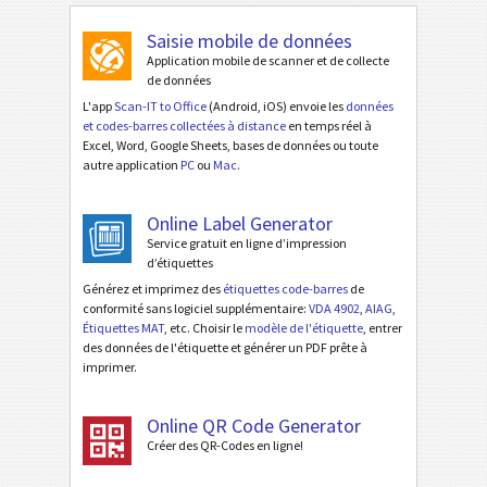
Saisie mobile de données
Application mobile de scanner et de collecte
de données
L'app
Scan-IT to Office
(Android, iOS) envoie les
données
et codes-barres collectées à distance
en temps réel à
Excel, Word, Google Sheets, bases de données ou toute
autre application
PC
ou
Mac
.
Online Label Generator
Service gratuit en ligne d’impression
d’étiquettes
Générez et imprimez des
étiquettes code-barres
de
conformité sans logiciel supplémentaire:
VDA 4902
,
AIAG
,
Étiquettes MAT
, etc. Choisir le
modèle de l'étiquette
, entrer
des données de l'étiquette et générer un PDF prête à
imprimer.
Online QR Code Generator
Créer des QR-Codes en ligne!