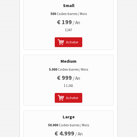
Small
Data Matrix
500
Codes-barres / Mois
Wi-Fi codes barres
€ 199
/ An
$ 247
Acheter
Medium
5.000
Codes-barres / Mois
€ 999
/ An
$ 1.242
Acheter
Large
50.000
Codes-barres / Mois
€ 4.999
/ An