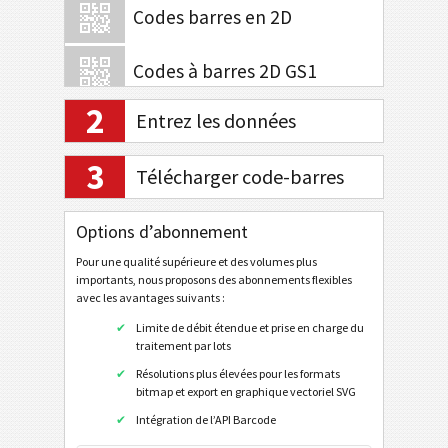
Codes barres en 2D
Codes à barres 2D GS1
2
Entrez les données
Banque électronique / SEPA
3
Télécharger code-barres
Tagging mobile
Options d’abonnement
Codes de santé
Pour une qualité supérieure et des volumes plus
importants, nous proposons des abonnements flexibles
Codes ISBN
avec les avantages suivants :
Limite de débit étendue et prise en charge du
Cartes de visite
traitement par lots
Résolutions plus élevées pour les formats
Codes calendrier
bitmap et export en graphique vectoriel SVG
Intégration de l’API Barcode
QR Code