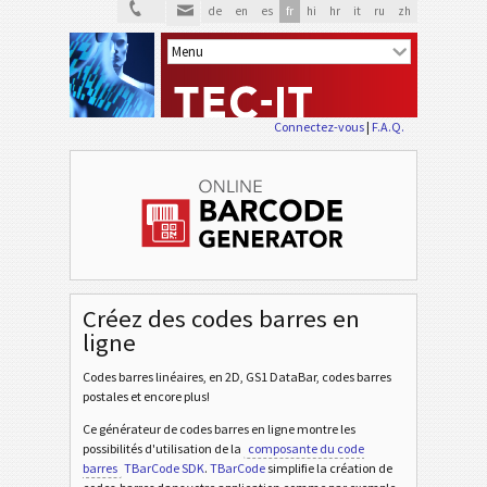
de
en
es
fr
hi
hr
it
ru
zh
Connectez-vous
|
F.A.Q.
Créez des codes barres en
ligne
Codes barres linéaires, en 2D, GS1 DataBar, codes barres
postales et encore plus!
Ce générateur de codes barres en ligne montre les
possibilités d'utilisation de la
composante du code
barres
TBarCode SDK
.
TBarCode
simplifie la création de