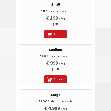
Twitter Tweet
Small
Profil sur Facebook
500
Codes-barres / Mois
€ 199
Facebook Je l'aime / Like
/ An
$ 247
LinkedIn profil d'usager
LinkedIn profil d'entreprise
Acheter
LinkedIn Share
Medium
Google Play - la recherche des fabricants
5.000
Codes-barres / Mois
Google Play - la recherche des paquets
€ 999
/ An
Codes de santé
$ 1.242
Acheter
Codes ISBN
Large
Cartes de visite
50.000
Codes-barres / Mois
€ 4.999
/ An
Codes calendrier