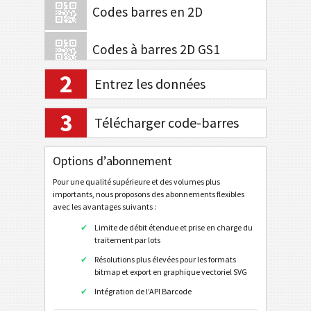
Codes barres en 2D
Codes à barres 2D GS1
2
Entrez les données
Banque électronique / SEPA
3
Télécharger code-barres
Tagging mobile
QR Code
Options d’abonnement
Data Matrix
Pour une qualité supérieure et des volumes plus
importants, nous proposons des abonnements flexibles
Aztec
avec les avantages suivants :
URL
Limite de débit étendue et prise en charge du
traitement par lots
Appeler le numéro de téléphone
Résolutions plus élevées pour les formats
Envoyer SMS
bitmap et export en graphique vectoriel SVG
Profil sur Twitter
Intégration de l’API Barcode