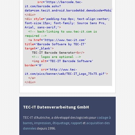
src
='https://barcode.tec-
it.com/barcode.ashx?
data=com.tecit.android.barcodekbd.demo&code=MobileAztecAndroi
</div>
<div 
style
='padding-top:8px; text-align:center; 
font-size:15px; font-family: Source Sans Pro, 
Arial, sans-serif;'
>
<!-- back-linking to www.tec-it.com is 
required -->
<a 
href
='https://www.tec-it.com'
title
='Barcode Software by TEC-IT'
target
='_blank'
>
TEC-IT Barcode Generator
<br/>
<!-- logos are optional -->
<img 
alt
='TEC-IT Barcode Software'
border
='0'
src
='http://www.tec-
it.com/pics/banner/web/TEC-IT_Logo_75x75.gif'
>
</a>
</div>
TEC-IT Datenverarbeitung GmbH
TEC-IT d'Autriche, a développé des logiciels pour
codage à
barres
,
impression
,
étiquetage
,
rapport
et
acquisition des
données
depuis 1996.