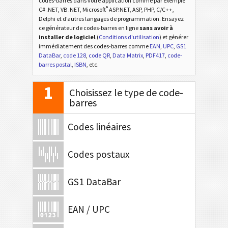
codes-barres dans votre application comme par exemple
®
C# .NET, VB .NET, Microsoft
ASP.NET, ASP, PHP, C/C++,
Delphi et d’autres langages de programmation. Ensayez
ce générateur de codes-barres en ligne
sans avoir à
installer de logiciel
(
Conditions d'utilisation
) et générer
immédiatement des codes-barres comme
EAN
,
UPC
,
GS1
DataBar
,
code 128
,
code QR
,
Data Matrix
,
PDF417
,
code-
barres postal
,
ISBN
, etc.
1
Choisissez le type de code-
barres
Codes linéaires
Codes postaux
GS1 DataBar
EAN / UPC