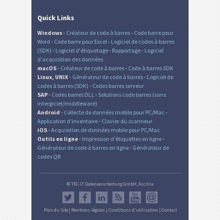
Quick Links
Windows
-
Créateur de code à barres
-
Code barre pour
Word
-
Code barre pour Excel
-
Logiciel de codes à barres
(SDK)
-
Logiciel d'étiquetage
-
Rapportage
-
Logiciel
d'acquisition des données
macOS
-
Créateur de code à barres
-
Code à barres SDK
Linux, UNIX
-
Générateur de code à barres
-
Logiciel de
codes à barres (SDK)
-
Codes barres serveur
SAP
-
Codes barres DLL
-
Solutions code barres (sans
intergiciel/middleware)
Android
-
Collecte de données mobile pour PC/Mac
-
Application d'inventaire
-
Clavier du scanneur
iOS
-
Acquisition de données mobile pour PC/Mac
Outils en ligne
-
Impression d'étiquettes en ligne
-
Générateur de code à barres en ligne
-
Générateur de
codes QR
© TEC-IT Datenverarbeitung GmbH, Austria
Plan du Site
|
Mentions légales
|
Conditions d'utilisation
|
Contact