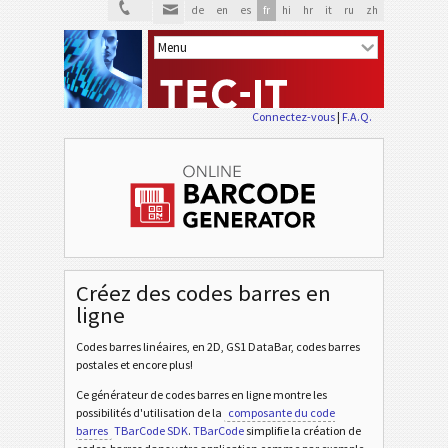
de
en
es
fr
hi
hr
it
ru
zh
Connectez-vous
|
F.A.Q.
Créez des codes barres en
ligne
Codes barres linéaires, en 2D, GS1 DataBar, codes barres
postales et encore plus!
Ce générateur de codes barres en ligne montre les
possibilités d'utilisation de la
composante du code
barres
TBarCode SDK
.
TBarCode
simplifie la création de