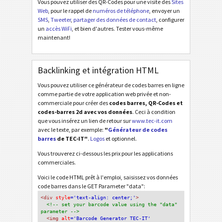
Vous pouvez utiliser des QR-Codes pour une visite des
Sites
Web
, pour le rappel de
numéros de téléphone
, envoyer un
SMS
,
Tweeter
,
partager des données de contact
, configurer
un
accès WiFi
, et bien d'autres. Tester vous-même
maintenant!
Backlinking et intégration HTML
Vous pouvez utiliser ce générateur de codes barres en ligne
comme partie de votre application web privée et non-
commerciale pour créer des
codes barres, QR-Codes et
codes-barres 2d avec vos données
. Ceci à condition
que vous insérez un lien de retour sur
www.tec-it.com
avec le texte, par exemple:
"
Générateur de codes
barres
de TEC-IT"
.
Logos
et optionnel.
Vous trouverez ci-dessous les prix pour les applications
commerciales.
Voici le code HTML prêt à l'emploi, saisissez vos données
code barres dans le GET Parameter "data":
<div
 style
='text-align: center;'
>
<!-- set your barcode value using the "data" 
parameter -->
<img
 alt
='Barcode Generator TEC-IT'