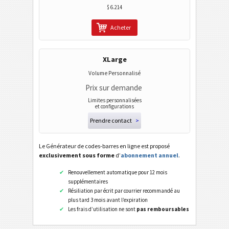
$ 6.214
Wi-Fi codes barres
Acheter
XLarge
Volume Personnalisé
Prix sur demande
Limites personnalisées
et configurations
Prendre contact
>
Le Générateur de codes-barres en ligne est proposé
exclusivement sous forme
d’
abonnement annuel
.
Renouvellement automatique pour 12 mois
supplémentaires
Résiliation par écrit par courrier recommandé au
plus tard 3 mois avant l’expiration
Les frais d’utilisation ne sont
pas remboursables