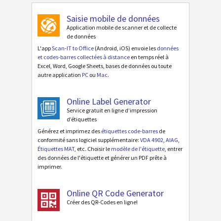
Saisie mobile de données
Application mobile de scanner et de collecte
de données
L'app
Scan-IT to Office
(Android, iOS) envoie les
données
et codes-barres collectées à distance
en temps réel à
Excel, Word, Google Sheets, bases de données ou toute
autre application
PC
ou
Mac
.
Online Label Generator
Service gratuit en ligne d’impression
d’étiquettes
Générez et imprimez des
étiquettes code-barres
de
conformité sans logiciel supplémentaire:
VDA 4902
,
AIAG
,
Étiquettes MAT
, etc. Choisir le
modèle de l'étiquette
, entrer
des données de l'étiquette et générer un PDF prête à
imprimer.
Online QR Code Generator
Créer des QR-Codes en ligne!