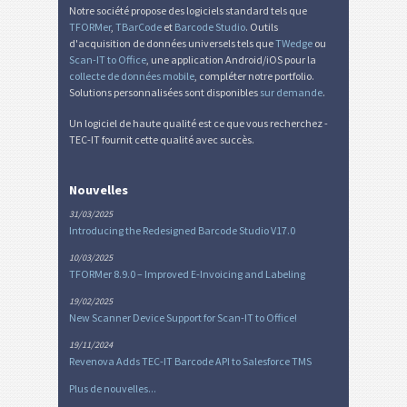
Notre société propose des logiciels standard tels que
TFORMer
,
TBarCode
et
Barcode Studio
. Outils
d'acquisition de données universels tels que
TWedge
ou
Scan-IT to Office
, une application Android/iOS pour la
collecte de données mobile
, compléter notre portfolio.
Solutions personnalisées sont disponibles
sur demande
.
Un logiciel de haute qualité est ce que vous recherchez -
TEC-IT fournit cette qualité avec succès.
Nouvelles
31/03/2025
Introducing the Redesigned Barcode Studio V17.0
10/03/2025
TFORMer 8.9.0 – Improved E-Invoicing and Labeling
19/02/2025
New Scanner Device Support for Scan-IT to Office!
19/11/2024
Revenova Adds TEC-IT Barcode API to Salesforce TMS
Plus de nouvelles...