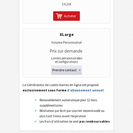
$ 6.214
Acheter
XLarge
Volume Personnalisé
Prix sur demande
Limites personnalisées
et configurations
Prendre contact
>
Le Générateur de codes-barres en ligne est proposé
exclusivement sous forme
d’
abonnement annuel
.
Renouvellement automatique pour 12 mois
supplémentaires
Résiliation par écrit par courrier recommandé au
plus tard 3 mois avant l’expiration
Les frais d’utilisation ne sont
pas remboursables