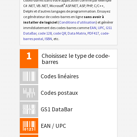
codes-barres dans votre application comme par exemple
®
C# .NET, VB .NET, Microsoft
ASP.NET, ASP, PHP, C/C++,
Delphi et d’autres langages de programmation. Ensayez
ce générateur de codes-barres en ligne
sans avoir à
installer de logiciel
(
Conditions d'utilisation
) et générer
immédiatement des codes-barres comme
EAN
,
UPC
,
GS1
DataBar
,
code 128
,
code QR
,
Data Matrix
,
PDF417
,
code-
barres postal
,
ISBN
, etc.
1
Choisissez le type de code-
barres
Codes linéaires
Codes postaux
GS1 DataBar
EAN / UPC