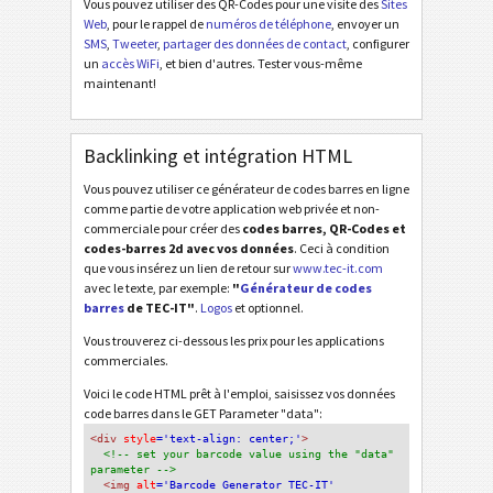
Vous pouvez utiliser des QR-Codes pour une visite des
Sites
Web
, pour le rappel de
numéros de téléphone
, envoyer un
SMS
,
Tweeter
,
partager des données de contact
, configurer
un
accès WiFi
, et bien d'autres. Tester vous-même
maintenant!
Backlinking et intégration HTML
Vous pouvez utiliser ce générateur de codes barres en ligne
comme partie de votre application web privée et non-
commerciale pour créer des
codes barres, QR-Codes et
codes-barres 2d avec vos données
. Ceci à condition
que vous insérez un lien de retour sur
www.tec-it.com
avec le texte, par exemple:
"
Générateur de codes
barres
de TEC-IT"
.
Logos
et optionnel.
Vous trouverez ci-dessous les prix pour les applications
commerciales.
Voici le code HTML prêt à l'emploi, saisissez vos données
code barres dans le GET Parameter "data":
<div
 style
='text-align: center;'
>
<!-- set your barcode value using the "data" 
parameter -->
<img
 alt
='Barcode Generator TEC-IT'