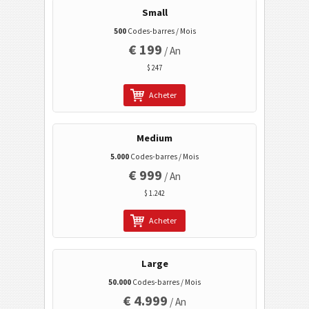
Small
Tagging mobile
500
Codes-barres / Mois
€ 199
/ An
Codes de santé
$ 247
Codes ISBN
Acheter
Cartes de visite
Medium
5.000
Codes-barres / Mois
Codes calendrier
€ 999
/ An
$ 1.242
Wi-Fi codes barres
Acheter
Large
50.000
Codes-barres / Mois
€ 4.999
/ An