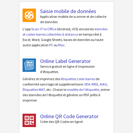
Saisie mobile de données
Application mobile de scanner et de collecte
de données
L'app
Scan-IT to Office
(Android, iOS) envoie les
données
et codes-barres collectées à distance
en temps réel à
Excel, Word, Google Sheets, bases de données ou toute
autre application
PC
ou
Mac
.
Online Label Generator
Service gratuit en ligne d’impression
d’étiquettes
Générez et imprimez des
étiquettes code-barres
de
conformité sans logiciel supplémentaire:
VDA 4902
,
AIAG
,
Étiquettes MAT
, etc. Choisir le
modèle de l'étiquette
, entrer
des données de l'étiquette et générer un PDF prête à
imprimer.
Online QR Code Generator
Créer des QR-Codes en ligne!