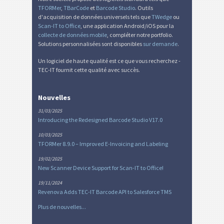
TFORMer
,
TBarCode
et
Barcode Studio
. Outils
d'acquisition de données universels tels que
TWedge
ou
Scan-IT to Office
, une application Android/iOS pour la
collecte de données mobile
, compléter notre portfolio.
Solutions personnalisées sont disponibles
sur demande
.
Un logiciel de haute qualité est ce que vous recherchez -
TEC-IT fournit cette qualité avec succès.
Nouvelles
31/03/2025
Introducing the Redesigned Barcode Studio V17.0
10/03/2025
TFORMer 8.9.0 – Improved E-Invoicing and Labeling
19/02/2025
New Scanner Device Support for Scan-IT to Office!
19/11/2024
Revenova Adds TEC-IT Barcode API to Salesforce TMS
Plus de nouvelles...