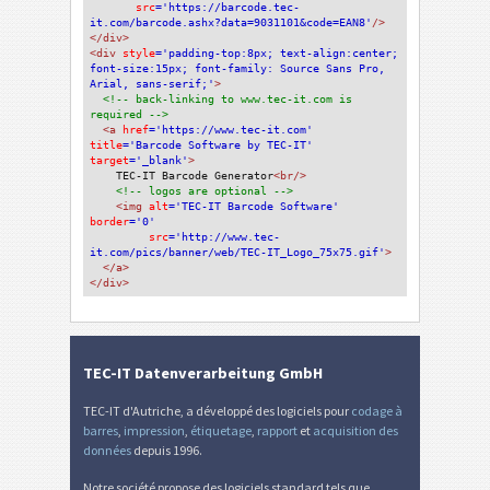
src
='https://barcode.tec-
it.com/barcode.ashx?data=9031101&code=EAN8'
/>
</div>
<div 
style
='padding-top:8px; text-align:center; 
font-size:15px; font-family: Source Sans Pro, 
Arial, sans-serif;'
>
<!-- back-linking to www.tec-it.com is 
required -->
<a 
href
='https://www.tec-it.com'
title
='Barcode Software by TEC-IT'
target
='_blank'
>
TEC-IT Barcode Generator
<br/>
<!-- logos are optional -->
<img 
alt
='TEC-IT Barcode Software'
border
='0'
src
='http://www.tec-
it.com/pics/banner/web/TEC-IT_Logo_75x75.gif'
>
</a>
</div>
TEC-IT Datenverarbeitung GmbH
TEC-IT d'Autriche, a développé des logiciels pour
codage à
barres
,
impression
,
étiquetage
,
rapport
et
acquisition des
données
depuis 1996.
Notre société propose des logiciels standard tels que