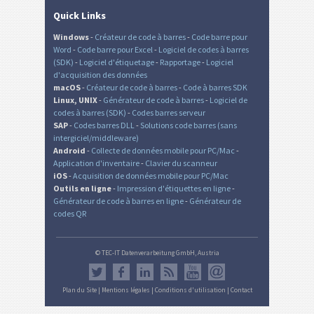
Quick Links
Windows
-
Créateur de code à barres
-
Code barre pour
Word
-
Code barre pour Excel
-
Logiciel de codes à barres
(SDK)
-
Logiciel d'étiquetage
-
Rapportage
-
Logiciel
d'acquisition des données
macOS
-
Créateur de code à barres
-
Code à barres SDK
Linux, UNIX
-
Générateur de code à barres
-
Logiciel de
codes à barres (SDK)
-
Codes barres serveur
SAP
-
Codes barres DLL
-
Solutions code barres (sans
intergiciel/middleware)
Android
-
Collecte de données mobile pour PC/Mac
-
Application d'inventaire
-
Clavier du scanneur
iOS
-
Acquisition de données mobile pour PC/Mac
Outils en ligne
-
Impression d'étiquettes en ligne
-
Générateur de code à barres en ligne
-
Générateur de
codes QR
© TEC-IT Datenverarbeitung GmbH, Austria
Plan du Site
|
Mentions légales
|
Conditions d'utilisation
|
Contact