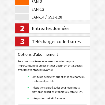
EAN-8
EAN-13
EAN-14 / GS1-128
EAN-8 Composite Symbology
2
Entrez les données
EAN-13 Composite Symbology
3
UPC-A
Télécharger code-barres
UPC-E
Options d’abonnement
UPC-A Composite Symbology
Pour une qualité supérieure et des volumes plus
UPC-E Composite Symbology
importants, nous proposons des abonnements flexibles
avec les avantages suivants :
Codes barres en 2D
Limite de débit étendue et prise en charge du
traitement par lots
Codes à barres 2D GS1
Résolutions plus élevées pour les formats
bitmap et export en graphique vectoriel SVG
Banque électronique / SEPA
Intégration de l’API Barcode