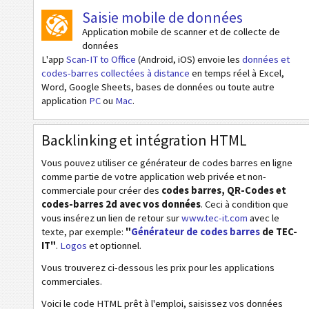
Codes de santé
Saisie mobile de données
Application mobile de scanner et de collecte de
Codes ISBN
données
L'app
Scan-IT to Office
(Android, iOS) envoie les
données et
codes-barres collectées à distance
en temps réel à Excel,
Cartes de visite
Word, Google Sheets, bases de données ou toute autre
application
PC
ou
Mac
.
Codes calendrier
Backlinking et intégration HTML
Wi-Fi codes barres
Vous pouvez utiliser ce générateur de codes barres en ligne
comme partie de votre application web privée et non-
commerciale pour créer des
codes barres, QR-Codes et
codes-barres 2d avec vos données
. Ceci à condition que
vous insérez un lien de retour sur
www.tec-it.com
avec le
texte, par exemple:
"
Générateur de codes barres
de TEC-
IT"
.
Logos
et optionnel.
Vous trouverez ci-dessous les prix pour les applications
commerciales.
Voici le code HTML prêt à l'emploi, saisissez vos données