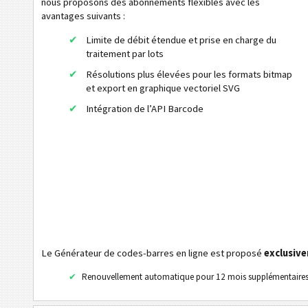
nous proposons des abonnements flexibles avec les
URL
avantages suivants :
Appeler le numéro de téléphone
Limite de débit étendue et prise en charge du
traitement par lots
Envoyer SMS
Résolutions plus élevées pour les formats bitmap
Profil sur Twitter
et export en graphique vectoriel SVG
Twitter Tweet
Intégration de l’API Barcode
Profil sur Facebook
Facebook Je l'aime / Like
LinkedIn profil d'usager
LinkedIn profil d'entreprise
LinkedIn Share
Google Play - la recherche des fabricants
Le Générateur de codes-barres en ligne est proposé
exclusiv
Google Play - la recherche du paquet
Renouvellement automatique pour 12 mois supplémentaire
Aztec