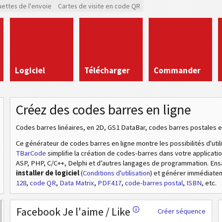
uettes de l'envoie
Cartes de visite en code QR
Logiciel
Télécharger
Commander
Créez des codes barres en ligne
Codes barres linéaires, en 2D, GS1 DataBar, codes barres postales e
Ce générateur de codes barres en ligne montre les possibilités d'util
TBarCode
simplifie la création de codes-barres dans votre applicat
ASP, PHP, C/C++, Delphi et d’autres langages de programmation. En
installer de logiciel
(
Conditions d'utilisation
) et générer immédiat
128
,
code QR
,
Data Matrix
,
PDF417
,
code-barres postal
,
ISBN
, etc.
Facebook Je l'aime / Like
🛈
Créer séquence