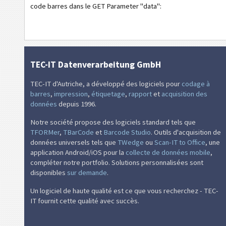
code barres dans le GET Parameter "data":
TEC-IT Datenverarbeitung GmbH
TEC-IT d'Autriche, a développé des logiciels pour
codage à
barres
,
impression
,
étiquetage
,
rapport
et
acquisition des
données
depuis 1996.
Notre société propose des logiciels standard tels que
TFORMer
,
TBarCode
et
Barcode Studio
. Outils d'acquisition de
données universels tels que
TWedge
ou
Scan-IT to Office
, une
application Android/iOS pour la
collecte de données mobile
,
compléter notre portfolio. Solutions personnalisées sont
disponibles
sur demande
.
Un logiciel de haute qualité est ce que vous recherchez - TEC-
IT fournit cette qualité avec succès.