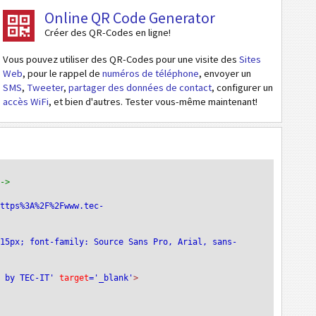
Online QR Code Generator
Créer des QR-Codes en ligne!
Vous pouvez utiliser des QR-Codes pour une visite des
Sites
Web
, pour le rappel de
numéros de téléphone
, envoyer un
SMS
,
Tweeter
,
partager des données de contact
, configurer un
accès WiFi
, et bien d'autres. Tester vous-même maintenant!
-->
https%3A%2F%2Fwww.tec-
:15px; font-family: Source Sans Pro, Arial, sans-
e by TEC-IT'
 target
='_blank'
>