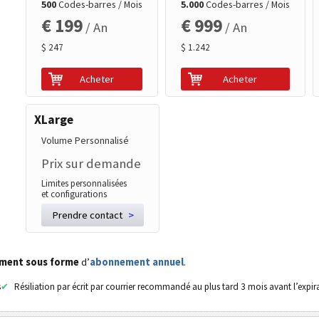
500
Codes-barres / Mois
5.000
Codes-barres / Mois
€ 199
€ 999
/ An
/ An
$ 247
$ 1.242
Acheter
Acheter
XLarge
Volume Personnalisé
Prix sur demande
Limites personnalisées
et configurations
Prendre contact
>
ement sous forme
d’
abonnement annuel
.
s
Résiliation par écrit par courrier recommandé au plus tard 3 mois avant l’expir