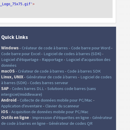
T_Logo_75x75.gif'
>
Quick Links
Windows
-
Créateur de code à barres
-
Code barre pour Word
-
Code barre pour Excel
-
Logiciel de codes à barres (SDK)
-
Logiciel d'étiquetage
-
Rapportage
-
Logiciel d'acquisition des
données
macOS
-
Créateur de code à barres
-
Code à barres SDK
Linux, UNIX
-
Générateur de code à barres
-
Logiciel de codes
à barres (SDK)
-
Codes barres serveur
SAP
-
Codes barres DLL
-
Solutions code barres (sans
intergiciel/middleware)
Android
-
Collecte de données mobile pour PC/Mac
-
Application d'inventaire
-
Clavier du scanneur
iOS
-
Acquisition de données mobile pour PC/Mac
Outils en ligne
-
Impression d'étiquettes en ligne
-
Générateur
de code à barres en ligne
-
Générateur de codes QR