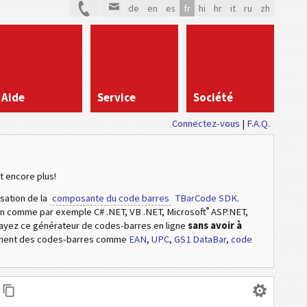
de
en
es
fr
hi
hr
it
ru
zh
Aide
Service
Société
Connectez-vous
|
F.A.Q.
t encore plus!
isation de la
composante du code barres
TBarCode SDK
.
®
ion comme par exemple C# .NET, VB .NET, Microsoft
ASP.NET,
sayez ce générateur de codes-barres en ligne
sans avoir à
ement des codes-barres comme
EAN
,
UPC
,
GS1 DataBar
,
code