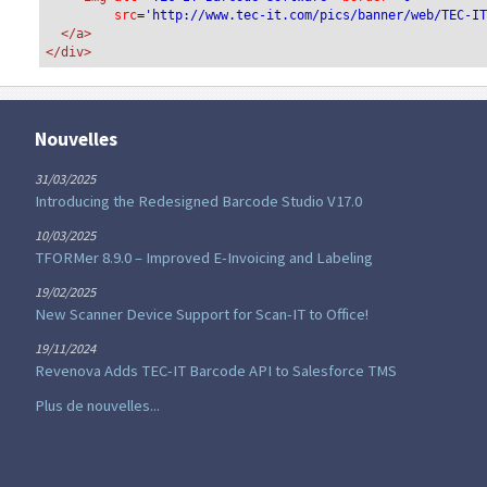
src
='http://www.tec-it.com/pics/banner/web/TEC-I
</a>
</div>
Nouvelles
31/03/2025
Introducing the Redesigned Barcode Studio V17.0
10/03/2025
TFORMer 8.9.0 – Improved E-Invoicing and Labeling
19/02/2025
New Scanner Device Support for Scan-IT to Office!
19/11/2024
Revenova Adds TEC-IT Barcode API to Salesforce TMS
Plus de nouvelles...