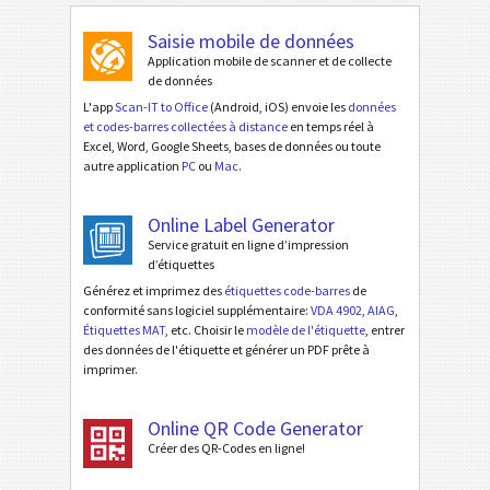
Saisie mobile de données
Application mobile de scanner et de collecte
de données
L'app
Scan-IT to Office
(Android, iOS) envoie les
données
et codes-barres collectées à distance
en temps réel à
Excel, Word, Google Sheets, bases de données ou toute
autre application
PC
ou
Mac
.
Online Label Generator
Service gratuit en ligne d’impression
d’étiquettes
Générez et imprimez des
étiquettes code-barres
de
conformité sans logiciel supplémentaire:
VDA 4902
,
AIAG
,
Étiquettes MAT
, etc. Choisir le
modèle de l'étiquette
, entrer
des données de l'étiquette et générer un PDF prête à
imprimer.
Online QR Code Generator
Créer des QR-Codes en ligne!