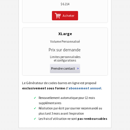
Pharmacode One-Track
$ 6.214
Pharmacode Two-Track
Acheter
PPN (Pharmacy Product Number)
PZN7
XLarge
PZN8
Volume Personnalisé
Prix sur demande
Codes ISBN
Limites personnalisées
et configurations
Cartes de visite
Prendre contact
>
Le Générateur de codes-barres en ligne est proposé
Codes calendrier
exclusivement sous forme
d’
abonnement annuel
.
Renouvellement automatique pour 12 mois
Wi-Fi codes barres
supplémentaires
Résiliation par écrit par courrier recommandé au
plus tard 3 mois avant l’expiration
Les frais d’utilisation ne sont
pas remboursables