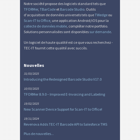
Notre société propose des logiciels standard tels que
TFORMer
,
TBarCode
et
Barcode Studio
. Outils
d'acquisition de données universels tels que
TWedge
ou
Scan-IT to Office
, une application Android/iOS pour la
collecte de données mobile
, compléter notre portfolio.
Solutions personnalisées sont disponibles
sur demande
.
Un logiciel de haute qualité est ce que vous recherchez -
TEC-IT fournit cette qualité avec succès.
Nouvelles
31/03/2025
Introducing the Redesigned Barcode Studio V17.0
10/03/2025
TFORMer 8.9.0 – Improved E-Invoicing and Labeling
19/02/2025
New Scanner Device Support for Scan-IT to Office!
19/11/2024
Revenova Adds TEC-IT Barcode API to Salesforce TMS
Plus de nouvelles...