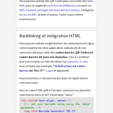
Vous pouvez utiliser des QR-Codes pour une visite des
Sites
Web
, pour le rappel de
numéros de téléphone
, envoyer un
SMS
,
Tweeter
,
partager des données de contact
, configurer
un
accès WiFi
, et bien d'autres. Tester vous-même
maintenant!
Backlinking et intégration HTML
Vous pouvez utiliser ce générateur de codes barres en ligne
comme partie de votre application web privée et non-
commerciale pour créer des
codes barres, QR-Codes et
codes-barres 2d avec vos données
. Ceci à condition
que vous insérez un lien de retour sur
www.tec-it.com
avec le texte, par exemple:
"
Générateur de codes
barres
de TEC-IT"
.
Logos
et optionnel.
Vous trouverez ci-dessous les prix pour les applications
commerciales.
Voici le code HTML prêt à l'emploi, saisissez vos données
code barres dans le GET Parameter "data":
<div
 style
='text-align: center;'
>
<!-- set your barcode value using the "data" 
parameter -->
<img
 alt
='Barcode Generator TEC-IT'