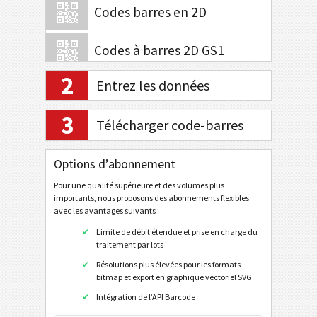
Codes barres en 2D
Codes à barres 2D GS1
2
Entrez les données
Banque électronique / SEPA
3
Télécharger code-barres
Tagging mobile
Options d’abonnement
Codes de santé
Pour une qualité supérieure et des volumes plus
Code32
importants, nous proposons des abonnements flexibles
avec les avantages suivants :
Flattermarken
Limite de débit étendue et prise en charge du
HIBC LIC 128
traitement par lots
HIBC LIC 39
Résolutions plus élevées pour les formats
bitmap et export en graphique vectoriel SVG
HIBC LIC Aztec
Intégration de l’API Barcode
HIBC LIC Codablock-F