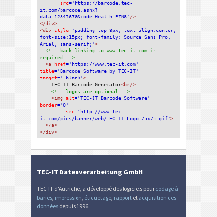
src
='https://barcode.tec-
it.com/barcode.ashx?
data=12345678&code=Health_PZN8'
/>
</div>
<div 
style
='padding-top:8px; text-align:center; 
font-size:15px; font-family: Source Sans Pro, 
Arial, sans-serif;'
>
<!-- back-linking to www.tec-it.com is 
required -->
<a 
href
='https://www.tec-it.com'
title
='Barcode Software by TEC-IT'
target
='_blank'
>
TEC-IT Barcode Generator
<br/>
<!-- logos are optional -->
<img 
alt
='TEC-IT Barcode Software'
border
='0'
src
='http://www.tec-
it.com/pics/banner/web/TEC-IT_Logo_75x75.gif'
>
</a>
</div>
TEC-IT Datenverarbeitung GmbH
TEC-IT d'Autriche, a développé des logiciels pour
codage à
barres
,
impression
,
étiquetage
,
rapport
et
acquisition des
données
depuis 1996.