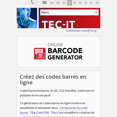
de
en
es
fr
hi
hr
it
ru
zh
Connectez-vous
|
F.A.Q.
Créez des codes barres en
ligne
Codes barres linéaires, en 2D, GS1 DataBar, codes barres
postales et encore plus!
Ce générateur de codes barres en ligne montre les
possibilités d'utilisation de la
composante du code
barres
TBarCode SDK
.
TBarCode
simplifie la création de