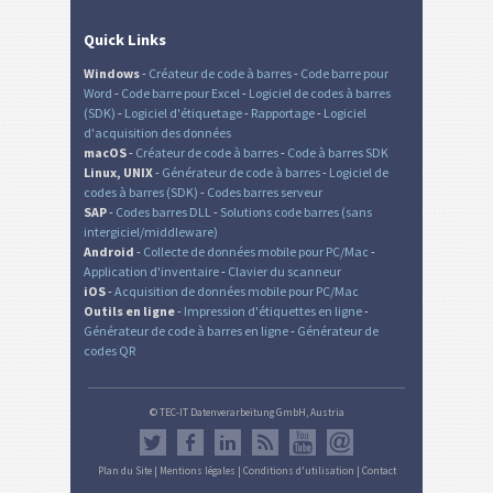
Quick Links
Windows
-
Créateur de code à barres
-
Code barre pour
Word
-
Code barre pour Excel
-
Logiciel de codes à barres
(SDK)
-
Logiciel d'étiquetage
-
Rapportage
-
Logiciel
d'acquisition des données
macOS
-
Créateur de code à barres
-
Code à barres SDK
Linux, UNIX
-
Générateur de code à barres
-
Logiciel de
codes à barres (SDK)
-
Codes barres serveur
SAP
-
Codes barres DLL
-
Solutions code barres (sans
intergiciel/middleware)
Android
-
Collecte de données mobile pour PC/Mac
-
Application d'inventaire
-
Clavier du scanneur
iOS
-
Acquisition de données mobile pour PC/Mac
Outils en ligne
-
Impression d'étiquettes en ligne
-
Générateur de code à barres en ligne
-
Générateur de
codes QR
© TEC-IT Datenverarbeitung GmbH, Austria
Plan du Site
|
Mentions légales
|
Conditions d'utilisation
|
Contact