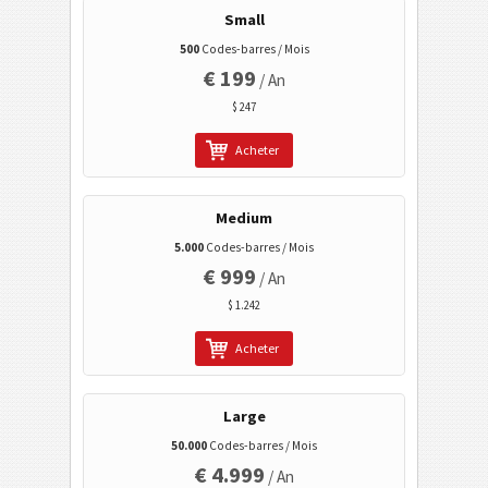
Small
HIBC LIC Data Matrix
500
Codes-barres / Mois
HIBC LIC Micro PDF 417
€ 199
/ An
HIBC LIC PDF417
$ 247
HIBC LIC QR-Code
Acheter
HIBC PAS 128
HIBC PAS 39
Medium
HIBC PAS Aztec
5.000
Codes-barres / Mois
€ 999
HIBC PAS Codablock-F
/ An
$ 1.242
HIBC PAS Data Matrix
HIBC PAS Micro PDF417
Acheter
HIBC PAS PDF417
Large
HIBC PAS QR-Code
50.000
Codes-barres / Mois
NTIN (Data Matrix)
€ 4.999
/ An