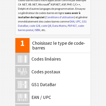
codes-barres dans votre application comme par exemple
®
C# .NET, VB .NET, Microsoft
ASP.NET, ASP, PHP, C/C++,
Delphi et d’autres langages de programmation. Ensayez
ce générateur de codes-barres en ligne
sans avoir à
installer de logiciel
(
Conditions d'utilisation
) et générer
immédiatement des codes-barres comme
EAN
,
UPC
,
GS1
DataBar
,
code 128
,
code QR
,
Data Matrix
,
PDF417
,
code-
barres postal
,
ISBN
, etc.
1
Choisissez le type de code-
barres
Codes linéaires
Codes postaux
GS1 DataBar
EAN / UPC