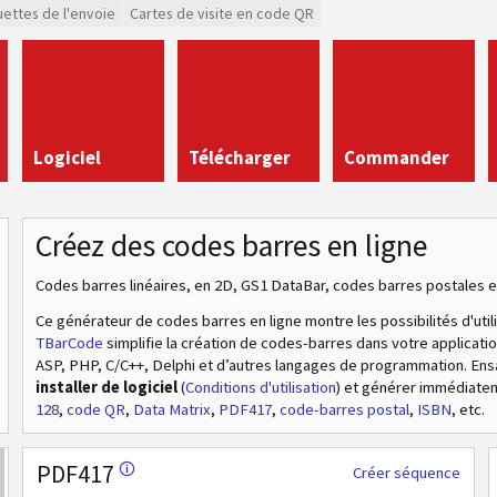
uettes de l'envoie
Cartes de visite en code QR
Logiciel
Télécharger
Commander
Créez des codes barres en ligne
Codes barres linéaires, en 2D, GS1 DataBar, codes barres postales e
Ce générateur de codes barres en ligne montre les possibilités d'util
TBarCode
simplifie la création de codes-barres dans votre applicat
ASP, PHP, C/C++, Delphi et d’autres langages de programmation. En
installer de logiciel
(
Conditions d'utilisation
) et générer immédiat
128
,
code QR
,
Data Matrix
,
PDF417
,
code-barres postal
,
ISBN
, etc.
PDF417
🛈
Créer séquence