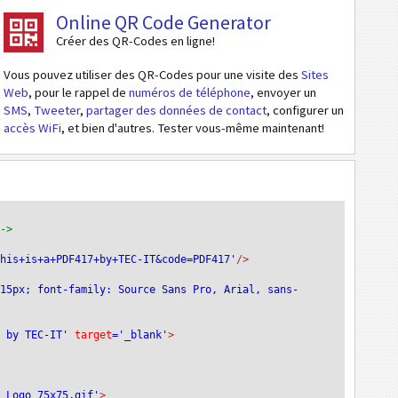
Online QR Code Generator
Créer des QR-Codes en ligne!
Vous pouvez utiliser des QR-Codes pour une visite des
Sites
Web
, pour le rappel de
numéros de téléphone
, envoyer un
SMS
,
Tweeter
,
partager des données de contact
, configurer un
accès WiFi
, et bien d'autres. Tester vous-même maintenant!
-->
This+is+a+PDF417+by+TEC-IT&code=PDF417'
/>
:15px; font-family: Source Sans Pro, Arial, sans-
e by TEC-IT'
 target
='_blank'
>
T_Logo_75x75.gif'
>