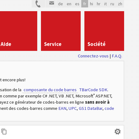
de
en
es
fr
hi
hr
it
ru
zh
Aide
Service
Société
Connectez-vous
|
F.A.Q.
t encore plus!
isation de la
composante du code barres
TBarCode SDK
.
®
ion comme par exemple C# .NET, VB .NET, Microsoft
ASP.NET,
sayez ce générateur de codes-barres en ligne
sans avoir à
ement des codes-barres comme
EAN
,
UPC
,
GS1 DataBar
,
code