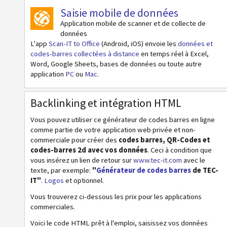
Saisie mobile de données
Codes ISBN
Application mobile de scanner et de collecte de
données
Cartes de visite
L'app
Scan-IT to Office
(Android, iOS) envoie les
données et
codes-barres collectées à distance
en temps réel à Excel,
Word, Google Sheets, bases de données ou toute autre
Codes calendrier
application
PC
ou
Mac
.
Wi-Fi codes barres
Backlinking et intégration HTML
Vous pouvez utiliser ce générateur de codes barres en ligne
comme partie de votre application web privée et non-
commerciale pour créer des
codes barres, QR-Codes et
codes-barres 2d avec vos données
. Ceci à condition que
vous insérez un lien de retour sur
www.tec-it.com
avec le
texte, par exemple:
"
Générateur de codes barres
de TEC-
IT"
.
Logos
et optionnel.
Vous trouverez ci-dessous les prix pour les applications
commerciales.
Voici le code HTML prêt à l'emploi, saisissez vos données