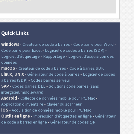
Quick Links
Windows
-
Créateur de code à barres
-
Code barre pour Word
-
Code barre pour Excel
-
Logiciel de codes à barres (SDK)
-
Logiciel d'étiquetage
-
Rapportage
-
Logiciel d'acquisition des
données
macOS
-
Créateur de code à barres
-
Code à barres SDK
Linux, UNIX
-
Générateur de code à barres
-
Logiciel de codes
à barres (SDK)
-
Codes barres serveur
SAP
-
Codes barres DLL
-
Solutions code barres (sans
intergiciel/middleware)
Android
-
Collecte de données mobile pour PC/Mac
-
Application d'inventaire
-
Clavier du scanneur
iOS
-
Acquisition de données mobile pour PC/Mac
Outils en ligne
-
Impression d'étiquettes en ligne
-
Générateur
de code à barres en ligne
-
Générateur de codes QR