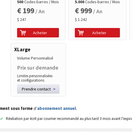
500
Codes-barres / Mois
5.000
Codes-barres / Mois
€ 199
€ 999
/ An
/ An
$ 247
$ 1.242
Acheter
Acheter
XLarge
Volume Personnalisé
Prix sur demande
Limites personnalisées
et configurations
Prendre contact
>
ement sous forme
d’
abonnement annuel
.
s
Résiliation par écrit par courrier recommandé au plus tard 3 mois avant l’expir