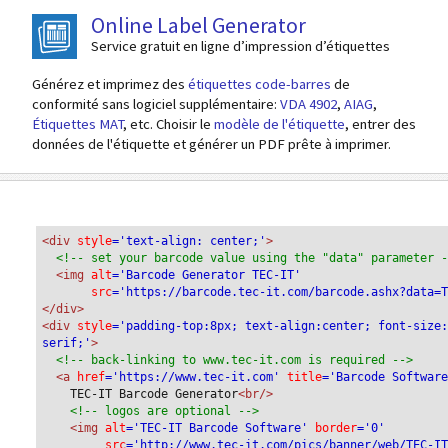
Online Label Generator
Service gratuit en ligne d’impression d’étiquettes
Générez et imprimez des
étiquettes code-barres
de
conformité sans logiciel supplémentaire:
VDA 4902
,
AIAG
,
Étiquettes MAT
, etc. Choisir le
modèle de l'étiquette
, entrer des
données de l'étiquette et générer un PDF prête à imprimer.
<div
 style
='text-align: center;'
>
<!-- set your barcode value using the "data" parameter 
<img
 alt
='Barcode Generator TEC-IT'
src
='https://barcode.tec-it.com/barcode.ashx?data=
</div>
<div 
style
='padding-top:8px; text-align:center; font-size
serif;'
>
<!-- back-linking to www.tec-it.com is required -->
<a 
href
='https://www.tec-it.com'
 title
='Barcode Softwar
TEC-IT Barcode Generator
<br/>
<!-- logos are optional -->
<img 
alt
='TEC-IT Barcode Software'
 border
='0'
src
='http://www.tec-it.com/pics/banner/web/TEC-I