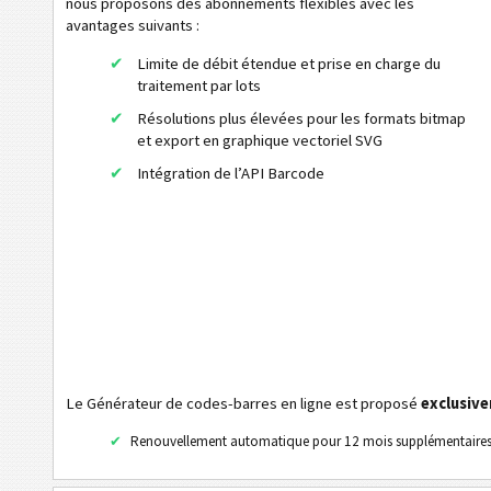
nous proposons des abonnements flexibles avec les
avantages suivants :
PDF417
Micro QR Code
Limite de débit étendue et prise en charge du
traitement par lots
Han Xin
Résolutions plus élevées pour les formats bitmap
DotCode
et export en graphique vectoriel SVG
Royal Mail Mailmark 2D
Intégration de l’API Barcode
NTIN Code
PPN Code
Codes à barres 2D GS1
Banque électronique / SEPA
Le Générateur de codes-barres en ligne est proposé
Tagging mobile
exclusiv
Renouvellement automatique pour 12 mois supplémentaire
Codes de santé