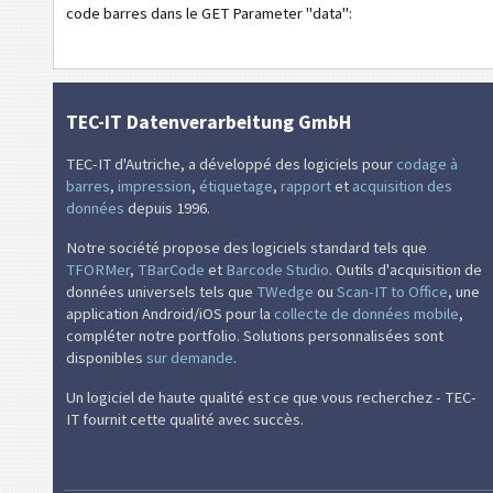
code barres dans le GET Parameter "data":
TEC-IT Datenverarbeitung GmbH
TEC-IT d'Autriche, a développé des logiciels pour
codage à
barres
,
impression
,
étiquetage
,
rapport
et
acquisition des
données
depuis 1996.
Notre société propose des logiciels standard tels que
TFORMer
,
TBarCode
et
Barcode Studio
. Outils d'acquisition de
données universels tels que
TWedge
ou
Scan-IT to Office
, une
application Android/iOS pour la
collecte de données mobile
,
compléter notre portfolio. Solutions personnalisées sont
disponibles
sur demande
.
Un logiciel de haute qualité est ce que vous recherchez - TEC-
IT fournit cette qualité avec succès.