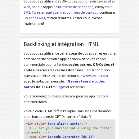
Vous pouvez utiliser des QR-Codes pour une visite des
Sites
Web
, pour le rappel de
numéros de téléphone
, envoyer un
SMS
,
Tweeter
,
partager des données de contact
, configurer
un
accès WiFi
, et bien d'autres. Tester vous-même
maintenant!
Backlinking et intégration HTML
Vous pouvez utiliser ce générateur de codes barres en ligne
comme partie de votre application web privée et non-
commerciale pour créer des
codes barres, QR-Codes et
codes-barres 2d avec vos données
. Ceci à condition
que vous insérez un lien de retour sur
www.tec-it.com
avec le texte, par exemple:
"
Générateur de codes
barres
de TEC-IT"
.
Logos
et optionnel.
Vous trouverez ci-dessous les prix pour les applications
commerciales.
Voici le code HTML prêt à l'emploi, saisissez vos données
code barres dans le GET Parameter "data":
<div
 style
='text-align: center;'
>
<!-- set your barcode value using the "data" 
parameter -->
<img
 alt
='Barcode Generator TEC-IT'