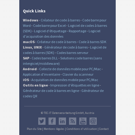
Quick Links
Windows
-
Créateur de code à barres
-
Code barre pour
Word
-
Code barre pour Excel
-
Logiciel de codes à barres
(SDK)
-
Logiciel d'étiquetage
-
Rapportage
-
Logiciel
d'acquisition des données
macOS
-
Créateur de code à barres
-
Code à barres SDK
Linux, UNIX
-
Générateur de code à barres
-
Logiciel de
codes à barres (SDK)
-
Codes barres serveur
SAP
-
Codes barres DLL
-
Solutions code barres (sans
intergiciel/middleware)
Android
-
Collecte de données mobile pour PC/Mac
-
Application d'inventaire
-
Clavier du scanneur
iOS
-
Acquisition de données mobile pour PC/Mac
Outils en ligne
-
Impression d'étiquettes en ligne
-
Générateur de code à barres en ligne
-
Générateur de
codes QR
© TEC-IT Datenverarbeitung GmbH, Austria
Plan du Site
|
Mentions légales
|
Conditions d'utilisation
|
Contact