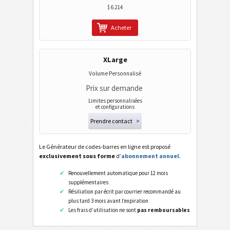
$ 6.214
Wi-Fi codes barres
Acheter
XLarge
Volume Personnalisé
Prix sur demande
Limites personnalisées
et configurations
Prendre contact
>
Le Générateur de codes-barres en ligne est proposé
exclusivement sous forme
d’
abonnement annuel
.
Renouvellement automatique pour 12 mois
supplémentaires
Résiliation par écrit par courrier recommandé au
plus tard 3 mois avant l’expiration
Les frais d’utilisation ne sont
pas remboursables