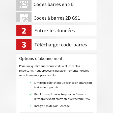
Codes barres en 2D
Codes à barres 2D GS1
2
Entrez les données
Banque électronique / SEPA
3
Télécharger code-barres
Tagging mobile
QR Code
Options d’abonnement
Data Matrix
Pour une qualité supérieure et des volumes plus
importants, nous proposons des abonnements flexibles
URL
avec les avantages suivants :
Appeler le numéro de téléphone
Limite de débit étendue et prise en charge du
traitement par lots
Envoyer SMS
Résolutions plus élevées pour les formats
Profil sur Twitter
bitmap et export en graphique vectoriel SVG
Twitter Tweet
Intégration de l’API Barcode