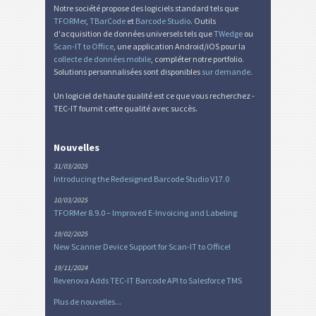
Notre société propose des logiciels standard tels que
TFORMer
,
TBarCode
et
Barcode Studio
. Outils
d'acquisition de données universels tels que
TWedge
ou
Scan-IT to Office
, une application Android/iOS pour la
collecte de données mobile
, compléter notre portfolio.
Solutions personnalisées sont disponibles
sur demande
.
Un logiciel de haute qualité est ce que vous recherchez -
TEC-IT fournit cette qualité avec succès.
Nouvelles
31/03/2025
Introducing the Redesigned Barcode Studio V17.0
10/03/2025
TFORMer 8.9.0 – Improved E-Invoicing and Labeling
19/02/2025
New Scanner Device Support for Scan-IT to Office!
19/11/2024
Revenova Adds TEC-IT Barcode API to Salesforce TMS
Plus de nouvelles...