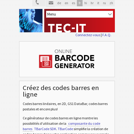
de
en
es
fr
hi
hr
it
ru
zh
Connectez-vous
|
F.A.Q.
Créez des codes barres en
ligne
Codes barres linéaires, en 2D, GS1 DataBar, codes barres
postales et encore plus!
Ce générateur de codes barres en ligne montre les
possibilités d'utilisation de la
composante du code
barres
TBarCode SDK
.
TBarCode
simplifie la création de