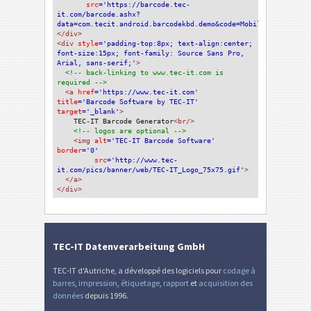
src
='https://barcode.tec-
it.com/barcode.ashx?
data=com.tecit.android.barcodekbd.demo&code=MobileSemaAndroid
</div>
<div 
style
='padding-top:8px; text-align:center; 
font-size:15px; font-family: Source Sans Pro, 
Arial, sans-serif;'
>
<!-- back-linking to www.tec-it.com is 
required -->
<a 
href
='https://www.tec-it.com'
title
='Barcode Software by TEC-IT'
target
='_blank'
>
TEC-IT Barcode Generator
<br/>
<!-- logos are optional -->
<img 
alt
='TEC-IT Barcode Software'
border
='0'
src
='http://www.tec-
it.com/pics/banner/web/TEC-IT_Logo_75x75.gif'
>
</a>
</div>
TEC-IT Datenverarbeitung GmbH
TEC-IT d'Autriche, a développé des logiciels pour
codage à
barres
,
impression
,
étiquetage
,
rapport
et
acquisition des
données
depuis 1996.