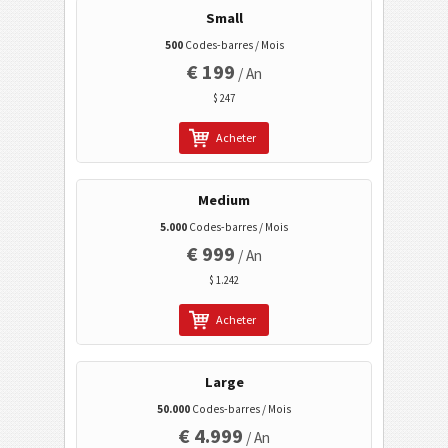
Profil sur Facebook
Small
Facebook Je l'aime / Like
500
Codes-barres / Mois
€ 199
LinkedIn profil d'usager
/ An
$ 247
LinkedIn profil d'entreprise
LinkedIn Share
Acheter
Google Play - la recherche des fabricants
Medium
Google Play - la recherche du paquet
5.000
Codes-barres / Mois
Aztec
€ 999
/ An
Codes de santé
$ 1.242
Acheter
Codes ISBN
Large
Cartes de visite
50.000
Codes-barres / Mois
€ 4.999
/ An
Codes calendrier