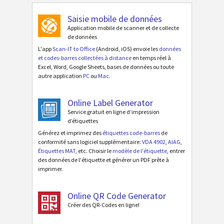
Saisie mobile de données
Application mobile de scanner et de collecte
de données
L'app
Scan-IT to Office
(Android, iOS) envoie les
données
et codes-barres collectées à distance
en temps réel à
Excel, Word, Google Sheets, bases de données ou toute
autre application
PC
ou
Mac
.
Online Label Generator
Service gratuit en ligne d’impression
d’étiquettes
Générez et imprimez des
étiquettes code-barres
de
conformité sans logiciel supplémentaire:
VDA 4902
,
AIAG
,
Étiquettes MAT
, etc. Choisir le
modèle de l'étiquette
, entrer
des données de l'étiquette et générer un PDF prête à
imprimer.
Online QR Code Generator
Créer des QR-Codes en ligne!