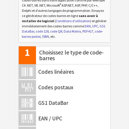
codes-barres dans votre application comme par exemple
®
C# .NET, VB .NET, Microsoft
ASP.NET, ASP, PHP, C/C++,
Delphi et d’autres langages de programmation. Ensayez
ce générateur de codes-barres en ligne
sans avoir à
installer de logiciel
(
Conditions d'utilisation
) et générer
immédiatement des codes-barres comme
EAN
,
UPC
,
GS1
DataBar
,
code 128
,
code QR
,
Data Matrix
,
PDF417
,
code-
barres postal
,
ISBN
, etc.
1
Choisissez le type de code-
barres
Codes linéaires
Codes postaux
GS1 DataBar
EAN / UPC