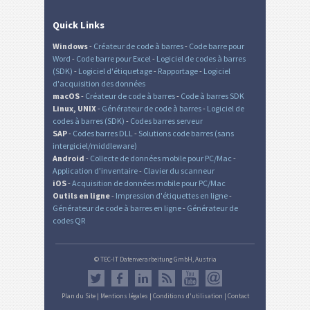
Quick Links
Windows
-
Créateur de code à barres
-
Code barre pour
Word
-
Code barre pour Excel
-
Logiciel de codes à barres
(SDK)
-
Logiciel d'étiquetage
-
Rapportage
-
Logiciel
d'acquisition des données
macOS
-
Créateur de code à barres
-
Code à barres SDK
Linux, UNIX
-
Générateur de code à barres
-
Logiciel de
codes à barres (SDK)
-
Codes barres serveur
SAP
-
Codes barres DLL
-
Solutions code barres (sans
intergiciel/middleware)
Android
-
Collecte de données mobile pour PC/Mac
-
Application d'inventaire
-
Clavier du scanneur
iOS
-
Acquisition de données mobile pour PC/Mac
Outils en ligne
-
Impression d'étiquettes en ligne
-
Générateur de code à barres en ligne
-
Générateur de
codes QR
© TEC-IT Datenverarbeitung GmbH, Austria
Plan du Site
|
Mentions légales
|
Conditions d'utilisation
|
Contact