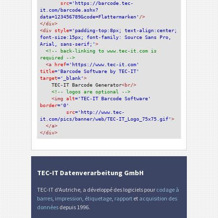
src
='https://barcode.tec-
it.com/barcode.ashx?
data=123456789&code=Flattermarken'
/>
</div>
<div 
style
='padding-top:8px; text-align:center; 
font-size:15px; font-family: Source Sans Pro, 
Arial, sans-serif;'
>
<!-- back-linking to www.tec-it.com is 
required -->
<a 
href
='https://www.tec-it.com'
title
='Barcode Software by TEC-IT'
target
='_blank'
>
TEC-IT Barcode Generator
<br/>
<!-- logos are optional -->
<img 
alt
='TEC-IT Barcode Software'
border
='0'
src
='http://www.tec-
it.com/pics/banner/web/TEC-IT_Logo_75x75.gif'
>
</a>
</div>
TEC-IT Datenverarbeitung GmbH
TEC-IT d'Autriche, a développé des logiciels pour
codage à
barres
,
impression
,
étiquetage
,
rapport
et
acquisition des
données
depuis 1996.