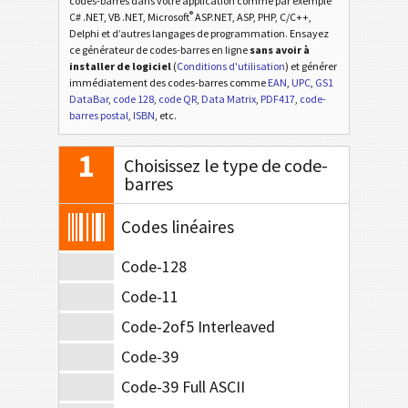
codes-barres dans votre application comme par exemple
®
C# .NET, VB .NET, Microsoft
ASP.NET, ASP, PHP, C/C++,
Delphi et d’autres langages de programmation. Ensayez
ce générateur de codes-barres en ligne
sans avoir à
installer de logiciel
(
Conditions d'utilisation
) et générer
immédiatement des codes-barres comme
EAN
,
UPC
,
GS1
DataBar
,
code 128
,
code QR
,
Data Matrix
,
PDF417
,
code-
barres postal
,
ISBN
, etc.
1
Choisissez le type de code-
barres
Codes linéaires
Code-128
Code-11
Code-2of5 Interleaved
Code-39
Code-39 Full ASCII