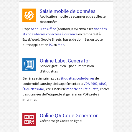
Saisie mobile de données
Application mobile de scanner et de collecte
de données
L'app
Scan-IT to Office
(Android, iOS) envoie les
données
et codes-barres collectées à distance
en temps réel à
Excel, Word, Google Sheets, bases de données ou toute
autre application
PC
ou
Mac
.
Online Label Generator
Service gratuit en ligne d’impression
d’étiquettes
Générez et imprimez des
étiquettes code-barres
de
conformité sans logiciel supplémentaire:
VDA 4902
,
AIAG
,
Étiquettes MAT
, etc. Choisir le
modèle de l'étiquette
, entrer
des données de l'étiquette et générer un PDF prête à
imprimer.
Online QR Code Generator
Créer des QR-Codes en ligne!