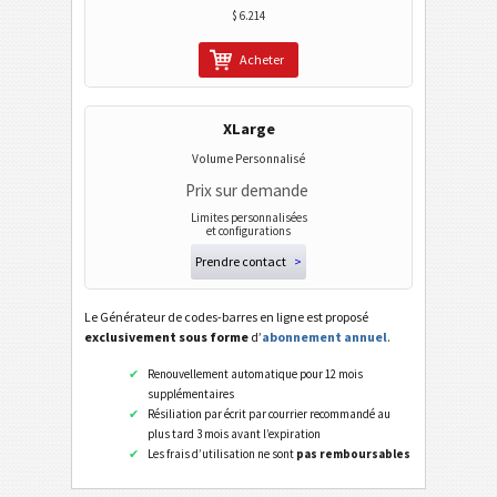
$ 6.214
Acheter
XLarge
Volume Personnalisé
Prix sur demande
Limites personnalisées
et configurations
Prendre contact
>
Le Générateur de codes-barres en ligne est proposé
exclusivement sous forme
d’
abonnement annuel
.
Renouvellement automatique pour 12 mois
supplémentaires
Résiliation par écrit par courrier recommandé au
plus tard 3 mois avant l’expiration
Les frais d’utilisation ne sont
pas remboursables