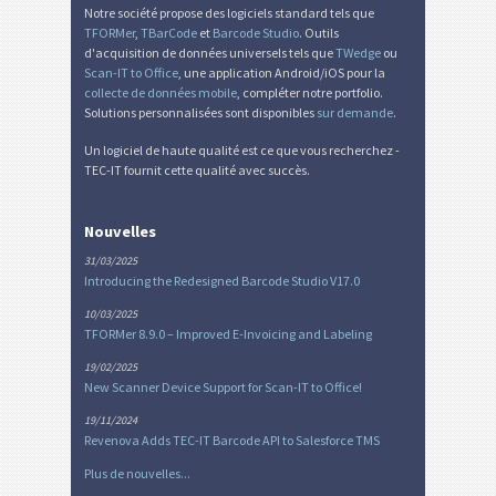
Notre société propose des logiciels standard tels que
TFORMer
,
TBarCode
et
Barcode Studio
. Outils
d'acquisition de données universels tels que
TWedge
ou
Scan-IT to Office
, une application Android/iOS pour la
collecte de données mobile
, compléter notre portfolio.
Solutions personnalisées sont disponibles
sur demande
.
Un logiciel de haute qualité est ce que vous recherchez -
TEC-IT fournit cette qualité avec succès.
Nouvelles
31/03/2025
Introducing the Redesigned Barcode Studio V17.0
10/03/2025
TFORMer 8.9.0 – Improved E-Invoicing and Labeling
19/02/2025
New Scanner Device Support for Scan-IT to Office!
19/11/2024
Revenova Adds TEC-IT Barcode API to Salesforce TMS
Plus de nouvelles...