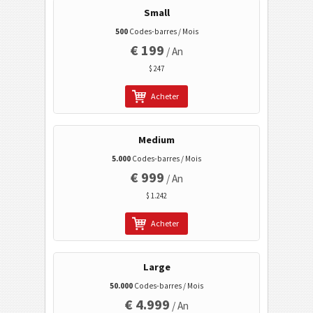
Codes à barres 2D GS1
Small
500
Codes-barres / Mois
€ 199
Banque électronique / SEPA
/ An
$ 247
Tagging mobile
Acheter
Codes de santé
Medium
5.000
Codes-barres / Mois
Codes ISBN
€ 999
/ An
$ 1.242
Cartes de visite
Acheter
Codes calendrier
Large
Wi-Fi codes barres
50.000
Codes-barres / Mois
€ 4.999
/ An