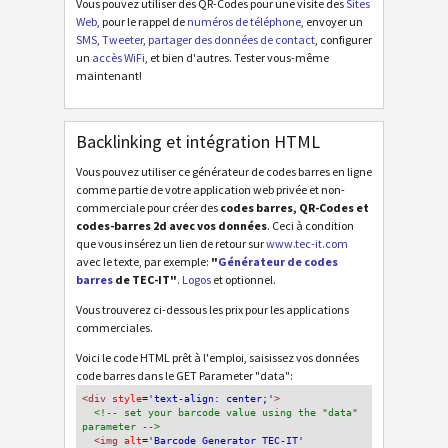
Vous pouvez utiliser des QR-Codes pour une visite des
Sites
Web
, pour le rappel de
numéros de téléphone
, envoyer un
SMS
,
Tweeter
,
partager des données de contact
, configurer
un
accès WiFi
, et bien d'autres. Tester vous-même
maintenant!
Backlinking et intégration HTML
Vous pouvez utiliser ce générateur de codes barres en ligne
comme partie de votre application web privée et non-
commerciale pour créer des
codes barres, QR-Codes et
codes-barres 2d avec vos données
. Ceci à condition
que vous insérez un lien de retour sur
www.tec-it.com
avec le texte, par exemple:
"
Générateur de codes
barres
de TEC-IT"
.
Logos
et optionnel.
Vous trouverez ci-dessous les prix pour les applications
commerciales.
Voici le code HTML prêt à l'emploi, saisissez vos données
code barres dans le GET Parameter "data":
<div
 style
='text-align: center;'
>
<!-- set your barcode value using the "data" 
parameter -->
<img
 alt
='Barcode Generator TEC-IT'