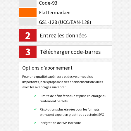
Code-93
Flattermarken
GS1-128 (UCC/EAN-128)
MSI
2
Entrez les données
Pharmacode à une seule voie
3
Pharmacode à deux voie
Télécharger code-barres
Telepen Alpha
Options d’abonnement
Codes postaux
Pour une qualité supérieure et des volumes plus
importants, nous proposons des abonnements flexibles
avec les avantages suivants :
GS1 DataBar
Limite de débit étendue et prise en charge du
traitement par lots
EAN / UPC
Résolutions plus élevées pour les formats
bitmap et export en graphique vectoriel SVG
Codes barres en 2D
Intégration de l’API Barcode