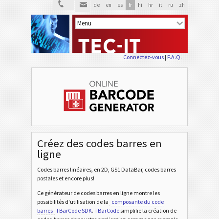
de
en
es
fr
hi
hr
it
ru
zh
Connectez-vous
|
F.A.Q.
Créez des codes barres en
ligne
Codes barres linéaires, en 2D, GS1 DataBar, codes barres
postales et encore plus!
Ce générateur de codes barres en ligne montre les
possibilités d'utilisation de la
composante du code
barres
TBarCode SDK
.
TBarCode
simplifie la création de