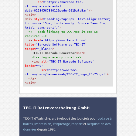
src
='https://barcode.tec-
it.com/barcode.ashx?
data=0123456789012&code=GS1DataBar'
/>
</div>
<div 
style
='padding-top:8px; text-align:center; 
font-size:15px; font-family: Source Sans Pro, 
Arial, sans-serif;'
>
<!-- back-linking to www.tec-it.com is 
required -->
<a 
href
='https://www.tec-it.com'
title
='Barcode Software by TEC-IT'
target
='_blank'
>
TEC-IT Barcode Generator
<br/>
<!-- logos are optional -->
<img 
alt
='TEC-IT Barcode Software'
border
='0'
src
='http://www.tec-
it.com/pics/banner/web/TEC-IT_Logo_75x75.gif'
>
</a>
</div>
TEC-IT Datenverarbeitung GmbH
TEC-IT d'Autriche, a développé des logiciels pour
codage à
barres
,
impression
,
étiquetage
,
rapport
et
acquisition des
données
depuis 1996.