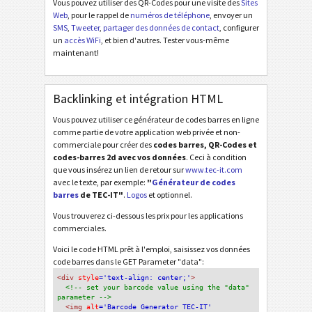
Vous pouvez utiliser des QR-Codes pour une visite des
Sites
Web
, pour le rappel de
numéros de téléphone
, envoyer un
SMS
,
Tweeter
,
partager des données de contact
, configurer
un
accès WiFi
, et bien d'autres. Tester vous-même
maintenant!
Backlinking et intégration HTML
Vous pouvez utiliser ce générateur de codes barres en ligne
comme partie de votre application web privée et non-
commerciale pour créer des
codes barres, QR-Codes et
codes-barres 2d avec vos données
. Ceci à condition
que vous insérez un lien de retour sur
www.tec-it.com
avec le texte, par exemple:
"
Générateur de codes
barres
de TEC-IT"
.
Logos
et optionnel.
Vous trouverez ci-dessous les prix pour les applications
commerciales.
Voici le code HTML prêt à l'emploi, saisissez vos données
code barres dans le GET Parameter "data":
<div
 style
='text-align: center;'
>
<!-- set your barcode value using the "data" 
parameter -->
<img
 alt
='Barcode Generator TEC-IT'