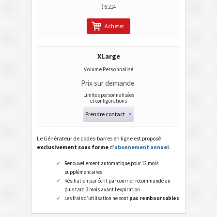
$ 6.214
Acheter
XLarge
Volume Personnalisé
Prix sur demande
Limites personnalisées
et configurations
Prendre contact
>
Le Générateur de codes-barres en ligne est proposé
exclusivement sous forme
d’
abonnement annuel
.
Renouvellement automatique pour 12 mois
supplémentaires
Résiliation par écrit par courrier recommandé au
plus tard 3 mois avant l’expiration
Les frais d’utilisation ne sont
pas remboursables