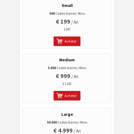
Small
500
Codes-barres / Mois
Codes à barres 2D GS1
€ 199
/ An
$ 247
Banque électronique / SEPA
Acheter
Tagging mobile
Medium
Codes de santé
5.000
Codes-barres / Mois
€ 999
/ An
Codes ISBN
$ 1.242
Cartes de visite
Acheter
Codes calendrier
Large
50.000
Codes-barres / Mois
Wi-Fi codes barres
€ 4.999
/ An