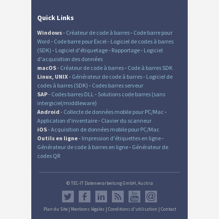
Quick Links
Windows
-
Créateur de code à barres
-
Code barre pour
Word
-
Code barre pour Excel
-
Logiciel de codes à barres
(SDK)
-
Logiciel d'étiquetage
-
Rapportage
-
Logiciel
d'acquisition des données
macOS
-
Créateur de code à barres
-
Code à barres SDK
Linux, UNIX
-
Générateur de code à barres
-
Logiciel de
codes à barres (SDK)
-
Codes barres serveur
SAP
-
Codes barres DLL
-
Solutions code barres (sans
intergiciel/middleware)
Android
-
Collecte de données mobile pour PC/Mac
-
Application d'inventaire
-
Clavier du scanneur
iOS
-
Acquisition de données mobile pour PC/Mac
Outils en ligne
-
Impression d'étiquettes en ligne
-
Générateur de code à barres en ligne
-
Générateur de
codes QR
© TEC-IT Datenverarbeitung GmbH, Austria
Plan du Site
|
Mentions légales
|
Conditions d'utilisation
|
Contact