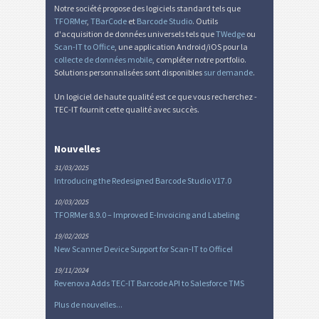
Notre société propose des logiciels standard tels que
TFORMer
,
TBarCode
et
Barcode Studio
. Outils
d'acquisition de données universels tels que
TWedge
ou
Scan-IT to Office
, une application Android/iOS pour la
collecte de données mobile
, compléter notre portfolio.
Solutions personnalisées sont disponibles
sur demande
.
Un logiciel de haute qualité est ce que vous recherchez -
TEC-IT fournit cette qualité avec succès.
Nouvelles
31/03/2025
Introducing the Redesigned Barcode Studio V17.0
10/03/2025
TFORMer 8.9.0 – Improved E-Invoicing and Labeling
19/02/2025
New Scanner Device Support for Scan-IT to Office!
19/11/2024
Revenova Adds TEC-IT Barcode API to Salesforce TMS
Plus de nouvelles...