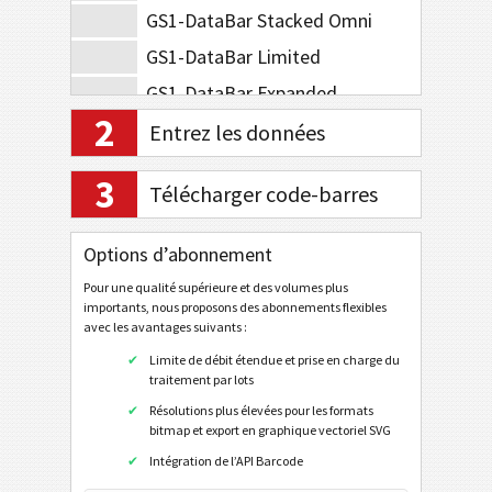
GS1-DataBar Stacked Omni
GS1-DataBar Limited
GS1-DataBar Expanded
2
GS1-DataBar Expanded Stacked
Entrez les données
GS1-128 Composite Symbology
3
Télécharger code-barres
GS1-DataBar Composite
GS1-DataBar Stacked Composite
Options d’abonnement
GS1-DataBar Stacked Omni Composite
Pour une qualité supérieure et des volumes plus
GS1-DataBar Limited Composite
importants, nous proposons des abonnements flexibles
avec les avantages suivants :
GS1-DataBar Expanded Composite
Limite de débit étendue et prise en charge du
GS1-DataBar Expanded Stacked Composite
traitement par lots
Résolutions plus élevées pour les formats
EAN / UPC
bitmap et export en graphique vectoriel SVG
Intégration de l’API Barcode
Codes barres en 2D