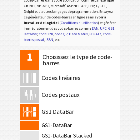
codes-barres dans votre application comme par exemple
®
C# .NET, VB .NET, Microsoft
ASP.NET, ASP, PHP, C/C++,
Delphi et d’autres langages de programmation. Ensayez
ce générateur de codes-barres en ligne
sans avoir à
installer de logiciel
(
Conditions d'utilisation
) et générer
immédiatement des codes-barres comme
EAN
,
UPC
,
GS1
DataBar
,
code 128
,
code QR
,
Data Matrix
,
PDF417
,
code-
barres postal
,
ISBN
, etc.
1
Choisissez le type de code-
barres
Codes linéaires
Codes postaux
GS1 DataBar
GS1-DataBar
GS1-DataBar Stacked