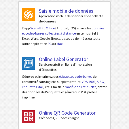
Saisie mobile de données
Application mobile de scanner et de collecte
de données
L'app
Scan-IT to Office
(Android, iOS) envoie les
données
et codes-barres collectées à distance
en temps réel à
Excel, Word, Google Sheets, bases de données ou toute
autre application
PC
ou
Mac
.
Online Label Generator
Service gratuit en ligne d’impression
d’étiquettes
Générez et imprimez des
étiquettes code-barres
de
conformité sans logiciel supplémentaire:
VDA 4902
,
AIAG
,
Étiquettes MAT
, etc. Choisir le
modèle de l'étiquette
, entrer
des données de l'étiquette et générer un PDF prête à
imprimer.
Online QR Code Generator
Créer des QR-Codes en ligne!