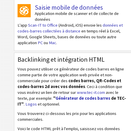
Saisie mobile de données
HIBC PAS Data Matrix
Application mobile de scanner et de collecte de
HIBC PAS Micro PDF417
données
L'app
Scan-IT to Office
(Android, iOS) envoie les
données et
HIBC PAS PDF417
codes-barres collectées à distance
en temps réel à Excel,
HIBC PAS QR-Code
Word, Google Sheets, bases de données ou toute autre
application
PC
ou
Mac
.
NTIN (Data Matrix)
Pharmacode One-Track
Backlinking et intégration HTML
Pharmacode Two-Track
Vous pouvez utiliser ce générateur de codes barres en ligne
PPN (Pharmacy Product Number)
comme partie de votre application web privée et non-
commerciale pour créer des
codes barres, QR-Codes et
PZN7
codes-barres 2d avec vos données
. Ceci à condition que
vous insérez un lien de retour sur
www.tec-it.com
avec le
PZN8
texte, par exemple:
"
Générateur de codes barres
de TEC-
IT"
.
Logos
et optionnel.
Codes ISBN
Vous trouverez ci-dessous les prix pour les applications
commerciales.
Cartes de visite
Voici le code HTML prêt à l'emploi, saisissez vos données