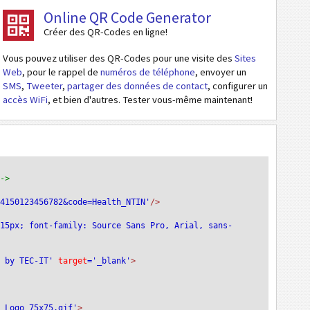
Online QR Code Generator
Créer des QR-Codes en ligne!
Vous pouvez utiliser des QR-Codes pour une visite des
Sites
Web
, pour le rappel de
numéros de téléphone
, envoyer un
SMS
,
Tweeter
,
partager des données de contact
, configurer un
accès WiFi
, et bien d'autres. Tester vous-même maintenant!
-->
04150123456782&code=Health_NTIN'
/>
:15px; font-family: Source Sans Pro, Arial, sans-
e by TEC-IT'
 target
='_blank'
>
T_Logo_75x75.gif'
>