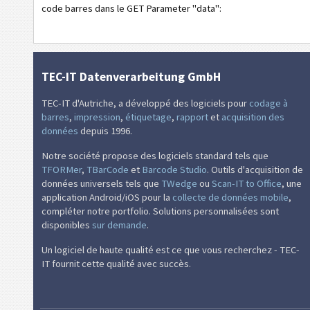
code barres dans le GET Parameter "data":
Codes calendrier
Wi-Fi codes barres
TEC-IT Datenverarbeitung GmbH
TEC-IT d'Autriche, a développé des logiciels pour
codage à
barres
,
impression
,
étiquetage
,
rapport
et
acquisition des
données
depuis 1996.
Notre société propose des logiciels standard tels que
TFORMer
,
TBarCode
et
Barcode Studio
. Outils d'acquisition de
données universels tels que
TWedge
ou
Scan-IT to Office
, une
application Android/iOS pour la
collecte de données mobile
,
compléter notre portfolio. Solutions personnalisées sont
disponibles
sur demande
.
Un logiciel de haute qualité est ce que vous recherchez - TEC-
IT fournit cette qualité avec succès.