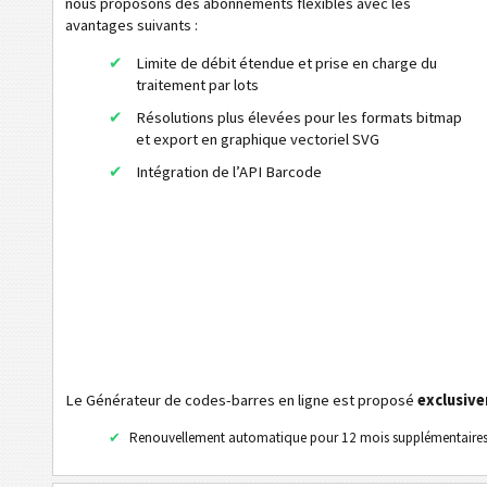
nous proposons des abonnements flexibles avec les
Code32
avantages suivants :
Flattermarken
Limite de débit étendue et prise en charge du
HIBC LIC 128
traitement par lots
HIBC LIC 39
Résolutions plus élevées pour les formats bitmap
et export en graphique vectoriel SVG
HIBC LIC Aztec
Intégration de l’API Barcode
HIBC LIC Codablock-F
HIBC LIC Data Matrix
HIBC LIC Micro PDF 417
HIBC LIC PDF417
HIBC LIC QR-Code
HIBC PAS 128
Le Générateur de codes-barres en ligne est proposé
exclusiv
HIBC PAS 39
Renouvellement automatique pour 12 mois supplémentaire
HIBC PAS Aztec
HIBC PAS Codablock-F