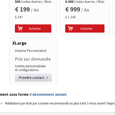
500
Codes-barres / Mois
5.000
Codes-barres / Mois
€ 199
€ 999
/ An
/ An
$ 247
$ 1.242
Acheter
Acheter
XLarge
Volume Personnalisé
Prix sur demande
Limites personnalisées
et configurations
Prendre contact
>
ement sous forme
d’
abonnement annuel
.
s
Résiliation par écrit par courrier recommandé au plus tard 3 mois avant l’expir