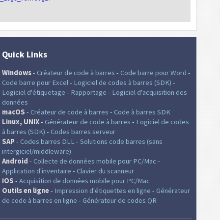
Quick Links
Windows
-
Créateur de code à barres
-
Code barre pour Word
-
Code barre pour Excel
-
Logiciel de codes à barres (SDK)
-
Logiciel d'étiquetage
-
Rapportage
-
Logiciel d'acquisition des
données
macOS
-
Créateur de code à barres
-
Code à barres SDK
Linux, UNIX
-
Générateur de code à barres
-
Logiciel de codes
à barres (SDK)
-
Codes barres serveur
SAP
-
Codes barres DLL
-
Solutions code barres (sans
intergiciel/middleware)
Android
-
Collecte de données mobile pour PC/Mac
-
Application d'inventaire
-
Clavier du scanneur
iOS
-
Acquisition de données mobile pour PC/Mac
Outils en ligne
-
Impression d'étiquettes en ligne
-
Générateur
de code à barres en ligne
-
Générateur de codes QR