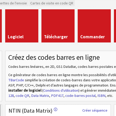
uettes de l'envoie
Cartes de visite en code QR
Logiciel
Télécharger
Commander
Créez des codes barres en ligne
Codes barres linéaires, en 2D, GS1 DataBar, codes barres postales e
Ce générateur de codes barres en ligne montre les possibilités d'util
TBarCode
simplifie la création de codes-barres dans votre applicat
ASP, PHP, C/C++, Delphi et d’autres langages de programmation. En
installer de logiciel
(
Conditions d'utilisation
) et générer immédiat
128
,
code QR
,
Data Matrix
,
PDF417
,
code-barres postal
,
ISBN
, etc.
NTIN (Data Matrix)
🛈
Créer séquence