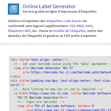
Online Label Generator
Service gratuit en ligne d’impression d’étiquettes
Générez et imprimez des
étiquettes code-barres
de
conformité sans logiciel supplémentaire:
VDA 4902
,
AIAG
,
Étiquettes MAT
, etc. Choisir le
modèle de l'étiquette
, entrer des
données de l'étiquette et générer un PDF prête à imprimer.
<div
 style
='text-align: center;'
>
<!-- set your barcode value using the "data" parameter 
<img
 alt
='Barcode Generator TEC-IT'
src
='https://barcode.tec-it.com/barcode.ashx?data=
</div>
<div 
style
='padding-top:8px; text-align:center; font-size
serif;'
>
<!-- back-linking to www.tec-it.com is required -->
<a 
href
='https://www.tec-it.com'
 title
='Barcode Softwar
TEC-IT Barcode Generator
<br/>
<!-- logos are optional -->
<img 
alt
='TEC-IT Barcode Software'
 border
='0'
src
='http://www.tec-it.com/pics/banner/web/TEC-I