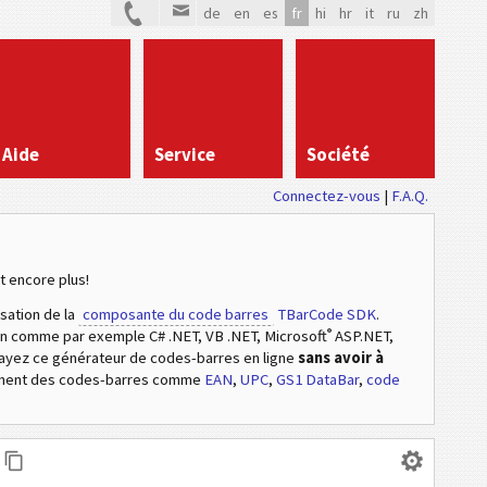
de
en
es
fr
hi
hr
it
ru
zh
Aide
Service
Société
Connectez-vous
|
F.A.Q.
t encore plus!
isation de la
composante du code barres
TBarCode SDK
.
®
ion comme par exemple C# .NET, VB .NET, Microsoft
ASP.NET,
sayez ce générateur de codes-barres en ligne
sans avoir à
ement des codes-barres comme
EAN
,
UPC
,
GS1 DataBar
,
code