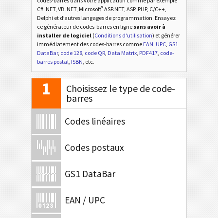
codes-barres dans votre application comme par exemple
®
C# .NET, VB .NET, Microsoft
ASP.NET, ASP, PHP, C/C++,
Delphi et d’autres langages de programmation. Ensayez
ce générateur de codes-barres en ligne
sans avoir à
installer de logiciel
(
Conditions d'utilisation
) et générer
immédiatement des codes-barres comme
EAN
,
UPC
,
GS1
DataBar
,
code 128
,
code QR
,
Data Matrix
,
PDF417
,
code-
barres postal
,
ISBN
, etc.
1
Choisissez le type de code-
barres
Codes linéaires
Codes postaux
GS1 DataBar
EAN / UPC