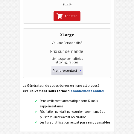
$ 6.214
Codes calendrier
Acheter
Wi-Fi codes barres
XLarge
Volume Personnalisé
Prix sur demande
Limites personnalisées
et configurations
Prendre contact
>
Le Générateur de codes-barres en ligne est proposé
exclusivement sous forme
d’
abonnement annuel
.
Renouvellement automatique pour 12 mois
supplémentaires
Résiliation par écrit par courrier recommandé au
plus tard 3 mois avant l’expiration
Les frais d’utilisation ne sont
pas remboursables