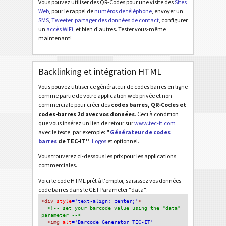
Vous pouvez utiliser des QR-Codes pour une visite des
Sites
Web
, pour le rappel de
numéros de téléphone
, envoyer un
SMS
,
Tweeter
,
partager des données de contact
, configurer
un
accès WiFi
, et bien d'autres. Tester vous-même
maintenant!
Backlinking et intégration HTML
Vous pouvez utiliser ce générateur de codes barres en ligne
comme partie de votre application web privée et non-
commerciale pour créer des
codes barres, QR-Codes et
codes-barres 2d avec vos données
. Ceci à condition
que vous insérez un lien de retour sur
www.tec-it.com
avec le texte, par exemple:
"
Générateur de codes
barres
de TEC-IT"
.
Logos
et optionnel.
Vous trouverez ci-dessous les prix pour les applications
commerciales.
Voici le code HTML prêt à l'emploi, saisissez vos données
code barres dans le GET Parameter "data":
<div
 style
='text-align: center;'
>
<!-- set your barcode value using the "data" 
parameter -->
<img
 alt
='Barcode Generator TEC-IT'