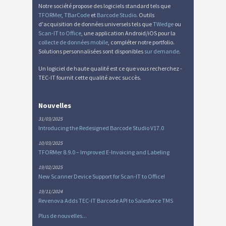
Notre société propose des logiciels standard tels que
TFORMer
,
TBarCode
et
Barcode Studio
. Outils
d'acquisition de données universels tels que
TWedge
ou
Scan-IT to Office
, une application Android/iOS pour la
collecte de données mobile
, compléter notre portfolio.
Solutions personnalisées sont disponibles
sur demande
.
Un logiciel de haute qualité est ce que vous recherchez -
TEC-IT fournit cette qualité avec succès.
Nouvelles
31/03/2025
Introducing the Redesigned Barcode Studio V17.0
10/03/2025
TFORMer 8.9.0 – Improved E-Invoicing and Labeling
19/02/2025
New Scanner Device Support for Scan-IT to Office!
19/11/2024
Revenova Adds TEC-IT Barcode API to Salesforce TMS
Plus de nouvelles...