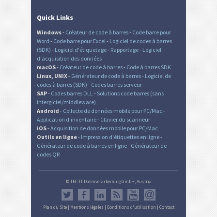
Quick Links
Windows
-
Créateur de code à barres
-
Code barre pour
Word
-
Code barre pour Excel
-
Logiciel de codes à barres
(SDK)
-
Logiciel d'étiquetage
-
Rapportage
-
Logiciel
d'acquisition des données
macOS
-
Créateur de code à barres
-
Code à barres SDK
Linux, UNIX
-
Générateur de code à barres
-
Logiciel de
codes à barres (SDK)
-
Codes barres serveur
SAP
-
Codes barres DLL
-
Solutions code barres (sans
intergiciel/middleware)
Android
-
Collecte de données mobile pour PC/Mac
-
Application d'inventaire
-
Clavier du scanneur
iOS
-
Acquisition de données mobile pour PC/Mac
Outils en ligne
-
Impression d'étiquettes en ligne
-
Générateur de code à barres en ligne
-
Générateur de
codes QR
© TEC-IT Datenverarbeitung GmbH, Austria
Plan du Site
|
Mentions légales
|
Conditions d'utilisation
|
Contact