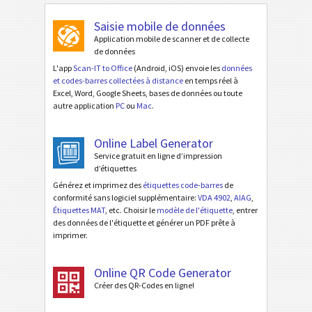
Saisie mobile de données
Application mobile de scanner et de collecte
de données
L'app
Scan-IT to Office
(Android, iOS) envoie les
données
et codes-barres collectées à distance
en temps réel à
Excel, Word, Google Sheets, bases de données ou toute
autre application
PC
ou
Mac
.
Online Label Generator
Service gratuit en ligne d’impression
d’étiquettes
Générez et imprimez des
étiquettes code-barres
de
conformité sans logiciel supplémentaire:
VDA 4902
,
AIAG
,
Étiquettes MAT
, etc. Choisir le
modèle de l'étiquette
, entrer
des données de l'étiquette et générer un PDF prête à
imprimer.
Online QR Code Generator
Créer des QR-Codes en ligne!