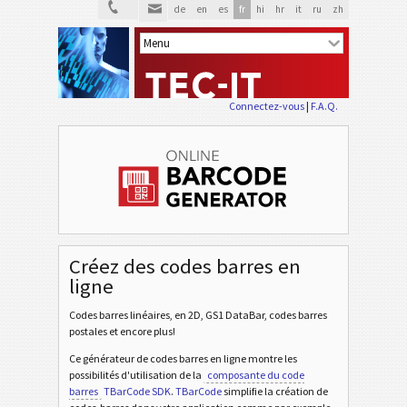
de
en
es
fr
hi
hr
it
ru
zh
Connectez-vous
|
F.A.Q.
Créez des codes barres en
ligne
Codes barres linéaires, en 2D, GS1 DataBar, codes barres
postales et encore plus!
Ce générateur de codes barres en ligne montre les
possibilités d'utilisation de la
composante du code
barres
TBarCode SDK
.
TBarCode
simplifie la création de