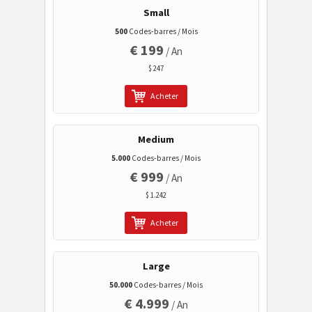
Profil sur Facebook
Small
Facebook Je l'aime / Like
500
Codes-barres / Mois
€ 199
LinkedIn Profil d'usager
/ An
$ 247
LinkedIn profil d'entreprise
LinkedIn Share
Acheter
Google Play - la recherche des fabricants
Medium
Google Play - la recherche du paquet
5.000
Codes-barres / Mois
Data Matrix
€ 999
/ An
Aztec
$ 1.242
Codes de santé
Acheter
Codes ISBN
Large
50.000
Codes-barres / Mois
Cartes de visite
€ 4.999
/ An