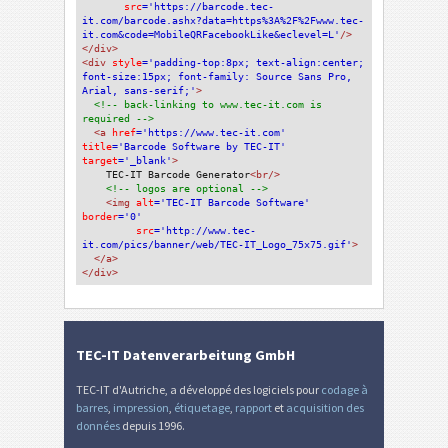
src
='https://barcode.tec-
it.com/barcode.ashx?data=https%3A%2F%2Fwww.tec-
it.com&code=MobileQRFacebookLike&eclevel=L'
/>
</div>
<div 
style
='padding-top:8px; text-align:center; 
font-size:15px; font-family: Source Sans Pro, 
Arial, sans-serif;'
>
<!-- back-linking to www.tec-it.com is 
required -->
<a 
href
='https://www.tec-it.com'
title
='Barcode Software by TEC-IT'
target
='_blank'
>
TEC-IT Barcode Generator
<br/>
<!-- logos are optional -->
<img 
alt
='TEC-IT Barcode Software'
border
='0'
src
='http://www.tec-
it.com/pics/banner/web/TEC-IT_Logo_75x75.gif'
>
</a>
</div>
TEC-IT Datenverarbeitung GmbH
TEC-IT d'Autriche, a développé des logiciels pour
codage à
barres
,
impression
,
étiquetage
,
rapport
et
acquisition des
données
depuis 1996.