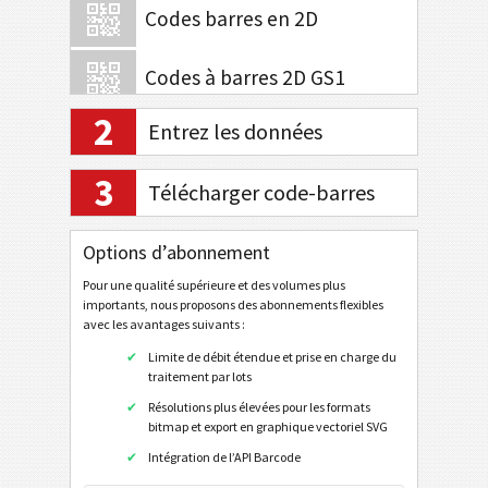
Codes barres en 2D
Codes à barres 2D GS1
2
Entrez les données
Banque électronique / SEPA
3
Télécharger code-barres
Tagging mobile
QR Code
Options d’abonnement
QR Code (Portable/Smartphone)
Pour une qualité supérieure et des volumes plus
importants, nous proposons des abonnements flexibles
URL
avec les avantages suivants :
Appeler numéro de téléphone
Limite de débit étendue et prise en charge du
traitement par lots
Envoyer SMS
Résolutions plus élevées pour les formats
Profil sur Twitter
bitmap et export en graphique vectoriel SVG
Twitter Tweet
Intégration de l’API Barcode